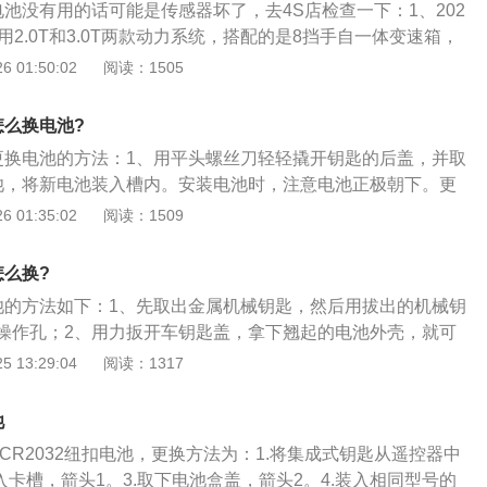
速箱。使用8at变速箱可以提高汽车的换挡平顺性和燃油经济
池没有用的话可能是传感器坏了，去4S店检查一下：1、202
用2.0T和3.0T两款动力系统，搭配的是8挡手自一体变速箱，
.5kW和185kW，3.0T为250kW，排放满足国六B标准；2、由于
 01:50:02
阅读：1505
5系的外观变化并不大，前脸依旧是辨识度极高的双肾进气格
灯组让找整个前脸看上去更加犀利；3、侧面超过5米的车长非
怎么换电池?
层次感也有所提升，用圆润饱满来形容它再合适不过了。整体
更换电池的方法：1、用平头螺丝刀轻轻撬开钥匙的后盖，并取
有了老款浓厚的商务气息；4、内饰同样保持了老款的布局，
池，将新电池装入槽内。安装电池时，注意电池正极朝下。更
好很多，质感以及高级感丰富了不少，全液晶的仪表盘也是全
钥匙后盖。安装完毕后，确认钥匙各按钮是否能够正常工作。
 01:35:02
阅读：1509
容丰富效果细腻；5、科技感营造的不错，中控悬浮式的中控
型上搭载了最新的人机交互系统，充满了智能与驾驶乐趣。
怎么换?
池的方法如下：1、先取出金属机械钥匙，然后用拔出的机械钥
操作孔；2、用力扳开车钥匙盖，拿下翘起的电池外壳，就可
取下旧电池换上新电池，安装电池时，注意电池正极朝下。在
 13:29:04
阅读：1317
。
池
CR2032纽扣电池，更换方法为：1.将集成式钥匙从遥控器中
入卡槽，箭头1。3.取下电池盒盖，箭头2。4.装入相同型号的