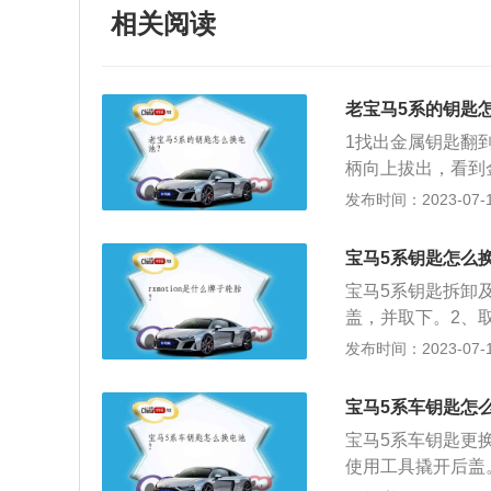
相关阅读
老宝马5系的钥匙
1找出金属钥匙翻
柄向上拔出，看到
盖，出现缝后，稍
发布时间：2023-07-17
钥匙盖子盖回，插
宝马5系钥匙怎么
宝马5系钥匙拆卸
盖，并取下。2、
朝下。更换电池。
发布时间：2023-07-17
常工作。扩展：由
可能无法正常工作
宝马5系车钥匙怎
匙出现失灵现象，
宝马5系车钥匙更
钥匙的遥控功能暂
使用工具撬开后盖