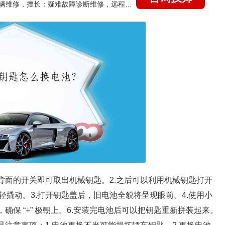
国家认证的汽车维修技师，15年德美日等各系车辆维修，擅长：疑难故障诊断维修，远程维修技术指导
背面的开关即可取出机械钥匙。2.之后可以利用机械钥匙打开
撬动。3.打开钥匙盖后，旧电池全貌将呈现眼前。4.使用小
确保 “+” 极朝上。6.安装完电池后可以把钥匙重新拼装起来。