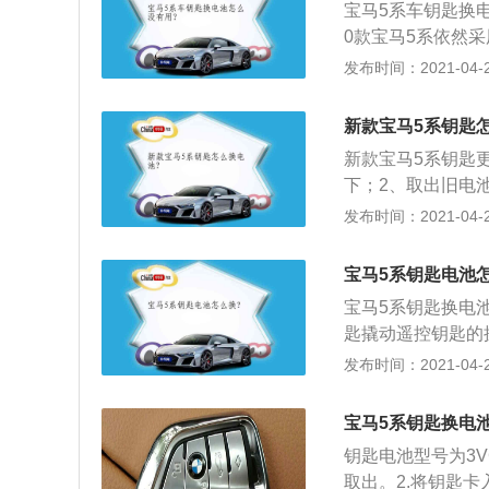
机匹配的是8at变
宝马5系车钥匙换电
性。
0款宝马5系依然采
最大功率2.0T为1
发布时间：2021-04-26
是小改款车型全新
栅，开眼角的大灯
新款宝马5系钥匙
常的霸气，车尾的
新款宝马5系钥匙
运动时尚的造型没
下；2、取出旧电
但是设计感明显要
换电池；3、安装
发布时间：2021-04-26
系的标配，显示内
显示屏在入门版车
宝马5系钥匙电池
宝马5系钥匙换电
匙撬动遥控钥匙的
以看到电池；3、
发布时间：2021-04-25
安装钥匙后盖即可
宝马5系钥匙换电
钥匙电池型号为3V
取出。2.将钥匙卡