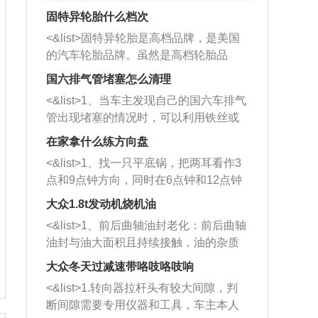
固特异轮胎什么档次
<&list>固特异轮胎是高档品牌，是美国
的汽车轮胎品牌。虽然是高档轮胎品
牌，但是中高低端的轮胎都有生产，这
国六排气管堵塞怎么清理
也是为了更好的开拓市场。
<&list>1、当车主发现自己的国六车排气
管出现堵塞的情况时，可以利用铁丝或
者是细棍，直接将杂物给取出来，如果
在家拿什么练方向盘
堵塞情况比较严重，也可以采取应急措
<&list>1、找一只平底锅，把两耳看作3
施。 <&list>2、直接利用木棍将所有的
点和9点钟方向，同时在6点钟和12点钟
杂物推到排气管里面的位置处，然后将
方向做一个标记。 <&list>2、双手握住
三元催化器拆解开，就可以将堵塞的东
大众1.8t发动机烧机油
平底锅两耳，然后往左打半圈、一圈、
西取出来。但如果是因为积碳过多引起
<&list>1、前后曲轴油封老化：前后曲轴
一圈半的练习，往右同样也要打相同的
的堵塞，就需要将三元催化器泡在草酸
油封与油大面积且持续接触，油的杂质
圈数。 <&list>3、最后强调要反复练
中进行清洗。 <&list>3、也可以利用清
和发动机内持续温度变化使其密封效果
习，这样就可以形成肌肉记忆，在真实
大众冬天过减速带咯吱咯吱响
洗剂对堵塞的情况得到解决，将清洗剂
逐渐减弱，导致渗油或漏油。<&list>2、
驾驶车辆时，不需要记忆也能打好方
放在燃油箱中，与燃油混合后，车辆启
<&list>1.转向器拉杆头有较大间隙，判
活塞间隙过大：积碳会使活塞环与缸体
向。
动时，就可以和汽油一起进入到燃烧
断间隙需要专用仪器和工具，车主本人
的间隙扩大，导致机油流入燃烧室中，