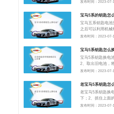
旧电池一致）。4
发布时间：2023-07-17
于智能钥匙使用低
作。经常将智能车
宝马5系的钥匙怎
象，因为智能钥匙
宝马五系钥匙电池
能暂时失灵。2、
之后可以利用机械
不同，电池的消耗
撬动。3.打开钥
发布时间：2023-07-17
3、钥匙是金属制
量耗尽的电池。5.
出现工作失灵。
拼装起来。7.尝
宝马5系钥匙怎么
池更换不当可能损
宝马5系钥匙换电
时应该注意其电压
2、取出旧电池，
换。4.避免在作
021款525Li豪
发布时间：2023-07-17
匙可能会失效。5
毫米，轴距为3105
水分过多，可能会
列4缸发动机，最
老宝马5系钥匙怎
老宝马5系钥匙换
下；2、抓住上面
去撬开车钥匙盖，
发布时间：2023-07-17
池；5、将车钥匙盖