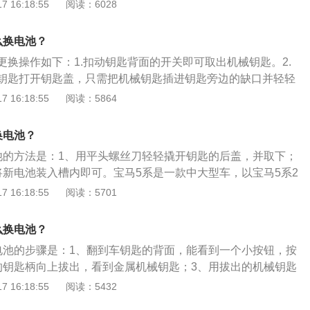
、盖上后盖，装回备用钥匙。车钥匙使用注意事项如下：1、由
 16:18:55
阅读：6028
强度无线电波，因此在有磁场干扰的情况下可能无法正常工
钥匙和手机放在一起不可避免会导致智能车钥匙出现失灵现
么换电池？
中的芯片有时会受到手机频率的干扰，可能导致钥匙的遥控功
更换操作如下：1.扣动钥匙背面的开关即可取出机械钥匙。2.
智能车钥匙的电池寿命大约在1年左右。由于车钥匙使用的频率
钥匙打开钥匙盖，只需把机械钥匙插进钥匙旁边的缺口并轻轻
量也就不同;不同距离使用车钥匙，耗费的电量会有所不同。
匙盖后，旧电池全貌将呈现眼前。4.使用小号平头螺丝刀拆下电
 16:18:55
阅读：5864
品，智能钥匙与金属物品相接触或者被金属物品所覆盖有可能
插入新电池，确保“+”极朝上。6.安装完电池后可以把钥匙重新
试一下钥匙锁止键等功能是否工作正常。下面是注意事项：1.电
换电池？
坏轿车钥匙。2.更换电池前应提前看看电池型号。购买新电池
池的方法是：1、用平头螺丝刀轻轻撬开钥匙的后盖，并取下；
，尺寸及规格。3.如果不会更换电池钥匙，可以去4s店进行更
将新电池装入槽内即可。宝马5系是一款中大型车，以宝马5系2
用范围之外使用钥匙，如果再作用范围之外使用钥匙次数太多钥
华套装为例，其车身尺寸是：长5106毫米、宽1868毫米、高1500
 16:18:55
阅读：5701
.在靠近磁场环境，容易引起电子钥匙的失效。6.如果手部携带
毫米。宝马5系2021款525Li豪华套装搭载了2.0T涡轮增压直
引起钥匙生锈甚至短路。
大马力是184匹，与其匹配的是8挡手自一体变速箱。
么换电池？
电池的步骤是：1、翻到车钥匙的背面，能看到一个小按钮，按
的钥匙柄向上拔出，看到金属机械钥匙；3、用拔出的机械钥匙
出现缝后，稍微用力就能扳开；4、取下旧电池，换上新电
 16:18:55
阅读：5432
子盖回，插回机械钥匙即可。宝马525车型搭载2.0升直列4缸