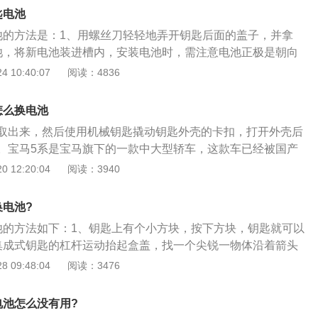
配8挡手自一体变速箱，最大功率为135KW，最大扭矩为29
匙电池
池的方法是：1、用螺丝刀轻轻地弄开钥匙后面的盖子，并拿
池，将新电池装进槽内，安装电池时，需注意电池正极是朝向
3、安装钥匙以后盖上后盖。宝马钥匙大体上分成五款，G底盘
 10:40:07
阅读：4836
的按键，拔出来机械钥匙，插进后盖的凹形槽中，后盖弹出把
掉就可以。F底盘和I底盘钥匙，先按一下侧边的按键，拔出来
怎么换电池
盖的凹形槽中，后盖弹出把准备好的新电池换掉就可以。E底
取出来，然后使用机械钥匙撬动钥匙外壳的卡扣，打开外壳后
，只需将它放进开启插曹后会自行充电。对于宝马的液晶钥
。宝马5系是宝马旗下的一款中大型轿车，这款车已经被国产
，它能经过匹配的充电线，或是车载手扶箱里面的无线充电模
是长轴距版车型。国产版宝马5系的轴距为3105毫米，长宽高
 12:20:04
阅读：3940
，1868毫米，1500毫米。宝马5系一共使用了两款发动机，一款
涡轮增压发动机，另一款是高功率版2.0升涡轮增压发动机。低
换电池?
压发动机最大功率为135kw，最大功率转速为5000到6500转
池的方法如下：1、钥匙上有个小方块，按下方块，钥匙就可以
290牛米，最大扭矩转速为1350到4250转每分钟。这款发动
集成式钥匙的杠杆运动抬起盒盖，找一个尖锐一物体沿着箭头
技术，并且使用了铝合金缸盖缸体。与这款发动机匹配的是8at
电池，将其撬出来，取出来蓄电池；3、装入新的蓄电池，一
 09:48:04
阅读：3476
.0升涡轮增压发动机最大功率为185kw，最大功率转速为520
池，原厂型号匹配的蓄电池，正极朝上安装。
，最大扭矩为350牛米，最大扭矩转速为1450到4800转每分
载了缸内直喷技术，并且使用了铝合金缸盖缸体。与这款发动
电池怎么没有用?