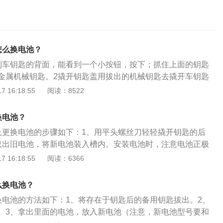
怎么换电池？
到车钥匙的背面，能看到一个小按钮，按下；抓住上面的钥匙
金属机械钥匙。2撬开钥匙盖用拔出的机械钥匙去撬开车钥匙
微用力就能扳开。3完成更换取下旧电池，换上新电池；将车
 16:18:55
阅读：8522
回机械钥匙即可。
换电池？
及更换电池的步骤如下：1、用平头螺丝刀轻轻撬开钥匙的后
取出旧电池，将新电池装入槽内。安装电池时，注意电池正极
3、安装钥匙后盖。安装完毕后，确认钥匙各按钮是否能够正
 16:18:55
阅读：6366
于智能钥匙使用低强度无线电波，因此在有磁场干扰的情况下
。经常将智能车钥匙和手机放在一起不可避免会导致智能车钥
么换电池？
因为智能钥匙中的芯片有时会受到手机频率的干扰，可能导致
换电池的方法如下：1、将存在于钥匙后的备用钥匙拔出。2、
时失灵。
。3、拿出里面的电池，放入新电池（注意，新电池型号要和