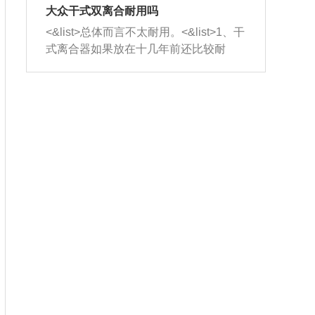
室，最后形成废气排出，就可以让三元
无法制作，需要将车辆送到修理厂或4s
造成烧机油。<&list>3、机油粘度。使用
大众干式双离合耐用吗
催化器得到清洗，排气管堵塞的情况就
店；<&list>2.车辆半轴套管防尘罩破
机油粘度过小的话，同样会有烧机油现
<&list>总体而言不太耐用。<&list>1、干
能够得到解决。
裂，破裂后会出现漏油现象，使半轴磨
象，机油粘度过小具有很好的流动性，
式离合器如果放在十几年前还比较耐
损严重，磨损的半轴容易损坏，产生异
容易窜入到气缸内，参与燃烧。<&list>
用，但是由于现在的汽车发动机动力输
响；<&list>3.稳定器的转向胶套和球头
4、机油量。机油量过多，机油压力过
出越来越高，使得干式离合器散热不足
老化，一般是使用时间过长造成的。解
大，会将部分机油压入气缸内，也会出
的缺陷也逐渐暴露出来。<&list>2、由于
决方法是更换新的质量好的转向橡胶套
现烧机油。<&list>5、机油滤清器堵塞：
干式双离合的工作环境暴露在空气中，
和球头。
会导致进气不畅，使进气压力下降，形
而离合器的散热也是通离合器罩上面的
成负压，使机油在负压的情况下吸入燃
几个小孔来进行散热。但是在行驶过程
烧室引起烧机油。<&list>6、正时齿轮或
中变速箱需要换挡，就不得不使得离合
链条磨损：正时齿轮或链条的磨损会引
器频繁工作。<&list>3、长时间的低速行
起气阀和曲轴的正时不同步。由于轮齿
驶以及过于频繁的启停，导致离合器的
或链条磨损产生的过量侧隙，使得发动
温度不断升高，而低速行驶时空气流动
机的调节无法实现：前一圈的正时和下
效率不高，无法将离合器中的热量有效
一圈可能就不一样。当气阀和活塞的运
的带走，导致离合器内部的温度不断升
动不同步时，会造成过大的机油消耗。
高，加速离合器的磨损。
解决方法：更换正时齿轮或链条。<&list
>7、内垫圈、进风口破裂：新的发动机
设计中，经常采用各种由金属和其他材