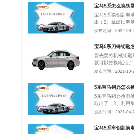
涡轮增压发动机，匹
宝马5系怎么换钥
0Nm。
宝马5系换钥匙电
出；2、拿出旧电
下面的，换电池；
发布时间：2022-09-24
钥匙先按一下侧边
准备好的新电池换
宝马5系刀锋钥匙
机械钥匙，插进后
首先要将机械钥匙
盘钥匙不用换电池
就可以更换电池了
匙，不用拆下来换
了，国产版车型都
发布时间：2021-10-20
式来进行充电。
分别是5106毫米
是低功率版2.0升
5系宝马钥匙怎么
功率版2.0升涡轮增
5系宝马钥匙换电
每分钟，最大扭矩为
取出了；2、利用
机搭载了缸内直喷
所示的方向按压蓄
发布时间：2021-04-28
变速箱。高功率版2
定要购买正规蓄电
0到6500转每分钟
钟。这款发动机搭
宝马5系车钥匙换