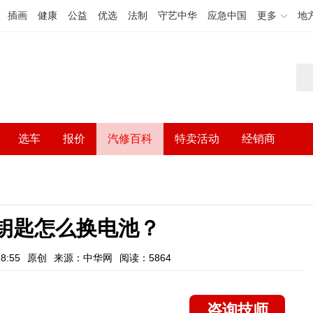
插画
健康
公益
优选
法制
守艺中华
应急中国
更多
地
选车
报价
汽修百科
特卖活动
经销商
钥匙怎么换电池？
8:55
原创
来源：中华网
阅读：5864
咨询技师