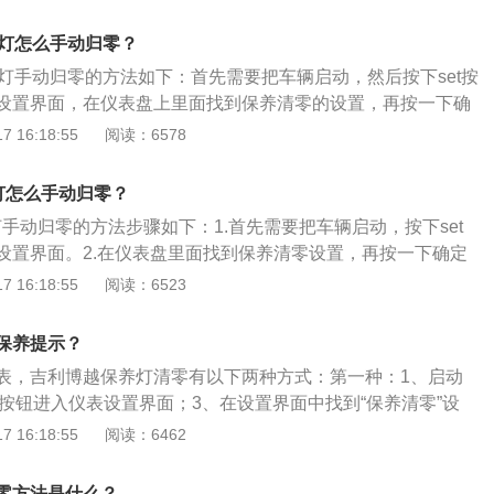
DE”键，进入保养里程系统；4、此时界面中有“返回”和“清零”两
环”键选择“里程清零”选项，按“MODE”键确认；这样系统就会
养灯怎么手动归零？
养灯手动归零的方法如下：首先需要把车辆启动，然后按下set按
设置界面，在仪表盘上里面找到保养清零的设置，再按一下确
了车辆的保养灯归零。有关保养灯的资料如下：1、保养灯的
 16:18:55
阅读：6578
一些重要零件的里程数，机动车辆的保养灯亮起，说明车辆已
，需要尽快进行保养。2、手动消除保养灯之后，到下一次保
灯怎么手动归零？
养灯还会再次亮起。
灯手动归零的方法步骤如下：1.首先需要把车辆启动，按下set
设置界面。2.在仪表盘里面找到保养清零设置，再按一下确定
保养灯归零。3.保养之后，车辆在行驶5000公里后，会重新
 16:18:55
阅读：6523
灯的相关介绍：1.机动车辆的保养灯亮起，说明车辆已经到达
果想要手动清除保养灯，可以把车辆保养公里数记录好，等到保
保养提示？
，再把车辆开到售后或者是维修厂进行保养。
表，吉利博越保养灯清零有以下两种方式：第一种：1、启动
T”按钮进入仪表设置界面；3、在设置界面中找到“保养清零”设
复位即可。第二种：1、启动汽车，仪表盘亮后，按一下操纵杆
 16:18:55
阅读：6462
，激活仪表按键；2、通过方向盘右侧的音量键，切换到设置系
E”键进入设置系统；4、通过方向盘上的“左右循环”按键，找到保
零方法是什么？