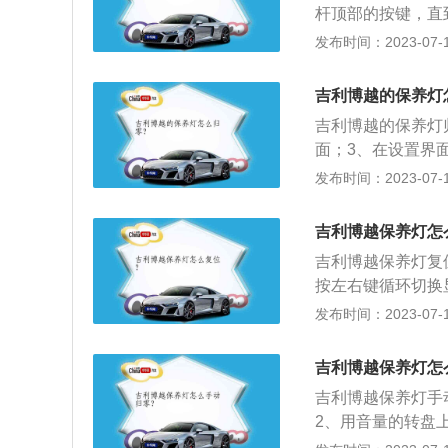
杆顶部的按键，直到
单；4、查找复位
发布时间：2023-07-17
款紧凑型5门5座su
距为2670mm，
吉利博越的保养灯
瓦，最大扭矩是25
吉利博越的保养灯
面；3、在设置界
厂设置的让车主按
发布时间：2023-07-17
式，提醒车主机型
车尾方面，博越后
吉利博越保养灯怎
分别为4519mm、1
吉利博越保养灯复
按左右键循环切换
程、超速报警设置
发布时间：2023-07-17
车旗下的一款紧凑型
米，轴距为2670
吉利博越保养灯怎
升自然吸气发动机
吉利博越保养灯手
2、用音量的转盘
菜单；3、找到保