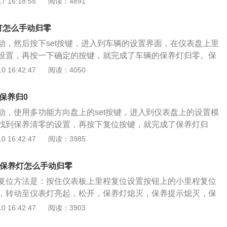
 16:18:55
阅读：4891
清零即可。吉利博越的长宽高分别为4519毫米、1831毫米、1
到2670毫米。吉利博越外形上融合了中国文化元素与国际时尚
灯怎么手动归零
也“智高一筹”，智能安全、智能驾驭、智能舒适、智能互联都
动，然后按下set按键，进入到车辆的设置界面，在仪表盘上里
流。
设置，再按一下确定的按键，就完成了车辆的保养灯归零。保
驶5000公里后，会重新亮起。机动车辆的保养灯亮起，说明车
 16:42:47
阅读：4050
周期，车主如果想要手动清除保养灯，可以把车辆的保养公里
养公里数到达的时候，再把车辆开到售后或者是维修厂进行保
保养归0
灯之后，到下一次保养周期的时候，保养灯还是会再次亮起
动，使用多功能方向盘上的set按键，进入到仪表盘上的设置模
找到保养清零的设置，再按下复位按键，就完成了保养灯归
驶5000km之后，保养灯会重新亮起。机动车辆的保养灯亮起
 16:42:47
阅读：3985
后或者是维修厂对车辆进行保养，保养之后维修师傅会将机动
，如果此时并不想对车辆进行保养，可以手动记住保养公里
的保养灯怎么手动归零
进行清除，清除之后，车辆可以继续行驶，等到保养周期到来
复位方法是：按住仪表板上里程复位设置按钮上的小里程复位
进行保养。
，转动至仪表灯亮起，松开，保养灯熄灭，保养提示熄灭，保
板显示屏上的“SERVICE”标志表示维修周期。当点火开关打
 16:42:47
阅读：3903
SERVICE”标志闪烁，发动机启动后消失，表示车辆需要保