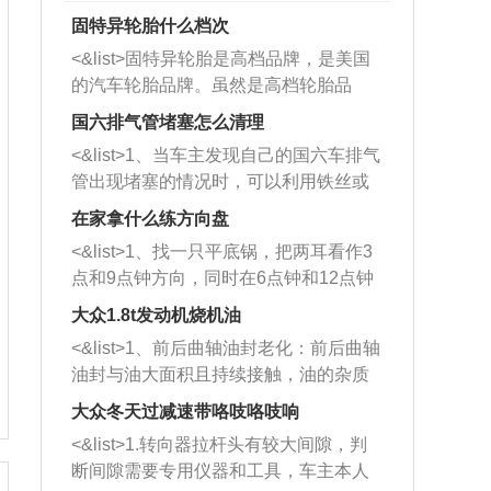
固特异轮胎什么档次
<&list>固特异轮胎是高档品牌，是美国
的汽车轮胎品牌。虽然是高档轮胎品
牌，但是中高低端的轮胎都有生产，这
国六排气管堵塞怎么清理
也是为了更好的开拓市场。
<&list>1、当车主发现自己的国六车排气
管出现堵塞的情况时，可以利用铁丝或
者是细棍，直接将杂物给取出来，如果
在家拿什么练方向盘
堵塞情况比较严重，也可以采取应急措
<&list>1、找一只平底锅，把两耳看作3
施。 <&list>2、直接利用木棍将所有的
点和9点钟方向，同时在6点钟和12点钟
杂物推到排气管里面的位置处，然后将
方向做一个标记。 <&list>2、双手握住
三元催化器拆解开，就可以将堵塞的东
大众1.8t发动机烧机油
平底锅两耳，然后往左打半圈、一圈、
西取出来。但如果是因为积碳过多引起
<&list>1、前后曲轴油封老化：前后曲轴
一圈半的练习，往右同样也要打相同的
的堵塞，就需要将三元催化器泡在草酸
油封与油大面积且持续接触，油的杂质
圈数。 <&list>3、最后强调要反复练
中进行清洗。 <&list>3、也可以利用清
和发动机内持续温度变化使其密封效果
习，这样就可以形成肌肉记忆，在真实
大众冬天过减速带咯吱咯吱响
洗剂对堵塞的情况得到解决，将清洗剂
逐渐减弱，导致渗油或漏油。<&list>2、
驾驶车辆时，不需要记忆也能打好方
放在燃油箱中，与燃油混合后，车辆启
<&list>1.转向器拉杆头有较大间隙，判
活塞间隙过大：积碳会使活塞环与缸体
向。
动时，就可以和汽油一起进入到燃烧
断间隙需要专用仪器和工具，车主本人
的间隙扩大，导致机油流入燃烧室中，