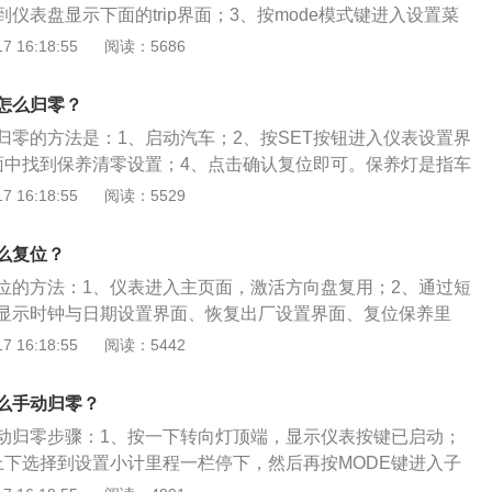
仪表盘显示下面的trip界面；3、按mode模式键进入设置菜
保养里程菜单；5、按mode键，选择清零即可。吉利博越是一
 16:18:55
阅读：5686
v，其车身尺寸是：长4519mm、宽1831mm、高1694mm，轴
搭载了1.8T涡轮增压发动机和6挡手动变速箱，最大功率是120千
怎么归零？
0牛米。
归零的方法是：1、启动汽车；2、按SET按钮进入仪表设置界
面中找到保养清零设置；4、点击确认复位即可。保养灯是指车
一定里程或时间设置的提醒功能，以屏幕信息或指示灯的形
 16:18:55
阅读：5529
保养。吉利博越前脸设计沿用吉利家族式水滴涟漪进气格栅，
保险杠拓宽收高，双C造型的LED车尾灯，其车身尺寸长宽高
么复位？
831mm、1694mm，轴距为2670mm。
位的方法：1、仪表进入主页面，激活方向盘复用；2、通过短
显示时钟与日期设置界面、恢复出厂设置界面、复位保养里
；3、进入复位保养里程，即可进行清零。吉利博越是吉利汽
 16:18:55
阅读：5442
SUV，该车的长宽高分别为4519毫米、1831毫米、1694毫
毫米。动力方面，吉利博越一共搭载了两款发动机，一款是2.0
么手动归零？
，还有一款是1.8升涡轮增压发动机。
动归零步骤：1、按一下转向灯顶端，显示仪表按键已启动；
上下选择到设置小计里程一栏停下，然后再按MODE键进入子
养里程这个选项，按MODE进入；4、用音量键移动到清零选项