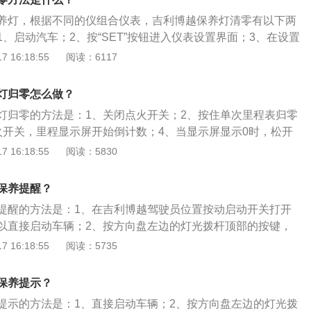
“MODE”键，进入保养里程系统；6、此时界面中有“返
养灯，根据不同的仪组合仪表，吉利博越保养灯清零有以下两
项，用“左右循环”键选择“里程清零”选项，按“MODE”键确认；
、启动汽车；2、按“SET”按钮进入仪表设置界面；3、在设置
将保养里程清零。
清零”设置；4、点击确认复位即可。第二种：1、启动汽车，仪
 16:18:55
阅读：6117
操纵杆左边的TRIP键，激活仪表按键；2、通过方向盘右侧的
系统；3、按“MODE”键进入设置系统；4、通过方向盘上
灯归零怎么做？
，找到保养里程选项；5、按“MODE”键，进入保养里程系统；
灯归零的方法是：1、关闭点火开关；2、按住单次里程表归零
返回”和“清零”两个选项，用“左右循环”键选择“里程清零”选项，
火开关，里程显示屏开始倒计数；4、当显示屏显示0时，松开
认；7、这样系统就会将保养里程清零。
扳手标记熄灭，归零复位完成。注意归零操作后不要立即拆除
 16:18:55
阅读：5830
需要，需将车辆上锁并等待5分钟使归零操作生效后再行处
别为4519毫米、1831毫米、1694毫米，轴距为2670毫米。
保养提醒？
提醒的方法是：1、在吉利博越驾驶员位置按动启动开关打开
以直接启动车辆；2、按方向盘左边的灯光拨杆顶部的按键，
的trip界面；3、按下方向盘上右侧的功能键区上的mode模式
 16:18:55
阅读：5735
4、使用上一首和下一首按钮查找复位保养里程菜单；5、找到
后，再次按下mode键，进入二级菜单，此时只有返回和清零两
保养提示？
音量控制推杆选择清零，再次按下方向盘上的mode键即可清
提示的方法是：1、直接启动车辆；2、按方向盘左边的灯光拨