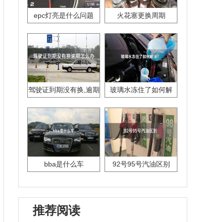
epc灯亮是什么问题
火花塞更换周期
驾驶证到期没有换,逾期
玻璃水冻住了如何解
怎么办??
决？
bba是什么车
92号95号汽油区别
推荐阅读