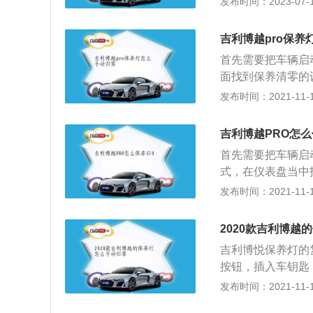
发布时间：2023-07-17
上，按MODE确定
694毫米，轴距达
吉利博越pro保养
潮流，智能化方面
首先需要把车辆启
引领着SUV的新潮
面找到保养清零的
养之后，车辆在行
发布时间：2021-11-10
辆已经到了保养的
数记录好，等到保
吉利博越PRO怎么
养，手动消除保养
首先需要把车辆启
的。
式，在仪表盘当中
零。等待车辆在行
发布时间：2021-11-10
需要把车辆开到售
车辆的保养灯归零
2020款吉利博越
数，然后对保养灯
吉利博悦保养灯的
的时候，再对车辆
按钮，插入车钥匙
养灯复位完成。仪表
发布时间：2021-11-10
开时，显示屏上的“