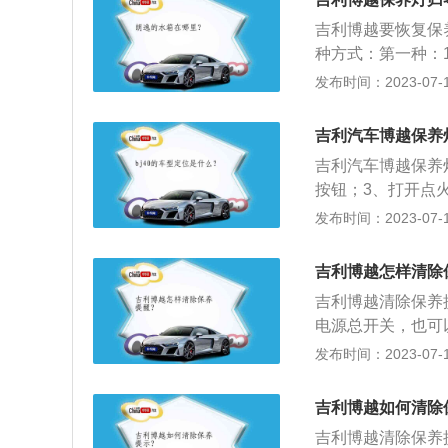
养里程选项；5、按
吉利博越要恢复保
回”和“清零”两个选
种方式：第一种：1
7、这样系统就会
界面中找到“保养
发布时间：2023-07-17
表盘亮后，按一下
音量键，切换到设置
吉利汽车博越保养
的“左右循环”按键
吉利汽车博越保养
6、此时界面中有“
按钮；3、打开点
按“MODE”键确
按钮，保养指示灯
发布时间：2023-07-17
电池电缆，如确有
理。博越的长宽高分
吉利博越怎样清除
吉利博越清除保养
电源总开关，也可
直到仪表盘显示下面
发布时间：2023-07-17
键进入设置菜单；
复位保养里程界面
吉利博越如何清除
个选项；6、使用
吉利博越清除保养
除。