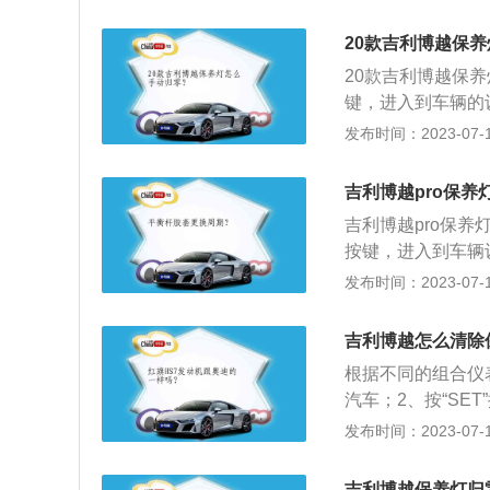
里程选项；按“MO
个选项，用“左右循
20款吉利博越保
将保养里程清零。
20款吉利博越保
键，进入到车辆的
定的按键，就完成
发布时间：2023-07-17
主要作用就是记录
经到了保养的周期
吉利博越pro保养
养周期的时候，保
吉利博越pro保养
按键，进入到车辆
按键，即完成车辆的
发布时间：2023-07-17
亮起。以下是保养
保养周期。2.如
吉利博越怎么清除
养公里数到达到时
根据不同的组合仪
汽车；2、按“SE
置；4、点击确认
发布时间：2023-07-17
左边的TRIP键
统；3、按“MOD
吉利博越保养灯归