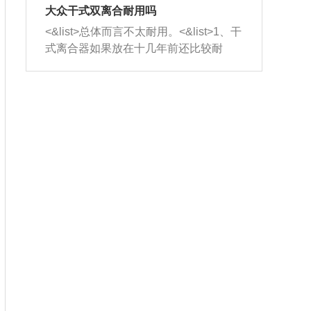
室，最后形成废气排出，就可以让三元
无法制作，需要将车辆送到修理厂或4s
造成烧机油。<&list>3、机油粘度。使用
大众干式双离合耐用吗
催化器得到清洗，排气管堵塞的情况就
店；<&list>2.车辆半轴套管防尘罩破
机油粘度过小的话，同样会有烧机油现
<&list>总体而言不太耐用。<&list>1、干
能够得到解决。
裂，破裂后会出现漏油现象，使半轴磨
象，机油粘度过小具有很好的流动性，
式离合器如果放在十几年前还比较耐
损严重，磨损的半轴容易损坏，产生异
容易窜入到气缸内，参与燃烧。<&list>
用，但是由于现在的汽车发动机动力输
响；<&list>3.稳定器的转向胶套和球头
4、机油量。机油量过多，机油压力过
出越来越高，使得干式离合器散热不足
老化，一般是使用时间过长造成的。解
大，会将部分机油压入气缸内，也会出
的缺陷也逐渐暴露出来。<&list>2、由于
决方法是更换新的质量好的转向橡胶套
现烧机油。<&list>5、机油滤清器堵塞：
干式双离合的工作环境暴露在空气中，
和球头。
会导致进气不畅，使进气压力下降，形
而离合器的散热也是通离合器罩上面的
成负压，使机油在负压的情况下吸入燃
几个小孔来进行散热。但是在行驶过程
烧室引起烧机油。<&list>6、正时齿轮或
中变速箱需要换挡，就不得不使得离合
链条磨损：正时齿轮或链条的磨损会引
器频繁工作。<&list>3、长时间的低速行
起气阀和曲轴的正时不同步。由于轮齿
驶以及过于频繁的启停，导致离合器的
或链条磨损产生的过量侧隙，使得发动
温度不断升高，而低速行驶时空气流动
机的调节无法实现：前一圈的正时和下
效率不高，无法将离合器中的热量有效
一圈可能就不一样。当气阀和活塞的运
的带走，导致离合器内部的温度不断升
动不同步时，会造成过大的机油消耗。
高，加速离合器的磨损。
解决方法：更换正时齿轮或链条。<&list
>7、内垫圈、进风口破裂：新的发动机
设计中，经常采用各种由金属和其他材