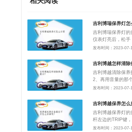
相关阅读
吉利博瑞保养灯怎
吉利博瑞保养灯的
仪表灯亮后，松手
态下按住这一按钮2
发布时间：2023-07-17
m、1513mm，轴
1.8T发动机最大
吉利博越怎样清除
面，与发动机匹配
吉利博越清除保养
2、再用音量的那
ODE键进入子菜
发布时间：2023-07-17
移动到清零选项上
车身尺寸长宽高分别为
吉利博越保养怎么
面，吉利博越配备
吉利博越保养灯的
杆左边的TRIP
统；按“MODE”
发布时间：2023-07-17