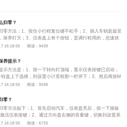
么归零？
归零方法：1、按住小行程复位键不松手；2、插入车钥匙旋至
，保养灯灭；3、仪表盘上有个按钮，是调行程用的，怠速状
到3秒即可。吉利博瑞的车身长宽高分别为4956mm、1861m
 16:18:55
阅读：9439
距为2850mm。吉利博瑞搭载2.4L和1.8T两款四缸发动机，其中
功率为184马力，2.4L发动机最大功率为162马力，传动系统方
保养提示？
的是一款6速手自一体变速箱。
提示方法是：1、按一下转向灯顶端，显示仪表按键已启动；
个转盘上下选择，到设置小计里程那一栏停下；3、然后再按M
单，找到保养里程这个选项；4、按MODE进入，然后用音量键
 16:18:55
阅读：9338
面即可。吉利博越是吉利汽车旗下推出的一款紧凑型SUV，其
4519mm、1831mm、1694mm，轴距为2670mm。配备方
归零？
了ACC智能自适应巡航系统。
归零方法如下：1、首先启动汽车，仪表盘亮后，按一下操纵
键，激活仪表按键；2、通过方向盘右侧的音量键，切换到设置系
键进入设置系统；3、通过方向盘上的“左右循环”按键，找到保养
 16:18:55
阅读：6733