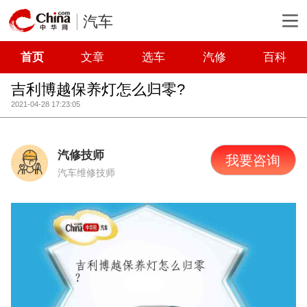
汽车
首页
文章
选车
汽修
百科
吉利博越保养灯怎么归零?
2021-04-28 17:23:05
汽修技师
我要咨询
汽车维修技师