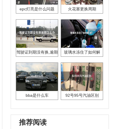
epc灯亮是什么问题
火花塞更换周期
驾驶证到期没有换,逾期
玻璃水冻住了如何解
怎么办??
决？
bba是什么车
92号95号汽油区别
推荐阅读