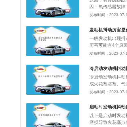
手掀泵和放气螺钉
因：氧传感器故障
了保护发动机减少
不准，引起发动机
发布时间：2023-07-17
发生进气不足引起
催化器堵塞不仅会
塞寿命：火花塞是
障：发动机抖动的
发动机抖动厉害是
火，这是最常见得
码的具体内容准确
一般发动机出现抖
脑里已设定，当转
厉害可能有4个原
动说明超出电脑的
不稳。具体说明如
发布时间：2023-07-17
的车则不能调节，
气门过脏或喷油嘴
调节点火时间(有
汽油会被积碳大量
可检查更换节温器
冷启动发动机抖动
下，只有等到积碳
会发生点火时间变
冷启动发动机抖动
会被发动机的真空
障原因是缺少防冻
成火花塞堵塞、气
时稀时浓，造成冷
动。建议去修理厂
果车子加速能力大
发布时间：2023-07-17
否有积碳立即清洗
部件，使用寿命是
洗。2、供油系统
作状况，点火系统
嘴的喷油孔，因此
抖动还会造成怠速
时应检查火花塞是
启动时发动机抖动
发动机的抖动。解
滤芯有可能会堵塞
发动机抖动还与引
速阀、进气孔使用
以下是启动时发动
泵的问题。3、发
统，引擎脚负责吸
发生抖动现象。需
磨损导致火花塞点
有随之变弱，就可
震动就会传到方向