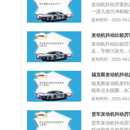
发动机抖动厉害的
钟建议挂N挡拉手
一进入动力冲程能
点火到完全燃烧需
发布时间：2021-04-27
大部分油气已经燃
抖动；2、发动机
发动机抖动比较厉
产生高压，也会在
发动机抖动比较厉
发动机在太热的环
足，导致污染光，
发动机高温而爆震
良，导致燃烧不足
发布时间：2021-04-27
降时，由于计算机
度就不波动了，就
福克斯发动机抖动
福克斯发动机发抖
线和点火线圈，在
火花塞、高压导线
发布时间：2021-04-26
车发动机在怠速状
时为了弥补怠速滑
货车发动机抖动厉
换引擎脚；3、油
货车发动机抖动厉
工作不良，都会引
抖动最常见的原因