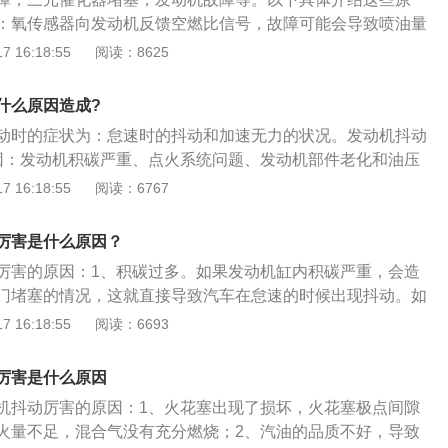
将燃油系统内空气排尽。4、空气滤清器脏：空气滤清器是为
：氧传感器向发动机反馈空燃比信号，故障可能会导致喷油量
磨损设计的，一般在一万公里左右更换，如果更换不及时，会
抖动。三元催化器堵塞：三元催化器是净化尾气的装置，三元
 16:18:55
阅读：8625
怠速低，而使发动机抖动，只要更换滤芯就可解决。5、火花
使得发动机抖动，还会导致发动机动力明显下降。发动机故
有寿命的，超过3-4万公里后点火效率明显降低，并可影响点
原因可能性太多，还是建议车主去维修店通过电脑读取故障代
什么原因造成?
故障将火花塞全部更换即可。6、怠速低：发动机怠速值在电
的判断故障点，不要主观的猜测。
动时的症状为：怠速时的抖动和加速无力的状况。发动机抖动
数低到一定范围，汽车电脑会自动调节。如果怠速太低发生抖
因：发动机积碳严重、点火系统问题、发动机部件老化和油压
控制范围了，有的车在节气门上有调节螺丝可调节怠速，而有
下：1、发动机积碳严重造成汽车抖动：最常见的原因就是节
 16:18:55
阅读：6767
这种车可检查怠速阀、节气门、空气流量计、真空度传感器、
积碳过多。当发动机内部的积碳过多时，冷启动喷油头喷出的
分电器的车)、即可提高怠速。水温低也会发生怠速低的现象，
吸收，导致冷启动的混合气过稀，使得启动困难，这种状况
。7、水温不正常：发动机工作温度有一个正常范围，水温高
厉害是什么原因？
吸收的汽油饱和，才容易着车，着车后吸附在积碳上的汽油又
早、油气混合比改变、机油粘度变稀、润滑性能变差。一般故
厉害的原因：1、积碳过多。如果发动机缸内积碳严重，会造
吸力吸入汽缸内燃烧，又使混合气变浓，发动机的可燃混合气
液、节温器打不开、风扇不转、温控开关温度不准而引起的抖
门堵塞的情况，这就直接导致汽车在怠速的时候出现抖动。如
启动后怠速抖动。遇到这种情况应清洗油路，检查怠速马达是
维修。8、喷油嘴堵塞：电喷车的喷油嘴是汽车喷油用的关键
不如前，若抖动十分持久，那就可以考虑一下发动机缸内清
 16:18:55
阅读：6693
。2、点火系统问题：检查火花塞、高压导线和点火线圈的工
很长的可达到几十万公里。但是由于汽油里有胶质会堵塞喷油
故障。油压不稳容易造成混合气体的浓度不稳定，不只会造成
工作不良或火花塞跳火状况不好同样会导致这类故障现象。此
引起各个喷油嘴喷油量不一致，导致每个缸工作不一致，引起
不稳的现象产生。可以首先考虑更换汽油滤清器，毕竟使用久
否积碳过多，必要时更换火花塞。3、发动机部件老化：汽车
厉害是什么原因
决办法是拆下来清洗即可。9、积碳、油垢堵塞：节气门、怠
，再检查不经过汽油滤清器的油压，如果不正常就有可能是油
擎脚（又称机爪垫）老化有关。引擎脚其实是发动机的避震系
一段时间会有积碳、油垢堵塞，进气不畅，会影响怠速平稳、
机抖动厉害的原因：1、火花塞出现了损坏，火花塞极点间隙
动机机脚垫老化。如果车发动机抖动越来越严重，但动力却没
收发动机在运转时候的细微抖动，如果引擎脚出现问题，这些
要检查并用清洗剂清洗上述部位就可解决，不用拆下来清洗。
火量不足，混合气没有充分燃烧；2、汽油的品质不好，导致
以考虑是不是机脚垫的问题。4、缺缸缺火。这是发动机抖动
盘、驾驶室内，造成怠速时发生抖动。遇到这种情况应更换部