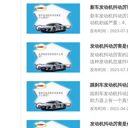
积碳问题：发动机
新车发动机抖动厉
导致发动机输出的
新车发动机抖动厉
动机积碳严重；4
件松旷。新车发动
发布时间：2023-07-17
故障；2、检查废
嘴、正时记号、燃
发动机抖动厉害是
气门和怠速马达。
发动机抖动厉害的
这种发动机怠速抖
考虑发动机积碳问
发布时间：2023-07-17
行修理。汽车在加
是汽车在平稳行驶
踩刹车发动机抖动
就是汽车油压不稳
踩刹车发动机抖动
助力器上有一个真
起作用，影响了发
发布时间：2021-04-27
动挡车型上面，停
转，踩住刹车相当
发动机抖动厉害是
是发动机变速箱处