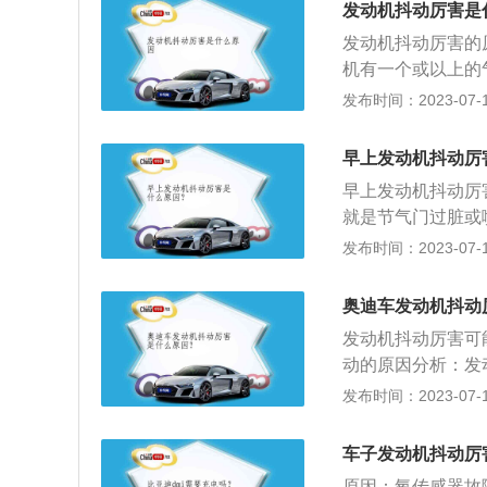
发动机抖动厉害是
发动机抖动厉害的
机有一个或以上的
的间歇，同时排气
发布时间：2023-07-17
突的声音。多半和
障问题：火花塞、
早上发动机抖动厉
判断出是哪一个缸
早上发动机抖动厉
油嘴线路短路或断
就是节气门过脏或
机械故障问题：发
喷出的汽油会被积
发布时间：2023-07-17
数基本都会伴有显
系统问题：检查一
机需要修理。2、
塞工作不良状况不
块。它的作用就是
奥迪车发动机抖动
机积炭、洗过节气
果。一旦这些机脚
发动机抖动厉害可
供油压力以及进气
老化或松脱的解决
动的原因分析：发
配的燃油标号（例
出的汽油会被积碳
发布时间：2023-07-17
者由于油箱盖通气
统问题：检查一下
分堵塞，不能满足
良，火花塞跳火状
车子发动机抖动厉
系统故障的解决方
机抖动还与引擎脚
油滤清器中所有燃
原因：氧传感器故