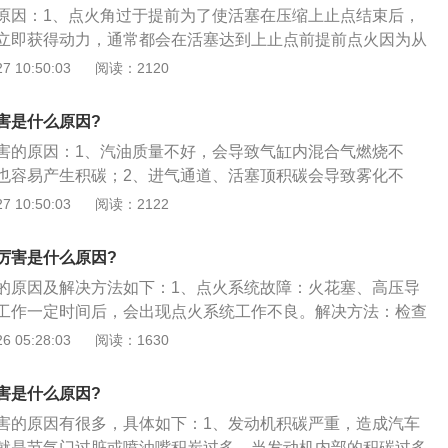
原因：1、点火角过于提前为了使活塞在压缩上止点结束后，
刹。D挡踩刹车抖动是正常现象不是故障，放心使用。
立即获得动力，通常都会在活塞达到上止点前提前点火因为从
要一段时间。而过于提早的点火会使得活塞还在压缩行程时，
 10:50:03
阅读：2120
烧，此时未燃烧的油气会承受极大的压力自燃，而造成发动机
过度积碳，发动机于燃烧室内过度积碳，除了会使压缩比增大
害是什么原因?
积碳表面产生高温热点，使发动机抖动；3、发动机温度过高
害的原因：1、汽油质量不好，会导致气缸内混合气燃烧不
境使得进气温度过高，或是发动机冷却水循环不良，都会造成
也容易产生积碳；2、进气通道、活塞顶积碳会导致雾化不
抖动。
，导致污染灯亮；3、冷车启动时，特别是当天气温度急剧下
 10:50:03
阅读：2122
温度校正问题启动时会引起污染光，但只要温度下降到一定温
会相对稳定。
厉害是什么原因?
的原因及解决方法如下：1、点火系统故障：火花塞、高压导
工作一定时间后，会出现点火系统工作不良。解决方法：检查
和点火线圈工作状况，更换火花塞；2、发动机部件老化：汽
 05:28:03
阅读：1630
态下开启电器系统，会增加发动机的负荷，造成怠速滑落，同
落造成的抖动，发动机会自动将转速拉高一些。解决方法：更
害是什么原因?
压不稳：油泵供油压力不正常或者进气压力传感器数值错误和
害的原因有很多，具体如下：1、发动机积碳严重，造成汽车
起发动机抖动。解决方法：到4S店检查燃油压力以及进气压力
就是节气门过脏或喷油嘴积炭过多，当发动机内部的积碳过多