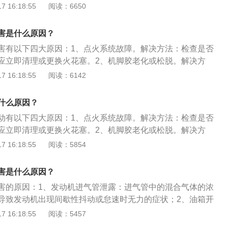
机有3缸、4缸、5缸、6缸、8缸，如果有一个缸工作不好就会
差，混合气在缸内燃烧不充分；3、节气门过脏喷油嘴积碳过
 16:18:55
阅读：6650
问题出在发动机点火线圈或火花塞上，如果点火线圈出现问题
：如果油泵供油压力不正常或进气压力传感器数值错误和工作
抖动。三缸发动机最明显四缸其次。用气缸压力表检查气缸压
压力不正常或进气压力传感器数值错误和工作不良。扩展资
因无法跳火，那车子就会出现抖动的状况。
动机抖动。这时应检查油压，必要时更换部件。
封。
是将热能通过在密封汽缸内燃烧后膨胀气体，推动活塞做功，
害是什么原因？
辆提供动力。
害有以下四大原因：1、点火系统故障。解决方法：检查是否
应立即清理或更换火花塞。2、机脚胶老化或松脱。解决方
3、积碳问题。解决方法：建议至4S店清洗发动机。4、燃油品
 16:18:55
阅读：6142
：及时清理汽车节气门，若不能解决，则送至4S店维修。务必
油，使用厂家指定的燃油标志，定期保养。
什么原因？
动有以下四大原因：1、点火系统故障。解决方法：检查是否
应立即清理或更换火花塞。2、机脚胶老化或松脱。解决方
3、积碳问题。解决方法：建议至4S店清洗发动机。4、燃油品
 16:18:55
阅读：5854
：及时清理汽车节气门，若不能解决，则送至4S店维修。务必
油，使用厂家指定的燃油标志，定期保养。
害是什么原因？
害的原因：1、发动机进气管泄露：进气管中的混合气体的浓
导致发动机出现间歇性抖动或怠速时无力的症状；2、油箱开
油箱至化油器之间的油管部分堵塞，使汽车怠速时不能得到相
 16:18:55
阅读：5457
混合气就会变稀，发动机动力输出变弱怠速抖动；3、发动机