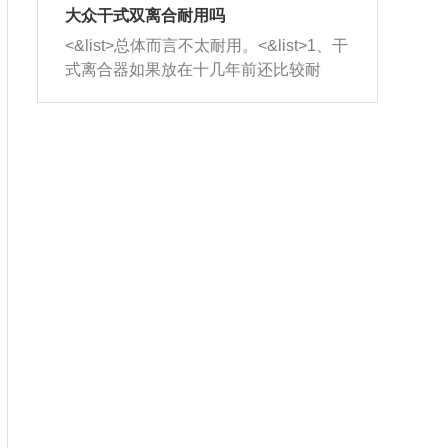
室，最后形成废气排出，就可以让三元
无法制作，需要将车辆送到修理厂或4s
造成烧机油。<&list>3、机油粘度。使用
大众干式双离合耐用吗
催化器得到清洗，排气管堵塞的情况就
店；<&list>2.车辆半轴套管防尘罩破
机油粘度过小的话，同样会有烧机油现
<&list>总体而言不太耐用。<&list>1、干
能够得到解决。
裂，破裂后会出现漏油现象，使半轴磨
象，机油粘度过小具有很好的流动性，
式离合器如果放在十几年前还比较耐
损严重，磨损的半轴容易损坏，产生异
容易窜入到气缸内，参与燃烧。<&list>
用，但是由于现在的汽车发动机动力输
响；<&list>3.稳定器的转向胶套和球头
4、机油量。机油量过多，机油压力过
出越来越高，使得干式离合器散热不足
老化，一般是使用时间过长造成的。解
大，会将部分机油压入气缸内，也会出
的缺陷也逐渐暴露出来。<&list>2、由于
决方法是更换新的质量好的转向橡胶套
现烧机油。<&list>5、机油滤清器堵塞：
干式双离合的工作环境暴露在空气中，
和球头。
会导致进气不畅，使进气压力下降，形
而离合器的散热也是通离合器罩上面的
成负压，使机油在负压的情况下吸入燃
几个小孔来进行散热。但是在行驶过程
烧室引起烧机油。<&list>6、正时齿轮或
中变速箱需要换挡，就不得不使得离合
链条磨损：正时齿轮或链条的磨损会引
器频繁工作。<&list>3、长时间的低速行
起气阀和曲轴的正时不同步。由于轮齿
驶以及过于频繁的启停，导致离合器的
或链条磨损产生的过量侧隙，使得发动
温度不断升高，而低速行驶时空气流动
机的调节无法实现：前一圈的正时和下
效率不高，无法将离合器中的热量有效
一圈可能就不一样。当气阀和活塞的运
的带走，导致离合器内部的温度不断升
动不同步时，会造成过大的机油消耗。
高，加速离合器的磨损。
解决方法：更换正时齿轮或链条。<&list
>7、内垫圈、进风口破裂：新的发动机
设计中，经常采用各种由金属和其他材