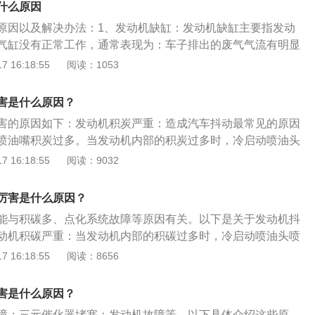
什么原因
原因以及解决办法：1、发动机缺缸：发动机缺缸主要指发动
气缸没有正常工作，通常表现为：车子排出的废气气流有明显
管抖动厉害，能够明显感觉到发动机的抖动，有时会伴随着突
 16:18:55
阅读：1053
点火线圈故障有关。发动机缺缸的解决方法：（1）、电路故
缸线、点火线圈等损坏，容易出现缺缸现象。可以使用断火法
害是什么原因？
配件损坏，更换损坏的配件；（2）、油路：喷油嘴堵塞、喷
害的原因如下：发动机积炭严重：造成汽车抖动最常见的原因
路。使用断油试验，检查出故障问题点，实行修理；（3）、
喷油嘴积炭过多。当发动机内部的积炭过多时，冷启动喷油头
动机内部活塞、连杆、活塞环、活塞销等出现故障问题，大多
炭大量吸收，导致冷启动的混合气过稀，使得启动困难。点火
 16:18:55
阅读：9032
著的不正常噪音，检查发动机油可以看有显著的金属屑，发动
下火花塞、高压导线和点火线圈的工作状况，点火系统、火花
机脚胶老化或松脱：机脚胶就是发动机跟车架之间垫的橡皮胶
好同样会导致这类故障现象。油压不稳：如果已经清理过发动
用来减少发动机做工时的震动和缓冲，并起到固定发动机的效
厉害是什么原因？
门、换过火花塞等，仍然发现怠速时车身抖动，建议检查燃油
胶出现老化或松脱，发动机的抖动就会变得异常厉害。机脚胶
能与积碳多、点化系统故障等原因有关。以下是关于发动机抖
压力传感器等是否正常。
办法：需立刻更换新的机脚胶。3、燃油系统故障：添加不适
动机积碳严重：当发动机内部的积碳过多时，冷启动喷油头喷
如95号加成了92号），导致汽车输出功率下降，动力降低；或
大量吸收，导致冷启动的混合气过稀，使得启动困难。点火系
 16:18:55
阅读：8656
孔堵塞，油箱开关、燃油滤清器及油箱至化油器之间的油管部
火花塞、高压导线和点火线圈的工作状况，点火系统工作不
所需油量的供应，导致混合气过稀、发动机抖动。发动机燃油
况不好同样会导致这类故障现象。发动机部件老化：汽车发动
害是什么原因？
法是：（1）、排除燃油系统中的空气；（2）、放出油箱和燃
（又称机爪垫）老化有关。
油，按4比1要求选用正确燃油品质和牌号，然后注入油箱，用
障；三元催化器堵塞；发动机故障等。以下具体介绍这些原