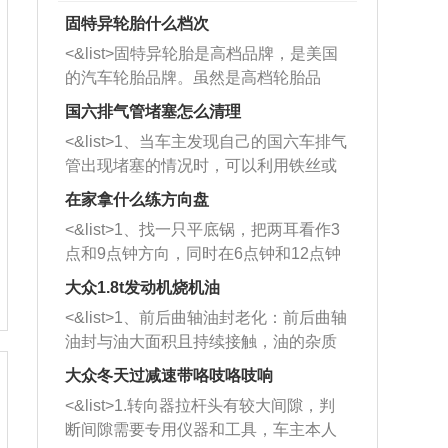
固特异轮胎什么档次
<&list>固特异轮胎是高档品牌，是美国
的汽车轮胎品牌。虽然是高档轮胎品
牌，但是中高低端的轮胎都有生产，这
国六排气管堵塞怎么清理
也是为了更好的开拓市场。
<&list>1、当车主发现自己的国六车排气
管出现堵塞的情况时，可以利用铁丝或
者是细棍，直接将杂物给取出来，如果
在家拿什么练方向盘
堵塞情况比较严重，也可以采取应急措
<&list>1、找一只平底锅，把两耳看作3
施。 <&list>2、直接利用木棍将所有的
点和9点钟方向，同时在6点钟和12点钟
杂物推到排气管里面的位置处，然后将
方向做一个标记。 <&list>2、双手握住
三元催化器拆解开，就可以将堵塞的东
大众1.8t发动机烧机油
平底锅两耳，然后往左打半圈、一圈、
西取出来。但如果是因为积碳过多引起
<&list>1、前后曲轴油封老化：前后曲轴
一圈半的练习，往右同样也要打相同的
的堵塞，就需要将三元催化器泡在草酸
油封与油大面积且持续接触，油的杂质
圈数。 <&list>3、最后强调要反复练
中进行清洗。 <&list>3、也可以利用清
和发动机内持续温度变化使其密封效果
习，这样就可以形成肌肉记忆，在真实
大众冬天过减速带咯吱咯吱响
洗剂对堵塞的情况得到解决，将清洗剂
逐渐减弱，导致渗油或漏油。<&list>2、
驾驶车辆时，不需要记忆也能打好方
放在燃油箱中，与燃油混合后，车辆启
<&list>1.转向器拉杆头有较大间隙，判
活塞间隙过大：积碳会使活塞环与缸体
向。
动时，就可以和汽油一起进入到燃烧
断间隙需要专用仪器和工具，车主本人
的间隙扩大，导致机油流入燃烧室中，