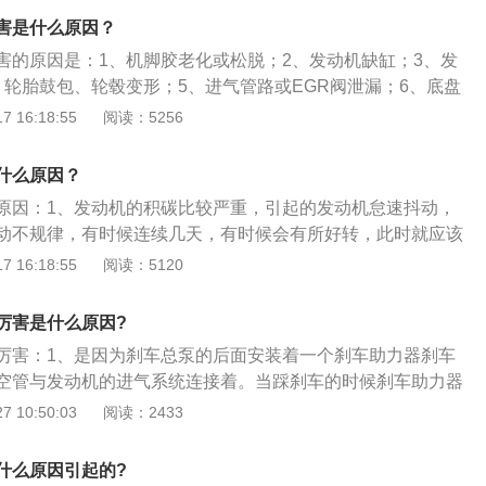
内部的积碳过多时汽车的点火能量减少、进气效率下降，最终
害是什么原因？
动力不稳定、怠速抖动、加速无力。
害的原因是：1、机脚胶老化或松脱；2、发动机缺缸；3、发
、轮胎鼓包、轮毂变形；5、进气管路或EGR阀泄漏；6、底盘
机抖动的处理方法是：1、读故障码或数据流排除某个传感器
 16:18:55
阅读：5256
气阀是否有问题；3、检查火花塞、高压线、点火线圈、喷油
油泵压力、气缸压力；4、检查怠速马达是否有问题、清洗节
什么原因？
原因：1、发动机的积碳比较严重，引起的发动机怠速抖动，
动不规律，有时候连续几天，有时候会有所好转，此时就应该
题；2、点火系统出现问题，如果是连线导致的故障，可以自
 16:18:55
阅读：5120
速结束之后，会逐渐地产生汽车怠速不稳的情况，需要注意的
结束之后，并不会产生发动机怠速抖动，这样的情况下很可能
厉害是什么原因?
引起的故障，建议大家要及时进行修理。
厉害：1、是因为刹车总泵的后面安装着一个刹车助力器刹车
空管与发动机的进气系统连接着。当踩刹车的时候刹车助力器
动机的进气量，所以发动机会抖；2、这种情况都是发生在自
 10:50:03
阅读：2433
车的时候变速箱在D挡位置，发动机处于加载负荷的情况下运
于强制性让发动机和变速箱失去前进的动力；3、通俗的说就
什么原因引起的?
于较劲的状态，就出现了轻微的抖动现象，如果停车超过20秒