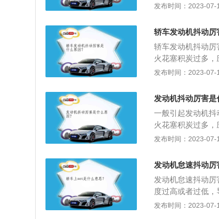
10、缸压低：发动
喷油嘴的雾化效果
发布时间：2023-07-17
最常见的原因，其
件。4、油压不稳
有缺缸现象发动机
多；4、油泵供油
或火花塞因某种原
不良，都会引起发
力，需更换气门油
料：发动机的作用
轿车发动机抖动厉
转变为机械能为车
轿车发动机抖动厉
火花塞积炭过多，
法：更换机脚胶。
发布时间：2023-07-17
质过差。解决方法
到正规的加油站加
发动机抖动厉害是
一般引起发动机抖
火花塞积炭过多，
法：更换机脚胶。
发布时间：2023-07-17
质过差。解决方法
到正规的加油站加
发动机怠速抖动厉
发动机怠速抖动厉
度过高或者过低，
关、燃油滤清器及
发布时间：2023-07-17
应的燃油量，导致