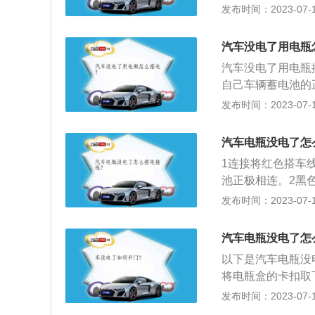
动机怠速空转，尝
发布时间：2023-07-17
来，之后发电机就
将发动机熄火；2
汽车没电了用电瓶
且两车正负极不能
汽车没电了用电瓶
4、选购汽车搭电
自己车辆蓄电池的
径起码10毫米以
正极端；2、取出
发布时间：2023-07-17
之后再进行第二次
接线柱上，另一端
的可能性，不是由
辆，当车辆成功启
车辆的电瓶造成影
汽车电瓶没电了怎
件，让发动机运行
题。
1连接将红色搭车
池正极相连。2黑
障车发动机缸体本
发布时间：2023-07-17
定要分清电瓶的正
汽车电瓶没电了怎
以下是汽车电瓶没
将电瓶盒的卡扣取
是被救援车，对电
发布时间：2023-07-17
正负极，如果无法