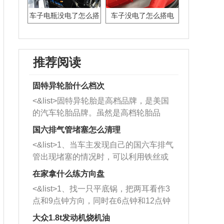
车子电瓶没电了怎么搭
车子没电了怎么搭电
电
推荐阅读
固特异轮胎什么档次
<&list>固特异轮胎是高档品牌，是美国
的汽车轮胎品牌。虽然是高档轮胎品
牌，但是中高低端的轮胎都有生产，这
国六排气管堵塞怎么清理
也是为了更好的开拓市场。
<&list>1、当车主发现自己的国六车排气
管出现堵塞的情况时，可以利用铁丝或
者是细棍，直接将杂物给取出来，如果
在家拿什么练方向盘
堵塞情况比较严重，也可以采取应急措
<&list>1、找一只平底锅，把两耳看作3
施。 <&list>2、直接利用木棍将所有的
点和9点钟方向，同时在6点钟和12点钟
杂物推到排气管里面的位置处，然后将
方向做一个标记。 <&list>2、双手握住
三元催化器拆解开，就可以将堵塞的东
大众1.8t发动机烧机油