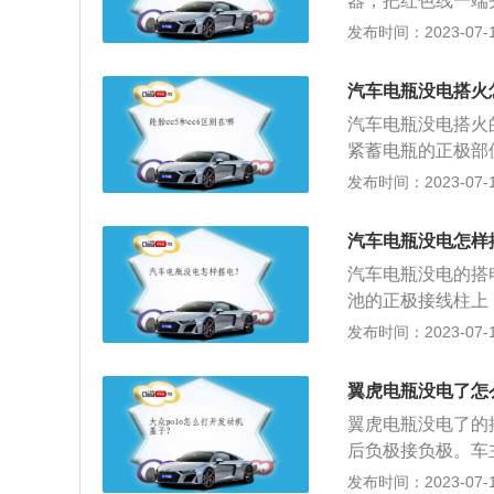
器，把红色线一端
极上；3、找出黑
发布时间：2023-07-17
上负极；5、把黑
6、启动有电车辆
汽车电瓶没电搭火
电车辆所有用电设
汽车电瓶没电搭火
线。
紧蓄电瓶的正极部
身金属部位，防止
发布时间：2023-07-17
极；4、将黑线打
防止短路，毁坏电
汽车电瓶没电怎样
启动电流；2、协
汽车电瓶没电的搭
电瓶进行充电。
池的正极接线柱上
线，将其中一端接
发布时间：2023-07-17
蓄电池负极上，接
路；3、正极接线
翼虎电瓶没电了怎
可将搭电线取下，
翼虎电瓶没电了的
行驶半个小时以上
后负极接负极。车
电缆，通过救援车
发布时间：2023-07-17