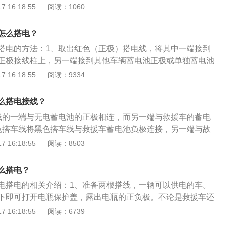
试性启动车辆，如果是电瓶亏电，车应该很快就可以发动起
 16:18:55
阅读：1060
会对电瓶进行充电。搭电注意事项：1、在搭线之前，一定要
、搭线时必须严格按上述连接步骤，先接正极，再接负极，而
怎么搭电？
有接触；3、拆线顺序与搭线顺序相反，先收负极再收正极；
搭电的方法：1、取出红色（正极）搭电线，将其中一端接到
线应该选择正品有质量保证的搭电线，尽量选择粗一点的，外
正极接线柱上，另一端接到其他车辆蓄电池正极或单独蓄电池
上，长度在3米左右。如果第一次搭电不能启动，需要等待15秒
黑色（负极）搭电线，将其中一端接到自己车辆蓄电池的负极
 16:18:55
阅读：9334
，连续三次搭电不启动的情况，就不要进行第四次，有非常大
接到其他车辆蓄电池负极或单独蓄电池负极端；3、启动车
于电瓶的原因导致车辆不启动，如果再继续进行搭电，就会对
动后，逐一地取下搭铁线，注意不要碰到金属车身或其他部
响，严重的情况下会导致电瓶直接报废，要寻找其他方面的问
么搭电接线？
半个小时或以上给亏电的蓄电池充电即可。
线的一端与无电蓄电池的正极相连，而另一端与救援车的蓄电
色搭车线将黑色搭车线与救援车蓄电池负极连接，另一端与故
身或缸体上的金属部件相连接。3分清正负极做准备工作时一
 16:18:55
阅读：8503
负极，而且要注意不要将连接线接到故障车蓄电池的负极上。
么搭电？
电搭电的相关介绍：1、准备两根搭线，一辆可以供电的车。
下即可打开电瓶保护盖，露出电瓶的正负极。不论是救援车还
瓶的操作都应该在熄火状态下进行。2、一定要确认好电瓶的
 16:18:55
阅读：6739
分辨电瓶的正负极，切记随意搭电。3、取一根搭线，一头连