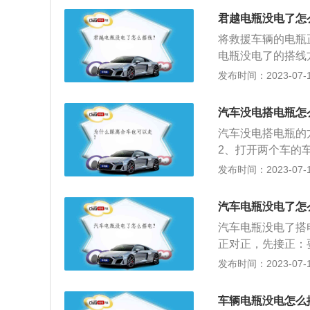
接没电电瓶的正极
君越电瓶没电了怎
路危险。取另一根
将救援车辆的电瓶
的发动机壳或车身
电瓶没电了的搭线
电的车提供可靠的
态。2、先用搭电
发布时间：2023-07-17
之后就由汽车发电
头连接施救车电瓶
极。
车的负极）。3、
汽车没电搭电瓶怎
车。4、在被施救
汽车没电搭电瓶的
反。即先拆除缸体
2、打开两个车的
极、被施救车的正
到两个车电瓶的负
发布时间：2023-07-17
车，充几分钟电以
时，电瓶给启动系
汽车电瓶没电了怎
转或低怠速时，给
汽车电瓶没电了搭
供电；4、缓和电
正对正，先接正：
多余电能进行存储
如果先接了负极，
发布时间：2023-07-17
短路，烧毁车上的
项：1、切忌亏电
车辆电瓶没电怎么