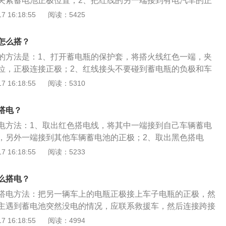
夹紧蓄电池正极位置；2、把红线的另一端接到有电汽车的正
色的线和没电汽车蓄电池负极的位置；4、把黑色线的一端夹在
 16:18:55
阅读：5425
线另外一段接到有电的车蓄电池负极或车身上机脚金属部分；
，让其怠速空转一会，适当给没电的车蓄电池充电；7、确保无
怎么搭？
备都处于关闭状态；8、待无电汽车正常运转后，拆卸搭电
的方法是：1、打开蓄电瓶的保护套，将搭火线红色一端，夹
位，正极连接正极；2、红线接头不要碰到蓄电瓶的负极和车
短路造成两辆车的蓄电瓶被毁；3、将黑色线接到无电车的负
 16:18:55
阅读：5310
火线的另一端接到有电车蓄电瓶的负极，先接红线后接黑线，
瓶。电瓶的作用是：1、启动发动机时，给启动机提供强大的
搭电？
助发电机向用电设备供电；3、发电机端电压高于蓄电瓶时，对
电方法：1、取出红色搭电线，将其中一端接到自己车辆蓄电
，另外一端接到其他车辆蓄电池的正极；2、取出黑色搭电
到自己车辆蓄电池的负极接线柱上，另外一端接在其他车辆的
 16:18:55
阅读：5233
线的过程中不要将线路碰到车身的金属部分，以免汽车发生短
和负极接线接好之后，即可启动车辆，当汽车成功启动之后即
么搭电？
注意不要碰到金属车身或其他部件，这时让发动机怠速或者是
搭电方法：把另一辆车上的电瓶正极接上车子电瓶的正极，然
，利用发动机给汽车的蓄电池充电。
主遇到蓄电池突然没电的情况，应联系救援车，然后连接跨接
临时充电，以启动发动机。全虎是福特推出的一款紧凑型SU
 16:18:55
阅读：4994