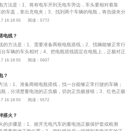
道，造成充电不足，电瓶容量下降；2、定期检验；3、掌握充
电方法是：1、将有电车开到无电车旁边，车头要相对着靠
下蓄电池都在夜间进行充电，平均充电时间在8小时左右；4、
车的车盖，拿出充电夹；3、找到两个车辆的电瓶，将负级夹分
的负极上，将正级夹分别夹到两个车电瓶的正极上；4、发动
 16:18:55
阅读：5772
电以后，发动无电车即可启动。电瓶的作用是：1、在启动发
动系统、点火系统和电子染油喷射系统供电；2、当发动机停
搭电线？
，给汽车用电设备供电；3、发电机输出电量不足时，给用电
线的方法是：1、需要准备两根电瓶搭线；2、找辆能够正常行
和电系中的冲击电压，保护汽车上的电子设备；5、将发电机发
两台车辆的车头相对；4、把电瓶搭线固定在电瓶上，正极对正
存储。
5、启动正常车辆，再启动被搭电的车辆，启动之后断开即
 16:18:55
阅读：5607
借电，其原理是将另外一台车辆电池所储存的电量通过外接设
尽的车辆上，当车辆正常启动后即可解除外接设备，让汽车通
电？
电量。
方法：1、准备两根电瓶搭线，找一台能够正常行驶的车辆；
电瓶，分清楚蓄电池的正负极，切勿正负极接错；3、红色正极
援车辆电瓶的正极接线柱上，再将另一端接到被救援车辆电瓶
 16:18:55
阅读：5572
4、黑色负极电瓶线一端接到救援车辆电瓶的负极接线柱上，
救援车辆电瓶的负极接线柱上；5、接线时应接好一根线再去
样搭火？
接好一辆车再去接另一俩车，切记不要让正负极碰到一起，否
火的步骤是：1、掀开无电汽车的蓄电池正极保护套或检测
、电瓶线接好后，被救援车辆正常启动即可。