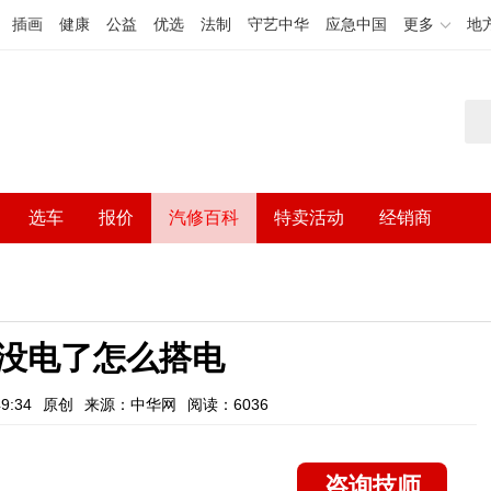
插画
健康
公益
优选
法制
守艺中华
应急中国
更多
地
选车
报价
汽修百科
特卖活动
经销商
没电了怎么搭电
9:34
原创
来源：中华网
阅读：6036
咨询技师