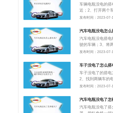
上，堵塞电离子通
车辆电瓶没电的搭
电时间：一般情况
近；2、打开两个
防止高温、曝晒。
别夹到两个车电瓶
发布时间：2023-07-17
有电车，充几分钟
动机时，电瓶给启
汽车电瓶没电怎么
止运转或低怠速时
汽车电瓶没电搭电
设备供电；4、缓
驶的车辆；3、将
出的多余电能进行
极，负极对负极；
发布时间：2023-07-17
可。汽车搭电也叫
备，连接到电量耗
车子没电了怎么搭
过搭电恢复电池的
车子没电了的搭电
2、找到两辆车的
电瓶线一端接到救
发布时间：2023-07-17
的正极接线柱上；
再将另一端接到被
汽车电瓶没电了怎
接一根线，而不是
汽车电瓶没电了搭
则会造成短路；6