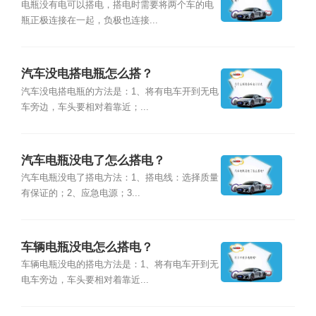
电瓶没有电可以搭电，搭电时需要将两个车的电
瓶正极连接在一起，负极也连接...
汽车没电搭电瓶怎么搭？
汽车没电搭电瓶的方法是：1、将有电车开到无电
车旁边，车头要相对着靠近；...
汽车电瓶没电了怎么搭电？
汽车电瓶没电了搭电方法：1、搭电线：选择质量
有保证的；2、应急电源；3...
车辆电瓶没电怎么搭电？
车辆电瓶没电的搭电方法是：1、将有电车开到无
电车旁边，车头要相对着靠近...