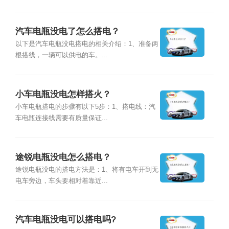
汽车电瓶没电了怎么搭电？
以下是汽车电瓶没电搭电的相关介绍：1、准备两
根搭线，一辆可以供电的车。...
小车电瓶没电怎样搭火？
小车电瓶搭电的步骤有以下5步：1、搭电线：汽
车电瓶连接线需要有质量保证...
途锐电瓶没电怎么搭电？
途锐电瓶没电的搭电方法是：1、将有电车开到无
电车旁边，车头要相对着靠近...
汽车电瓶没电可以搭电吗?