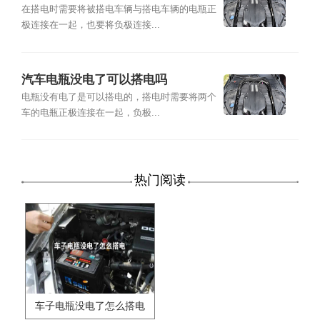
在搭电时需要将被搭电车辆与搭电车辆的电瓶正
极连接在一起，也要将负极连接...
汽车电瓶没电了可以搭电吗
电瓶没有电了是可以搭电的，搭电时需要将两个
车的电瓶正极连接在一起，负极...
热门阅读
车子电瓶没电了怎么搭电