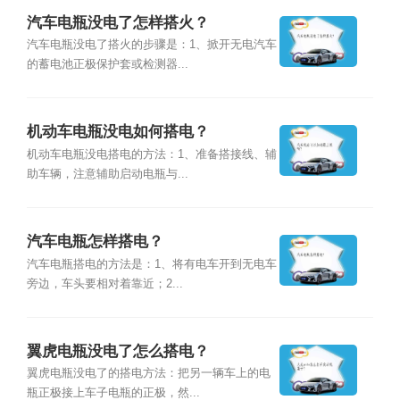
汽车电瓶没电了怎样搭火？
汽车电瓶没电了搭火的步骤是：1、掀开无电汽车
的蓄电池正极保护套或检测器...
机动车电瓶没电如何搭电？
机动车电瓶没电搭电的方法：1、准备搭接线、辅
助车辆，注意辅助启动电瓶与...
汽车电瓶怎样搭电？
汽车电瓶搭电的方法是：1、将有电车开到无电车
旁边，车头要相对着靠近；2...
翼虎电瓶没电了怎么搭电？
翼虎电瓶没电了的搭电方法：把另一辆车上的电
瓶正极接上车子电瓶的正极，然...