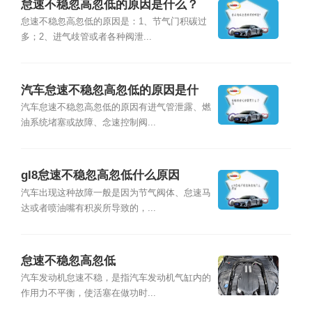
怠速不稳忽高忽低的原因是什么？
怠速不稳忽高忽低的原因是：1、节气门积碳过
多；2、进气歧管或者各种阀泄...
汽车怠速不稳忽高忽低的原因是什
么？
汽车怠速不稳忽高忽低的原因有进气管泄露、燃
油系统堵塞或故障、念速控制阀...
gl8怠速不稳忽高忽低什么原因
汽车出现这种故障一般是因为节气阀体、怠速马
达或者喷油嘴有积炭所导致的，...
怠速不稳忽高忽低
汽车发动机怠速不稳，是指汽车发动机气缸内的
作用力不平衡，使活塞在做功时...