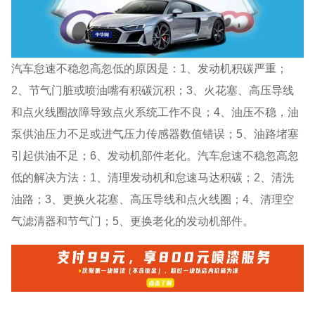
汽车怠速不稳忽高忽低的原因是：1、发动机积碳严重；
2、节气门脏或喷油嘴有积碳沉积；3、火花塞、高压导线
和点火线圈故障导致点火系统工作不良；4、油压不稳，油
泵供油压力不足或进气压力传感器数值错误；5、油路堵塞
引起供油不足；6、发动机部件老化。汽车怠速不稳忽高忽
低的解决方法：1、清理发动机和怠速马达积碳；2、清洗
油路；3、更换火花塞、高压导线和点火线圈；4、清理空
气滤清器和节气门；5、更换老化的发动机部件。