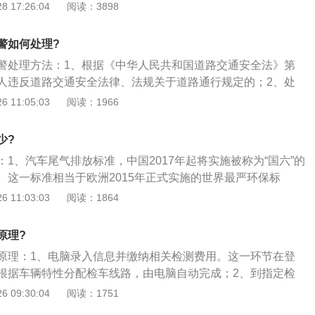
汽车每天排放的一氧化碳约3000公斤，碳氢化合物200-400公
 17:26:04
阅读：3898
-150公斤；3、美国洛杉矶市汽车等机动车污染源排放的污染
总量的90%。
警如何处理?
警处理方法：1、根据《中华人民共和国道路交通安全法》第
人违反道路交通安全法律、法规关于道路通行规定的；2、处
上200元以下罚款。本法另有规定的，依照规定处罚；3、如果车
 11:05:03
阅读：1966
合格，交警部门将当场暂扣车辆行驶证，车主必须在7日内进
检合格证明才能把行驶证换回，复检无需另外付费。
少?
1、汽车尾气排放标准，中国2017年起将实施被称为“国六”的
。这一标准相当于欧洲2015年正式实施的世界最严环保标
氧化物（NOX）和颗粒物（PM）等污染物质比目前的“国四”标准
 11:03:03
阅读：1864
国环境保护部等正在拟定新标准的详细内容，将在年内发布。
海等大城市开始实施，2018年以后逐步推广至全国。此前曾计
原理?
施新标准。计划2017年上半年将相当于欧洲上一代标准——“欧
原理：1、电脑录入信息并缴纳相关检测费用。这一环节在登
至农村地区等，与大城市率先实行的“国六”标准齐头并进，在全国
根据车辆特性分配检车线路，由电脑自动完成；2、到指定检
排对策的实施；3、除了排放标准之外，要求企业达到的燃效
导车辆进入电脑分配好的检测线，其间度人员无权更改检测线
 09:30:04
阅读：1751
年在现行20KM\/L的基础上提高4成。各车企必须使销售车型整体
认信息。该环节确认待检车辆进入正确的检测线，否则无法进
为此需要提高燃效更高的纯电动汽车（EV）和小型车的销售比