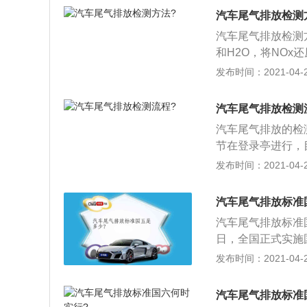
入下一个环节。实
率。
汽车尾气排放检测
正确才能检测成功
汽车尾气排放检测
和H2O，将NO
堵塞或中毒、失效
发布时间：2021-04-26
效、破损就需要更
标，火花塞工况差
汽车尾气排放检测
清理干净或清洗剂
汽车尾气排放的检
花塞烧蚀故障或者
节在登录亭进行，
氧，前氧负责检测
指定检测线。调度
发布时间：2021-04-26
法正确调节混合气
检测线路；3、中
断三元催化是否正
无法进入下一个环
建议和三元催化器
汽车尾气排放标准
进行，操作正确才
汽车尾气排放标准国
到大厅办手续，拿
日，全国正式实施
格会要求维修治理
量做出了新的标准
发布时间：2021-04-26
日本标准体系。欧
汽车尾气排放体系
汽车尾气排放标准
大体上采用欧洲标