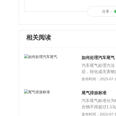
分享：
相关阅读
如何处理汽车尾气
汽车尾气处理方法
后，转化成无害物
转化CO2和H2
发布时间：2023-07-17
镍、一氧化铜等金
混合气燃烧不充分
尾气排放标准
附着在三元催化器
汽车尾气标准分为6
气超标。这时候，
合物不得超过1.13
用清水过滤几遍即
求为50000km
发布时间：2023-07-17
气中的微粒杂质。