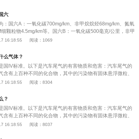
，柴油车一氧化碳不超过1.0g/km，碳氢化合物不超过0.7g/km，颗
致不能有效地滤除空气中的悬浮颗粒物，发动机会加速磨损和
/km。3、国三排放标准：碳氢化合物不超过0.2g/km，一氧化碳
车尾气超标的情况发生。所以，当空气滤清器污染到一定程度
国六
，碳氢化合物不超过0.15g/km。4、国四排放标准：碳氢化合物不
要进行一次清理的；5、深度清洗发动机：如果清洗完三元催
：国六A：一氧化碳700mg/km、非甲烷烷烃68mg/km、氮氧
氧化碳不超过1.0g/km，碳氢化合物不超过0.08g/km。5、国五
之后，汽车尾气排放仍然不达标的话，可能就需要深度清洗一
PM细颗粒物4.5mg/km等。国六B：一氧化碳500毫克/公里，非甲
排放数值为0.1g/km，一氧化碳排放数值为1.00g/km，碳
可以有效地减少汽车尾气的排放量，而且还可以对汽车进行保
里，氮氧化物35毫克/公里，PM细颗粒物3毫克/公里等。简单来
 16:18:55
阅读：1069
.060g/km，pm排放数值为0.0045g/km。6、国六排放标
是有很大帮助的。大量的汽车尾气并不是无害的，汽油在燃烧
是现行国五排放标准的升级版，对汽车尾气排放要求更加严格
六a和国六b，国六a的排放标准是一氧化碳排放不超过0.7m
化物等污染物，造成的直接的后果是全球气候变暖，碳氢化合
项排放标准相比，国家六项排放标准在多方面得到了显著优
排放不超过0.068g/km，氮氧化物排放不超过0.06g/km，pm细
什么气体？
的光化学烟雾，伤害人体，并会产生致癌物质，产生的白色烟
面、客观地判断车辆的排放水平，更容易实施和监督。由于国
0045g/km，国六b的排放标准是一氧化碳排放不超过0.5g/k
橡胶制品和建筑物均有损坏。
是国IV标准。以下是汽车尾气的有害物质和危害：汽车尾气的
度较大，为了给汽车行业提供车型和动力系统变更升级以及生
超过0.035g/km，氮氧化物排放不超过0.035g/km，pm细颗
气含有上百种不同的化合物，其中的污染物有固体悬浮微粒、
国家标准设置了国六排放标准A和国六排放标准B两个排放限值
003g/km。尾气排放标准是指为减少有害气体产生，促使汽车
碳、碳氢化合物、氮氧化合物、铅及硫氧化合物等。汽车尾气
 16:18:55
阅读：8304
对宽松的国六A期将于2020年7月1日全面实施，而国六B期
，对汽车排放的一氧化碳、碳氢化合物、氮氧化物、微粒等有
接危害人体健康的同时，还会对人类生活的环境产生深远影
”，将于2023年7月1日全面实施。
求。
化硫具有强烈的刺激气味，达到一定浓度时容易导致“酸雨”的
么？
水源酸化，影响农作物和森林的生长。
是国IV标准。以下是汽车尾气的有害物质和危害：汽车尾气的
气含有上百种不同的化合物，其中的污染物有固体悬浮微粒、
碳、碳氢化合物、氮氧化合物、铅及硫氧化合物等。汽车尾气
 16:18:55
阅读：8037
接危害人体健康的同时，还会对人类生活的环境产生深远影
化硫具有强烈的刺激气味，达到一定浓度时容易导致“酸雨”的