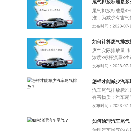
尾气排放标准是多
发生，造成土壤和
尾气排放标准是4
准，为减少有害气
碳、碳氢化合物、
发布时间：2023-07-17
相关标准，中国大
另一重大因素，汽
如何计算废气排放
他一些固体颗粒，
废气实际排放量=排
气味。汽修专家提
浓度x标杆流量x生
尾气很可能表明车
绍：1、汽车排放
发布时间：2023-07-17
碳）、HC+NO
我国新车常用的欧
怎样才能减少汽车
气危害：在车辆不
汽车尾气排放标准
着汽车数量的急剧
有害物质：汽车尾
是害人不浅，严重
一氧化碳、二氧化
发布时间：2023-07-17
的危害：尾气在直
响。尾气中的二氧
如何治理汽车尾气
发生，造成土壤和
治理汽车尾气的方