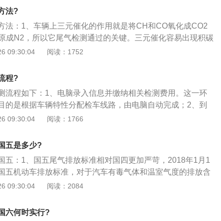
施尾气检测。该环节由检测人员按照电脑屏幕提示进行，操作
方法?
。检测结果由系统上传至服务器。
方法：1、车辆上三元催化的作用就是将CH和CO氧化成CO2
x还原成N2，所以它尾气检测通过的关键。三元催化容易出现积碳
，积碳堵塞是可逆的，可以通过清洗来恢复活性，而中毒失
 09:30:04
阅读：1752
换；2、火花塞、高压包等点火系故障也会造成汽车排放超
会造成排放污染加剧。而火花塞也容易积碳，也可以通过砂纸
流程?
的清洗来恢复活性，点火间隙也可以调整好。但如果检查到火
测流程如下：1、电脑录入信息并缴纳相关检测费用。这一环
到了使用寿命，那就直接更换；3、氧传感器又分为前氧和后
目的是根据车辆特性分配检车线路，由电脑自动完成；2、到
燃烧后的气体，一旦出现积碳或工作不正常，就会造成ECU无
人员引导车辆进入电脑分配好的检测线，其间度人员无权更改
 09:30:04
阅读：1766
；而后氧负责检测三元催化的净化效果，一到损坏，就不能判
控室确认信息。该环节确认待检车辆进入正确的检测线，否则
常。所以说氧传感器在尾气排放检测中的作用也是很重要的，
节；4、实施尾气检测。该环节由检测人员按照电脑屏幕提示
一并检查、清洗。
国五是多少?
能检测成功。检测结果由系统上传至服务器；5、检测完毕，
五：1、国五尾气排放标准相对国四更加严苛，2018年1月1
着相关资料进入审核、行驶证盖章、发放标志这个窗口，不合
国五机动车排放标准，对于汽车有毒气体和温室气度的排放含
并复检。
规范；2、目前，世界汽车排放标准并立，分为欧洲、美国、
 09:30:04
阅读：2084
洲标准测试要求相对而言比较宽泛，是发展中国家大都沿用的
。并且，由于我国的轿车车型大多从欧洲引进生产技术，中国
国六何时实行?
准体系；3、国五汽车尾气排放标准，相当于欧盟的欧五标