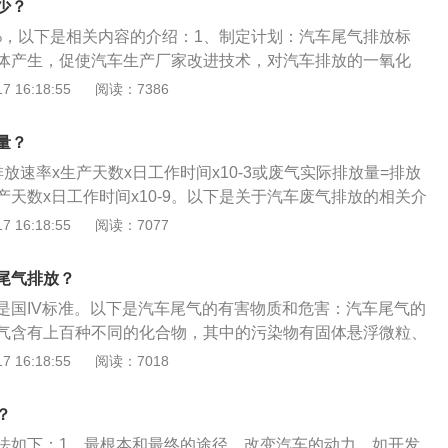
少？
水源酸化，影响农作物和森林的生长。
%，以下是相关内容的介绍：1、制定计划：汽车尾气排放标
体产生，促使汽车生产厂家改进技术，对汽车排放的一氧化
氮氧化物、微粒等有害物做出的质量要求。欧洲和美国都制定
 16:18:55
阅读：7386
陆主要借鉴欧洲标准。2、空气污染：汽车尾气是空气污染的
车尾气中含有一氧化碳、氧化氮以及对人体产生不良影响的其
量？
尤其是含铅汽油，对人体的危害更大。不同的车也有着不同的
放速率x生产天数x日工作时间x10-3或废气实际排放量=排放
示，正常尾气应是无色、无怪味，而不同颜色不同味道的汽车
产天数x日工作时间x10-9。以下是关于汽车废气排放的相关介
辆本身正面临一些故障。
标准含义：汽车排放标准是指从汽车废气中排出的CO（一氧化
 16:18:55
阅读：7077
x（碳氢化合物和氮氧化物）、PM（微粒，碳烟）等有害气，在
Ⅰ和欧Ⅱ标准等术语，是指当年EEC颁发的排放指令。2、汽车尾
尾气排放？
多的情况下，大气的自净能力尚能化解汽车排出的毒素。但随
是国IV标准。以下是汽车尾气的有害物质和危害：汽车尾气的
增加，交通拥堵成为家常便饭，过多的车辆带来的汽车尾气更
气含有上百种不同的化合物，其中的污染物有固体悬浮微粒、
会影响人类健康。
碳、碳氢化合物、氮氧化合物、铅及硫氧化合物等。汽车尾气
 16:18:55
阅读：7018
接危害人体健康的同时，还会对人类生活的环境产生深远影
化硫具有强烈的刺激气味，达到一定浓度时容易导致“酸雨”的
？
水源酸化，影响农作物和森林的生长。
法如下：1、最根本和最终的途径，改变汽车的动力。如开发