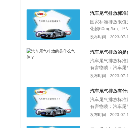
不超过0.5g/km
多杂质的缘故，导
粒物不超过0.08g
积碳，从而导致汽
汽车尾气排放标准
不超过2.3g/km
的时候，肯定是需
国家标准排放限值为
超过0.1g/km，一
化剂和空气滤清器
化物60mg/km、
排放标准：碳氢化合物
下发动机了。不仅
烷烷烃35毫克/公
发布时间：2023-07-17
氢化合物排放数值为0
养，对汽车的工况
说，国六排放标准
准：国六标准分为国
过程中会释放氮氧
和科学。与国家五
g/km，非甲烷烷烃
汽车尾气排放的是
物会形成毒性很强
化。新规可以更全
颗粒物排放不超过0.
雾对家畜、水果及
汽车尾气排放标准
六排放标准升级幅
m，非甲烷烷烃排放不
有害物质：汽车尾
产准备的缓冲期，
粒物排放不超过0.
一氧化碳、二氧化
发布时间：2023-07-17
方案，其中，限值相
生产厂家改进技术
的危害：尾气在直
作为国六的“完整体
害物做出的质量要
响。尾气中的二氧
汽车尾气排放有什
发生，造成土壤和
汽车尾气排放标准
有害物质：汽车尾
一氧化碳、二氧化
发布时间：2023-07-17
的危害：尾气在直
响。尾气中的二氧