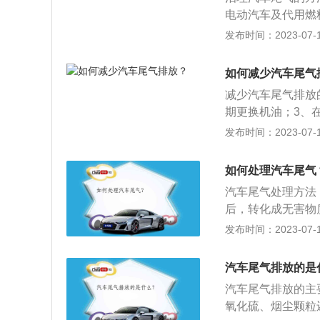
电动汽车及代用燃
2、改善汽车动力
发布时间：2023-07-17
采用新材料、提高
放”。3、采用净
如何减少汽车尾气
化以减少污染。汽
减少汽车尾气排放
手段。主要用贵金
期更换机油；3、
用铂、钯等作催化
或者加速的时候要
发布时间：2023-07-17
但很难广泛推广；
尽量减少使用私家
制备的催化剂；也
效；2、氧传感器
剂所用的稀土主要
如何处理汽车尾气
缸；5、水温传感
键成份。由于氧化
汽车尾气处理方法
氛中供氧，或在氧
后，转化成无害物
持催化剂较高的催
转化CO2和H2
发布时间：2023-07-17
镍、一氧化铜等金
汽油在燃烧过程中
汽车尾气排放的是
暖，碳氢化合物会
汽车尾气排放的主
产生的白色烟雾对
氧化硫、烟尘颗粒