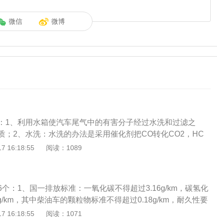
微信
微博
：1、利用水箱使汽车尾气中的有害分子经过水洗和过滤之
质；2、水洗：水洗的办法是采用催化剂把CO转化CO2，HC
O等，一般使用的催化剂有氧化锰、一氧化铜，氧化铬、一氧化
 16:18:55
阅读：1089
属氧化物和白金属等贵金属；3、清洗三元催化器：当发动机
时，就会产生有大量积碳，而这些积碳会随着排气管的排放，
内部，久而久之很容易就会出现堵塞的情况，从而导致汽车尾
个：1、国一排放标准：一氧化碳不得超过3.16g/km，碳氢化
就需要用草酸溶液对三元催化进行浸泡清洗，待清洗干净之后
g/km，其中柴油车的颗粒物标准不得超过0.18g/km，耐久性要
可；4、清理空气滤清器：空气滤清器的主要作用就是滤除空
。2、国二排放标准：汽油车一氧化碳不超过2.2g/km，碳氢化合物
 16:18:55
阅读：1071
那如果长期不清理或者不更换的话，空气滤清器就因为堆积许