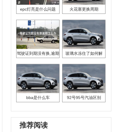
epc灯亮是什么问题
火花塞更换周期
驾驶证到期没有换,逾期
玻璃水冻住了如何解
怎么办??
决？
bba是什么车
92号95号汽油区别
推荐阅读