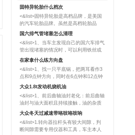
固特异轮胎什么档次
<&list>固特异轮胎是高档品牌，是美国
的汽车轮胎品牌。虽然是高档轮胎品
牌，但是中高低端的轮胎都有生产，这
国六排气管堵塞怎么清理
也是为了更好的开拓市场。
<&list>1、当车主发现自己的国六车排气
管出现堵塞的情况时，可以利用铁丝或
者是细棍，直接将杂物给取出来，如果
在家拿什么练方向盘
堵塞情况比较严重，也可以采取应急措
<&list>1、找一只平底锅，把两耳看作3
施。 <&list>2、直接利用木棍将所有的
点和9点钟方向，同时在6点钟和12点钟
杂物推到排气管里面的位置处，然后将
方向做一个标记。 <&list>2、双手握住
三元催化器拆解开，就可以将堵塞的东
大众1.8t发动机烧机油
平底锅两耳，然后往左打半圈、一圈、
西取出来。但如果是因为积碳过多引起
<&list>1、前后曲轴油封老化：前后曲轴
一圈半的练习，往右同样也要打相同的
的堵塞，就需要将三元催化器泡在草酸
油封与油大面积且持续接触，油的杂质
圈数。 <&list>3、最后强调要反复练
中进行清洗。 <&list>3、也可以利用清
和发动机内持续温度变化使其密封效果
习，这样就可以形成肌肉记忆，在真实
大众冬天过减速带咯吱咯吱响
洗剂对堵塞的情况得到解决，将清洗剂
逐渐减弱，导致渗油或漏油。<&list>2、
驾驶车辆时，不需要记忆也能打好方
放在燃油箱中，与燃油混合后，车辆启
<&list>1.转向器拉杆头有较大间隙，判
活塞间隙过大：积碳会使活塞环与缸体
向。
动时，就可以和汽油一起进入到燃烧
断间隙需要专用仪器和工具，车主本人
的间隙扩大，导致机油流入燃烧室中，