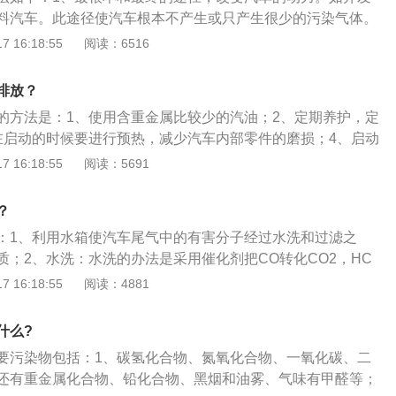
料汽车。此途径使汽车根本不产生或只产生很少的污染气体。
装置和燃油质量。采用设计优良的发动机、改善燃烧室结构、
 16:18:55
阅读：6516
燃油质量等都能使汽车排气污染减少，但是不能达到“零排
化技术。采用一些先进的机外净化技术对汽车产生的废气进行净
排放？
车尾气净化催化剂是控制汽车排放，减少汽车污染的最有效的
的方法是：1、使用含重金属比较少的汽油；2、定期养护，定
属作催化剂和稀土汽车尾气净化催化剂。贵金属催化剂主要选
在启动的时候要进行预热，减少汽车内部零件的磨损；4、启动
剂，具有活性高、寿命长、净化效果好等优点而很具实用性，
循序渐进逐渐的加速；5、购买小排放量的节能环保汽车；6、
 16:18:55
阅读：5691
稀土汽车尾气净化催化剂是采用稀土、碱土金属和一些碱金属
车。汽车尾气排放故障灯亮的原因是：1、三元催化器的失
有用稀土加少量贵金属制备的催化剂。稀土汽车尾气净化催化
故障；3、汽油品质太差；4、发动机温度过高；5、发动机缺
是以氧化铈、氧化镨和氧化镧的混合物为主，其中氧化铈是关
？
器故障；6、蓄电池亏电或破损；7、发动机积碳。
铈的氧化还原特性，有效地控制排放尾气的组分，能在还原气
：1、利用水箱使汽车尾气中的有害分子经过水洗和过滤之
化气氛中耗氧。二氧化铈还在贵金属气氛中起稳定作用，以保
质；2、水洗：水洗的办法是采用催化剂把CO转化CO2，HC
化活性。
O等，一般使用的催化剂有氧化锰、一氧化铜，氧化铬、一氧化
 16:18:55
阅读：4881
属氧化物和白金属等贵金属。大量的汽车尾气并不是无害的，
会释放氮氧化物等污染物，造成的直接的后果是全球气候变
什么?
形成毒性很强的光化学烟雾，伤害人体，并会产生致癌物质，
要污染物包括：1、碳氢化合物、氮氧化合物、一氧化碳、二
家畜、水果及橡胶制品和建筑物均有损坏。
还有重金属化合物、铅化合物、黑烟和油雾、气味有甲醛等；