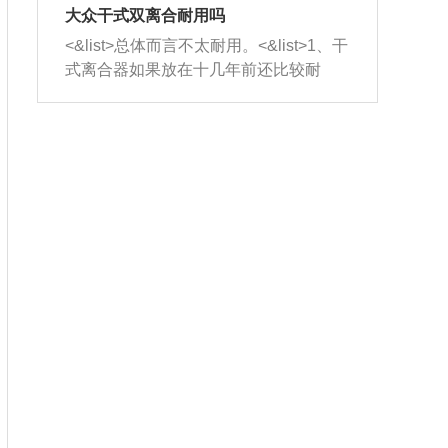
室，最后形成废气排出，就可以让三元
无法制作，需要将车辆送到修理厂或4s
造成烧机油。<&list>3、机油粘度。使用
大众干式双离合耐用吗
催化器得到清洗，排气管堵塞的情况就
店；<&list>2.车辆半轴套管防尘罩破
机油粘度过小的话，同样会有烧机油现
<&list>总体而言不太耐用。<&list>1、干
能够得到解决。
裂，破裂后会出现漏油现象，使半轴磨
象，机油粘度过小具有很好的流动性，
式离合器如果放在十几年前还比较耐
损严重，磨损的半轴容易损坏，产生异
容易窜入到气缸内，参与燃烧。<&list>
用，但是由于现在的汽车发动机动力输
响；<&list>3.稳定器的转向胶套和球头
4、机油量。机油量过多，机油压力过
出越来越高，使得干式离合器散热不足
老化，一般是使用时间过长造成的。解
大，会将部分机油压入气缸内，也会出
的缺陷也逐渐暴露出来。<&list>2、由于
决方法是更换新的质量好的转向橡胶套
现烧机油。<&list>5、机油滤清器堵塞：
干式双离合的工作环境暴露在空气中，
和球头。
会导致进气不畅，使进气压力下降，形
而离合器的散热也是通离合器罩上面的
成负压，使机油在负压的情况下吸入燃
几个小孔来进行散热。但是在行驶过程
烧室引起烧机油。<&list>6、正时齿轮或
中变速箱需要换挡，就不得不使得离合
链条磨损：正时齿轮或链条的磨损会引
器频繁工作。<&list>3、长时间的低速行
起气阀和曲轴的正时不同步。由于轮齿
驶以及过于频繁的启停，导致离合器的
或链条磨损产生的过量侧隙，使得发动
温度不断升高，而低速行驶时空气流动
机的调节无法实现：前一圈的正时和下
效率不高，无法将离合器中的热量有效
一圈可能就不一样。当气阀和活塞的运
的带走，导致离合器内部的温度不断升
动不同步时，会造成过大的机油消耗。
高，加速离合器的磨损。
解决方法：更换正时齿轮或链条。<&list
>7、内垫圈、进风口破裂：新的发动机
设计中，经常采用各种由金属和其他材