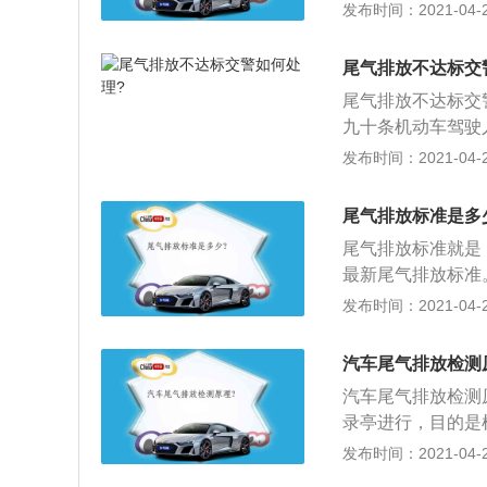
2、据统计，每千辆
发布时间：2021-04-28
斤，氮氧化合物50
物已占大气污染物
尾气排放不达标交
尾气排放不达标交
九十条机动车驾驶
警告或者20元以
发布时间：2021-04-26
辆尾气抽检发现不
行维修整改，凭复
尾气排放标准是多
尾气排放标准就是：
最新尾气排放标准
准“欧6”。将使氮
发布时间：2021-04-26
大幅减少；2、中
将率先从北京和上
汽车尾气排放检测
划2020年前后实
汽车尾气排放检测
5”的“国五”扩大
录亭进行，目的是
范围内推进尾气减
测线。调度人员引
发布时间：2021-04-26
目标也将于2020
路；3、中控室确
的平均燃效达标，