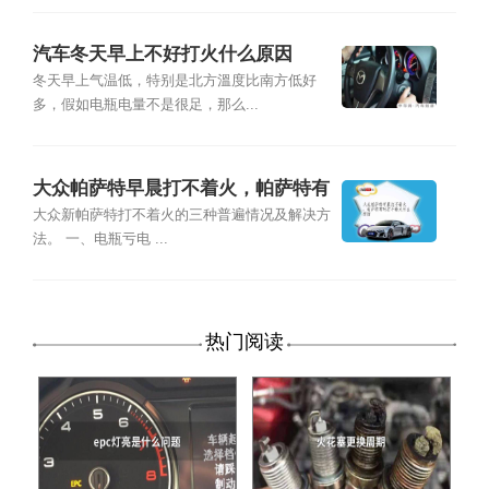
汽车冬天早上不好打火什么原因
冬天早上气温低，特别是北方溫度比南方低好
多，假如电瓶电量不是很足，那么...
大众帕萨特早晨打不着火，帕萨特有
时打不着火什么原因
大众新帕萨特打不着火的三种普遍情况及解决方
法。 一、电瓶亏电 ...
热门阅读