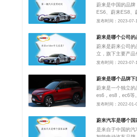
蔚来是中国的品牌
强劲。
ES6、蔚来ES8
汽车公司推出的高
发布时间：2023-07-17
性能版以及首发创始
载纯电动435马力
蔚来是哪个公司的
s，总功率分别是32
蔚来是蔚来公司的
立，旗下主要产品包
等。蔚来致力于通
发布时间：2023-07-17
悦的生活方式。以蔚
电机和240千瓦感
蔚来是哪个品牌下
顾长续航和高性能
蔚来是一个独立的
es6，es8，ec
米，1965毫米，
发布时间：2022-01-09
前桥和后桥都是有
型的电动机总功率为
蔚来汽车是哪个国
为400kw，总扭
是来自于中国的汽
度更高，重量也是
智能电动汽车品牌