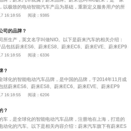
，以极致的电动智能汽车产品为基础，重新定义服务用户的所
供超越期待的全程愉悦体验。以蔚来ES6为例，蔚来ES6定位
 16:18:55
阅读：9385
V，采用五座布局，延续了蔚来产品家族的设计语言，外观时尚
有科技感。蔚来ES6的前脸取消了大面积镀铬，采用了单侧2灯
公司的品牌？
，视觉效果很棒。
司所生产，英文名字叫做NIO。以下是蔚来汽车的相关介绍：
品包括蔚来ES6、蔚来ES8、蔚来EC6、蔚来EVE、蔚来EP9
9性能最为强劲，作为一款动力超跑，其最大输入马达可以达到1
 16:18:55
阅读：6336
6性能版搭载前160千瓦永磁电机和240千瓦感应电机，百公里加
载100千瓦时液冷恒温电池包的EC6性能版NEDC续航达到615
牌？
全球化的智能电动汽车品牌，是中国的品牌，于2014年11月成
括蔚来ES6、蔚来ES8、蔚来EC6、蔚来EVE、蔚来EP9
过提供高性能的智能电动汽车与极致用户体验，为用户创造愉
 16:18:55
阅读：6206
介绍如下：1、2014年11月，蔚来由李斌、刘强东、李想、
顺为资本等深刻理解用户的顶尖互联网企业与企业家联合发起
的？
、百度资本、红杉、厚朴、联想集团、华平、TPG、GIC、I
的车，是全球化的智能电动汽车品牌，注册地在上海，打造的
十家知名机构投资。2、2018年9月12日，蔚来汽车在美国纽
电动化的汽车。以下是相关内容介绍：蔚来汽车旗下有蔚来ES
总部设在上海国际汽车城的汽车·创新港。2020年2月25日，