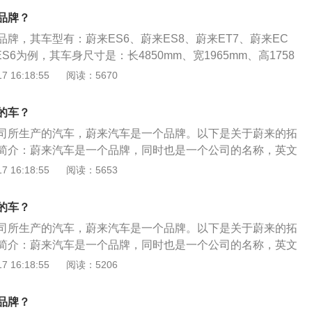
。全新Logo由象征着开放、未来的天空，以及象征着行动、前
（安徽）有限公司。
品牌？
释了蔚来NIO的品牌理念。3.蔚来注重核心科技独立正向研
牌，其车型有：蔚来ES6、蔚来ES8、蔚来ET7、蔚来EC
汽车的六大核心技术，包括“三电”系统的电机、电控、电池
ES6为例，其车身尺寸是：长4850mm、宽1965mm、高1758
的智能网关、智能座舱、自动辅助驾驶系统，蔚来通过独立正向
mm，前轮距为1688mm，后轮距为1672mm，行李箱容积为58
 16:18:55
阅读：5670
主知识产权。
质量为2200kg。2020款蔚来es6搭载了电动车单速变速箱，最大
最大扭矩是610nm，其前悬架使用了双叉臂式独立悬架，后悬架
的车？
立悬架。
司所生产的汽车，蔚来汽车是一个品牌。以下是关于蔚来的拓
简介：蔚来汽车是一个品牌，同时也是一个公司的名称，英文
主要生产智能电动汽车，是一个全球化的品牌，公司已经在美国
 16:18:55
阅读：5653
旗下的车型：目前蔚来汽车旗下有蔚来ES8、蔚来EVE、蔚来
蔚来EVE只是一款概念车，蔚来EP9性能最为强劲，作为一款
的车？
输入马大可以达到1360匹，这个动力比绝大多数知名跑车都要
司所生产的汽车，蔚来汽车是一个品牌。以下是关于蔚来的拓
简介：蔚来汽车是一个品牌，同时也是一个公司的名称，英文
主要生产智能电动汽车，是一个全球化的品牌，公司已经在美国
 16:18:55
阅读：5206
旗下的车型：目前蔚来汽车旗下有蔚来ES8、蔚来EVE、蔚来
蔚来EVE只是一款概念车，蔚来EP9性能最为强劲，作为一款
品牌？
输入马大可以达到1360匹，这个动力比绝大多数知名跑车都要