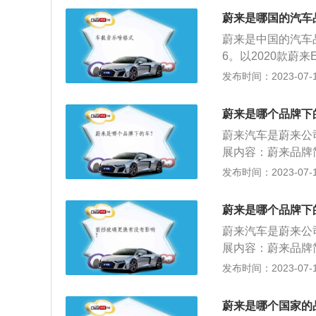
悦生活方式的愿景
江来先进制造技术
蔚来是哪国的汽车
进的道路组成，诠
蔚来是中国的汽车品
发。对于智能电动
6。以2020款蔚来
包，“三智”系统
mm，轴距为2900
发布时间：2023-07-17
研发，全部拥有自
4到1433l，整备
功率是320kw，
蔚来是哪个品牌下
使用了多连杆式独
蔚来汽车是蔚来公
展内容：蔚来品牌
名字叫做NIO，
发布时间：2023-07-17
纽交所上市。蔚来
EP9等车型，其中
蔚来是哪个品牌下
动力超跑，其最大
蔚来汽车是蔚来公
强劲。
展内容：蔚来品牌
名字叫做NIO，
发布时间：2023-07-17
纽交所上市。蔚来
EP9等车型，其中
蔚来是哪个国家的
动力超跑，其最大