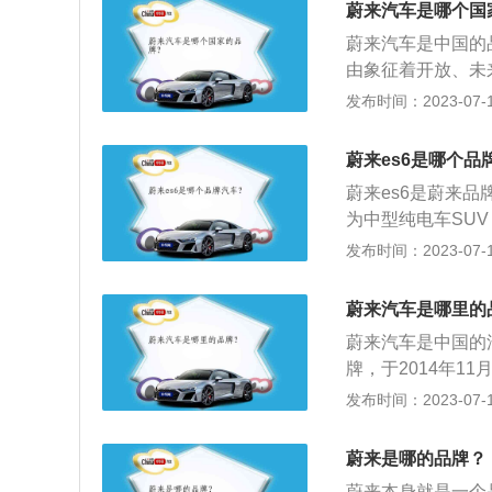
蔚来汽车是哪个国
蔚来汽车是中国的
由象征着开放、未
O的品牌理念。路
发布时间：2023-07-17
向研发。对于智能
池包，“三智”系
蔚来es6是哪个品
向研发，全部拥有
蔚来es6是蔚来品
ES8、蔚来ES6、
为中型纯电车SUV
4KWh的镍钴锰N
发布时间：2023-07-17
款车型，百公里加速
优点：蔚来汽车的
蔚来汽车是哪里的
貌以及装饰和其独
蔚来汽车是中国的
牌，于2014年1
来EP9、蔚来E
发布时间：2023-07-17
验。蔚来的含义：NI
美好明天和蔚蓝天
蔚来是哪的品牌？
蔚来本身就是一个