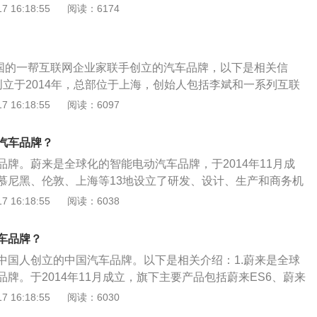
来EP9等车型。其中蔚来ES8是一款高性能纯电动SUV，“E”代
 16:18:55
阅读：6174
落户合肥，合肥市政府并对其进行了战略性投资。3、蔚来是
表“SUV”，“8”代表性能等级。蔚来ES8的车身尺寸为长5022m
牌，已在圣何塞、慕尼黑、伦敦、上海等13地设立了研发、设
高1756mm，轴距是3010mm。蔚来ES8由全铝合金车身和底盘
构，汇聚了数千名世界顶级的汽车、软件和用户体验的行业人
动式空气悬挂，搭载前后双电机，采用四轮驱动。
步建立了覆盖全国的用户服务体系。
中国的一帮互联网企业家联手创立的汽车品牌，以下是相关信
创立于2014年，总部位于上海，创始人包括李斌和一系列互联
担任董事长。蔚来是立足全球的初创品牌，已在圣何塞、慕尼
 16:18:55
阅读：6097
13地设立了研发、设计、生产和商务机构，汇聚了数千名世界
和用户体验的行业人才。2、除了首发的EP9电动车，蔚来还推
汽车品牌？
ES6。其中E表示纯电动、S表示SUV、6表示性能等级。作为S
品牌。蔚来是全球化的智能电动汽车品牌，于2014年11月成
中国市场，纯电动SUV的选择却非常少，所以蔚来又推出了一
慕尼黑、伦敦、上海等13地设立了研发、设计、生产和商务机
ES8。
括蔚来ES6、蔚来ES8、蔚来EC6、蔚来EVE、蔚来EP9
 16:18:55
阅读：6038
：2014.11蔚来诞生。2015.06蔚来德国公司正式成立。20
司正式成立。2015.09蔚来北美公司正式成立。2016.04蔚来与
车品牌？
作。2016.07江淮蔚来合作项目（新能源汽车）正式启动。2
中国人创立的中国汽车品牌。以下是相关介绍：1.蔚来是全球
得加州无人驾驶测试牌照。2016.12蔚来新能源产业发展基金落户
牌。于2014年11月成立，旗下主要产品包括蔚来ES6、蔚来
.18：蔚来能源项目落户武汉光谷。2017.05.31：蔚来与大陆集团
、蔚来EVE、蔚来EP9等。2.蔚来由众多顶尖互联网企业与企业
 16:18:55
阅读：6030
智能电动汽车领域合作。2017.12.16：蔚来es8正式上市。2
“NIO蔚来”表达了蔚来追求美好明天和蔚蓝天空、为用户创造愉
，蔚来与合肥市签署合作框架协议。2021年3月，蔚来与江淮成立