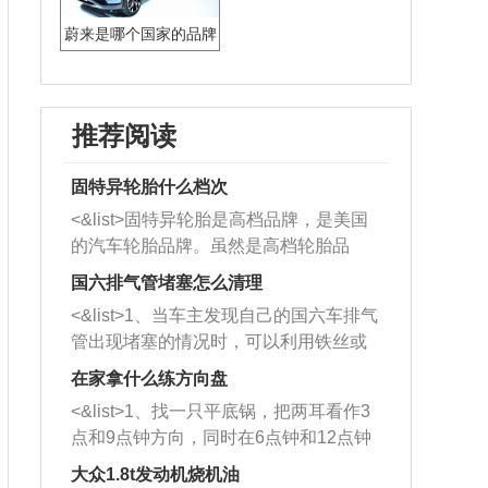
蔚来是哪个国家的品牌
推荐阅读
固特异轮胎什么档次
<&list>固特异轮胎是高档品牌，是美国
的汽车轮胎品牌。虽然是高档轮胎品
牌，但是中高低端的轮胎都有生产，这
国六排气管堵塞怎么清理
也是为了更好的开拓市场。
<&list>1、当车主发现自己的国六车排气
管出现堵塞的情况时，可以利用铁丝或
者是细棍，直接将杂物给取出来，如果
在家拿什么练方向盘
堵塞情况比较严重，也可以采取应急措
<&list>1、找一只平底锅，把两耳看作3
施。 <&list>2、直接利用木棍将所有的
点和9点钟方向，同时在6点钟和12点钟
杂物推到排气管里面的位置处，然后将
方向做一个标记。 <&list>2、双手握住
三元催化器拆解开，就可以将堵塞的东
大众1.8t发动机烧机油