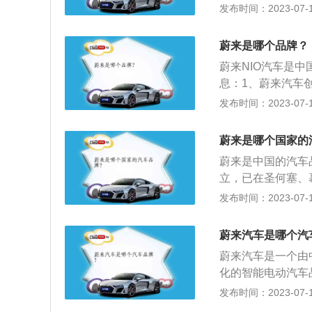
8、蔚来EVE、蔚
发布时间：2023-07-17
蔚来中国总部项目
表“电动”，“S”代
立足全球的初创品
m、宽1962mm、
计、生产和商务机
蔚来是哪个品牌？
打造，全系标配主
才，在中国市场初
蔚来NIO汽车是
息：1、蔚来汽车
网创业者，由李斌
发布时间：2023-07-17
黑、伦敦、上海等
顶级的汽车、软件
蔚来是哪个国家的
出了7座SUV蔚来
蔚来是中国的汽车
UV需求量最大的
立，已在圣何塞、
款纯电动SUV蔚来
构，旗下主要产品包
发布时间：2023-07-17
等。重要发展历程如下
15.08蔚来英国公
蔚来汽车是哪个汽
江淮达成百亿战略合
蔚来汽车是一个由
016.10蔚来获
化的智能电动汽车品
武汉。2017.05
ES8、蔚来EC6
发布时间：2023-07-17
签订战略协议，深化
家联合发起创立。
020年2月25日