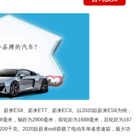
来ES8、蔚来ET7、蔚来EC6。以2020款蔚来ES6为例，
58毫米，轴距为2900毫米，前轮距为1688毫米，后轮距为167
200千克。2020款蔚来es6搭载了电动车单速变速箱，最大功