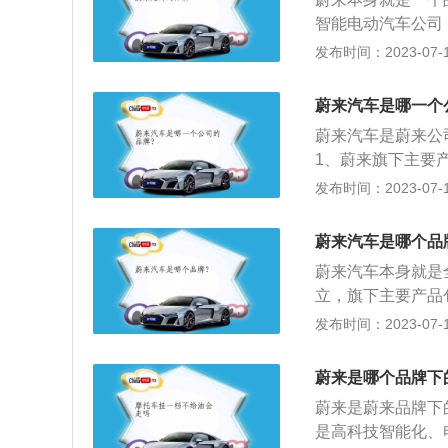
智能电动汽车公司
有过程，为用户提
发布时间：2023-07-17
为中型纯电车SU
运动，内饰精致而
蔚来汽车是哪一个
组，进气格栅更小
蔚来汽车是蔚来公
1、蔚来旗下主要产
等。其中蔚来EP
发布时间：2023-07-17
360匹。2、EC
速仅为4.7秒。搭
蔚来汽车是哪个品
公里。
蔚来汽车本身就是
立，旗下主要产品包
等。蔚来致力于通
发布时间：2023-07-17
悦的生活方式。更多
腾讯、高瓴资本、
蔚来是哪个品牌下
创立，并获得淡马锡
蔚来是蔚来品牌下
DG、愉悦资本等数
是高科技智能化、
交所成功上市。中国