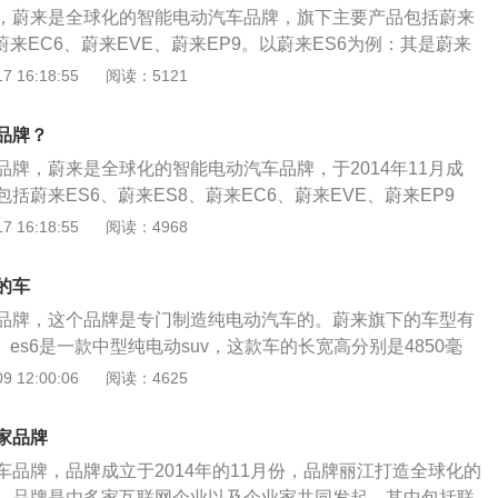
，蔚来是全球化的智能电动汽车品牌，旗下主要产品包括蔚来
、蔚来EC6、蔚来EVE、蔚来EP9。以蔚来ES6为例：其是蔚来
性能长续航智能电动SUV汽车，采用五座布局，共有基准版、
 16:18:55
阅读：5121
版三个版本共6款车型，百公里加速最快4.7秒。蔚来ES6搭
电动机和纯电动544马力电动机，最大马力分别是435ps、544p
品牌？
0kw、400kw，总扭矩分别是610nm、725nm。
品牌，蔚来是全球化的智能电动汽车品牌，于2014年11月成
括蔚来ES6、蔚来ES8、蔚来EC6、蔚来EVE、蔚来EP9
过提供高性能的智能电动汽车与极致用户体验，为用户创造愉
 16:18:55
阅读：4968
来ES8为例：是一款智能电动旗舰SUV，搭载160千瓦永磁
应电机智能四驱系统，提供544马力和725牛米的强劲动力，兼
的车
。
品牌，这个品牌是专门制造纯电动汽车的。蔚来旗下的车型有
6等。es6是一款中型纯电动suv，这款车的长宽高分别是4850毫
1758毫米，轴距为2900毫米。es6是一款双电机车型，这款车的
 12:00:06
阅读：4625
电动机的。es6有低功率版车型和高功率版车型，低功率版车
320kw，总扭矩为610牛米。高功率版车型的电动机总功率
家品牌
矩为725牛米。es6全系都使用了三元锂电池，这种电池的能量密
车品牌，品牌成立于2014年的11月份，品牌丽江打造全球化的
更轻的。三元锂电池的正极是使用三元材料制造的，有些三元
。品牌是由多家互联网企业以及企业家共同发起，其中包括联