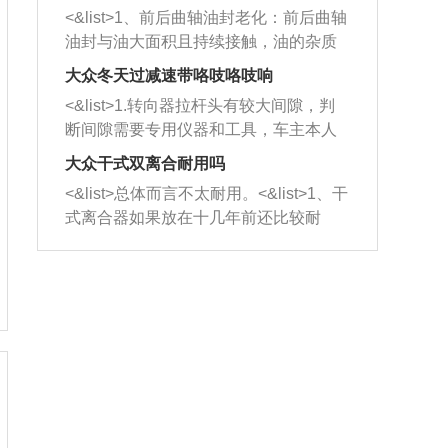
平底锅两耳，然后往左打半圈、一圈、
西取出来。但如果是因为积碳过多引起
<&list>1、前后曲轴油封老化：前后曲轴
一圈半的练习，往右同样也要打相同的
的堵塞，就需要将三元催化器泡在草酸
油封与油大面积且持续接触，油的杂质
圈数。 <&list>3、最后强调要反复练
中进行清洗。 <&list>3、也可以利用清
和发动机内持续温度变化使其密封效果
习，这样就可以形成肌肉记忆，在真实
大众冬天过减速带咯吱咯吱响
洗剂对堵塞的情况得到解决，将清洗剂
逐渐减弱，导致渗油或漏油。<&list>2、
驾驶车辆时，不需要记忆也能打好方
放在燃油箱中，与燃油混合后，车辆启
<&list>1.转向器拉杆头有较大间隙，判
活塞间隙过大：积碳会使活塞环与缸体
向。
动时，就可以和汽油一起进入到燃烧
断间隙需要专用仪器和工具，车主本人
的间隙扩大，导致机油流入燃烧室中，
室，最后形成废气排出，就可以让三元
无法制作，需要将车辆送到修理厂或4s
造成烧机油。<&list>3、机油粘度。使用
大众干式双离合耐用吗
催化器得到清洗，排气管堵塞的情况就
店；<&list>2.车辆半轴套管防尘罩破
机油粘度过小的话，同样会有烧机油现
<&list>总体而言不太耐用。<&list>1、干
能够得到解决。
裂，破裂后会出现漏油现象，使半轴磨
象，机油粘度过小具有很好的流动性，
式离合器如果放在十几年前还比较耐
损严重，磨损的半轴容易损坏，产生异
容易窜入到气缸内，参与燃烧。<&list>
用，但是由于现在的汽车发动机动力输
响；<&list>3.稳定器的转向胶套和球头
4、机油量。机油量过多，机油压力过
出越来越高，使得干式离合器散热不足
老化，一般是使用时间过长造成的。解
大，会将部分机油压入气缸内，也会出
的缺陷也逐渐暴露出来。<&list>2、由于
决方法是更换新的质量好的转向橡胶套
现烧机油。<&list>5、机油滤清器堵塞：
干式双离合的工作环境暴露在空气中，
和球头。
会导致进气不畅，使进气压力下降，形
而离合器的散热也是通离合器罩上面的
成负压，使机油在负压的情况下吸入燃
几个小孔来进行散热。但是在行驶过程
烧室引起烧机油。<&list>6、正时齿轮或
中变速箱需要换挡，就不得不使得离合
链条磨损：正时齿轮或链条的磨损会引
器频繁工作。<&list>3、长时间的低速行
起气阀和曲轴的正时不同步。由于轮齿
驶以及过于频繁的启停，导致离合器的