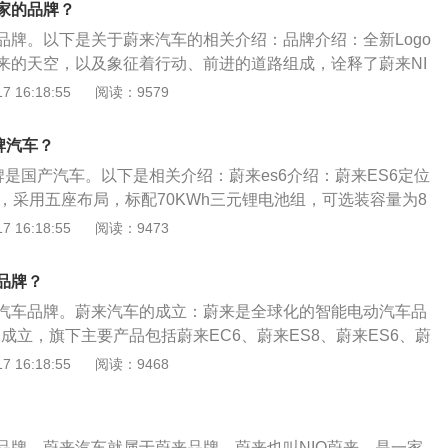
家的品牌？
品牌。以下是关于蔚来汽车的相关介绍：品牌介绍：全新Logo
来的天空，以及象征着行动、前进的道路组成，诠释了蔚来NI
组成，诠释了蔚来NIO的品牌理念。3.蔚来注重核心科技独立正
 16:18:55
阅读：9579
电动汽车的六大核心技术，包括“三电”系统的电机、电控、电
统的智能网关、智能座舱、自动辅助驾驶系统，蔚来通过独立正
牌汽车？
自主知识产权。旗下产品：旗下主要产品包括蔚来EC6、蔚来
牌是国产汽车。以下是相关介绍：蔚来es6介绍：蔚来ES6定位
蔚来EP9、蔚来EVE等。
，采用五座布局，标配70KWh三元锂电池组，可选装容量为8
CM811电芯，共有基准版、性能版以及首发创始版三个版本共6
 16:18:55
阅读：9473
最快4.7秒，NEDC综合工况续航最高510公里。蔚来汽车的
竞争优势在于能够以相较燃油车而言性能，续航，智能化，外
品牌？
有的服务水平。
汽车品牌。蔚来汽车的成立：蔚来是全球化的智能电动汽车品
1月成立，旗下主要产品包括蔚来EC6、蔚来ES8、蔚来ES6、蔚
VE等。蔚来致力于通过提供高性能的智能电动汽车与极致用户体
 16:18:55
阅读：9468
O取意A-New-Day（新的一天）。“NIO蔚来”表达了蔚来追求
空、为用户创造愉悦生活方式的愿景。
品牌，蔚来汽车就属于蔚来品牌。蔚来也叫NIO蔚来，是一家