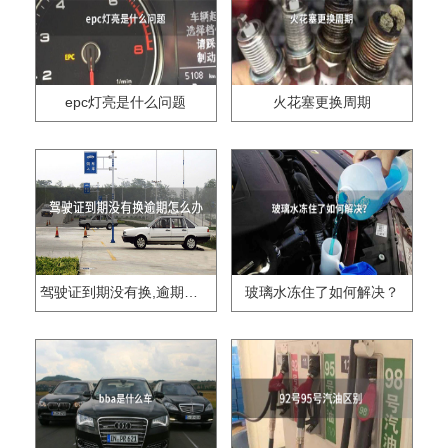
epc灯亮是什么问题
火花塞更换周期
驾驶证到期没有换,逾期怎么办??
玻璃水冻住了如何解决？