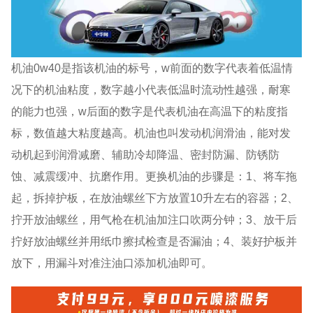
机油0w40是指该机油的标号，w前面的数字代表着低温情
况下的机油粘度，数字越小代表低温时流动性越强，耐寒
的能力也强，w后面的数字是代表机油在高温下的粘度指
标，数值越大粘度越高。机油也叫发动机润滑油，能对发
动机起到润滑减磨、辅助冷却降温、密封防漏、防锈防
蚀、减震缓冲、抗磨作用。更换机油的步骤是：1、将车拖
起，拆掉护板，在放油螺丝下方放置10升左右的容器；2、
拧开放油螺丝，用气枪在机油加注口吹两分钟；3、放干后
拧好放油螺丝并用纸巾擦拭检查是否漏油；4、装好护板并
放下，用漏斗对准注油口添加机油即可。