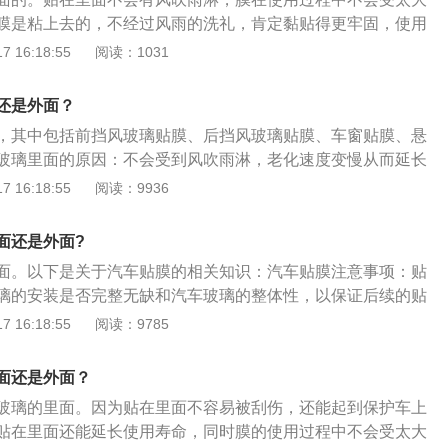
降低因为眩光因素造成的意外情况。
膜是粘上去的，不经过风雨的洗礼，肯定黏贴得更牢固，使用
影响。如果是贴在外面就可能被雨刷刮坏或者雨水浸泡导致窗
 16:18:55
阅读：1031
就是在车辆前后挡风玻璃、侧窗玻璃以及天窗上贴上一层薄膜
膜状物体也叫做太阳膜或者叫做隔热膜。它的作用主要是阻挡
还是外面？
热量以及防止玻璃飞溅导致的伤人、防眩光等情况发生，同时
，其中包括前挡风玻璃贴膜、后挡风玻璃贴膜、车窗贴膜、悬
透视性能，达到保护个人隐私的目的。此外，它也可以减少车
玻璃里面的原因：不会受到风吹雨淋，老化速度变慢从而延长
紫外线照射造成的损伤，通过物理反光，降低车内温度，减少
使用过程中不会受太大的外部干扰，避免挂坏碰坏。车膜的作
 16:18:55
阅读：9936
从而降低油耗，节省一部分开支。
车内温度；隔紫外线减轻汽车内饰老化；防止玻璃意外破碎对
；营造私密空间；降低空调消耗；增加美观；防眩光。贴膜的
面还是外面?
怕灰尘，一旦在贴膜过程中，膜和玻璃中间粘上沙粒或细微尘
面。以下是关于汽车贴膜的相关知识：汽车贴膜注意事项：贴
贴膜的质量和效果。所以一定要选择一家有封闭车间的汽车服
璃的安装是否完整无缺和汽车玻璃的整体性，以保证后续的贴
时，空气湿度较大，空气中悬浮物也明显减少，可避免膜和玻
行。贴膜前一定要对车内的必要部位进行遮盖，防止液体渗
 16:18:55
阅读：9785
美观，是贴膜的最好时机。全车贴完膜后要坐在车内观察颜色
处：作用主要是阻挡紫外线、阻隔部分热量以及防止玻璃飞溅
气泡、沙砾是否过多。并在各种角度向外看，会不会影响视
光情况发生，同时根据太阳膜的单向透视性能，达到保护个人
的方法：一般的汽车装饰店中都备有一个一面装有玻璃、内有
面还是外面？
汽车贴膜的好处是可以减少车内物品以及人员因紫外线照射造
然后在玻璃面上贴膜，做一个模拟阳光照射车厢的环境，优质
玻璃的里面。因为贴在里面不容易被刮伤，还能起到保护车上
理反光，降低车内温度，减少汽车空调的使用，从而降低油
阻挡热的辐射，在箱子的外面通过手的感觉即可判断。
贴在里面还能延长使用寿命，同时膜的使用过程中不会受太大