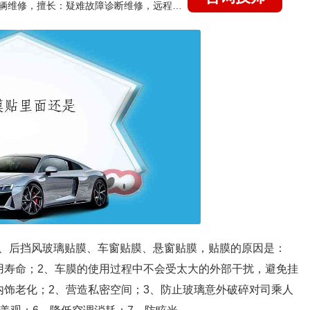
国家认证的汽车维修技师，15年德美日等各系车辆维修，擅长：疑难故障诊断维修，远程维修技术指导
、后挡风玻璃贴膜、车窗贴膜、悬窗贴膜，贴膜的原因是：
用寿命；2、车膜的使用过程中不会受太大的外部干扰，避免挂
内饰老化；2、营造私密空间；3、防止玻璃意外破碎对司乘人