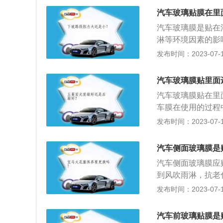
量。2、隔紫外线
汽车玻璃贴膜在里
断大部分紫外线。
汽车玻璃膜是贴在
膜的基层为聚酯膜
淋等环境因素的影
度能防止玻璃意外
用过程中受外部的
发布时间：2023-07-17
品种，贴膜后，通
面，雨刷会对膜产
全。5、降低空调
果。汽车玻璃贴膜
低车内温度，到达
汽车玻璃膜贴里面
量热量。2.隔紫
膜能个性化美观爱
汽车玻璃膜贴在里
隔断大部分紫外线
车膜在使用的过程
膜的基层为聚酯膜
落或者有起角之类
发布时间：2023-07-17
度能防止玻璃意外
中波、长波能穿透
种，贴膜后，通常
到汽车里面，减轻
全。5.降低空调
汽车侧面玻璃膜是
但发生意外情况时
车内温度，到达一
汽车侧面玻璃膜应
上，避免车上的乘
情况。
到风吹雨淋，抗老
看得很清楚外面，
程中不会受太大的
发布时间：2023-07-17
内的安全。
贴膜的优点如下：
（2）隔紫外线。
汽车前玻璃贴膜是
美观，防眩光。