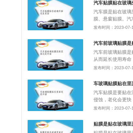
汽车贴膜贴在玻璃
汽车膜是贴在玻璃
膜、悬窗贴膜。汽
有鸟粪、雨水等落
发布时间：2023-07-17
里面，这些异物都
贴膜在外面环境的
汽车前玻璃贴膜是
命缩短。贴在玻璃
汽车前玻璃贴膜是
汽车玻璃贴膜的好
从而延长使用寿命
量；2、隔紫外线
坏。汽车前风玻璃
发布时间：2023-07-17
断大部分紫外线。
汽车内饰老化；3
膜的基层为聚酯膜
汽车贴膜后的注意
度能防止玻璃意外
车玻璃贴膜贴在里
及开启除雾电热丝
品种，贴膜后，通
汽车贴膜是要贴在
甲、尖锐物将膜边
全；5、降低空调
侵蚀，老化会更快
在车膜上。
低车内温度，到达
要是阻挡紫外线、
发布时间：2023-07-17
膜能个性化美观爱
同时根据太阳膜的
耗：贴上隔热膜空
贴膜是贴在玻璃里
定程度的节省油耗
贴膜是贴在玻璃里