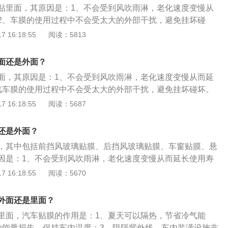
贴里面，其原因是：1、不会受到风吹雨淋，老化速度变慢从
2、车膜的使用过程中不会受太大的外部干扰，避免挂坏碰
贴膜的作用是：1、隔热防晒降低车内温度；2、隔紫外线减轻
 16:18:55
阅读：5813
、防止玻璃意外破碎对司乘人员造成伤害；4、营造私密空间。
事项是：1、3天内避免升降车窗；2、一周内不能清洗隔热膜
面还是外面？
；3、不可用指甲、尖锐物将膜边缘拨开，以免污物进入；4、
面，其原因是：1、不会受到风吹雨淋，老化速度变慢从而延
吸盘式物品吸附在车膜上。
汽车膜的使用过程中不会受太大的外部干扰，避免挂坏碰坏。
括：前挡风玻璃贴膜、后挡风玻璃贴膜、车窗贴膜、悬窗贴
 16:18:55
阅读：5687
是：1、隔热防晒降低车内温度；2、隔紫外线减轻汽车内饰老
意外破碎对司乘人员造成伤害；4、营造私密空间；5、降低空
还是外面？
美观；7、防眩光。
，其中包括前挡风玻璃贴膜、后挡风玻璃贴膜、车窗贴膜、悬
因是：1、不会受到风吹雨淋，老化速度变慢从而延长使用寿
用过程中不会受太大的外部干扰，避免挂坏碰坏。玻璃膜的作
 16:18:55
阅读：5670
线减轻汽车内饰老化；2、营造私密空间；3、防止玻璃意外破
伤害；4、隔热防晒降低车内温度；5、增加美观；6、降低空
外面还是里面？
光。
里面，汽车贴膜的作用是：1、夏天可以隔热，节省冷气能
少能量损失，保持车内温度；3、阻隔紫外线，车内装潢设施非