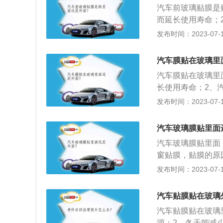
汽车前玻璃贴膜是
而延长使用寿命；
坏。汽车前风玻璃
发布时间：2023-07-17
汽车内饰老化；3
汽车贴膜后的注意
汽车膜贴在玻璃里
及开启除雾电热丝
汽车膜贴在玻璃里
1到2周内不要将
长使用寿命；2、
汽车膜贴的部位包
发布时间：2023-07-17
膜。汽车膜的作用
化；3、防止玻璃
汽车玻璃膜贴里面
调消耗；6、增加
汽车玻璃膜贴里面
窗贴膜，贴膜的原
命；2、车膜的使
发布时间：2023-07-17
用是：1、隔紫外
碎对司乘人员造成
汽车贴膜贴在玻璃
调消耗；7、防眩
汽车贴膜贴在玻璃
源；2、冬天能减