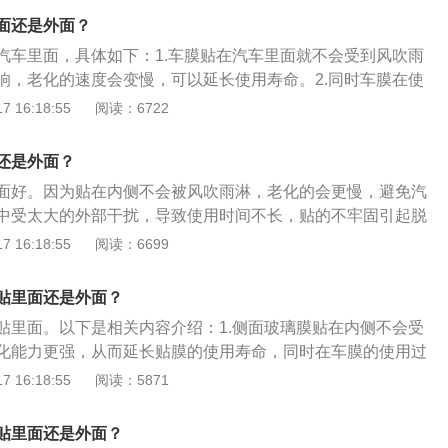
：紫外线中的中波、长波能穿透很厚的玻璃，贴上隔热膜能隔
面还是外面？
防止皮肤受伤害，也能减轻汽车内饰老化。3、安全与防爆：
汽车里面，具体如下：1.车膜贴在汽车里面就不会受到风吹雨
，有非常耐撕拉防击穿的功能，加上膜的胶层，贴膜后玻璃强
响，老化的速度会变慢，可以延长使用寿命。2.同时车膜在使
破碎对司乘人员造成的伤害。4、营造私密空间：选择合适的
干扰将降低，不会被刮坏，贴也会更牢固。3.如果贴在玻璃外
 16:18:55
阅读：6722
常在车外看不清车内，而在车内可以看清车外，保留隐私和安
生刮擦，雨水或是风沙会不停侵袭车膜，影响车膜的使用效
省耗：贴上隔热膜空调制冷能力损失可以得到弥补，能瞬间降
的好处如下：1.隔热防晒，贴膜能很好的阻隔红外线产生的大
一定程度的节省油耗。6、增加美观：根据个人喜好，通过贴
还是外面？
外线，紫外线中的中波、长波能穿透很厚的玻璃，贴上隔热膜能
车。7、防眩光：降低因为眩光因素造成的意外情况。
面好。因为贴在内侧不会被风吹雨淋，老化的会更慢，避免汽
。防止皮肤受伤害，也能减轻汽车内饰老化。3.安全与防爆，
中受太大的外部干扰，导致使用时间不长，贴的不牢固引起脱
，有非常耐撕拉防击穿的功能，加上膜的胶层，贴膜后玻璃强
的状况发生。以下关于汽车玻璃贴膜的好处：1、紫外线中的
 16:18:55
阅读：6699
破碎对司乘人员造成的伤害。4.营造私密空间，选择合适的品
很厚的玻璃，贴有玻璃膜的汽车可以隔开大部分的紫外线照射
在车外看不清车内，而在车内可以看清车外，保留隐私和安
汽车内饰老化寿命增加。2、玻璃防爆作用：贴在玻璃内侧，
油耗，贴上隔热膜空调制冷能力损失可以得到弥补，能瞬间减低
贴里面还是外面？
玻璃爆裂时车内的玻璃膜可以粘住玻璃碎，防止玻璃溅到人身
定程度的节省油耗。6.防眩光，降低因为眩光因素造成的意外
贴里面。以下是相关内容介绍：1.侧面玻璃膜贴在内侧不会受
车人员受到伤害。3、营造私密空间：有些种类的贴膜在车内
化能力更强，从而延长贴膜的使用寿命，同时在车膜的使用过
车外面看不到里面或者看得很模糊，可以保留车主的隐私和车
外部干扰，不会容易被刮坏碰坏，也可避免边膜起角。2.汽车
 16:18:55
阅读：5871
（1）隔热防晒：贴膜能很好的阻隔红外线产生的大量热量。
（3）安全与防爆，营造私密空间。（4）降低空调省耗，增加
贴里面还是外面？