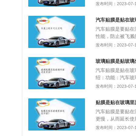
的外部干扰，不经
发布时间：2023-07-17
相关资料：汽车贴
薄膜状物体，而这
汽车贴膜是贴在玻
阻挡紫外线、阻隔
汽车贴膜是要贴在
根据太阳膜的单向
性能，防止被飞溅
吹日晒也很容易老
椅都有伤害；防眩
发布时间：2023-07-17
性的功能，车外看
最外层是防划伤层
玻璃贴膜是贴玻璃
晰，从而提高行车
汽车贴膜是贴在玻
后空调降温时间短
绍：功能：汽车玻
增加美感。
撞击爆裂时，玻璃
发布时间：2023-07-17
性。如果贴在玻璃
不停侵袭贴膜，影
贴膜是贴在玻璃里
避免洗车，以免水
汽车贴膜是要贴在
分未干也容易对除
更慢，从而延长使
拭膜面。
坏碰坏，不经历过
发布时间：2023-07-17
玻璃贴膜的好处介