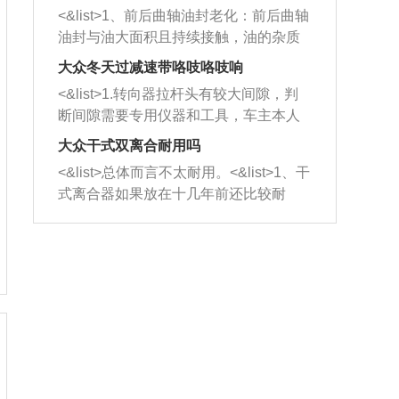
平底锅两耳，然后往左打半圈、一圈、
西取出来。但如果是因为积碳过多引起
<&list>1、前后曲轴油封老化：前后曲轴
一圈半的练习，往右同样也要打相同的
的堵塞，就需要将三元催化器泡在草酸
油封与油大面积且持续接触，油的杂质
圈数。 <&list>3、最后强调要反复练
中进行清洗。 <&list>3、也可以利用清
和发动机内持续温度变化使其密封效果
习，这样就可以形成肌肉记忆，在真实
大众冬天过减速带咯吱咯吱响
洗剂对堵塞的情况得到解决，将清洗剂
逐渐减弱，导致渗油或漏油。<&list>2、
驾驶车辆时，不需要记忆也能打好方
放在燃油箱中，与燃油混合后，车辆启
<&list>1.转向器拉杆头有较大间隙，判
活塞间隙过大：积碳会使活塞环与缸体
向。
动时，就可以和汽油一起进入到燃烧
断间隙需要专用仪器和工具，车主本人
的间隙扩大，导致机油流入燃烧室中，
室，最后形成废气排出，就可以让三元
无法制作，需要将车辆送到修理厂或4s
造成烧机油。<&list>3、机油粘度。使用
大众干式双离合耐用吗
催化器得到清洗，排气管堵塞的情况就
店；<&list>2.车辆半轴套管防尘罩破
机油粘度过小的话，同样会有烧机油现
<&list>总体而言不太耐用。<&list>1、干
能够得到解决。
裂，破裂后会出现漏油现象，使半轴磨
象，机油粘度过小具有很好的流动性，
式离合器如果放在十几年前还比较耐
损严重，磨损的半轴容易损坏，产生异
容易窜入到气缸内，参与燃烧。<&list>
用，但是由于现在的汽车发动机动力输
响；<&list>3.稳定器的转向胶套和球头
4、机油量。机油量过多，机油压力过
出越来越高，使得干式离合器散热不足
老化，一般是使用时间过长造成的。解
大，会将部分机油压入气缸内，也会出
的缺陷也逐渐暴露出来。<&list>2、由于
决方法是更换新的质量好的转向橡胶套
现烧机油。<&list>5、机油滤清器堵塞：
干式双离合的工作环境暴露在空气中，
和球头。
会导致进气不畅，使进气压力下降，形
而离合器的散热也是通离合器罩上面的
成负压，使机油在负压的情况下吸入燃
几个小孔来进行散热。但是在行驶过程
烧室引起烧机油。<&list>6、正时齿轮或
中变速箱需要换挡，就不得不使得离合
链条磨损：正时齿轮或链条的磨损会引
器频繁工作。<&list>3、长时间的低速行
起气阀和曲轴的正时不同步。由于轮齿
驶以及过于频繁的启停，导致离合器的