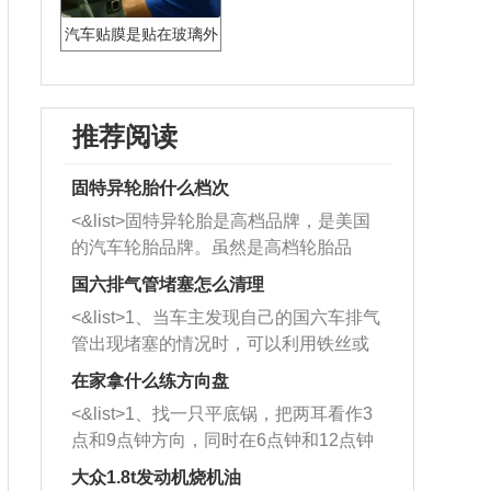
汽车贴膜是贴在玻璃外
面还是里面
推荐阅读
固特异轮胎什么档次
<&list>固特异轮胎是高档品牌，是美国
的汽车轮胎品牌。虽然是高档轮胎品
牌，但是中高低端的轮胎都有生产，这
国六排气管堵塞怎么清理
也是为了更好的开拓市场。
<&list>1、当车主发现自己的国六车排气
管出现堵塞的情况时，可以利用铁丝或
者是细棍，直接将杂物给取出来，如果
在家拿什么练方向盘
堵塞情况比较严重，也可以采取应急措
<&list>1、找一只平底锅，把两耳看作3
施。 <&list>2、直接利用木棍将所有的
点和9点钟方向，同时在6点钟和12点钟
杂物推到排气管里面的位置处，然后将
方向做一个标记。 <&list>2、双手握住
三元催化器拆解开，就可以将堵塞的东
大众1.8t发动机烧机油