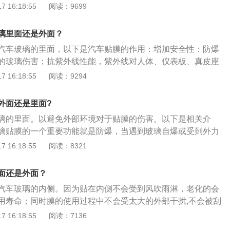
历过风雨，黏贴也会更牢固，不会有起角之类的状况。以下是
 16:18:55
阅读：9699
膜就是在车辆前、后风挡玻璃、侧窗玻璃以及天窗上贴上一层
层薄膜状物体也叫太阳膜或者叫做防爆隔热膜。它作用主要是
璃里面还是外面？
部分热量以及防止玻璃突然爆裂导致的伤人等情况发生，同时
汽车玻璃的里面，以下是汽车贴膜的作用：增加安全性：防爆
透视性能，达到保护个人隐私的目的。汽车膜贴在外面面对风
的玻璃伤害；抗紫外线性能，紫外线对人体、仪表板、真皮座
化，降低防爆隔热的效果，因此，汽车贴膜都会贴在里面。
光功能，迎着太阳、会车的时候或雪天强光的影响；增加隐私
 16:18:55
阅读：9294
车内看不清楚；防止表面划伤，保持视野清晰优质的汽车膜的
，即在正常使用情况下保证自身表面不被划伤，保持视野清
外面还是里面?
的安全性。增强舒适性：隔热性能，降低车内的灼热感；驻车
璃的里面。以避免外部环境对于贴膜的伤害。以下是相关介
，减少能源消耗。增强美观性：装饰功能，颜色搭配合适能够
璃贴膜的一个重要功能就是防爆，当遇到玻璃自爆或受到外力
贴膜可以黏住玻璃碎片，避免乘客受到二次伤害，提升安全
 16:18:55
阅读：8321
外侧，使用雨刷时，贴膜和雨刷会产生刮擦，雨水或是风沙会
响贴膜的效果。汽车贴膜后的保养：刚贴膜后的三天之内尽量
面还是外面？
分未干造成车膜脱落。后窗除雾线一周内也尽量不要打开，水
汽车玻璃的内侧。因为贴在内侧不会受到风吹雨淋，老化的会
雾线造成不良影响。装贴后可用湿毛巾、海绵或者柔软布料擦
用寿命；同时膜的使用过程中不会受太大的外部干扰,不会被刮
风雨，黏贴也会更牢固，不会有起角之类的状况。以下是汽车
 16:18:55
阅读：7136
绍：1、隔热防晒：贴膜能很好地阻隔红外线产生的大量热