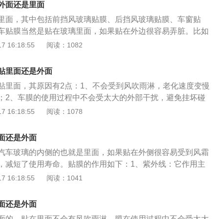
外面还是里面
里面，其中包括前挡风玻璃贴膜、后挡风玻璃贴膜、车窗贴
车贴膜当然是贴在玻璃里面，如果贴在外边很容易弄脏。比如
在汽车膜上会把汽车膜弄脏，而且不太好清理。但是贴在玻璃
 16:18:55
阅读：1082
是落在玻璃上，好清洗。在玻璃里面贴汽车贴膜不容易老化，
因素会有很大影响，会加速汽车膜的老化，从而导致使用的寿
贴里面还是外面
里面，可以有效增加汽车膜的使用寿命，而且还不容易损坏。
贴里面，其原因有2点：1、不会受到风吹雨淋，老化速度变慢
处：1、隔热防晒。贴膜能很好的阻隔红外线产生的大量热
；2、车膜的使用过程中不会受太大的外部干扰，避免挂坏碰
。紫外线中的中波、长波能穿透很厚的玻璃，贴上隔热膜能隔
贴膜的作用是：1、隔热防晒降低车内温度；2、隔紫外线减轻
 16:18:55
阅读：1078
防止皮肤受伤害，也能减轻汽车内饰老化；3、安全与防爆。
、防止玻璃意外破碎对司乘人员造成伤害；4、营造私密空间。
，有非常耐撕拉防击穿的功能，加上膜的胶层，贴膜后玻璃强
事项是：1、3天内避免升降车窗；2、一周内不能清洗隔热膜
破碎对司乘人员造成的伤害；4、营造私密空间。选择合适的
面还是外面
；一周内不能清洗隔热膜及开启除雾电热丝；3、不可用指
常在车外看不清车内，而在车内可以看清车外，保留隐私和安
汽车玻璃的内侧的也就是里面，如果贴在外侧很容易受到风霜
缘拨开，以免污物进入；4、1到2周内不要将吸盘式物品吸附
省耗。贴上隔热膜空调制冷能力损失可以得到弥补，能瞬间减
，减短了使用寿命。贴膜的作用如下：1、紫外线：它作用主
一定程度的节省油耗；6、增加美观。根据个人喜好，通过贴
阻隔部分热量以及防止玻璃突然爆裂导致的伤人等情况发生，
 16:18:55
阅读：1041
车；7、防眩光。降低因为眩光因素造成的意外情况。
单向透视性能，达到保护个人隐私的目的。2、降低空调省
调制冷能力损失可以得到弥补，能瞬间减低车内温度，到达一
面还是外面
。3、增加美观：根据个人喜好，通过贴膜能个性化美观爱
面的。贴在里面不会有风吹雨淋，膜在使用过程中不会受太大