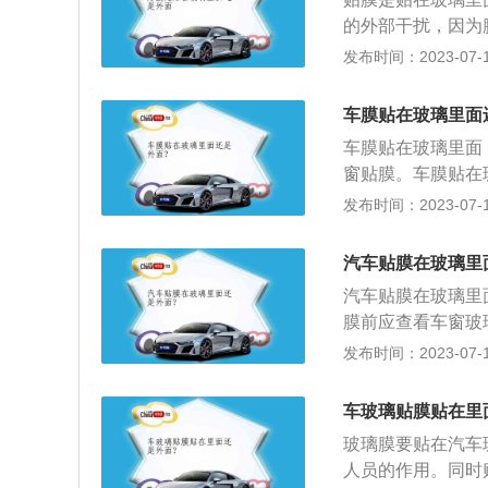
车。4、防眩光：
的外部干扰，因为
时在里面也不会受
发布时间：2023-07-17
膜起泡。汽车贴膜
状物体，而这层薄
车膜贴在玻璃里面
紫外线、阻隔部分
车膜贴在玻璃里面
根据太阳膜的单向
窗贴膜。车膜贴在
内物品以及人员因
使用寿命；车膜的
发布时间：2023-07-17
汽车空调的使用，
用：隔热防晒降低
司乘人员造成伤害
汽车贴膜在玻璃里
注意事项：贴膜最
汽车贴膜在玻璃里
土，就会影响整个
膜前应查看车窗玻
务商。另外，阴天
膜工作能够正常运
发布时间：2023-07-17
璃间出现杂质影响
入。汽车贴膜的好
是否均匀，是否有
导致的伤人、防眩
线。检测车膜好坏
车玻璃贴膜贴在里
隐私的目。此外，
红外光源的箱子，
玻璃膜要贴在汽车
成的损伤，通过物
的车膜能够明显地
人员的作用。同时
耗。