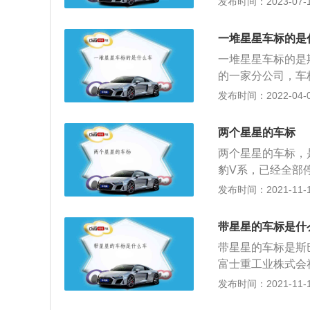
发布时间：2023-07-17
l。2020款精享版
率是110kw，最
一堆星星车标的是
一堆星星车标的是
的一家分公司，车
日语中是“昴”，
发布时间：2022-04-03
星星。斯巴鲁属于
车，同时也制造飞
两个星星的车标
是水平对卧式引擎
两个星星的车标，
在2006年甚至传
豹V系，已经全部
停产了。要注意的
发布时间：2021-11-10
飞旗下的赛豹是这样
凑型车。全系搭载1
带星星的车标是什
速箱，最大功率74
带星星的车标是斯
车型定位紧凑型车
富士重工业株式会
因为这车停产了好
的车标背景色是蓝
发布时间：2021-11-10
问题。
欢斯巴鲁翼豹和b