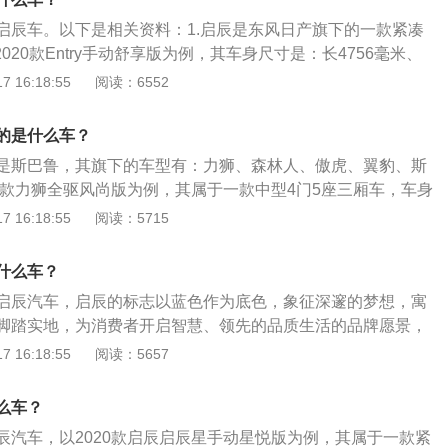
的纵置发动机的技术。东风启辰：成立时间是2010年的9月8
妙、优雅的标志所取代：一个朝下的红色箭头，被称为飞镖。
启辰车。以下是相关资料：1.启辰是东风日产旗下的一款紧凑
风日产启辰，是属于东风日产乘用车旗下的第二个品牌。品牌
星星。启辰标志（VENUCIA）东风启辰（Venucia）是东风
020款Entry手动舒享版为例，其车身尺寸是：长4756毫米、
有着东风日产的相关技术，并且部分车型还采用了东风日产旗
一个汽车品牌，它本身就是东风汽车有限公司的子公司。它于
487毫米，轴距为2700毫米，油箱容积是50升。2.启辰D60202
 16:18:55
阅读：6552
在质量上是非常不错的。江淮汽车：成立时间是1964年，是一
。Venucia的字面意思是：新的一天的开始。吉利英伦（ENGLO
舒享版搭载了1.6L直列4缸自然吸气发动机，最大马力是126匹，最
、乘用车及动力总成研产销于一体、以“先进节能汽车、新能源
10年推出，取代了上海枫叶品牌，其车型系列包括一款在中国市
最大功率转速是每分钟5600转，与其匹配的是5挡手动变速
车”并举，涵盖汽车出行、金融服务等众多领域的综合型汽车企
的是什么车？
的一些汽车是由吉利的子公司上海LTI制造的。随着吉利在2013
国家火炬计划重点高新技术企业、中国企业500强、中国汽车
租车公司，吉利英伦标志也成为伦敦出租车公司的新标志。AS
是斯巴鲁，其旗下的车型有：力狮、森林人、傲虎、翼豹、斯
国首家荣获我国工业领域最高奖项——中国工业大奖的综合型
是Çiftçiler控股公司的子公司，是土耳其的一家卡车和商业车辆
20款力狮全驱风尚版为例，其属于一款中型4门5座三厢车，车身
车：红星汽车全称河北红星汽车制造有限公司，位于邢台县会
15年破产，停止了所有生产。FACELVEGAFacelS.A.是一
m、宽1840mm、高1500mm，轴距为2750mm。2020款力狮
 16:18:55
阅读：5715
星旅行车制造厂1960年始建于北京，1970年从北京搬迁到邢
，生产钢制家具和冲压钢部件，后来按照自己的设计生产整
.5L发动机和cvt无级变速箱，最大功率是126千瓦，最大扭矩
源汽车产业园项目的年产10万台整车及电池项目，占地面积27
，为布朗扎维亚的军用飞机制造部件。1945年，Facel与Métal
驱动方式是前置四驱，前悬架使用了麦弗逊式独立悬架，后悬架
什么车？
23.2亿元，主要建设总装、冲压、焊装、涂装、电池等五大工
mca、Ford、Panhard和Delahaye制造短途的特殊车身、双门
立悬架。
采取智能工厂设计理念和新工艺设计，汽车产品颠覆传统的工
启辰汽车，启辰的标志以蓝色作为底色，象征深邃的梦想，寓
然最初很成功，但Facel在1964年10月关闭了工厂。他们在1
用铝合金熔铸工艺。随历史而生，应时代而变。随着近年来汽
脚踏实地，为消费者开启智慧、领先的品质生活的品牌愿景，
cellia车型开发不足，而且因其保修问题而造成的损失也无法弥
发展，2013年，红星汽车正式获得了新能源汽车的生产资质。
源，犹如一颗启明星发出清晨第一道光芒，点亮了未来车生
 16:18:55
阅读：5657
cel已经被置于SudAviation子公司SFERMA的控制之下。B
为例：其是东风日产启辰推出的一款紧凑型车，长宽高分别是475
erkeley是一家英国汽车制造商，1913年开始营业，制造18马力
、1487mm，轴距为2700mm，搭载1.6L自然吸气发动机，最大
江淮汽车车标由一个星星组成。车标含义：椭圆形象征着地
么车？
配CVT无级变速、5挡手动变速箱。
过整合全球资源，造世界车，实现全球化经营；中间的五角星体
辰汽车，以2020款启辰启辰星手动星悦版为例，其属于一款紧