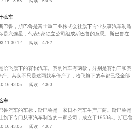
 16:18:55
阅读：5303
启辰t70搭载了2.0l自然吸气发动机，最大马力是150ps，最大功
大扭矩是198nm，与其匹配的是无级变速箱。
什么车
斯巴鲁，斯巴鲁是富士重工业株式会社旗下专业从事汽车制造
标是六连星，代表5家独立公司组成斯巴鲁的意思。斯巴鲁在
企业标志就是昴宿星团，所以汽车标志是星辰，看起来就是一堆
 11:30:12
阅读：4752
富士重工业株式会社，该企业是在1953年成立，主要生产汽
机以及发动机。而斯巴鲁汽车最出色的是它独特的技术，特别
和全时四轮启动系统，可以说是远近驰名。其出色的技术让它
是哈飞旗下的赛豹汽车。赛豹汽车有两款，分别是赛豹三和赛
下了历史销量记录。
停产。其实不只是这两款车停产了，哈飞旗下的车都已经全部
是，哈飞汽车本身的品牌LOGO不是两个星星的车标，只有哈
 16:43:05
阅读：4060
的车标。赛豹三，官方指导价：7.18~7.73万元，车型定位紧
.6L直列4缸自然吸气发动机，匹配5挡手动或4挡自动两种变
么车
KW，最大扭矩133N·m。赛豹V系，官方指导价：9.60万元，
巴鲁汽车的车标，斯巴鲁是一家日本汽车生产厂商。斯巴鲁是
。这里多说一句，如果是二手的哈飞赛豹，不建议购买。一是
社旗下专门从事汽车制造的一家公司，成立于1953年。斯巴鲁
多年，二是因为这车本身保有量就少，后期的维修保养是个大
色，车标上有六个星星。国内还是有很多斯巴鲁的车迷的，喜
 16:43:05
阅读：4067
rz的车迷有很多。斯巴鲁旗下的车型有森林人，傲虎，力狮，x