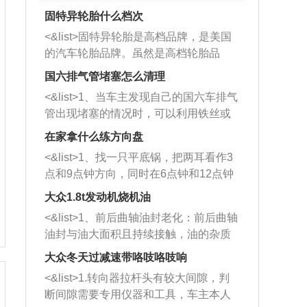
固特异轮胎什么档次
<&list>固特异轮胎是高档品牌，是美国
的汽车轮胎品牌。虽然是高档轮胎品
牌，但是中高低端的轮胎都有生产，这
国六排气管堵塞怎么清理
也是为了更好的开拓市场。
<&list>1、当车主发现自己的国六车排气
管出现堵塞的情况时，可以利用铁丝或
者是细棍，直接将杂物给取出来，如果
在家拿什么练方向盘
堵塞情况比较严重，也可以采取应急措
<&list>1、找一只平底锅，把两耳看作3
施。 <&list>2、直接利用木棍将所有的
点和9点钟方向，同时在6点钟和12点钟
杂物推到排气管里面的位置处，然后将
方向做一个标记。 <&list>2、双手握住
三元催化器拆解开，就可以将堵塞的东
大众1.8t发动机烧机油
平底锅两耳，然后往左打半圈、一圈、
西取出来。但如果是因为积碳过多引起
<&list>1、前后曲轴油封老化：前后曲轴
一圈半的练习，往右同样也要打相同的
的堵塞，就需要将三元催化器泡在草酸
油封与油大面积且持续接触，油的杂质
圈数。 <&list>3、最后强调要反复练
中进行清洗。 <&list>3、也可以利用清
和发动机内持续温度变化使其密封效果
习，这样就可以形成肌肉记忆，在真实
大众冬天过减速带咯吱咯吱响
洗剂对堵塞的情况得到解决，将清洗剂
逐渐减弱，导致渗油或漏油。<&list>2、
驾驶车辆时，不需要记忆也能打好方
放在燃油箱中，与燃油混合后，车辆启
<&list>1.转向器拉杆头有较大间隙，判
活塞间隙过大：积碳会使活塞环与缸体
向。
动时，就可以和汽油一起进入到燃烧
断间隙需要专用仪器和工具，车主本人
的间隙扩大，导致机油流入燃烧室中，