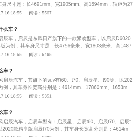
，艰苦奋斗，令行禁止，学习创新的新红军精神。象征顾客、员
车身尺寸是：长4691mm、宽1905mm、高1694mm，轴距为27
合作伙伴及相关方的紧密协作，和谐共赢。红星汽车红星汽车
款启辰启辰星手动星悦版搭载了1.5T涡轮增压发动机和6挡手动变
 16:18:55
阅读：5567
角回环相扣，拼凑出阴阳色一红一白两个五角星。而LOGO的字
140千瓦，最大扭矩手机260牛米，其驱动方式是前置前驱，前
，汽车二字是行楷体，红星则是草书。红星汽车定位于低端消
式独立悬架，后悬架使用了多连杆式独立悬架。
什么车？
是红星X2，其搭载双电机驱动，在前后轴上分别搭有一颗电
功率为68千瓦，峰值扭矩为250牛米。新车整体看上去像一台
启辰车，启辰是东风日产旗下的一款紧凑型车，以启辰D6020
舒享版为例，其车身尺寸是：长4756毫米、宽1803毫米、高1487
毫米，油箱容积是50升。启辰D602020款Entry手动舒享版搭
 16:18:55
阅读：5465
缸自然吸气发动机，最大马力是126匹，最大功率是93千瓦，最大
600转，与其匹配的是5挡手动变速箱。
么车？
辰汽车，其旗下的suv有t60、t70、启辰星、t90等。以202
为例，其车身长宽高分别是：4614mm、17860mm、1653m
mm。2020款精享版启辰t70前悬架形式是麦弗逊式独立悬挂，后
 16:18:55
阅读：5351
曳臂半独立悬架，其搭载了2.0l自然吸气发动机，最大马力是1
110kw，最大扭矩是198nm，与其匹配的是ctv无级变速箱。
么车？
启辰汽车，启辰车型有：启辰星、启辰t60、启辰t70、启辰t
以2020款精享版启辰t70为例，其车身长宽高分别是：4614m
653mm，轴距为2630mm，油箱容积为65l，行李箱容积为534