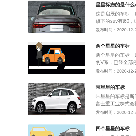
v，brz，翼豹
星星标志的是什么
世界只有斯巴鲁和
这是启辰的车标，
的v型汽缸发动机
旗下的suv有t60
的操控和过弯速度
车一共使用了两款发
发布时间：2020-12-27
能。斯巴鲁在国内
气发动机。1.6升
车型后期的维修保
机的最大功率转速为
是，斯巴鲁的可靠
两个星星的车标
搭载了多点电喷技
两个星星的车标，
手动变速箱。2.0
豹V系，已经全部
动机的最大功率转速
停产了。要注意的
发布时间：2020-12-26
机搭载了缸内直喷
飞旗下的赛豹是这样
变速箱。cvt变
凑型车。全系搭载1
有两个锥轮和一个钢
带星星的车标
速箱，最大功率74
的前悬架使用了麦
带星星的车标是斯
车型定位紧凑型车
富士重工业株式会
因为这车停产了好
的车标背景色是蓝
发布时间：2020-12-26
问题。
欢斯巴鲁翼豹和b
v，brz，翼豹
四个星星的车标
世界只有斯巴鲁和