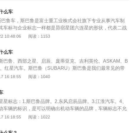
什么车
斯巴鲁车，斯巴鲁是富士重工业株式会社旗下专业从事汽车制
其车标与企业标志一样都是昴宿星团六连星的形状，代表二战
司组成如今的斯巴鲁。斯巴鲁成立于1953年，最初主要生产汽
 10:48:06
阅读：1153
机和各种发动机，是生产多种类型、多用途运输设备的制造
020款2.0L手动type-RS版为例：这一款车的长宽高分别是42
什么车
m，1320mm，轴距为2570mm。BRZ使用的是2.0升自然吸气发
斯巴鲁、西部之星、启辰、庞蒂亚克、吉利英伦、ASKAM、B
代号为FA20，这款发动机的最大功率是147kw，最大扭矩为
淮汽车、红星汽车。斯巴鲁（SUBARU）斯巴鲁是我们最常见的带
动机的最大功率转速为7000转每分钟，最大扭矩转速为6400到
标志。斯巴鲁的标志是金牛座中昴宿星团的代表。六颗炙热的
 16:18:55
阅读：1040
。这款发动机配备了混合喷射技术，而且使用的是铝合金缸盖缸体
列在深蓝色的背景内，代表着太空或夜空。左边的大星星也代
网）。
边的五颗小星则代表其子公司，包括汽车部门的斯巴鲁。西部
车
NSTAR）西部之星是一家美国卡车制造商，总部位于美国俄勒
星标志：1.斯巴鲁品牌。2.东风启辰品牌。3.江淮汽车。4、
戴姆勒卡车北美公司的子公司，而戴姆勒卡车北美公司又是德
动车辆的标识，是可以明确出机动车辆的品牌，车辆标志不允
的全资子公司。西部之星的标志是由大写字母W和一颗五角星
许改变颜色。斯巴鲁：成立时间是1953年，斯巴鲁品牌是来自
 16:18:55
阅读：1022
突出了西方之星的公司名称。庞蒂亚克（PONTIA）庞蒂克是
生产企业，所属公司是富士重工业株式会社，品牌的标识是六
生产和销售的汽车品牌；虽然生产在2010年结束，庞蒂克仍然
生产的是汽车，同时还涉及到飞机以及发动机领域，实力比较
商标和有效商标。直到1959年，庞蒂亚克的标志老式的美国本
什么车？