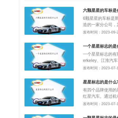
六颗星星的车标是
6颗星星的车标是
造的一家分公司，
之后五个独立的公
发布时间：2023-09-22
车，同时也制造飞
商。以斯巴鲁BRZ2
一个星星标志的是
40mm，1775m
一个星星标志的有
动机，这款发动机的
erkeley、江
205牛米，这款发
有星星形状的汽车
发布时间：2023-07-17
6600转每分钟
蓝色星星整齐地排
（数据来源有驾官
表富士重工，而右
星星标志的是什么
之星（WESTER
有四个品牌使用的星
冈州波特兰市，是
红星汽车。通过机
国戴姆勒股份公司
许私自更改，但允
发布时间：2023-07-17
组成的。这一设计
于日本的一家汽车
通用汽车（GM）
连星的标志，主要
是通用汽车的注册
一颗星星标志的是