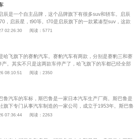
等。斯巴鲁旗下的车型都搭载了水平对置发动机，这种发动机在全
车
保时捷使用。大家可以将水平对置发动机理解成夹角为180度
启辰是一个自主品牌，这个品牌旗下有很多suv和轿车。启辰
。这种发动机装在车上会使车辆的重心更低，这样可以提升车辆
，t70，启辰星，t90等。t70是启辰旗下的一款紧凑型suv，这款
。很多喜欢斯巴鲁汽车的粉丝都是因为斯巴鲁不俗的操控性
动机，一款是1.6升自然吸气发动机，另一款是2.0升自然吸
 02:26:30
阅读：5771
没有合资工厂，采取进口的方式在国内销售，所以斯巴鲁旗下
自然吸气发动机拥有121马力和154牛米的最大扭矩，这款发动
养费用是比较高的。并且斯巴鲁的配件价格也是比较高的。但
6000转每分钟，最大扭矩转速为4400转每分钟。这款发动机
性和质量还是不错的。
术，并且使用了铝合金缸盖缸体。与这款发动机匹配的是5速
是哈飞旗下的赛豹汽车。赛豹汽车有两款，分别是赛豹三和赛
升自然吸气发动机拥有150马力和198牛米的最大扭矩，这款发
停产。其实不只是这两款车停产了，哈飞旗下的车都已经全部
为6000转每分钟，最大扭矩转速为4400转每分钟。这款发动
是，哈飞汽车本身的品牌LOGO不是两个星星的车标，只有哈
 08:10:51
阅读：2350
技术，并且使用了铝合金缸盖缸体。与这款发动机匹配的是cvt
的车标。赛豹三，官方指导价：7.18~7.73万元，车型定位紧
速箱是一种内部结构比较简单的自动变速箱，这种变速箱的内部只
.6L直列4缸自然吸气发动机，匹配5挡手动或4挡自动两种变
片链条。cvt变速箱的钢片链条是可以在锥轮上移动的。t70
KW，最大扭矩133N·m。赛豹V系，官方指导价：9.60万元，
弗逊独立悬架，后悬架使用了多连杆独立悬架。
巴鲁汽车的车标，斯巴鲁是一家日本汽车生产厂商。斯巴鲁是
。这里多说一句，如果是二手的哈飞赛豹，不建议购买。一是
社旗下专门从事汽车制造的一家公司，成立于1953年。斯巴鲁
多年，二是因为这车本身保有量就少，后期的维修保养是个大
色，车标上有六个星星。国内还是有很多斯巴鲁的车迷的，喜
 07:36:44
阅读：2263
rz的车迷有很多。斯巴鲁旗下的车型有森林人，傲虎，力狮，x
等。斯巴鲁旗下的车型都搭载了水平对置发动机，这种发动机在全
保时捷使用。大家可以将水平对置发动机理解成夹角为180度