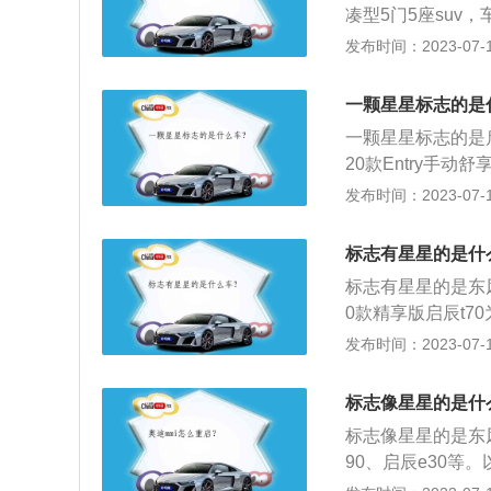
现JAC自强不息
凑型5门5座suv，
工、股东、上下游
56mm。2020
发布时间：2023-07-17
新LOGO三个尖
速箱，最大功率是
体采用了两种形式
悬架使用了麦弗逊
一颗星星标志的是
费市场，代表车系
机，电机的最大总
一颗星星标志的是
微型SUV。
20款Entry手动
毫米，轴距为2700
发布时间：2023-07-17
载了1.6L直列4
功率转速是每分钟5
标志有星星的是什
标志有星星的是东风启
0款精享版启辰t70
m，轴距为2630
发布时间：2023-07-17
悬挂形式是纵向拖
50ps，最大功率是
标志像星星的是什
标志像星星的是东风
90、启辰e30等。
m、1786mm、1