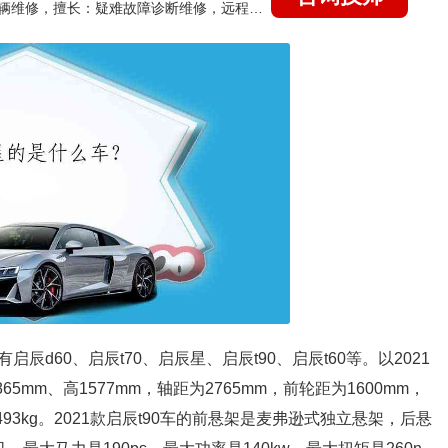
国家认证的汽车维修技师，15年德美日等各系车辆维修，擅长：疑难故障诊断维修，远程维修技术指导
d60、启辰t70、启辰星、启辰t90、启辰t60等。以2021
65mm、高1577mm，轴距为2765mm，前轮距为1600mm，
493kg。2021款启辰t90车的前悬架是麦弗逊式独立悬架，后悬