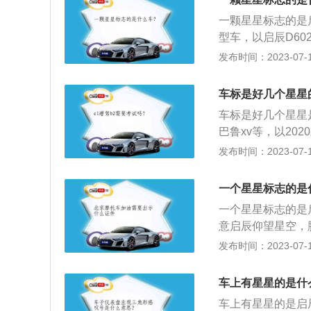
的雄厚，品牌拥有
土轮廓被一个更微
一颗星星标志的是
日，品牌名称是东
在飞镖的顶部有一个
型车，以启辰D602
所生产的车型是具
日产乘用车旗下的
宽1803毫米、高1
发布时间：2023-07-17
下车型的流水线，
2010年9月推出
0款Entry手动
家集全系列商用车
N）该公司于20
大功率是93千瓦，
汽车、智能网联汽
车标是好几个星星
场销售的TX4。它
箱。
业集团。先后荣获
年全面收购伦敦出
车标是好几个星星
品牌前5强，是全
KAMASKAM公司
巴鲁xv等，以20
汽车集团。红星汽
制造商。该公司于20
尺寸是：长4815m
发布时间：2023-07-17
宁镇，前身是河北红
家法国汽车制造商
全驱风尚版搭载了2
台。当前红星新能
车，成立于1939年
是235牛米，其
一个星星标志的是
万平方米，总投资
lon合作，开始为Si
使用了双叉臂式独
艺生产车间，项目
一个星星标志的是
跑车或敞篷跑车。虽
艺路线和模式，采
意启辰仰望星空，
959年推出的Fa
车行业日新月异的
启明星是启辰的起
发布时间：2023-07-17
补。在关闭之前，Fa
活。以启辰d60
ERKELEY标志B
6mm、1803mm
的汽车。江淮汽车
车上有星星的是什
功率是93kw，匹
球，表明JAC通
车上有星星的是启