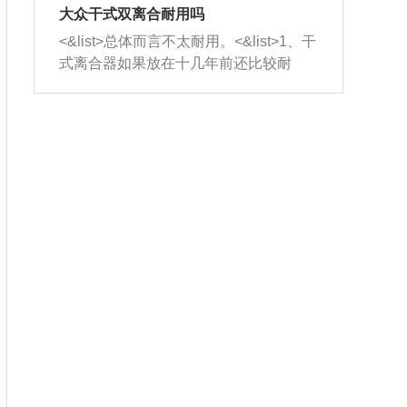
室，最后形成废气排出，就可以让三元
无法制作，需要将车辆送到修理厂或4s
造成烧机油。<&list>3、机油粘度。使用
大众干式双离合耐用吗
催化器得到清洗，排气管堵塞的情况就
店；<&list>2.车辆半轴套管防尘罩破
机油粘度过小的话，同样会有烧机油现
<&list>总体而言不太耐用。<&list>1、干
能够得到解决。
裂，破裂后会出现漏油现象，使半轴磨
象，机油粘度过小具有很好的流动性，
式离合器如果放在十几年前还比较耐
损严重，磨损的半轴容易损坏，产生异
容易窜入到气缸内，参与燃烧。<&list>
用，但是由于现在的汽车发动机动力输
响；<&list>3.稳定器的转向胶套和球头
4、机油量。机油量过多，机油压力过
出越来越高，使得干式离合器散热不足
老化，一般是使用时间过长造成的。解
大，会将部分机油压入气缸内，也会出
的缺陷也逐渐暴露出来。<&list>2、由于
决方法是更换新的质量好的转向橡胶套
现烧机油。<&list>5、机油滤清器堵塞：
干式双离合的工作环境暴露在空气中，
和球头。
会导致进气不畅，使进气压力下降，形
而离合器的散热也是通离合器罩上面的
成负压，使机油在负压的情况下吸入燃
几个小孔来进行散热。但是在行驶过程
烧室引起烧机油。<&list>6、正时齿轮或
中变速箱需要换挡，就不得不使得离合
链条磨损：正时齿轮或链条的磨损会引
器频繁工作。<&list>3、长时间的低速行
起气阀和曲轴的正时不同步。由于轮齿
驶以及过于频繁的启停，导致离合器的
或链条磨损产生的过量侧隙，使得发动
温度不断升高，而低速行驶时空气流动
机的调节无法实现：前一圈的正时和下
效率不高，无法将离合器中的热量有效
一圈可能就不一样。当气阀和活塞的运
的带走，导致离合器内部的温度不断升
动不同步时，会造成过大的机油消耗。
高，加速离合器的磨损。
解决方法：更换正时齿轮或链条。<&list
>7、内垫圈、进风口破裂：新的发动机
设计中，经常采用各种由金属和其他材