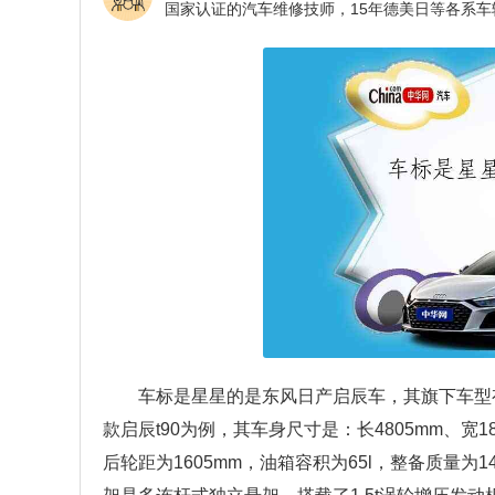
车标是星星的是东风日产启辰车，其旗下车型有启辰
款启辰t90为例，其车身尺寸是：长4805mm、宽18
后轮距为1605mm，油箱容积为65l，整备质量为1