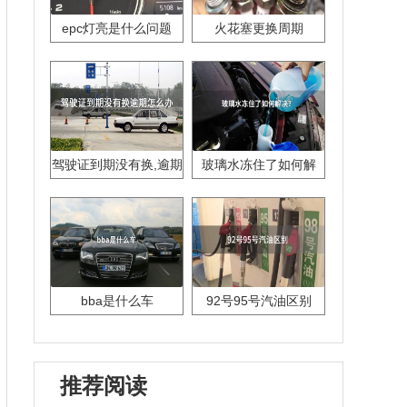
epc灯亮是什么问题
火花塞更换周期
驾驶证到期没有换,逾期
玻璃水冻住了如何解
怎么办??
决？
bba是什么车
92号95号汽油区别
推荐阅读