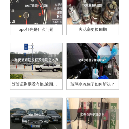
epc灯亮是什么问题
火花塞更换周期
驾驶证到期没有换,逾期怎么办??
玻璃水冻住了如何解决？