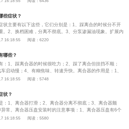
 16:18:55
阅读：6436
器踏板踩到底，离合器主动、从动盘之间的动力仍不能完全切
、打齿或不能停车、离合器发热；3、离合器颤动：起步时整
哪些症状？
速运转、挂低挡逐渐放松离合器踏板起步时，车出现连续性冲
症状主要有以下这些，它们分别是：1、踩离合的时候分不开
声异常：当踩下离合器踏板少许时，分离轴承内端面与分离杠杆
重。2、换档困难，分离不彻底。3、分泵渗漏油现象。扩展内
即发出“嚓嚓嚓”的连续响声；起步时接合或行进中分离时产生
作原理：当踏下离合器踏板时，离合器液压总泵内的液压油，
 16:18:55
阅读：6220
给离合器分泵，液压油的压力施加给离合器分泵内的柱塞皮
杆前移，柱塞杆推动分离杠杆前移，从而推动分离轴承压下分
有哪些？
器切断发动机与传动装置的动力分离。当抬起离合器踏板时，
有：1、踩离合器的时候很吃力；2、踩了离合但挂挡不顺；
汽车启动慢；4、有糊焦味、转速升快。离合器的作用是：1、
渐增大，让汽车平稳起步；2、使发动机和变速箱暂时分离后
 16:18:55
阅读：5748
止传动系统过载；4、降低发动机带来的扭震冲击，延长变速齿
工作原理是：1、当内座圈固定时，外座圈顺时针方向转动楔
症状？
可自由转动；2、当外座圈逆时针转动楔块锁止，外座圈不能
是：1、离合器打滑；2、离合器分离不彻底；3、离合器颤
声异常。离合器压盘安装时的注意事项：1、离合器压盘有6个
两个螺丝安装孔略大一些，边缘各有一小孔，为压盘定位孔；
 16:18:55
阅读：5580
手、抹布等带油的物件接触离合器压盘；3、检查从动盘毂花键