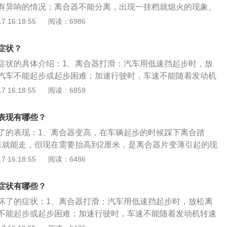
有异响的情况；离合器不能分离，出现一挂档就熄火的现象。
离合器作为汽车行驶过程中的重要部件，若是它出现了问题不
托车的损伤比较大，所以不要强行挂挡，摩托车离合器坏了一
 16:18:55
阅读：6986
带来不适且还会增加汽车行驶的风险。当遇到故障时，建议及
摩托离合器片坏了症状详细分析如下：1、离合器打滑：摩托
车就不能行驶，主要症状为离合器打滑、不能切换齿轮动作，
症状？
出。如果强行切换齿轮动作也可以，但是容易把齿轮打坏，操
症状的具体介绍：1、离合器打滑：汽车用低速挡起步时，放
油门的时候出现转速提升，但是动力没有提升，而且伴随有异
汽车不能起步或起步困难；加速行驶时，车速不能随着发动机
去维修车厂维修。2、离合器不能分离，出现一挂档就熄火的
，感到行驶无力，严重时产生焦糊味或冒烟等现象。2、离合
 16:18:55
阅读：6859
动机的主要部件，它是用来控制发动机的动力输出的装置。能
离合器踏板踩到底，离合器主动、从动盘之间的动力仍不能完
轮和从动齿轮，来达到变速的目的。离合器安装在发动机与变
困难、打齿或不能停车、离合器发热。3、离合器颤动：起步
传动系中直接与发动机相联系的总成件。通常离合器与发动机
表现有哪些？
是怠速运转、挂低挡逐渐放松离合器踏板起步时，车出现连续
在一起，是发动机与汽车传动系之间切断和传递动力的部件。
了的表现：1、离合器变高，在车辆起步的时候踩下离合踏
米就能走，但现在需要抬高到2厘米，是离合器片变薄引起的现
的动力下降，在发动机没有异常的情况下，无论起步还是爬
 16:18:55
阅读：6486
劲，发动机转速很高了还是动力不足，说明离合器存在打滑现
合踏板或抬起时，会听到金属摩擦的声音，这是离合器片磨损
症状有哪些？
起步抬起离合时感觉到不平，车有前后闯动感，压盘、踩、抬
坏了的症状：1、离合器打滑：汽车用低速挡起步时，放松离
需更换离合器片。汽车离合器片是传递引擎动力到变速箱的媒
不能起步或起步困难；加速行驶时，车速不能随着发动机转速
合器片和刹车片相似，其摩擦材料主要采用石棉基，具有一定
到行驶无力，严重时产生焦糊味或冒烟等现象；2、离合器分