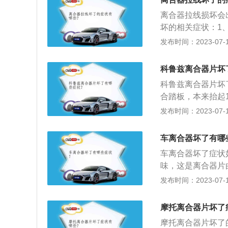
量去维修，保证车
离合器拉线损坏会
怎么给油门速度都
坏的相关症状：1
这时可能是离合器
车不能起步或起步
发布时间：2023-07-17
感到行驶无力，严
合器踏板踩到底，
科鲁兹离合器片坏
或不能停车、离合
科鲁兹离合器片坏
转、挂低挡逐渐放
合踏板，本来抬起
常：当踩下离合器
薄。2、动力下降
发布时间：2023-07-17
发出“嚓、嚓、嚓
车子动力不足，发
3、异响：当踩下
车离合器坏了有哪
损严重。4、抖动
车离合器坏了症状
味，这是离合器片
劲，汽车整体动力
发布时间：2023-07-17
步时有明显抖震，
的情况，或者是当
摩托离合器片坏了
现了故障。3、离
摩托离合器片坏了
然不能停车，或离