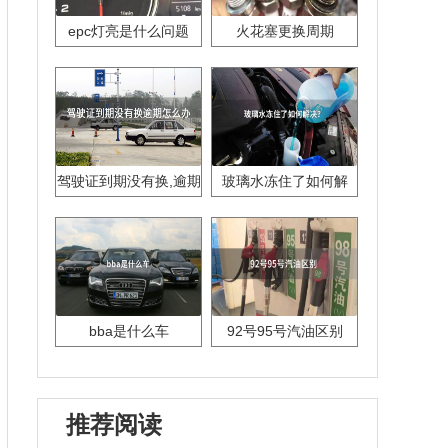
epc灯亮是什么问题
火花塞更换周期
驾驶证到期没有换,逾期
玻璃水冻住了如何解
怎么办??
决？
bba是什么车
92号95号汽油区别
推荐阅读