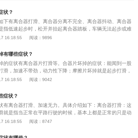
症状？
如下有离合器打滑、离合器分离不完全、离合器抖动、离合器
是指低速起步时，松开并抬起离合器踏板，车辆无法起步或难
行驶时，车速不应随发动机转速的增加而增加，感觉驾驶无
 16:18:55
阅读：9896
焦味或烟雾。离合器分离不完全是指当离合器踏板踩到底时，
之间的动力不能完全切断，导致换档、换档或停车困难，离合
掉有哪些症状？
动是指起步时整车振动，特别是怠速、挂低档、逐渐踩下离合
掉的症状有离合器片打滑等。合器片坏掉的症状：能闻到一股
，车辆具有连续性抖动。离合器异响是指当离合器踏板稍微踩
打滑，加速不带劲，动力性下降；摩擦片坏掉就是起步打滑，
端面一接触分离杆，离合器就会启动“恰恰，恰恰，恰恰”的连
动机转速上去而车速起不来，压盘和摩擦片的联系是唇齿相
 16:18:55
阅读：9042
程中接合或分离时会发出噪音并颤抖。
病时会加速压盘磨损，甚至是飞轮的磨损，主要表现症状啊挂
、起步发抖。双离合器片坏掉的原因可能有：驾驶员操作不
些症状？
片与压盘飞轮摩擦，造成高温，会烧坏离合器片；驾驶员在操
状有离合器打滑、加速无力。具体介绍如下：离合器打滑：这
离合器片和亚盘会突然结合，很容易造成离合器片分解和压盘
滑就是指当正常在平路行驶的时候，基本上都是正常的只是动
片使用时间过长或公里数过多，离合器片自然老化磨损。
能不会被察觉到；但是一旦到了半坡起步时半离合与油门配合
 16:18:55
阅读：8747
动，而且车辆半坡起步很费力这种情况一般有可能是离合器片
然也有可能是离合器压盘不平的问题导致，反正有这种情况尽
症状有哪些？