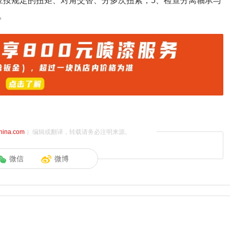
应按规定的扭矩、对角交替、分多次扭紧；5、检查分离轴承与
。
china.com
）编辑或翻译，转载请务必注明来源。
微信
微博