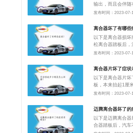
输出，而且会伴随
力完全切断所致。
离合器片坏了对摩
发布时间：2023-07-17
仅会给驾驶体验感
定要及时去修理。
时去维修排除。
离合器片坏了摩托
离合器坏了有哪些
动力不能够完全输
以下是离合器损坏
作也很费力。猛拧
松离合器踏板后，
响的情况。应立即
转速的提高而提高
发布时间：2023-07-17
现象：离合器是发
器分离不彻底：将
够平稳分离主动齿
全切断，致使挂挡
速器之间，是汽车
离合器片坏了症状
时整车抖震，特别
曲轴的飞轮组安装
以下是离合器片坏
性冲击。
板，本来抬起1厘
象；2、感觉车子
发布时间：2023-07-17
坡，感觉车子没有
象；3、当踩下离
迈腾离合器坏了的
严重的结果；4、
以下是迈腾离合器
离合时有生涩感，
合器踏板后，汽车
介物，汽车上的离
的提高而提高，感