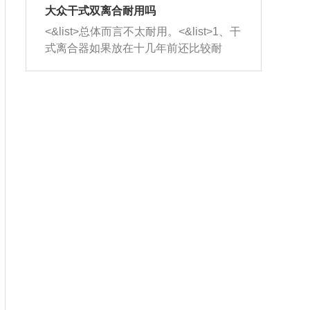
室，最后形成废气排出，就可以让三元
无法制作，需要将车辆送到修理厂或4s
造成烧机油。<&list>3、机油粘度。使用
大众干式双离合耐用吗
催化器得到清洗，排气管堵塞的情况就
店；<&list>2.车辆半轴套管防尘罩破
机油粘度过小的话，同样会有烧机油现
<&list>总体而言不太耐用。<&list>1、干
能够得到解决。
裂，破裂后会出现漏油现象，使半轴磨
象，机油粘度过小具有很好的流动性，
式离合器如果放在十几年前还比较耐
损严重，磨损的半轴容易损坏，产生异
容易窜入到气缸内，参与燃烧。<&list>
用，但是由于现在的汽车发动机动力输
响；<&list>3.稳定器的转向胶套和球头
4、机油量。机油量过多，机油压力过
出越来越高，使得干式离合器散热不足
老化，一般是使用时间过长造成的。解
大，会将部分机油压入气缸内，也会出
的缺陷也逐渐暴露出来。<&list>2、由于
决方法是更换新的质量好的转向橡胶套
现烧机油。<&list>5、机油滤清器堵塞：
干式双离合的工作环境暴露在空气中，
和球头。
会导致进气不畅，使进气压力下降，形
而离合器的散热也是通离合器罩上面的
成负压，使机油在负压的情况下吸入燃
几个小孔来进行散热。但是在行驶过程
烧室引起烧机油。<&list>6、正时齿轮或
中变速箱需要换挡，就不得不使得离合
链条磨损：正时齿轮或链条的磨损会引
器频繁工作。<&list>3、长时间的低速行
起气阀和曲轴的正时不同步。由于轮齿
驶以及过于频繁的启停，导致离合器的
或链条磨损产生的过量侧隙，使得发动
温度不断升高，而低速行驶时空气流动
机的调节无法实现：前一圈的正时和下
效率不高，无法将离合器中的热量有效
一圈可能就不一样。当气阀和活塞的运
的带走，导致离合器内部的温度不断升
动不同步时，会造成过大的机油消耗。
高，加速离合器的磨损。
解决方法：更换正时齿轮或链条。<&list
>7、内垫圈、进风口破裂：新的发动机
设计中，经常采用各种由金属和其他材