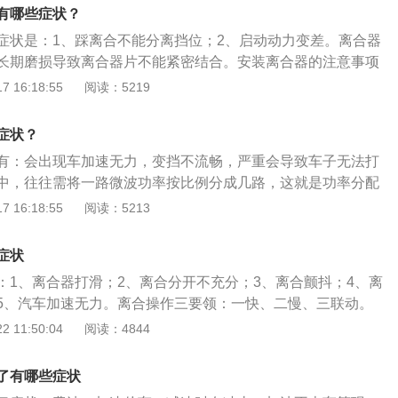
合情况，不卡滞，不能有松旷感；4、所有螺栓应按规定的扭
有哪些症状？
多次扭紧；5、检查分离轴承与膜片弹簧之间的自由间隙或离
症状是：1、踩离合不能分离挡位；2、启动动力变差。离合器
隙。
长期磨损导致离合器片不能紧密结合。安装离合器的注意事项
装前清洗干净，去除防锈脂和杂物；2、轴向固定主动部分与从
 16:18:55
阅读：5219
窜动，主动部分与从动部分轴度不大于0.lmm；3、在摩擦片间
证端面齿有间隙，使空转无磨齿现象；5、离合器及制动器为b
症状？
40度，极限热平衡的工作温度不可超速100度。
有：会出现车加速无力，变挡不流畅，严重会导致车子无法打
中，往往需将一路微波功率按比例分成几路，这就是功率分配
能的元件称为功率分配元器件即耦合器，主要包括：定向耦合
 16:18:55
阅读：5213
及各种微波分支器件。光电耦合器是以光为媒介传输电信号的
换器件，由发光源和受光器两部分组成。把发光源和受光器组
症状
体内，彼此间用透明绝缘体隔离。发光源的引脚为输入端，受
：1、离合器打滑；2、离合分开不充分；3、离合颤抖；4、离
端，常见的发光源为发光二极管，受光器为光敏二极管、光敏
5、汽车加速无力。离合操作三要领：一快、二慢、三联动。
则要遵照“一快、二慢、三联动”的操作原则。起步时，踩离合
 11:50:04
阅读：4844
利落，一脚到底，使离合彻底分开。所说“一快、二慢、三联
抬起的环节分3个阶段，刚开始快抬，当感受到压盘慢慢地相结
了有哪些症状
板抬起的速率逐渐减慢，在半联动到彻底相结合的环节中，离