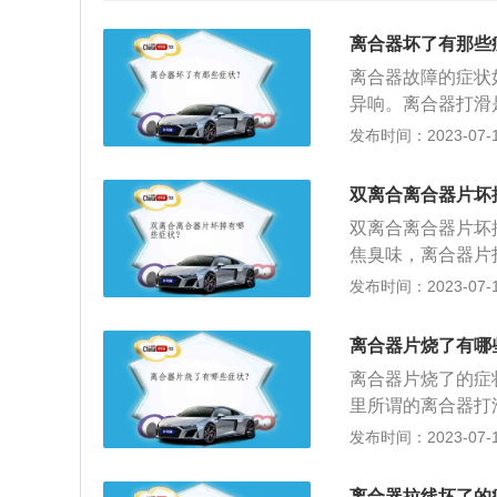
离合器坏了有那些
离合器故障的症状
异响。离合器打滑
以起步；加速驾驶
发布时间：2023-07-17
力，严重时应引起
离合器主、从动盘
双离合离合器片坏
器发热。离合器抖
双离合离合器片坏
器踏板时。起动时
焦臭味，离合器片
下时，分离轴承内
或者行车无力，发
发布时间：2023-07-17
续声音；在行驶过
依，在摩擦片有毛
挡困难、分离不清
离合器片烧了有哪
当，会造成离合器
离合器片烧了的症
作离合器踏板时，
里所谓的离合器打
表面研磨；离合器
力稍微有些削弱可
发布时间：2023-07-17
这时车身会明显抖
被烧了一部分。当
离合器拉线坏了的