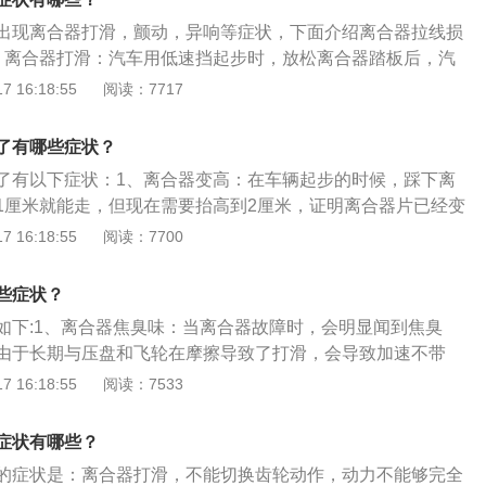
辆能正常行驶。加速无力：如果是离合片被烧掉了通常情况是
出现离合器打滑，颤动，异响等症状，下面介绍离合器拉线损
不会提升，发动机转速就算是拉到红线了车辆也是龟速行驶，
、离合器打滑：汽车用低速挡起步时，放松离合器踏板后，汽
片被烧了一部分还没有完全被烧掉。
困难；加速行驶时，车速不能随着发动机转速的提高而提高，
 16:18:55
阅读：7717
重时产生焦糊味或冒烟等现象。2、离合器分离不彻底：将离
离合器从动盘之间的动力不能完全切断，致使挂挡困难、打齿
了有哪些症状？
器发热。3、离合器颤动：起步时整车抖震，特别是怠速运
了有以下症状：1、离合器变高：在车辆起步的时候，踩下离
松离合器踏板起步时，车出现连续性冲击。4、离合器响声异
1厘米就能走，但现在需要抬高到2厘米，证明离合器片已经变
踏板少许时，分离轴承内端面与分离杠杆刚一接触，离合器即
：在发动机没有任何异常的情况下，无论起步还是爬坡，感觉
 16:18:55
阅读：7700
”的连续响声；起步时或行进中分离时产生响声并伴有发抖。
动机转速很高，还是动力不足，说明离合器存在打滑现象。
离合踏板或抬起时，会听到金属摩擦的声音，说明离合器片磨
些症状？
：起步抬起离合时感觉到不平，车身有抖动感。
如下:1、离合器焦臭味：当离合器故障时，会明显闻到焦臭
由于长期与压盘和飞轮在摩擦导致了打滑，会导致加速不带
下降的情况产生。2、离合器颤动或异响：具体症状为汽车起
 16:18:55
阅读：7533
当汽车怠速挂挡逐渐松离合，汽车会出现连续冲击如走走停停
踩离合时，离合器会传出擦擦擦等摩擦异响，这都是离合器出
症状有哪些？
合器分离不彻底：具体表现为，将离合器踩到底，但是车辆仍
的症状是：离合器打滑，不能切换齿轮动作，动力不能够完全
合器发热，若出现这种情况，可能是离合器没有将动盘中的动