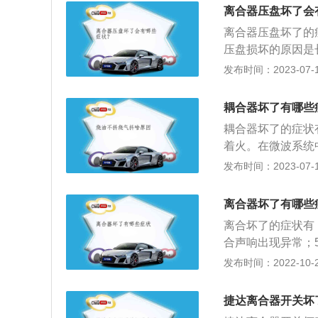
与输入轴花键的配
离合器压盘坏了会
矩、对角交替、分
离合器压盘坏了的
合器踏板的自由间
压盘损坏的原因是
是：1、离合器安
发布时间：2023-07-17
动部分均不可互向
加润滑油；4、保
耦合器坏了有哪些
级绝缘，正常温升
耦合器坏了的症状
着火。在微波系统
问题，实现这一功
发布时间：2023-07-17
器、功率分配器以
一种电一光一电转
离合器坏了有哪些
装在同一密闭的壳
离合坏了的症状有
光器的引脚为输出
合声响出现异常；
三极管等。
抬起离合踏板时，
发布时间：2022-10-22
踏板时动作要干脆
动”便是离合踏板
捷达离合器开关坏
合至半联动后，踏