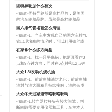
固特异轮胎什么档次
<&list>固特异轮胎是高档品牌，是美国
的汽车轮胎品牌。虽然是高档轮胎品
牌，但是中高低端的轮胎都有生产，这
国六排气管堵塞怎么清理
也是为了更好的开拓市场。
<&list>1、当车主发现自己的国六车排气
管出现堵塞的情况时，可以利用铁丝或
者是细棍，直接将杂物给取出来，如果
在家拿什么练方向盘
堵塞情况比较严重，也可以采取应急措
<&list>1、找一只平底锅，把两耳看作3
施。 <&list>2、直接利用木棍将所有的
点和9点钟方向，同时在6点钟和12点钟
杂物推到排气管里面的位置处，然后将
方向做一个标记。 <&list>2、双手握住
三元催化器拆解开，就可以将堵塞的东
大众1.8t发动机烧机油
平底锅两耳，然后往左打半圈、一圈、
西取出来。但如果是因为积碳过多引起
<&list>1、前后曲轴油封老化：前后曲轴
一圈半的练习，往右同样也要打相同的
的堵塞，就需要将三元催化器泡在草酸
油封与油大面积且持续接触，油的杂质
圈数。 <&list>3、最后强调要反复练
中进行清洗。 <&list>3、也可以利用清
和发动机内持续温度变化使其密封效果
习，这样就可以形成肌肉记忆，在真实
大众冬天过减速带咯吱咯吱响
洗剂对堵塞的情况得到解决，将清洗剂
逐渐减弱，导致渗油或漏油。<&list>2、
驾驶车辆时，不需要记忆也能打好方
放在燃油箱中，与燃油混合后，车辆启
<&list>1.转向器拉杆头有较大间隙，判
活塞间隙过大：积碳会使活塞环与缸体
向。
动时，就可以和汽油一起进入到燃烧
断间隙需要专用仪器和工具，车主本人
的间隙扩大，导致机油流入燃烧室中，