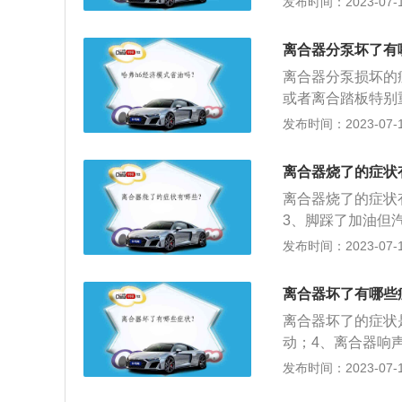
发布时间：2023-07-17
的耐高温性能。
离不彻底：将离合
断，致使挂挡困难
离合器分泵坏了有
车抖震，特别是怠
离合器分泵损坏的
击;4、离合器响
或者离合踏板特别
刚一接触，离合器
容：离合器分泵工
发布时间：2023-07-17
响声并伴有发抖。
经过高压管道输送
碗，从而推动柱塞
离合器烧了的症状
离杠杆，实现离合
离合器烧了的症状
动力结合。
3、脚踩了加油但
使汽车的驱动力逐
发布时间：2023-07-17
进行换挡；3、防
轮寿命。离合器的
离合器坏了有哪些
块不锁止，外座圈
离合器坏了的症状
转动。
动；4、离合器响
螺丝安装孔，其中
发布时间：2023-07-17
2、严禁用沾油的