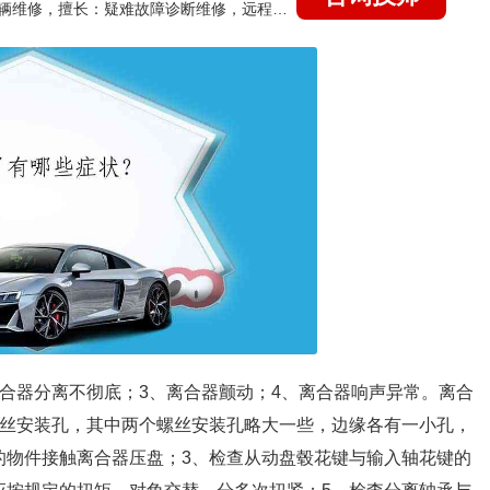
国家认证的汽车维修技师，15年德美日等各系车辆维修，擅长：疑难故障诊断维修，远程维修技术指导
离合器分离不彻底；3、离合器颤动；4、离合器响声异常。离合
螺丝安装孔，其中两个螺丝安装孔略大一些，边缘各有一小孔，
的物件接触离合器压盘；3、检查从动盘毂花键与输入轴花键的