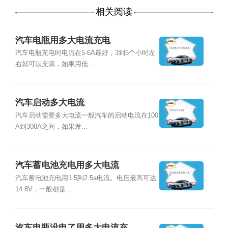
相关阅读
汽车电瓶用多大电流充电
汽车电瓶充电时电流在5-6A最好，3到5个小时左
右就可以充满，如果用低...
汽车启动多大电流
汽车启动需要多大电流一般汽车的启动电流在100
A到300A之间，如果发...
汽车蓄电池充电用多大电流
汽车蓄电池充电用1.5到2.5a电流。电压最高可达
14.8V，一般都是...
汽车电瓶没电了用多大电流充