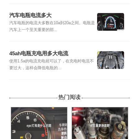
汽车电瓶电流多大
汽车电瓶的电流大多数在10a到20a之间。电瓶是
汽车上一个至关重要的部...
45ah电瓶充电用多大电流
使用1.5a的电流充电就可以了，在充电时电流不
要过大，这样会降低电瓶的...
热门阅读