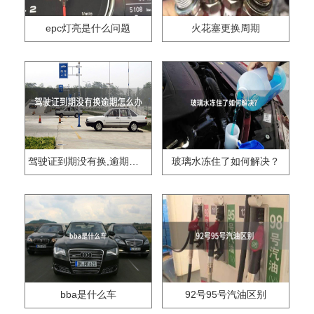
epc灯亮是什么问题
火花塞更换周期
驾驶证到期没有换,逾期怎么办??
玻璃水冻住了如何解决？
bba是什么车
92号95号汽油区别