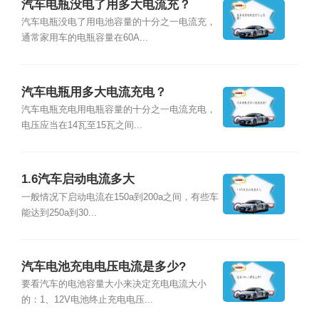
汽车电瓶没电了用多大电流充？
汽车电瓶没电了用电池容量的十分之一电流充，
通常家用车的电瓶容量在60A...
汽车电瓶用多大电流充电？
汽车电瓶充电用电瓶容量的十分之一电流充电，
电压应当在14瓦至15瓦之间...
1.6汽车启动电流多大
一般情况下启动电流在150a到200a之间，有些车
能达到250a到30...
汽车电池充电电压电流是多少?
要看汽车的电池容量大小来决定充电电流大小
的：1、12V电池终止充电电压...