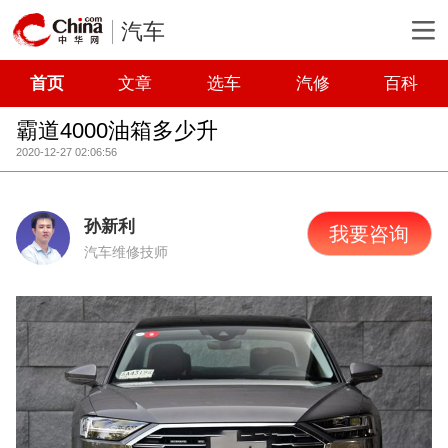
汽车
首页
文章
选车
汽修
百科
霸道4000油箱多少升
2020-12-27 02:06:56
孙新利
我要咨询
汽车维修技师