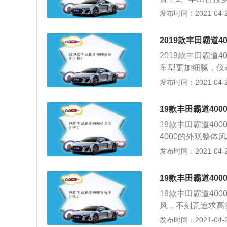
厂也不是不成能的
横格栅的造型与上
发布时间：2021-04-25
也许开车10年了
柱以及低矮的车身
日系车比起其他系
镀洛套件前中网，
约维修工时以及维
2019款丰田霸道4
无二的，硕大的车
廉价并且好找，即
2019款丰田霸道4
的土豪们都特别喜
车型更加细腻，仪
宽大的座椅，提供
发布时间：2021-04-25
统、自动空调和四
计和他硬朗的外形相
19款丰田霸道400
性都更上一层楼，动力
19款丰田霸道40
pm），配有6速手
4000的外观整
全地形轮胎、中后
款只是在细节上做
发布时间：2021-04-25
有一台专业越野车
钢铁侠一样的夺人
前脸采用了尺寸更
19款丰田霸道400
感，大灯也进一步
19款丰田霸道400
风，不刻意追求高
外观越野车范儿更
发布时间：2021-04-25