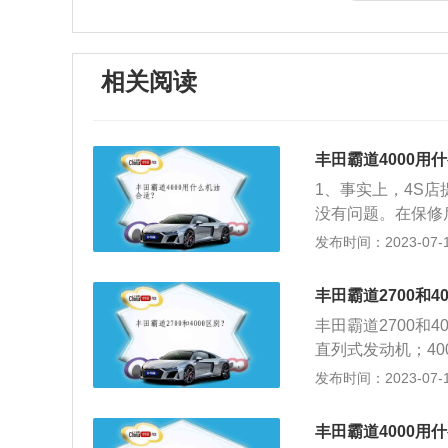
相关阅读
丰田霸道4000用
1、事实上，4S
没有问题。在保修
动机润滑油，被称
发布时间：2023-07-17
损、生锈和腐蚀。
些部件移动速度快，
丰田霸道2700和4
作条件下，只有合
丰田霸道2700和4
直列式发动机；40
进口，没有国产，2
发布时间：2023-07-17
都，有GX和VX两
制；4000配置了
丰田霸道4000用
遥控启动等。丰田