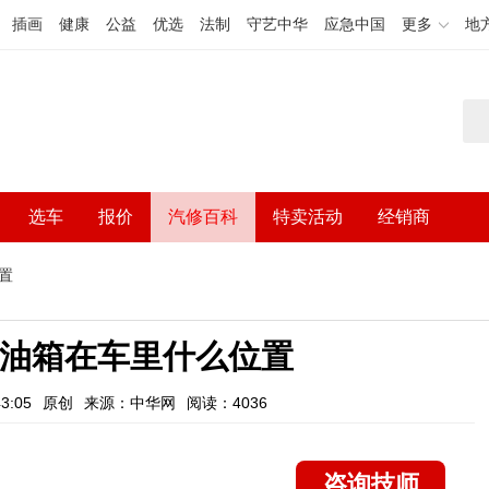
插画
健康
公益
优选
法制
守艺中华
应急中国
更多
地
选车
报价
汽修百科
特卖活动
经销商
置
0油箱在车里什么位置
3:05
原创
来源：中华网
阅读：4036
咨询技师