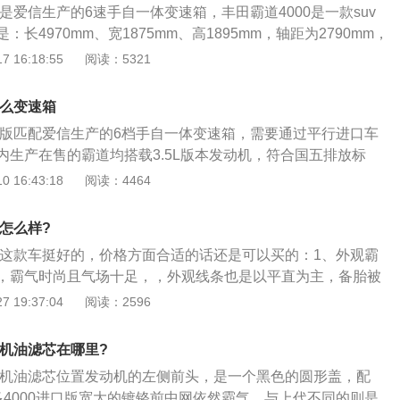
的是爱信生产的6速手自一体变速箱，丰田霸道4000是一款suv
，越野能力和通过能力都比较可观。
长4970mm、宽1875mm、高1895mm，轴距为2790mm，
田霸道4000搭载了4.0l自然吸气发动机，最大马力是243ps，
 16:18:55
阅读：5321
牛米，其前悬挂采用了双叉式独立悬架，后悬架采用了四连杆机
面有动力调节悬挂系统、多路况选择系统、低速控制系统。
什么变速箱
中东版匹配爱信生产的6档手自一体变速箱，需要通过平行进口车
内生产在售的霸道均搭载3.5L版本发动机，符合国五排放标
版本车型的生产计划，座椅采用2+2+3的布局，车身结构为非承
 16:43:18
阅读：4464
00中东版本在售的有2019款，长、宽、高分别为5010mm、18
m，轴距为2790mm。丰田霸道4000中东版的主油箱体积为87L，
0怎么样?
，最小离地间隙为215mm。丰田霸道4000中东版采用前置四驱
00这款车挺好的，价格方面合适的话还是可以买的：1、外观霸
形式为全时四驱，中央差速器为托森式差速器，四驱转换模式
，霸气时尚且气场十足，，外观线条也是以平直为主，备胎被
霸道4000中东版的标配有：主/副驾驶位安全气囊、胎压监测装
，整体车身坚持了高原硬汉的固有形象。，还多了一份特别的
 19:37:04
阅读：2596
系提示、ABS防抱死、制动力分配、刹车辅助、牵引力控制、
实许多政府机关的引导都很喜爱买普拉多的，久而久之就像ao
倒车雷达、上坡辅助、陡坡缓降、无钥匙启动、车顶行李架
慢有了官车的印象，所以买普拉多，有些人会感到我开辆普拉多，
0机油滤芯在哪里?
代表着我的位置；2、耐造故障率低。打个比方，假如你买辆
00机油滤芯位置发动机的左侧前头，是一个黑色的圆形盖，配
说不定用上半年，你的脱手能力就造就上来了，开个汽车修理
多4000进口版宽大的镀铬前中网依然霸气，与上代不同的则是