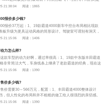
；但买辆丰田普拉多就分歧了，造就的却是你的“废材”能力，
代成相反的设计而成；2、倾斜角度更大的A柱和缓减设计的D
 21:38:04
阅读：1865
，啥都没学会，只学会了换玻璃水；3、修理方便。合伙品牌的
让新车线条看上去十分柔和；3、丰田普拉多4000进口拉宽了
此外汽车，原来在运用配件方面就比力有优势，往往体现在节
疝气大灯及LED的配合天衣无缝，宣示着这位力量选手是独一
修调养廉价上，而普拉多虽然售价40万起步，但它的配件不但
000报价多少钱?
身以及出色的性能为其赢得了良好的形象。
便在偏僻地域都找到相应的配件進行改换，难怪喜爱去西藏玩
000报价37万起：1、19款霸道4000新车中控台布局相比现款
爱用普拉多历代都能坚持高颜值。
表板升级为更具运动风格的筒形设计。驾驶室可谓别有洞天，
良好的前方视野；2、中控区域设计合理紧凑，影音娱乐系
 21:15:06
阅读：1406
驱功能按键自上而下排列在中控面板上，井然有序，方正的设
得益彰；3、2019款丰田霸道4000的越野性，可靠性，舒适
0动力怎么样?
搭载的是4.0升V6发动机，最大功率可达183\/5600（Kw\/r
00这款车型的动力好啊，通过率很高：1、19款中东版丰田霸道
自一体变速器；4、丰田霸道4000非承载式车身、低速四驱、
体风格非常简洁大气，车身线条上继承了老款霸道的经典，现在这
两把差速锁以及数据优秀的接近角和离去角，丰田霸道4000拥
了一些升级和改动，让它的越野车范儿更浓；2、拥有那仿佛
 21:15:06
阅读：1390
所必备的全部硬性。
的眼神，高调完美的肩负越野性能和公路性能；3、霸道4000
大的粗条进气格栅，搭配夸大的前保险杠，给人非常强的压迫
0售价多少钱?
拉长一直延伸到了进气格栅下方显得前脸更加霸气。
0售价需要30～566万元，配置：1、丰田霸道4000整体设计
挡，但人性化的布局和并不粗糙的做工给人很强烈的亲切感。
浓，前脸看上去更加凶猛。外凸的大灯和更为粗壮的格栅突出
 21:15:06
阅读：1390