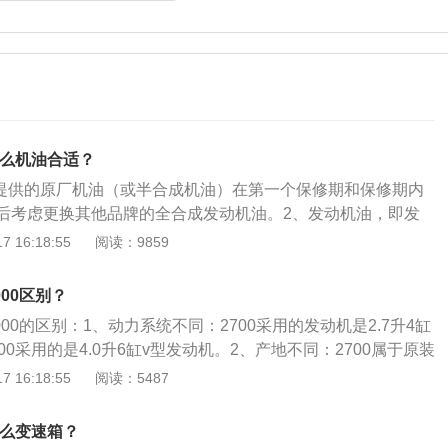
什么机油合适？
店提供的原厂机油（或半合成机油）在第一个保修期和保修期内
后考虑更换其他品牌的全合成发动机油。2、发动机油，即发
为汽车的“血液”。它可以润滑、清洁、冷却、密封、减少磨
 16:18:55
阅读：9859
发动机是汽车的心脏。发动机中有许多金属表面相互摩擦。这
环境恶劣，工作温度可达400°C至600°C。在这种恶劣的工
000区别？
格的润滑油才能减少发动机零件的磨损，延长使用寿命。
000的区别：1、动力系统不同：2700采用的发动机是2.7升4缸
00采用的是4.0升6缸v型发动机。2、产地不同：2700属于原装
700只有GX这个版本；4000为一汽丰田国产，产地在四川成
 16:18:55
阅读：5487
个版本。3、配置不同：2700搭载了普通的TRC主动牵引力控
atrc主动牵引控制，并且配置后差速锁、真皮座椅、座椅通风、
什么变速箱？
霸道是丰田陆地巡洋舰系列中的越野车，有高度坚固的车架以