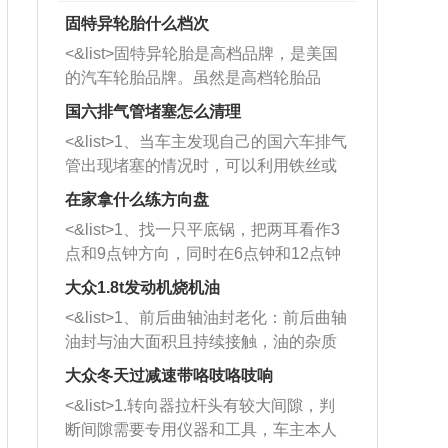
固特异轮胎什么档次
<&list>固特异轮胎是高档品牌，是美国
的汽车轮胎品牌。虽然是高档轮胎品
牌，但是中高低端的轮胎都有生产，这
国六排气管堵塞怎么清理
也是为了更好的开拓市场。
<&list>1、当车主发现自己的国六车排气
管出现堵塞的情况时，可以利用铁丝或
者是细棍，直接将杂物给取出来，如果
在家拿什么练方向盘
堵塞情况比较严重，也可以采取应急措
<&list>1、找一只平底锅，把两耳看作3
施。 <&list>2、直接利用木棍将所有的
点和9点钟方向，同时在6点钟和12点钟
杂物推到排气管里面的位置处，然后将
方向做一个标记。 <&list>2、双手握住
三元催化器拆解开，就可以将堵塞的东
大众1.8t发动机烧机油
平底锅两耳，然后往左打半圈、一圈、
西取出来。但如果是因为积碳过多引起
<&list>1、前后曲轴油封老化：前后曲轴
一圈半的练习，往右同样也要打相同的
的堵塞，就需要将三元催化器泡在草酸
油封与油大面积且持续接触，油的杂质
圈数。 <&list>3、最后强调要反复练
中进行清洗。 <&list>3、也可以利用清
和发动机内持续温度变化使其密封效果
习，这样就可以形成肌肉记忆，在真实
大众冬天过减速带咯吱咯吱响
洗剂对堵塞的情况得到解决，将清洗剂
逐渐减弱，导致渗油或漏油。<&list>2、
驾驶车辆时，不需要记忆也能打好方
放在燃油箱中，与燃油混合后，车辆启
<&list>1.转向器拉杆头有较大间隙，判
活塞间隙过大：积碳会使活塞环与缸体
向。
动时，就可以和汽油一起进入到燃烧
断间隙需要专用仪器和工具，车主本人
的间隙扩大，导致机油流入燃烧室中，