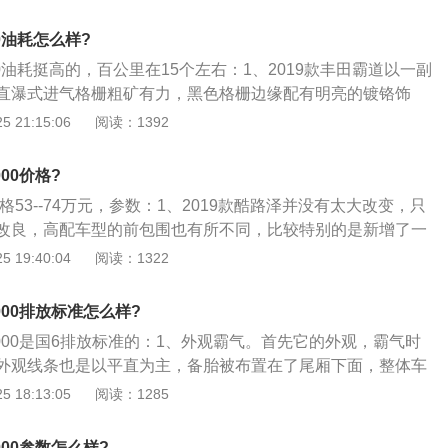
的野性；2、丰田普拉多4000中东GXR仪表板很简略，没有太
很大，握上去手感很舒适，快捷键很便利也很简便，副驾驶车
0油耗怎么样?
大，轻松放下两瓶瓶水是不存在题目的；3、丰田霸道4000透
00油耗挺高的，百公里在15个左右：1、2019款丰田霸道以一副
质，8座设计一直是兰德酷路泽最能体现实用的特性之一，宽
直瀑式进气格栅粗矿有力，黑色格栅边缘配有明亮的镀铬饰
间使其能够轻松地应对载人和载物等基本的车辆用途。
几分动感；2、全车硬朗的线条设计更是振奋人心，机盖正中
 21:15:06
阅读：1392
的体现了霸道4000对力量的追求；3、新车别具一格的全新多
灯，与线条自然简洁的前格栅护栏完美映衬，有种别样风采。
000价格?
更大，前大灯的造型改变并加入了LED日间行车灯，看上去不
价格53--74万元，参数：1、2019款酷路泽并没有太大改变，只
有气质。
改良，高配车型的前包围也有所不同，比较特别的是新增了一
路泽GT也是在4.0系列中最贵的车型，属于顶配售价高达80
 19:40:04
阅读：1322
5700一模一样，如果没有看到V6的标志，你根本认不出来；
不是有点飘了，和18款的顶配相比要贵出六七万，下面看一下这台
000排放标准怎么样?
些；底挂备胎，前后包围，一键启动，无钥匙进入，20轮，真
4000是国6排放标准的：1、外观霸气。首先它的外观，霸气时
低速巡航，转弯辅助，胎压监测，无线充电，遥控启动，DVD
外观线条也是以平直为主，备胎被布置在了尾厢下面，整体车
电动尾门，8气囊，导航倒影，镀铬门把手，彩条，镀铬中
的固有形象。，还多了一份特别的象征。在以前，其实许多政
 18:13:05
阅读：1285
叠后视镜，迎宾灯，熏黑大灯，LED，大灯清洗，航空踏板，
喜爱买普拉多的，久而久之就像aodiA6一样，慢慢有了官车的
天窗，前2后4电眼，拖车钩，尾翼，行李架，同时还配备强大
多，有些人会感到我开辆普拉多，不但名字好听，还代表着我
掉头；3、19款的GT到底是不是飘了，那就要看销量情况了，
000参数怎么样?