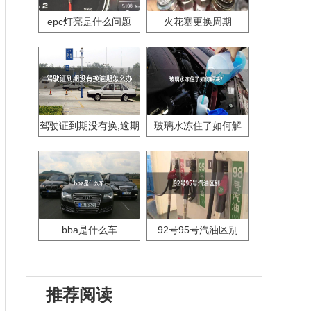
epc灯亮是什么问题
火花塞更换周期
驾驶证到期没有换,逾期
玻璃水冻住了如何解
怎么办??
决？
bba是什么车
92号95号汽油区别
推荐阅读