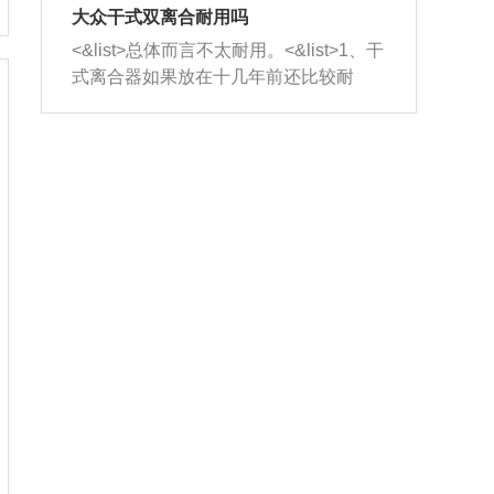
室，最后形成废气排出，就可以让三元
无法制作，需要将车辆送到修理厂或4s
造成烧机油。<&list>3、机油粘度。使用
大众干式双离合耐用吗
催化器得到清洗，排气管堵塞的情况就
店；<&list>2.车辆半轴套管防尘罩破
机油粘度过小的话，同样会有烧机油现
<&list>总体而言不太耐用。<&list>1、干
能够得到解决。
裂，破裂后会出现漏油现象，使半轴磨
象，机油粘度过小具有很好的流动性，
式离合器如果放在十几年前还比较耐
损严重，磨损的半轴容易损坏，产生异
容易窜入到气缸内，参与燃烧。<&list>
用，但是由于现在的汽车发动机动力输
响；<&list>3.稳定器的转向胶套和球头
4、机油量。机油量过多，机油压力过
出越来越高，使得干式离合器散热不足
老化，一般是使用时间过长造成的。解
大，会将部分机油压入气缸内，也会出
的缺陷也逐渐暴露出来。<&list>2、由于
决方法是更换新的质量好的转向橡胶套
现烧机油。<&list>5、机油滤清器堵塞：
干式双离合的工作环境暴露在空气中，
和球头。
会导致进气不畅，使进气压力下降，形
而离合器的散热也是通离合器罩上面的
成负压，使机油在负压的情况下吸入燃
几个小孔来进行散热。但是在行驶过程
烧室引起烧机油。<&list>6、正时齿轮或
中变速箱需要换挡，就不得不使得离合
链条磨损：正时齿轮或链条的磨损会引
器频繁工作。<&list>3、长时间的低速行
起气阀和曲轴的正时不同步。由于轮齿
驶以及过于频繁的启停，导致离合器的
或链条磨损产生的过量侧隙，使得发动
温度不断升高，而低速行驶时空气流动
机的调节无法实现：前一圈的正时和下
效率不高，无法将离合器中的热量有效
一圈可能就不一样。当气阀和活塞的运
的带走，导致离合器内部的温度不断升
动不同步时，会造成过大的机油消耗。
高，加速离合器的磨损。
解决方法：更换正时齿轮或链条。<&list
>7、内垫圈、进风口破裂：新的发动机
设计中，经常采用各种由金属和其他材