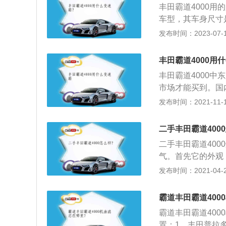
丰田霸道4000用
及强化的悬架系统
车型，其车身尺寸是：
油箱容积为87l。丰
发布时间：2023-07-17
最大扭矩是376
构式悬架，配置方
丰田霸道4000用
丰田霸道4000
市场才能买到。国
准，并没有4.0L
发布时间：2021-11-10
载式。丰田霸道40
55mm、1890m
二手丰田霸道400
副油箱体积为63L
二手丰田霸道40
的驱动模式，四驱
气。首先它的外观
为电控切换。丰田
布置在了尾厢下面
发布时间：2021-04-27
置、前排安全带未
象征。在以前，其
车身稳定控制、后
diA6一样，慢
等。
霸道丰田霸道400
不但名字好听，还
霸道丰田霸道40
某泰品牌的汽车，
置：1、丰田普拉