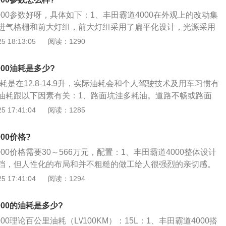
故障率低。打个比方，假如你买辆某泰品牌的汽车，说不定用
4000还有很大的库存量，有人会有疑问除了外观区别新老款，还
4000参数好呀，具体如下：1、丰田霸道4000在外观上的改动集
能力就造就上来了，开个汽车修理厂也不是不成能的；但买辆
定是19款的车，消费者可以通过查看车架号来判定，自己购买
进气格栅和前大灯组，前大灯组采用了扁平化设计，光源采用
了，造就的却是你的“废材”能力，也许开车10年了，啥都没学
型，如果倒数第八位是K那就是19款，如果是J就是18款，风
型更加犀利，霸气。中网由倒梯形升级成六边形，经典的五竖条
 18:13:05
阅读：1290
璃水；3、修理方便。合伙品牌的日系车比起其他系此外汽
驾驶和关单上均一致，所以这个方式是最直接简便的区分方
感。霸道凸出的灯罩、流动的上扬大灯造型其实是受到很多朋
件方面就比力有优势，往往体现在节约维修工时以及维修调养
灯进行微调，锐利上扬的造型，刚硬感更强烈，大灯组内部光
虽然售价40万起步，但它的配件不但廉价并且好找，即便在偏
000油耗是多少?
2、丰田霸道4000中东版集传统的出色越野功能和创新的科技
的配件進行改换，难怪喜爱去西藏玩的土豪们都特别喜爱用普
油耗是在12.8-14.9升，实际油耗会和个人驾驶技术及用车习惯有
豪迈而不失稳重。丰田霸道4000的越野性，可靠性，舒适性都
高颜值。
油耗跟以下因素有关：1、路面坑洼多耗油。道路不畅或路面
的是4.0升V6发动机，最大功率可达183\/5600（Kw\/rp
时间在低挡位的状态行驶，必然增加油耗；2、后备厢当仓库
 17:41:04
阅读：1285
自一体变速器；3、中东版丰田霸道4000简约大气的设计，三排
友将后备厢当成了仓库，不管有用没用的东西一股脑地塞在后
局，利用率极高，腿部空间表现的十分出色。尺寸较大的四幅
车自重，殊不知，车重与油耗的关系成正比，据说车重每下降
用起来舒适，操控更加方便，行车过程中更为安全。虽然采用
000价格?
相应下降若干个百分点；3、错误驾驶多耗2至3倍油。不正确的
一样拥有相当宽敞的成用空间，车内的电子设备也增加了很
000价格需要30～566万元，配置：1、丰田霸道4000整体设计
影响最大，在驾驶过程中，特别是在交通不畅、等红灯、变换
方位用车需求。
挡，但人性化的布局和并不粗糙的做工给人很强烈的亲切感。
急刹车的问题最为常见。
浓，前脸看上去更加凶猛。外凸的大灯和更为粗壮的格栅突出
 17:41:04
阅读：1294
的野性；2、丰田普拉多4000中东GXR仪表板很简略，没有太
很大，握上去手感很舒适，快捷键很便利也很简便，副驾驶车
000的油耗是多少?
大，轻松放下两瓶瓶水是不存在题目的；3、丰田霸道4000透
000理论百公里油耗（L\/100KM）：15L：1、丰田霸道4000搭
质，8座设计一直是兰德酷路泽最能体现实用的特性之一，宽