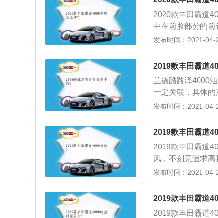
的位置；2、耐造
目前18款酷路泽
2020款丰田霸道
上半年，你的脱手
有什么方式可以判
中在前脸部分的前
丰田普拉多就分歧
的车是否是19款车
了LED光源，造
发布时间：2021-04-25
会，只学会了换玻
挡上的车架号与副
幅也变得更具设计
车，原来在运用配
法。
友的喜爱的。对大
廉价上，而普拉多
2019款丰田霸道4
源设计也有变化；
僻地域都找到相应
兰德酷路泽4000
理念于一身，外形
拉多历代都能坚持
一定关联，具体的
更上一层楼，动力搭载
坑洼不平，车辆长
发布时间：2021-04-25
m），配有6速手
油耗增多。有的车
七座的完美座椅布
备厢内，增加了汽
多功能方向盘，使
2019款丰田霸道4
10％，油耗也会
七人座的设定，但
2019款丰田霸道4
驾驶习惯对油耗的
多，满足驾乘者全
风，不刻意追求高
车道时，急加速、
外观越野车范儿更
发布时间：2021-04-25
了这款中大型SUV
多的润色，偏向盘
2019款丰田霸道4
门的储物槽一样很
2019款丰田霸道4
射着浑厚的军人气