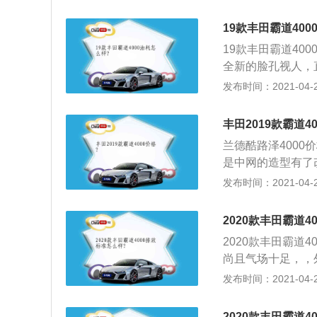
了这款中大型SUV
多的润色，偏向盘
19款丰田霸道400
门的储物槽一样很
19款丰田霸道40
射着浑厚的军人气
全新的脸孔视人，
敞的乘坐和储物空
条，为整车增添了
发布时间：2021-04-25
心的大凹槽，很好
角度反射式组合前
丰田2019款霸道4
进气镀铬格栅面积
兰德酷路泽4000
仅更加壮实，也更
是中网的造型有了
款GT型号，这款酷
发布时间：2021-04-25
万，外观和酷路泽
2、19款GT是
2020款丰田霸道4
车的主要配置有哪
2020款丰田霸道
皮主副电动座椅，
尚且气场十足，，
屏幕，液晶仪表，
身坚持了高原硬汉
发布时间：2021-04-25
网，雾灯，电动折
府机关的引导都很
巡航定速，冰箱，
印象，所以买普拉
的蠕行模式和坦克
2020款丰田霸道4