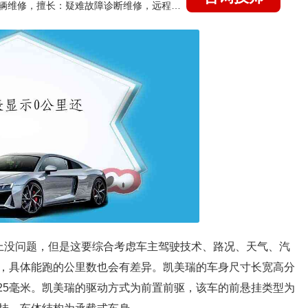
国家认证的汽车维修技师，15年德美日等各系车辆维修，擅长：疑难故障诊断维修，远程维修技术指导
上没问题，但是这要综合考虑车主驾驶技术、路况、天气、汽
，具体能跑的公里数也会有差异。凯美瑞的车身尺寸长宽高分
为2825毫米。凯美瑞的驱动方式为前置前驱，该车的前悬挂类型为