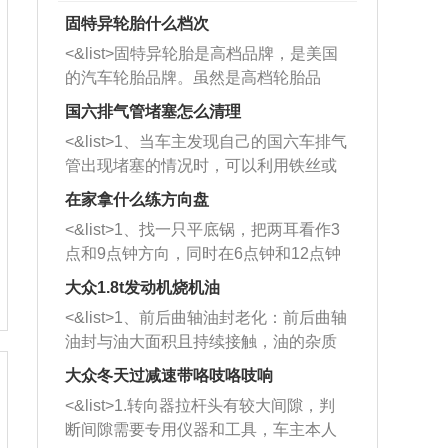
固特异轮胎什么档次
<&list>固特异轮胎是高档品牌，是美国
的汽车轮胎品牌。虽然是高档轮胎品
牌，但是中高低端的轮胎都有生产，这
国六排气管堵塞怎么清理
也是为了更好的开拓市场。
<&list>1、当车主发现自己的国六车排气
管出现堵塞的情况时，可以利用铁丝或
者是细棍，直接将杂物给取出来，如果
在家拿什么练方向盘
堵塞情况比较严重，也可以采取应急措
<&list>1、找一只平底锅，把两耳看作3
施。 <&list>2、直接利用木棍将所有的
点和9点钟方向，同时在6点钟和12点钟
杂物推到排气管里面的位置处，然后将
方向做一个标记。 <&list>2、双手握住
三元催化器拆解开，就可以将堵塞的东
大众1.8t发动机烧机油
平底锅两耳，然后往左打半圈、一圈、
西取出来。但如果是因为积碳过多引起
<&list>1、前后曲轴油封老化：前后曲轴
一圈半的练习，往右同样也要打相同的
的堵塞，就需要将三元催化器泡在草酸
油封与油大面积且持续接触，油的杂质
圈数。 <&list>3、最后强调要反复练
中进行清洗。 <&list>3、也可以利用清
和发动机内持续温度变化使其密封效果
习，这样就可以形成肌肉记忆，在真实
大众冬天过减速带咯吱咯吱响
洗剂对堵塞的情况得到解决，将清洗剂
逐渐减弱，导致渗油或漏油。<&list>2、
驾驶车辆时，不需要记忆也能打好方
放在燃油箱中，与燃油混合后，车辆启
<&list>1.转向器拉杆头有较大间隙，判
活塞间隙过大：积碳会使活塞环与缸体
向。
动时，就可以和汽油一起进入到燃烧
断间隙需要专用仪器和工具，车主本人
的间隙扩大，导致机油流入燃烧室中，