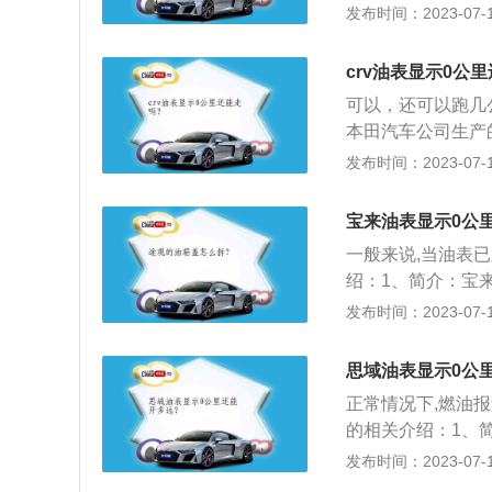
近越好，如果在高
发布时间：2023-07-17
好车速，大功率的
动。不建议油箱亮
crv油表显示0公
续航里程内找到加
可以，还可以跑几公
本田汽车公司生产的
外观，搭配米其林Lat
发布时间：2023-07-17
nabout-veh
国产CR-V，在
宝来油表显示0公
本田新开发的2。0
一般来说,当油表已
是110kw/6500
绍：1、简介：宝
的越野车，但作为
典，超越经典”的新
发布时间：2023-07-17
陆中国，凭借动感
念：作为品牌的载
思域油表显示0公
活的伴侣和对人类
正常情况下,燃油
心理念就是“要为
的相关介绍：1、
力版和五门房车版
发布时间：2023-07-17
一生产平台。2、