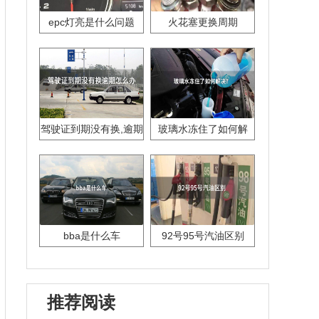
epc灯亮是什么问题
火花塞更换周期
驾驶证到期没有换,逾期
玻璃水冻住了如何解
怎么办??
决？
bba是什么车
92号95号汽油区别
推荐阅读