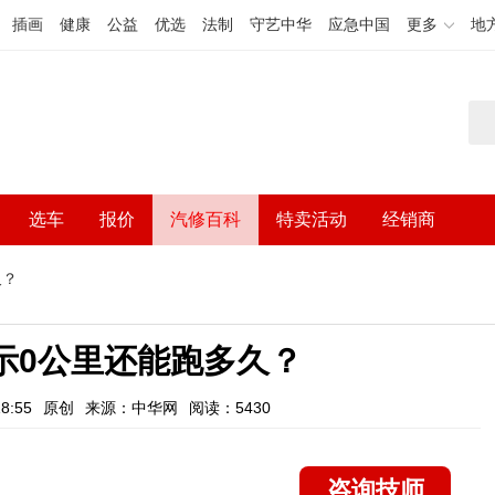
插画
健康
公益
优选
法制
守艺中华
应急中国
更多
地
选车
报价
汽修百科
特卖活动
经销商
久？
示0公里还能跑多久？
8:55
原创
来源：中华网
阅读：5430
咨询技师