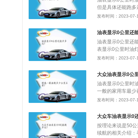
然气汽车；M2类、
但是具体还能跑多
不同。有关介绍如
发布时间：2023-07-17
若是高速公路行驶
到最大程度节油。
油表显示0公里还
行驶可以很大程度
油表显示0公里还
多： 一般情况下
表显示0公里时油
的剩余燃油量可以
般的家用车最少可
发布时间：2023-07-17
车型，毕竟每款车
近的加油站。应急
大众油表显示0公
是要及时去加油，
油表显示0公里时
表红灯亮起时，又
一般的家用车最少
的加油站加油。
决于具体的车型，
发布时间：2023-07-17
的相关信息如下：
发展和国内汽车工
大众车油表显示0
趋势。设计原理：
按理论来说是50
增设一套热循环系
续航的相关介绍：
箱。