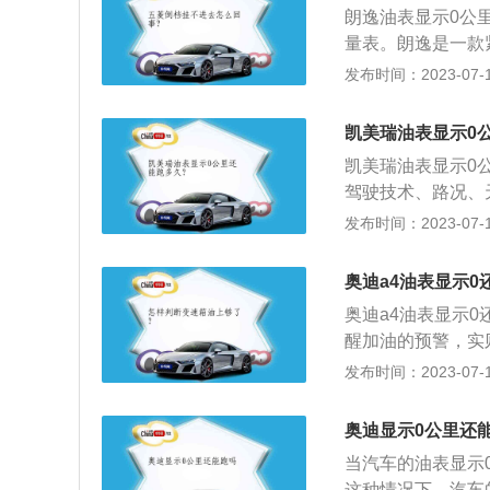
朗逸油表显示0公
量表。朗逸是一款紧
m、高1474mm
发布时间：2023-07-17
变速箱，最大功率
悬架使用了麦弗逊
凯美瑞油表显示0
凯美瑞油表显示0
驾驶技术、路况、
具体能跑的公里数也
发布时间：2023-07-17
毫米、1455毫米
挂类型为麦弗逊式
奥迪a4油表显示0
式车身。
奥迪a4油表显示
醒加油的预警，实
路况。一般情况下
发布时间：2023-07-17
具体的剩余燃油量
4858mm、184
奥迪显示0公里还
110kw，最大扭为2
当汽车的油表显示
这种情况下，汽车