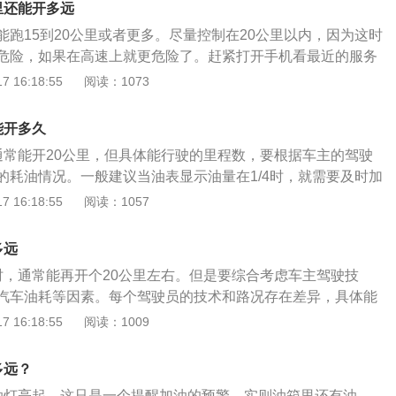
里还能开多远
能跑15到20公里或者更多。尽量控制在20公里以内，因为这时
危险，如果在高速上就更危险了。赶紧打开手机看最近的服务
是否停车叫救援。以下是关于思域的相关介绍：1、简介：本
 16:18:55
阅读：1073
的两厢车、硬顶跑车coupe、混合动力版和五门房车版。在国
与东风本田现有车型本田CR-V出自同一生产平台。2、外观：
能开多久
了海外车型的造型设计，装配全LED大灯。新车车身侧面的设
通常能开20公里，但具体能行驶的里程数，要根据车主的驾驶
胆，C柱的平缓过渡类似于一款Coupe车型，采用了（括号
的耗油情况。一般建议当油表显示油量在1/4时，就需要及时加
且灯组呈现出飞镖形状。
表亮红灯时，不能及时加油的车主，应将车辆靠右边，匀速行
 16:18:55
阅读：1057
加油站，防止继续快速行驶导致半路没油。并尽可能的减少急
为，关闭车内空调，采取一系列节能的驾驶习惯来延长车辆的
多远
，对于要远行的车主，在行驶前，需要将路线行程和油量规划
时，通常能再开个20公里左右。但是要综合考虑车主驾驶技
充足的燃油量。如果长时间的高负荷行驶，会影响到车辆的使
汽车油耗等因素。每个驾驶员的技术和路况存在差异，具体能
异。等速油耗是国标规定的某些类型车辆，在等速行驶燃料消
 16:18:55
阅读：1009
车辆百公里油耗。这些类型车辆包括：M1类、最大设计总质量
2类和N1类的压缩天然气汽车；最大设计总质量不超过3.5t的M1
多远？
大设计总质量超过3.5t的M2类、M3类和N2类、N3类的压缩天
油灯亮起，这只是一个提醒加油的预警，实则油箱里还有油，