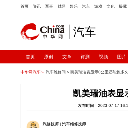
首页
资讯
军事
财经
娱乐
汽车
游戏
文化
援藏
汽车
首页
原创
文章
评测
视频
图片
中华网汽车＞
汽车维修间 >
凯美瑞油表显示0公里还能跑多
凯美瑞油表显
发布时间：2023-07-17 16:1
汽修技师
|
汽车维修技师