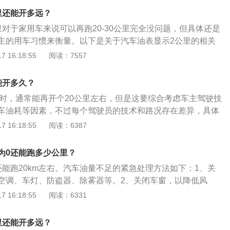
面的设计要比前脸更加大胆，C柱的平缓过渡类似于一款Coup
里还能开多远？
号式”LED尾灯，且灯组呈现出飞镖形状。
里对于家用车来说可以再跑20-30公里完全没问题，但具体还是
主的用车习惯来衡量。以下是关于汽车油表显示2公里的相关
示0公里油箱的实际油量：一般情况下油表指示灯点亮时，普通
 16:18:55
阅读：7557
还剩5L燃油，具体的剩余燃油量可以在车辆的使用说明书上找
灯的时候还会剩9升油，毕竟这是一款中型车，油箱越大剩余
能开多久？
油表显示0公里行车的注意事项：驾驶员的驾驶技术、路况、天
0”时，通常能再开个20公里左右，但是这要综合考虑车主驾驶技
是高速公路行驶途中油表灯点亮，尽量靠右匀速行驶，建议关
车油耗等因素，不过每个驾驶员的技术和路况存在差异，具体
最大程度节油。
差异。所以当油表显示的油量在四分之一处的时候，就可以去
 16:18:55
阅读：6387
亮起时，又不能及时加油，应此时靠右行驶匀速行驶，开到附
止因为半路没油导致无法行驶。油表显示0公里还能开多远的
为0还能跑多少公里？
要知道车辆的油箱容积；2.要是车子的油表为“0”时，加满油
还能跑20km左右。汽车油量不足的紧急处理方法如下：1、关
了多少升油；3.计算一下，油表显示为“0”时的油量，也就是
空调、车灯、防盗器、除雾器等。2、关闭车窗，以降低风
加入的油量；4.然后根据平时的耗油，将数值计算出来。综
。3、控制车速，建议一般排量1.3-1.8L的车，最佳车速控制
 16:18:55
阅读：6331
时还能跑多少公里=(油表显示为“0”时的油量/百公里耗油)/100
间，2.0-3.0L车型，最佳车速控制在55-75km/h之间。4、尽可能
油表显示“0”时还能跑不少距离，但是以防万一还是建议尽早加
被迫踩刹车，也应考虑合理减少踩刹车的时间和频率。5、打
里还能开多远？
呼叫送油服务。