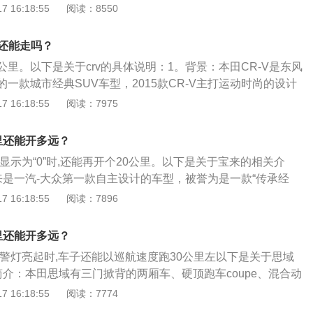
速上就找服务区，或者下高速就立马找加油站，同时合理控制
 16:18:55
阅读：8550
用电器要及时关闭，避开拥堵路面尽量做到平稳驾驶减小制
警报再去加油。紧急情况：油量报警后，并不确定是否能够在
里还能走吗？
油站，尤其是在跑高速或者陌生城市的时候。
里。以下是关于crv的具体说明：1。背景：本田CR-V是东风
一款城市经典SUV车型，2015款CR-V主打运动时尚的设计
itude系列SUV轮胎，操控性能极佳。CR-V是comfortableru
 16:18:55
阅读：7975
icle的缩写，从名字就可以看出其对舒适性的要求是首要。2。特点：
外形、性能及主要参数上和进口的没什么区别，其配备的发动机是
里还能开多远？
l双顶置凸轮轴i-vtec发动机，代表本田的最新技术。最大功率
显示为“0”时,还能再开个20公里。以下是关于宝来的相关介
rpm，最大扭力是190n。m/4000rpm，动力性及越野性虽不及纯正
来是一汽-大众第一款自主设计的车型，被誉为是一款“传承经
一款都市用多功能车其舒适性和实用性越野车无法比拟。
车。2001年，大众集团全新三厢车以“宝来BORA”为名正式登
 16:18:55
阅读：7896
造型和领先技术，建立了“驾驶者之车”的良好声誉。2、产品理
体，淋漓尽致地体现了大众品牌“迷人的完美、不断地创新、生
里还能开多远？
环境负责”的全部内涵，是大众品牌核心价值的忠实体现者，核
报警灯亮起时,车子还能以巡航速度跑30公里左以下是关于思域
汽车的价值树立典范，令人体现完美。
简介：本田思域有三门掀背的两厢车、硬顶跑车coupe、混合动
。在国内上市的本田思域与东风本田现有车型本田CR-V出自同
 16:18:55
阅读：7774
外观：全新思域基本延续了海外车型的造型设计，装配全LED