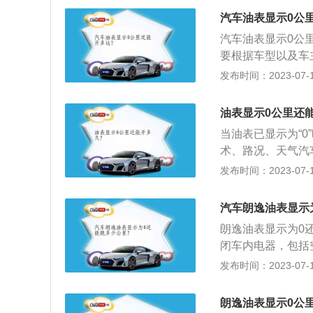
大灯。新车车身侧
汽车油表显示0公
e车型，采用了“括
汽车油表显示0公
要根据车型以及车
介绍：1、油表显
发布时间：2023-07-17
的家用小轿车基本
到。比如帕萨特亮
油表显示0公里还
油量就越多。2、
当油表已显示为“
气都关乎油耗，若
术、路况、天气汽
闭车内空调已达到
能跑的公里数也有
发布时间：2023-07-17
加油。当油表红灯
近加油站加油，防
汽车朗逸油表显示
判断介绍：1.首先
朗逸油表显示为0
箱，这时记下当时加
闭车内电器，包括
油箱的总量减去所
阻，达到省油的作用
发布时间：2023-07-17
上：油表显示为“0”
在45-65km/h之
公里。虽然说汽车
少踩刹车，即使是
油。
朗逸油表显示0公
电话叫拖车，或者