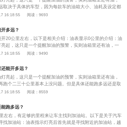
M3类和最大总质量大于或等于2t的N类车辆。
远取决于具体的车型，因为每款车的油箱大小、油耗及设定都
下： 如何节油： 驾驶员的驾驶技术、路况、天气都关乎油耗，
 16:18:55
阅读：9693
途中油表灯点亮，尽量靠右匀速行驶，建议关闭车内空调已达
国家高速公路的规定是平均57公里一个服务区，车辆在高速上
能开多远？
省油，基本上能坚持到下一个加油站。 油箱越大剩余油量越
能开20公里左右，以下是相关介绍：油表显示0公里的介绍：油
油表指示灯点亮时，普通的家用小轿车至少还剩5升燃油，具体
灯亮起，这只是一个提醒加油的预警，实则油箱里还有油，一
在车辆的使用说明书上找到。
以再跑个20公里左右。但是具体还能跑多远还是取决于具体的
 16:18:55
阅读：9490
的油箱大小、油耗及设定都是不同。在城市中，足够坚持到最
处理方法：如果油表的红灯亮起，虽说汽车还能继续开，可还
里还能开多远？
当油表显示的油量在四分之一处的时候，就可以去加油。当油
油灯亮起，这只是一个提醒加油的预警，实则油箱里还有油，
不能及时加油，此时在高速上靠右行驶且尽量匀速，开到附近
再跑个二三十公里基本上没问题。但是具体还能跑多远还是取
毕竟每款车的油箱大小、油耗及设定都会不同。关于汽车油箱
 16:18:55
阅读：8559
简介：汽车燃油箱是汽车油箱的全称。当前，随着汽车工业的
业的振兴，各大汽车生产企业对汽车燃油箱的需求呈明显增长
还能跑多远？
利用汽车运行时发动机产生的热能，在发动机，油箱，水箱间
公里左右，有足够的里程来让车主找到加油站。以下是关于汽车
统。将原单一油箱设计成由主油箱、副油箱组成的组合式油
寻找加油站：油表指示灯亮后首先就是寻找附近的加油站，越