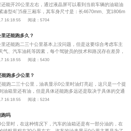
里还能开20公里左右，通过液晶屏可以看到当前车辆的油箱油
凑型4门5座三厢车，其车身尺寸是：长4670mm、宽1806m
，轴距为2688mm。朗逸搭载了1.4T涡轮增压发动机和7挡双离合
 16:18:55
阅读：5704
是110千瓦，最大扭矩是250牛米，其驱动方式是前置前驱，前
式独立悬架，后悬架使用了扭力梁式非独立悬架。
公里还能跑多久？
公里还能跑二三十公里基本上没问题，但是这要综合考虑车主
天气、汽车油耗等因素，每个驾驶员的技术和路况存在差异，
会有差异。凯美瑞的车身尺寸长宽高分别为4885毫米、1840
 16:18:55
阅读：5430
，轴距为2825毫米。凯美瑞的驱动方式为前置前驱，该车的前悬
独立悬挂，后悬挂类型为多连杆式独立悬挂，车体结构为承载
还能跑多少公里？
0还能跑二三十公里，油表显示0公里时油灯亮起，这只是一个提
则油箱里还有油，但是具体还能跑多远还是取决于具体的交通
油表指示灯点亮时，普通的家用小轿车基本还剩5l到8l燃油，
 16:18:55
阅读：5234
可以在车辆的使用说明书上找到。奥迪a4车身的长宽高分别为
7mm、1439mm，轴距为2908mm。该车搭载的发动机最大功率为
能跑吗
70nm。
0公里时，在这种情况下，汽车的油箱还是有一部分油的，在
的续航里程在30公里左右。汽车的油表显示0公里主要是为了