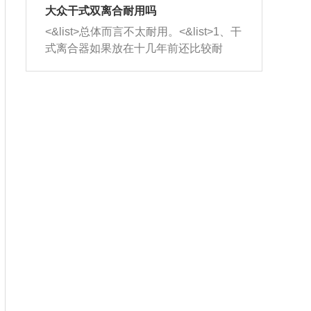
室，最后形成废气排出，就可以让三元
无法制作，需要将车辆送到修理厂或4s
造成烧机油。<&list>3、机油粘度。使用
大众干式双离合耐用吗
催化器得到清洗，排气管堵塞的情况就
店；<&list>2.车辆半轴套管防尘罩破
机油粘度过小的话，同样会有烧机油现
<&list>总体而言不太耐用。<&list>1、干
能够得到解决。
裂，破裂后会出现漏油现象，使半轴磨
象，机油粘度过小具有很好的流动性，
式离合器如果放在十几年前还比较耐
损严重，磨损的半轴容易损坏，产生异
容易窜入到气缸内，参与燃烧。<&list>
用，但是由于现在的汽车发动机动力输
响；<&list>3.稳定器的转向胶套和球头
4、机油量。机油量过多，机油压力过
出越来越高，使得干式离合器散热不足
老化，一般是使用时间过长造成的。解
大，会将部分机油压入气缸内，也会出
的缺陷也逐渐暴露出来。<&list>2、由于
决方法是更换新的质量好的转向橡胶套
现烧机油。<&list>5、机油滤清器堵塞：
干式双离合的工作环境暴露在空气中，
和球头。
会导致进气不畅，使进气压力下降，形
而离合器的散热也是通离合器罩上面的
成负压，使机油在负压的情况下吸入燃
几个小孔来进行散热。但是在行驶过程
烧室引起烧机油。<&list>6、正时齿轮或
中变速箱需要换挡，就不得不使得离合
链条磨损：正时齿轮或链条的磨损会引
器频繁工作。<&list>3、长时间的低速行
起气阀和曲轴的正时不同步。由于轮齿
驶以及过于频繁的启停，导致离合器的
或链条磨损产生的过量侧隙，使得发动
温度不断升高，而低速行驶时空气流动
机的调节无法实现：前一圈的正时和下
效率不高，无法将离合器中的热量有效
一圈可能就不一样。当气阀和活塞的运
的带走，导致离合器内部的温度不断升
动不同步时，会造成过大的机油消耗。
高，加速离合器的磨损。
解决方法：更换正时齿轮或链条。<&list
>7、内垫圈、进风口破裂：新的发动机
设计中，经常采用各种由金属和其他材