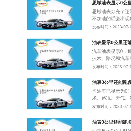
思域油表显示0公
思域油表灯亮了还
不加油的话会出现
区离多远，来计算
发布时间：2023-07-17
田思域有三门掀背
内上市的本田思域
油表显示0公里还
全新思域基本延续
汽车油表显示0，
计要比前脸更加大
技术、路况和汽车
式）LED尾灯，
油了。另外，当油
发布时间：2023-07-17
驶，并开到附近的
加速和急刹车的行
油表0公里还能跑
行驶里程数。再者
当油表已显示为0
好，保证车辆具有
术、路况、天气、
用寿命。
跑的公里数也有差
发布时间：2023-07-17
耗量试验中得到的
不超过3.5t的M
油表0公里还能跑
类、N1类车辆；最
油表显示0公里时