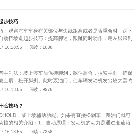
起步技巧
巧：观察汽车车身有关部位与边线距离或者是否重合时，踩下
自动挡坡道起步技巧：提高脚速，跟趾同时动作，用左脚踩刹
自动挡的车与手动挡相比，不仅操作更加简单而且还不容易熄
 16:18:55
阅读：1038
两个技巧：1、从坡底起步开始进行坡道定点停车，控制好车
侧路边线靠近；当看到引擎盖右前角1/3处与路边线重合时，即
同时通过右后视镜观察整个车身与边线的位置关系，目的是保
有手刹法：坡上停车后保持脚刹，踩住离合，拉紧手刹，确保
在30cm以内。确定好30cm的距离后，观察左后视镜，当左
坡上后，松开脚刹。此时轰油门，使车辆发动机发出较大轰鸣
条粗黄实线（桩杆线）重合时，即可踩刹车踩离合停车；2、
并慢抬离合，发动机声音会随着离合的抬起而逐渐变弱，抬到
 16:18:55
阅读：9976
看右边雨刮器上的凸起点，与停车标志牌的杆，还有眼睛成三
静时，双脚保持不动并放手刹，完成坡起。考试时可以适当加
合踩刹车停车。自动挡坡道起步最怕的就是溜车，而解决这一
时可以大油门带手刹强起。正确起步时车辆应平稳，无前冲、
：1、提高脚速。也就是加快右脚从刹车踏板挪到油门踏板并
什么技巧？
，平稳起步的关键是掌握离合器半联动的时机，要与油门踏板
度；2、跟趾同时动作。这一招难度有点大，用右脚掌踩住刹
TOHOLD，或上坡辅助功能。如果有直接松刹车、踩油门就可
起步过程中感觉动力不足，发动机即将熄火，就要多踩一点离
去踩油门，并且脚掌松刹车和脚跟踩刹车的速度要控制得很稳
动挡的相关介绍：1、自动原理：发动机的动力是通过变速箱
门重新起步。
踩刹车。当用右脚踩刹车将车辆在坡道上停住以后，慢慢挪开
也是影响油耗的关键指标，一般来说自动变速器比手动变速器
 16:18:55
阅读：7358
刹车上，然后用右脚去踩油门；4、用手刹停住。用脚刹在坡
上。不管手动还是自动变速箱，挡位越多就越省油。2、驾驶技