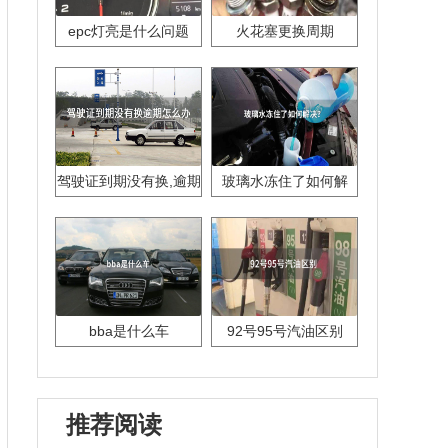
epc灯亮是什么问题
火花塞更换周期
驾驶证到期没有换,逾期
玻璃水冻住了如何解
怎么办??
决？
bba是什么车
92号95号汽油区别
推荐阅读