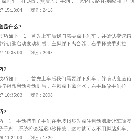
先踩刹车、挂D挡，然后放开手刹，一般的坡路直接踩油门前进
把这个动作快速完成，因为车辆在D挡上的时候是一直都有前
 15:13:04
阅读：2418
车后就会前进；3、上坡时之所以会溜车是因为坡路太陡的情
大于前进的驱动力，即便这样车子也不会马上就后溜，会有一
道是什么?
状态，在这个短时间内你只要把油门踩下去就可以保证不溜
技巧如下：1、首先上车后我们需要踩下刹车，并确认变速箱
利用手刹也可以，就是在松开刹车后踩下油门的瞬间放开手
后拧钥匙启动发动机后，左脚踩下离合器，右手释放手刹拉
控制，弄不好会损坏驻车制动装置。
入1挡，准备起步；3、左脚慢慢释放离合器踏板的同时，右脚
 10:35:03
阅读：2098
，转移到油门踏板上，开始缓缓的加油门，配合左脚离合器的
入“离合器半联动”状态，此时车辆就会开始缓慢起步了；4、在
巧?
左脚离开离合器踏板，右脚按照需要踩下油门使车辆加速就可
技巧如下：1、首先上车后我们需要踩下刹车，并确认变速箱
后拧钥匙启动发动机后，左脚踩下离合器，右手释放手刹拉
入1挡，准备起步；3、左脚慢慢释放离合器踏板的同时，右脚
 10:35:03
阅读：2098
，转移到油门踏板上，开始缓缓的加油门，配合左脚离合器的
入“离合器半联动”状态，此时车辆就会开始缓慢起步了；4、在
巧?
左脚离开离合器踏板，右脚按照需要踩下油门使车辆加速就可
巧：1、手动挡电子手刹在半坡起步先踩住制动踏板让车辆停
子手刹，系统将会延迟3秒释放，这时就可以不用脚踏刹车。
离合挂上1挡，然后加油门直接起步；2、电子手刹从基本的驻
 11:24:03
阅读：1820