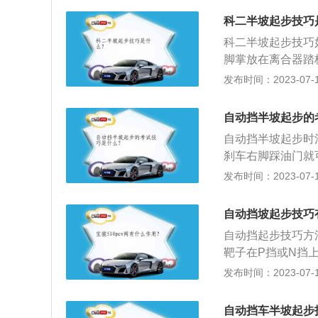
道上停稳，然后拉
巧：手动挡车，应
科二半坡起步技巧
趋势之后缓缓松掉
件的动平衡和转动
只需控制油门和刹
科二半坡起步技巧
间在非正常的工作
准，但是也不是说
脚掌放在离合器踏
现象经常发生，寿命
手刹配合的习惯还
脚能够有一个支撑
发布时间：2023-07-17
300多转，可以
速；自动挡虽有锁
好：在踩刹车的时
然降下来。在坡道
自动挡半坡起步的
和刹车，那在倒车
自动挡半坡起步时
刹车，避免车辆惯
刹车右脚踩油门就
车辆在坡道上停住
发布时间：2023-07-17
上，并且解放出右
油门感觉到车辆往
自动挡坡起步技巧
自动挡起步技巧方
靶子在P挡或N挡
后，松手刹的同时
发布时间：2023-07-17
辆慢慢起步；4、
松开制动踏板。5
自动挡车半坡起步