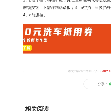
1、p驻车挡：换挡杆处于此位置时驱动轮会被机械
解锁按钮，不需踩制动踏板；3、n空挡：当换挡
4、d前进挡。
本文内容为中华网·汽车（
auto.
分享：
相关阅读