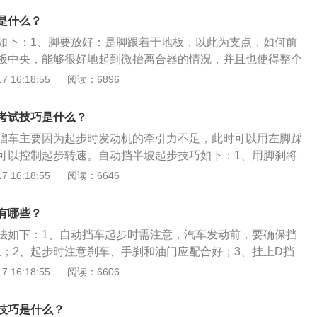
起手刹，接着将右脚放到油门上轻踩，感觉到车辆有动起来的
该高转速加挡。发动机是按照在较高转速下工作设计，各种部
是什么？
手刹。相比手动挡而言，自动挡半坡起步会简单许多，因为你
惯量等参数也都是以高转速下为参考值设计，如果发动机长时
车的节奏，不会像手动挡那样，需要把离合拿捏到非常的精
如下：1、脚要放好：是脚跟着于地板，以此为支点，如何前
状态下工作，内部机件的负荷和磨损自然增加，抖动和叫杆儿
完全没有任何风险。上坡时，自动挡方便。不过，起步能养成
板中央，能够很好地起到微抬离合器的情况，并且也使得整个
也要受影响。选择3000RPM作为加挡转数，加挡后正好是2
是比较保险。下坡时，手动挡可以通过档位变换，来控制车
，不会太酸，导致离合器掌握的不好。2、离合与刹车配合
 16:18:55
阅读：6896
保证发动机始终工作在健康转速的范围之内。
档装置，但不如手动挡灵活，主要靠刹车。
候，先轻踩，如何慢慢加大力度，不要进行急刹，使得速度突
停车这里，和离合器配合好，当看到点位后，快速地踩下离合
考试技巧是什么？
入库中，估算即将完成入库的时候，轻踩离合控制动力，轻踩
溜车主要因为起步时发动机的牵引力不足，此时可以用左脚踩
性。
可以控制起步转速。自动挡半坡起步技巧如下：1、用脚刹将
，然后将右脚慢慢往旁边移。2、将空出来的左脚踩在刹车
 16:18:55
阅读：6646
脚。3、左脚踩住刹车，用右脚踩油门提高发动机转速。4、加
前绷紧后，就可以慢慢松开刹车，车辆半坡起步成功。
有哪些？
法如下：1、自动挡车起步时需注意，汽车发动前，要确保挡
上；2、起步时注意刹车、手刹和油门应配合好；3、挂上D挡
慢抬刹车(等同于手动挡车的慢抬离合器)然后轻点油门，让车
 16:18:55
阅读：6606
切忌猛踩油门，不仅仅费油，而且有损车辆。注意挂挡时不要
、自动变速箱在不启动的情况下机油不循环，由于内部的机械
技巧是什么？