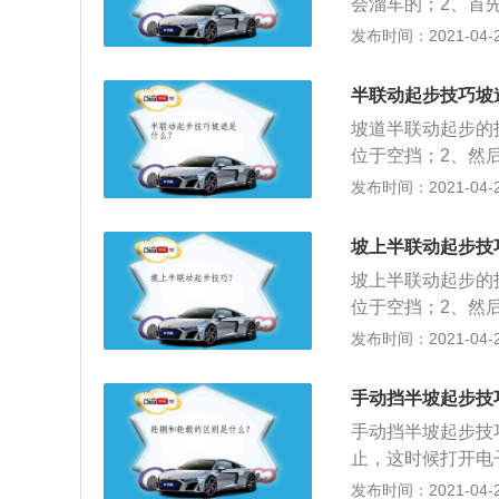
会溜车的；2、首
就行，陡坡的话就
发布时间：2021-04-27
进趋势的，松开刹
况下重力加速度要
半联动起步技巧坡
个很短时间的停滞
坡道半联动起步的
车；4、如果非要
位于空挡；2、然
刹，这个时间不好
杆，并将变速箱挂
发布时间：2021-04-27
从刹车踏板上离开
动作，车辆就会进
坡上半联动起步技
车辆起步稳定后，
坡上半联动起步的
以了。
位于空挡；2、然
杆，并将变速箱挂
发布时间：2021-04-27
从刹车踏板上离开
动作，车辆就会进
手动挡半坡起步技
车辆起步稳定后，
手动挡半坡起步技
以了。
止，这时候打开电
当要起步时，踩下
发布时间：2021-04-26