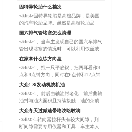
固特异轮胎什么档次
<&list>固特异轮胎是高档品牌，是美国
的汽车轮胎品牌。虽然是高档轮胎品
牌，但是中高低端的轮胎都有生产，这
国六排气管堵塞怎么清理
也是为了更好的开拓市场。
<&list>1、当车主发现自己的国六车排气
管出现堵塞的情况时，可以利用铁丝或
者是细棍，直接将杂物给取出来，如果
在家拿什么练方向盘
堵塞情况比较严重，也可以采取应急措
<&list>1、找一只平底锅，把两耳看作3
施。 <&list>2、直接利用木棍将所有的
点和9点钟方向，同时在6点钟和12点钟
杂物推到排气管里面的位置处，然后将
方向做一个标记。 <&list>2、双手握住
三元催化器拆解开，就可以将堵塞的东
大众1.8t发动机烧机油
平底锅两耳，然后往左打半圈、一圈、
西取出来。但如果是因为积碳过多引起
<&list>1、前后曲轴油封老化：前后曲轴
一圈半的练习，往右同样也要打相同的
的堵塞，就需要将三元催化器泡在草酸
油封与油大面积且持续接触，油的杂质
圈数。 <&list>3、最后强调要反复练
中进行清洗。 <&list>3、也可以利用清
和发动机内持续温度变化使其密封效果
习，这样就可以形成肌肉记忆，在真实
大众冬天过减速带咯吱咯吱响
洗剂对堵塞的情况得到解决，将清洗剂
逐渐减弱，导致渗油或漏油。<&list>2、
驾驶车辆时，不需要记忆也能打好方
放在燃油箱中，与燃油混合后，车辆启
<&list>1.转向器拉杆头有较大间隙，判
活塞间隙过大：积碳会使活塞环与缸体
向。
动时，就可以和汽油一起进入到燃烧
断间隙需要专用仪器和工具，车主本人
的间隙扩大，导致机油流入燃烧室中，