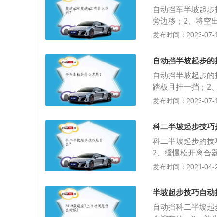
得不到润滑和降温
自动挡车半坡起步
旁边移；2、将空
了刹车，车主就可
发布时间：2023-07-17
前绷紧后就可以慢
车的挡位有：1、
自动挡半坡起步的
启动发动机；2、
自动挡半坡起步的
空挡：当换挡杆位
踏板且挂一挡；2
4、d前进挡。
前的趋势时，缓慢
发布时间：2023-07-17
事项有：1、右脚
门踏板，避免制动
科二半坡起步技巧
态下踩油门，因为
科二半坡起步的技
2、缓慢松开离合
动；3、右脚缓慢
发布时间：2021-04-27
4、左脚再向上抬
向前窜动的感觉，
半坡起步技巧自动
到底，车辆就可以
自动挡科二半坡起