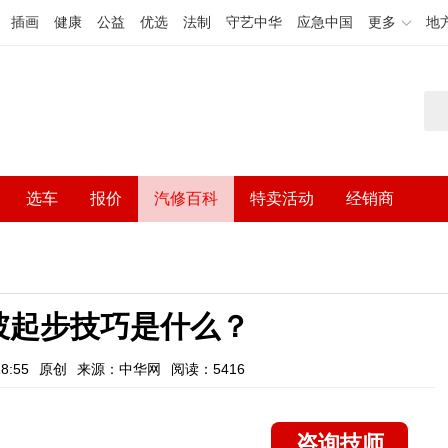
插画
健康
公益
优选
法制
守艺中华
应急中国
更多
地
选车
报价
汽修百科
特卖活动
经销商
坡起步技巧是什么？
8:55
原创
来源：中华网
阅读：5416
咨询技师