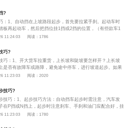
车功能AUTOHOLD。AUTOHOLD自动驻车功能技术的运
车辆停下时不需要长时间刹车。启动自动电子驻车制动的情况
挡?
不必要的滑行。是由电子控制方式实现停车制动的技术。其工
巧：1、自动挡在上坡路段起步，首先要拉紧手刹。起动车时
刹相同，均是通过刹车盘与刹车片产生的摩擦力来达到控制停
踏板再起动车，然后把挡位挂1挡或2挡的位置，（有些款车1
制方式从之前的机械式手刹拉杆变成了电子按钮；3、电子手
示的，只有高挡用D标示的；2、不要挂D挡）。松开刹车右脚
 11:24:03
阅读：1786
系统。电子驻车制动系统（EPB：ElectricalParkBrake）
慢加油的同时右手慢慢放下手刹；3、下坡时也是要用低挡
的临时性制动和停车后的长时性制动功能整合在一起，并且由
挡，不要踏油门踏板，随惯性下坡，但右脚要放在刹车踏板上控
停车制动的技术。是由电子控制方式实现停车制动的技术。其
技巧?
手刹相同，均是通过刹车盘与刹车片产生的摩擦力来达到控制
技巧：1、开大货车拉重货，上长坡和陡坡要怎样开？上长坡
控制方式从之前的机械式手刹拉杆变成了电子按钮。从电子手
上是否有故障车或路障，避免途中停车，进行坡道起步。如果
延伸到自动驻车功能AUTOHOLD。AUTOHOLD自动驻车功
信心，就别冲坡了，在坡下挂低挡，也叫爬坡挡慢慢爬坡；
 11:23:03
阅读：2020
得驾驶者在车辆停下时不需要长时间刹车。以及启动自动电子
需要坡道起步，拉手刹，找两块石头在后轮打眼，松开手刹，
，能够避免车辆不必要的滑行，简单的说就是车辆不会溜后。
。装长货的车要前后重量一样，别在半坡上停车，在坡下用低
步技巧?
别停车和换挡，谨防大货车“抬头”翻车；3、挡位提前换好，土
步技巧：1、起步技巧方法：自动挡车起步时需注意，汽车发
路况用合适的挡位，动力要给足爬坡当然用扭力最大的挡，只
子在P挡或N挡上，起步时注意刹车、手刹和油门应配合好，挂
省力。无论几挡的变速箱，你都用1挡来走不好走的路，则发
的同时慢抬刹车（等同于手动挡车的慢抬离合器）然后轻点油
 11:23:03
阅读：1780
步。切忌猛踩油门，不仅仅费油，而且有损车辆。注意挂挡时
；2、在实际的驾驶中自动挡在上坡起步时，一般短时间内是