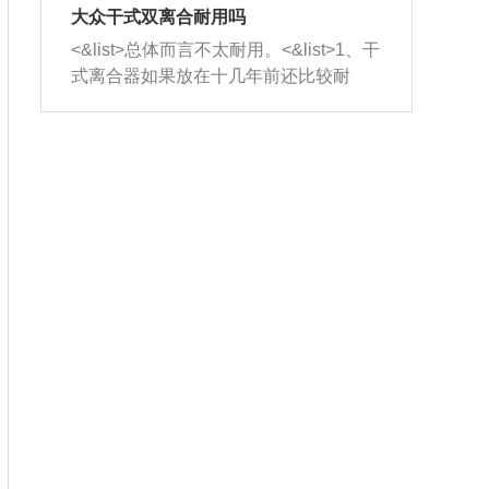
室，最后形成废气排出，就可以让三元
无法制作，需要将车辆送到修理厂或4s
造成烧机油。<&list>3、机油粘度。使用
大众干式双离合耐用吗
催化器得到清洗，排气管堵塞的情况就
店；<&list>2.车辆半轴套管防尘罩破
机油粘度过小的话，同样会有烧机油现
<&list>总体而言不太耐用。<&list>1、干
能够得到解决。
裂，破裂后会出现漏油现象，使半轴磨
象，机油粘度过小具有很好的流动性，
式离合器如果放在十几年前还比较耐
损严重，磨损的半轴容易损坏，产生异
容易窜入到气缸内，参与燃烧。<&list>
用，但是由于现在的汽车发动机动力输
响；<&list>3.稳定器的转向胶套和球头
4、机油量。机油量过多，机油压力过
出越来越高，使得干式离合器散热不足
老化，一般是使用时间过长造成的。解
大，会将部分机油压入气缸内，也会出
的缺陷也逐渐暴露出来。<&list>2、由于
决方法是更换新的质量好的转向橡胶套
现烧机油。<&list>5、机油滤清器堵塞：
干式双离合的工作环境暴露在空气中，
和球头。
会导致进气不畅，使进气压力下降，形
而离合器的散热也是通离合器罩上面的
成负压，使机油在负压的情况下吸入燃
几个小孔来进行散热。但是在行驶过程
烧室引起烧机油。<&list>6、正时齿轮或
中变速箱需要换挡，就不得不使得离合
链条磨损：正时齿轮或链条的磨损会引
器频繁工作。<&list>3、长时间的低速行
起气阀和曲轴的正时不同步。由于轮齿
驶以及过于频繁的启停，导致离合器的
或链条磨损产生的过量侧隙，使得发动
温度不断升高，而低速行驶时空气流动
机的调节无法实现：前一圈的正时和下
效率不高，无法将离合器中的热量有效
一圈可能就不一样。当气阀和活塞的运
的带走，导致离合器内部的温度不断升
动不同步时，会造成过大的机油消耗。
高，加速离合器的磨损。
解决方法：更换正时齿轮或链条。<&list
>7、内垫圈、进风口破裂：新的发动机
设计中，经常采用各种由金属和其他材