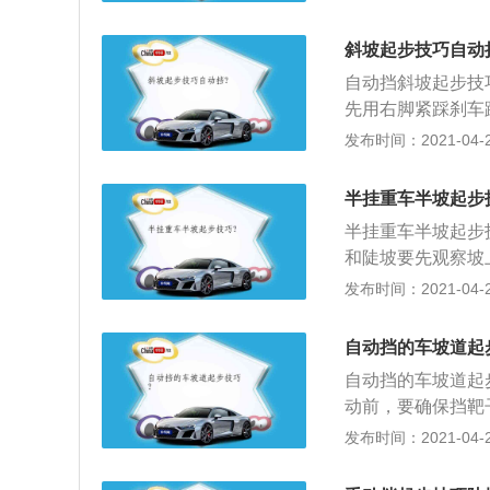
车功能延伸到自动驻
用，使得驾驶者在
斜坡起步技巧自动
下，能够避免车辆
自动挡斜坡起步技
作原理与机械式手
先用右脚紧踩刹车
车制动，只不过控
挡和2挡用拼音标
发布时间：2021-04-26
刹也就是电子驻车制动
放到油门踏板上慢
是指将行车过程中
的，就是1挡或2
电子控制方式实现
半挂重车半坡起步
制车速。
工作原理与机械式
半挂重车半坡起步
停车制动，只不过
和陡坡要先观察坡
刹从基本的驻车功能
你对你的手艺没有
发布时间：2021-04-26
能技术的运用，使
2、万一途中停车
驻车制动的情况下
缓慢油离配合起步
自动挡的车坡道起
速挡爬坡，半坡上
自动挡的车坡道起
路抢不进挡的。看
动前，要确保挡靶
有这样车爬坡才会
上D挡后，松手刹
发布时间：2021-04-26
动机带动着轻松。
门，让车辆慢慢起
不要松开制动踏板