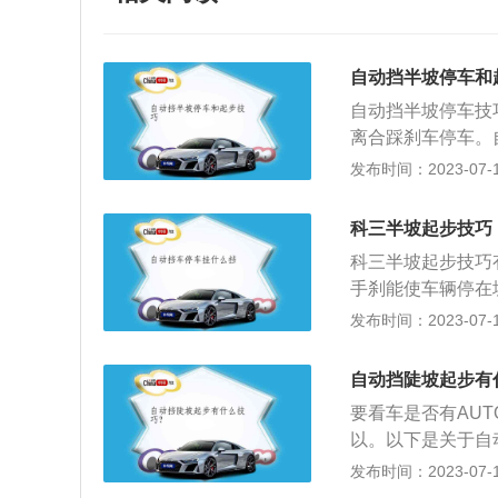
自动挡半坡停车和
自动挡半坡停车技
离合踩刹车停车。
车，用手刹停住。
发布时间：2023-07-17
火。自动挡坡道有
速，慢打方往向右
科三半坡起步技巧
可保持方向直行，
科三半坡起步技巧
证车身与路边线距离
手刹能使车辆停在
后视镜下沿与第二
声，保持油门不变
发布时间：2023-07-17
还有一种方法是：
发动机声音刚好安
点一线时，踩下离
大油门力度，必要
问题的技巧有四个
自动挡陡坡起步有
抖动、熄火的现象
踩下油门踏板的速
要看车是否有AU
紧密配合。如果在
车的同时用右脚跟
以。以下是关于自
合器踏板，加大油
才行；3、用左脚
传递出去，变速箱
发布时间：2023-07-17
右脚并将左脚踩在
油耗要高10%以