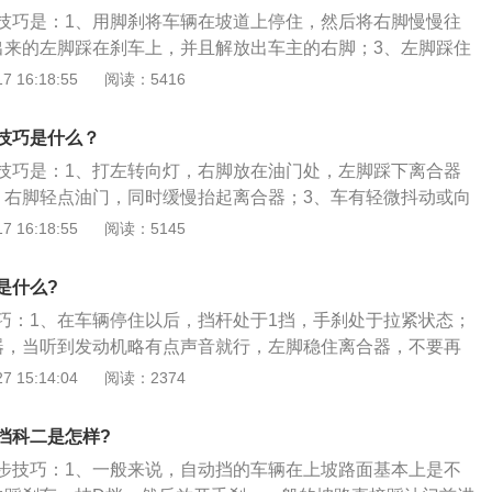
，长距离、快速地拖车会造成变速箱的磨损和损坏。
技巧是：1、用脚刹将车辆在坡道上停住，然后将右脚慢慢往
出来的左脚踩在刹车上，并且解放出车主的右脚；3、左脚踩住
以用右脚去踩油门提高发动机转速；4、加油门感觉到车辆往
 16:18:55
阅读：5416
慢松开刹车，这样就能够防止车辆在半坡起步时溜车。自动挡
p驻车挡：换挡杆处于此位置时驱动轮会被机械锁止，同时允许
技巧是什么？
r倒挡：只需按下换挡杆上的解锁按钮，不需踩制动踏板；3、n
技巧是：1、打左转向灯，右脚放在油门处，左脚踩下离合器
于此位置时，变速器空转且发动机动力无法传递至驱动轮；
、右脚轻点油门，同时缓慢抬起离合器；3、车有轻微抖动或向
放下手刹；5、左脚继续松开离合至完全松开。半坡起步注意
 16:18:55
阅读：5145
尽量踩住刹车踏板的前端，并且踩刹车踏板的力度要大于踩油
力不足造成溜车；2、起步过程中，要避免长时间在半联动状
是什么?
这样会造成离合器打滑。
巧：1、在车辆停住以后，挡杆处于1挡，手刹处于拉紧状态；
器，当听到发动机略有点声音就行，左脚稳住离合器，不要再
松开刹车，然后轻踩油门，稍微给点油，右脚稳住油门踏板；
 15:14:04
阅读：2374
离合，把结合点找高点，一直到发动机声音变得更响且车头有
左脚稳住离合器；5、右脚油门踏板再往上抬一点，把手刹松
挡科二是怎样?
平稳起步了。
步技巧：1、一般来说，自动挡的车辆在上坡路面基本上是不