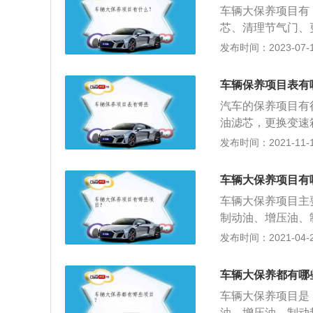
车辆大保养项目有
程、延长使用周期
芯、清理节气门、
护，是指定期对汽
发布时间：2023-07-17
件的预防性工作。
调系统等的保养，
车辆保养项目表有
生，延长使用周期
汽车的保养项目有
油滤芯，更换变速
并没有那么复杂，
发布时间：2021-11-10
上，易损耗部件有
有机油，变速箱油
车辆大保养项目有
换易损件和油液，
车辆大保养项目主
机油的更换不注重
制动油、增压油、
车油起到传递力的
2、还有一些重要
发布时间：2021-04-28
片夹住刹车盘从而
铰链润滑、限制铰
导致制动力降低制
舱，也有用电脑读
排空，否则将导致
车辆大保养都有哪
传递动力，润滑，
车辆大保养项目是
出现损坏。
油、增压油、制动