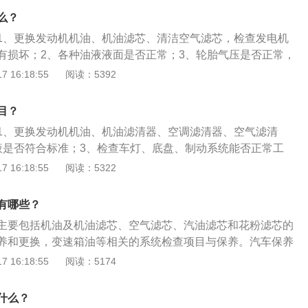
汽车相关部分进行检查、清洁、补给、润滑、调整或更换某些
么？
，其目的是保持车容整洁，车辆技术状况正常，消除隐患预防
1、更换发动机机油、机油滤芯、清洁空气滤芯，检查发电机
部件的劣化过程，延长使用周期。
有损坏；2、各种油液液面是否正常；3、轮胎气压是否正常，
包、损坏；4、汽车底盘是否正常，包括刹车片、刹车盘、连
 16:18:55
阅读：5392
无刮伤；5、全车的所有开关、灯光是否正常工作。轿车保养
提前预约；2、开车时遇到一些故障或者疑问将其记录下来，在
目？
作人员。
1、更换发动机机油、机油滤清器、空调滤清器、空气滤清
液是否符合标准；3、检查车灯、底盘、制动系统能否正常工
固车轮与轮毂螺母连接；5、调整怠速与怠速混合器踏板间隙；
 16:18:55
阅读：5322
缸盖螺丝的松紧度。车保养指定期对相关部分进行检查、清
调整或更换零件的预防性工作，其目的是：1、保持车容整
有哪些？
正常，消除隐患；3、预防故障发生，减缓零部件劣化过程。
主要包括机油及机油滤芯、空气滤芯、汽油滤芯和花粉滤芯的
养和更换，变速箱油等相关的系统检查项目与保养。汽车保养
关部分进行检查、清洁、补给、润滑、调整或更换某些零件的
 16:18:55
阅读：5174
汽车维护。现代的汽车保养主要包含了对发动机系统、变速箱
冷却系统、燃油系统、动力转向系统等的保养范围，汽车保养
什么？
整洁、技术状况正常、消除隐患、预防故障发生、减缓劣化过