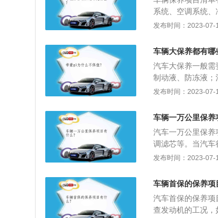
生，减缓劣化过程
系统、空调系统、
大保养：一次大保
发布时间：2023-07-17
速箱油、制动液、
的状况，如有无漏
车辆大保养都有哪
汽车大保养一般需
制动液、防冻液；
如有无漏油情况、
发布时间：2023-07-17
的更多信息如下：
统、变速箱系统、
车辆一万公里保养
的保养。2、根据
汽车一万公里保养
缩短保养周期，特
调滤芯等。当汽车
换汽车机油，机油
发布时间：2023-07-17
以下关于汽车一万
般5000公里换
车辆首保的保养项
的情况下空调跟空
汽车首保的保养项
检查汽车的各类油
查发动机的工况，