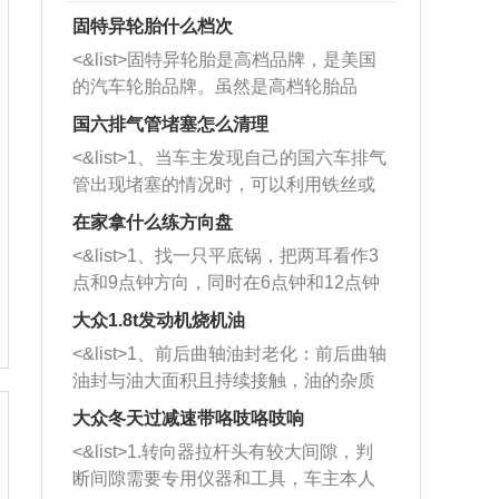
固特异轮胎什么档次
<&list>固特异轮胎是高档品牌，是美国
的汽车轮胎品牌。虽然是高档轮胎品
牌，但是中高低端的轮胎都有生产，这
国六排气管堵塞怎么清理
也是为了更好的开拓市场。
<&list>1、当车主发现自己的国六车排气
管出现堵塞的情况时，可以利用铁丝或
者是细棍，直接将杂物给取出来，如果
在家拿什么练方向盘
堵塞情况比较严重，也可以采取应急措
<&list>1、找一只平底锅，把两耳看作3
施。 <&list>2、直接利用木棍将所有的
点和9点钟方向，同时在6点钟和12点钟
杂物推到排气管里面的位置处，然后将
方向做一个标记。 <&list>2、双手握住
三元催化器拆解开，就可以将堵塞的东
大众1.8t发动机烧机油
平底锅两耳，然后往左打半圈、一圈、
西取出来。但如果是因为积碳过多引起
<&list>1、前后曲轴油封老化：前后曲轴
一圈半的练习，往右同样也要打相同的
的堵塞，就需要将三元催化器泡在草酸
油封与油大面积且持续接触，油的杂质
圈数。 <&list>3、最后强调要反复练
中进行清洗。 <&list>3、也可以利用清
和发动机内持续温度变化使其密封效果
习，这样就可以形成肌肉记忆，在真实
大众冬天过减速带咯吱咯吱响
洗剂对堵塞的情况得到解决，将清洗剂
逐渐减弱，导致渗油或漏油。<&list>2、
驾驶车辆时，不需要记忆也能打好方
放在燃油箱中，与燃油混合后，车辆启
<&list>1.转向器拉杆头有较大间隙，判
活塞间隙过大：积碳会使活塞环与缸体
向。
动时，就可以和汽油一起进入到燃烧
断间隙需要专用仪器和工具，车主本人
的间隙扩大，导致机油流入燃烧室中，