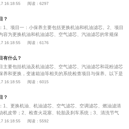
响等；检查冷却液含量、电瓶液玻璃清洗剂液面位置是否有在
 16:18:55
阅读：6297
最上限之间。检查刹车片和轮胎的磨损程度，以及胎压状况；
管口有没有渗油的现象。保养的注意事项：在首保后，平时也
目？
定期更换机油和各种滤芯，检查轮胎状况以及刹车片磨损情况
：1、项目一：小保养主要包括更换机油和机油滤芯。2、项目
需要看好机油的型号、生产日期，谨防保养店以次充好，而且
内容为更换机油和机油滤芯、空气滤芯、汽油滤芯的常规保
回来。
养的相关介绍：1、汽车保养是指定期对汽车相关部分进行检
 16:18:55
阅读：6176
润滑、调整或更换某些零件的预防性工作，又称汽车维护。
的是保持车容整洁，技术状况正常，消除隐患，预防故障发
目有什么？
，延长使用周期。
目主要包括机油及机油滤芯、空气滤芯、汽油滤芯和花粉滤芯
保养和更换，变速箱油等相关的系统检查项目与保养。以下是
养的详细介绍：1、机油及机油滤清器的更换主要是针对润滑
 16:18:55
阅读：6015
养。润滑系统的主要作用就是对汽车发动机的各个部件进行有
度磨损。机油滤清器功能是去除机油中的各种杂质，保证润滑
目？
滤清器应在换机油时与机油一并更换。2、空气滤芯的清洁保
：1、更换机油、机油滤芯、空气滤芯、空调滤芯、燃油滤清
汽油滤芯一般在行驶到20000-25000KM时进行更换。3、火
动机皮带；2、检查火花塞、轮胎及刹车系统；3、清洗节气
20000KM更换一次。4、制动液、变速箱油、电瓶、节气
添加制动液。汽车保养的注意事项有：1、避免在不通风的车库
 16:18:55
阅读：5592
片等部件，在常规保养时都属于的检测项目，视使用情况进行
机；2、避免用嘴吸油管；3、避免车身沾上化油器清洗剂。汽