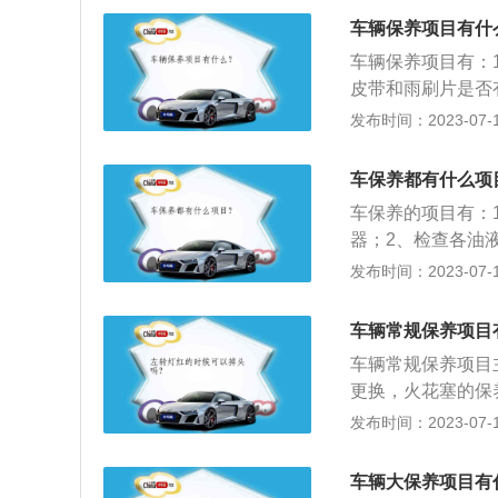
车保养是指定期对
车辆保养项目有什
零件的预防性工作
车辆保养项目有：
故障发生，减缓零
皮带和雨刷片是否
轮胎有无吃胎、鼓
发布时间：2023-07-17
杆、球头、球笼有
注意事项是：1、
车保养都有什么项
保养登记时告诉工
车保养的项目有：
器；2、检查各油
作；4、检查并紧
发布时间：2023-07-17
6、检查发动机气
洁、补给、润滑、
车辆常规保养项目
洁；2、技术状况
车辆常规保养项目
更换，火花塞的保
是指定期对汽车相
发布时间：2023-07-17
预防性工作，又称
系统、空调系统、
车辆大保养项目有
的目的是保持车容