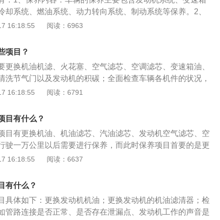
，延长使用周期。
冷却系统、燃油系统、动力转向系统、制动系统等保养。2、
养一般需要更换机油机滤、火花塞、空气滤芯、空调滤芯、变
 16:18:55
阅读：6963
防冻液；清洗节气门以及发动机的积碳；全面检查车辆各机件
油情况、各橡胶件的老化及磨损情况，如轮胎和胶套。
些项目？
要更换机油机滤、火花塞、空气滤芯、空调滤芯、变速箱油、
清洗节气门以及发动机的积碳；全面检查车辆各机件的状况，
各橡胶件的老化及磨损情况，如轮胎和胶套。关于车辆的保养
 16:18:55
阅读：6791
1、车辆保养涉及的系统包括：车辆保养主要包含发动机系
空调系统、冷却系统、燃油系统、动力转向系统、制动系统等
项目有什么？
情况调整保养周期：如果当地环境恶劣、路况较差，则应适当
项目有更换机油、机油滤芯、汽油滤芯、发动机空气滤芯、空
别是空气滤清器滤芯及空调滤清器滤芯。
行驶一万公里以后需要进行保养，而此时保养项目首要的是更
主要是为汽车运行提供润滑功效，可以延长汽车的使用寿命。
 16:18:55
阅读：6637
公里保养的注意事项：1、更换机油时必须更换机油滤芯，一
一次或者半年换一次机油，这两个指标以先到为准。2、一万公里
目有什么？
气滤芯需要进行更换才能保持车内空气质量。3、保养时需要
目具体如下：更换发动机机油；更换发动机的机油滤清器；检
液是否合格，不然会影响到汽车的行驶安全性。
如管路连接是否正常、是否存在泄漏点、发动机工作的声音是