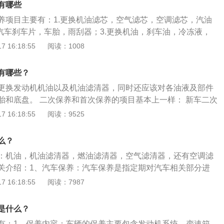
有哪些
养项目主要有：1.更换机油滤芯，空气滤芯，空调滤芯，汽油
，汽车刹车片，车胎，雨刮器；3.更换机油，刹车油，冷冻液，
等。第二次保养范围，除第一次维护保养的作业项目以外，还
 16:18:55
阅读：1008
动机和电气设备的工作情况，拆卸清洗汽车的机油盘和机油滤
向、制动系统机构，拆卸清洗前后轮毂轴承。增添润滑油，拆
有哪些？
行调位等。其目的就是维护保养车辆各零配件、机构和总程具
更换发动机机油以及机油滤清器，同时还应该对各油液及部件
，保证其在两次二级维护保养之间的正常运作。更换变速箱
胎和底盘。 二次保养和首次保养的项目基本上一样： 新车二次
动变速器和自动变速器，并且每一款变速器的设计构思全是不
机机油以及机油滤清器，同时还应该对各油液及部件进行检
 16:18:55
阅读：9525
都是有其自身特定的专用型波箱油。对于波箱油，能具备排
盘。二次保养和首次保养的项目基本上一样。 二次保养需要检
温等功效，汽车维修保养提议在有资格的汽车4S店开展，或是
方向自由行程和前束符合是否要求，转向轻便、灵活、可靠，行
保养加工厂开展。不建议在没有了解的小商店进行，尤其是汽
么？
头和跑偏。检查变速箱、驱动桥、或半轴传动装置等润滑良
假如拆换了质量伪劣的汽车机油，会对汽车发动机导致很严重
：机油，机油滤清器，燃油滤清器，空气滤清器，还有空调滤
异响和过热，不跳挡、换挡灵活、不漏油。检查制动踏板自由
关介绍：1、汽车保养：汽车保养是指定期对汽车相关部分进
符合要求，行车、驻车制动良好，制动时无跑偏现象和制动时
给、润滑、调整或更换某些零件的预防性工作，又称汽车维
 16:18:55
阅读：7987
例阀工作正常，不漏油。
：现代的汽车保养主要包含了对发动机系统（引擎）、变速箱
冷却系统、燃油系统、动力转向系统等的保养范围。3、目
是什么？
的是保持车容整洁，技术状况正常，消除隐患，预防故障发
有：1、保养内容：车辆的保养主要包含发动机系统、变速箱