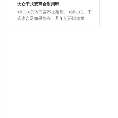
室，最后形成废气排出，就可以让三元
无法制作，需要将车辆送到修理厂或4s
造成烧机油。<&list>3、机油粘度。使用
大众干式双离合耐用吗
催化器得到清洗，排气管堵塞的情况就
店；<&list>2.车辆半轴套管防尘罩破
机油粘度过小的话，同样会有烧机油现
<&list>总体而言不太耐用。<&list>1、干
能够得到解决。
裂，破裂后会出现漏油现象，使半轴磨
象，机油粘度过小具有很好的流动性，
式离合器如果放在十几年前还比较耐
损严重，磨损的半轴容易损坏，产生异
容易窜入到气缸内，参与燃烧。<&list>
用，但是由于现在的汽车发动机动力输
响；<&list>3.稳定器的转向胶套和球头
4、机油量。机油量过多，机油压力过
出越来越高，使得干式离合器散热不足
老化，一般是使用时间过长造成的。解
大，会将部分机油压入气缸内，也会出
的缺陷也逐渐暴露出来。<&list>2、由于
决方法是更换新的质量好的转向橡胶套
现烧机油。<&list>5、机油滤清器堵塞：
干式双离合的工作环境暴露在空气中，
和球头。
会导致进气不畅，使进气压力下降，形
而离合器的散热也是通离合器罩上面的
成负压，使机油在负压的情况下吸入燃
几个小孔来进行散热。但是在行驶过程
烧室引起烧机油。<&list>6、正时齿轮或
中变速箱需要换挡，就不得不使得离合
链条磨损：正时齿轮或链条的磨损会引
器频繁工作。<&list>3、长时间的低速行
起气阀和曲轴的正时不同步。由于轮齿
驶以及过于频繁的启停，导致离合器的
或链条磨损产生的过量侧隙，使得发动
温度不断升高，而低速行驶时空气流动
机的调节无法实现：前一圈的正时和下
效率不高，无法将离合器中的热量有效
一圈可能就不一样。当气阀和活塞的运
的带走，导致离合器内部的温度不断升
动不同步时，会造成过大的机油消耗。
高，加速离合器的磨损。
解决方法：更换正时齿轮或链条。<&list
>7、内垫圈、进风口破裂：新的发动机
设计中，经常采用各种由金属和其他材