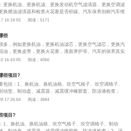
：更换机油、更换机滤、更换发动机空气滤清器、更换空调滤
。
更换燃油滤清器和检查火花塞是否积碳。汽车保养别称汽车维
车相关部分进行检查、清洁、补给、润滑、调整或更换某些零
 16:18:55
阅读：5171
汽车保养主要包含了对发动机系统（引擎）、变速箱系统、空
目的是保持车容整洁，技术状况正常，消除隐患，预防故障发
哪些
。
很多，例如更换机油，更换机油滤芯，更换空气滤芯，更换汽
箱油，更换皮带，更换火花塞，漆面养护等。汽车的保养其实
汽车的保养主要就是易损耗部件的更换和油液的更换。在汽车
 16:43:05
阅读：4060
皮带，火花塞，滤芯，轮胎，刹车片，刹车盘，雨刷等。油液
，冷却液，转向助力油，刹车油。在汽车进行保养时，就是更
哪些项目?
然后检查车子的其他部位有没有什么损伤。很多车友们只注重
要包括：1、换机油、换机油格、吹空气格子、吹空调格子、
其他油液的更换。其实刹车油是汽车上一个很重要的油液，刹
制动垫、制动盘、减震器、减震缓冲橡胶套、防冻液检查；
作用。踩下制动踏板后是刹车油在传递力，这样才可以让刹车
螺钉松动，橡胶套筒各臂、底盘、调试刮水器、机盖润滑、门
 17:26:04
阅读：3884
降低速度。刹车油含水量到达3%后就应该立即更换了，否则会
链螺钉、天窗润滑、加油口排水被堵塞等；3、清理发动机
动距离延长。在更换刹车油时，应该将制动系统管路内的空气
取是否有故障代码、保养复位。
制动力降低制动距离延长。变速箱油也很重要，变速箱油起到
些项目?
散热的作用。如果长时间不换变速箱油，可能会导致变速箱内
：1、换机油、换机油格、吹空气格子、吹空调格子、制动
垫、制动盘、减震器、减震缓冲橡胶套、防冻液检查；2、还