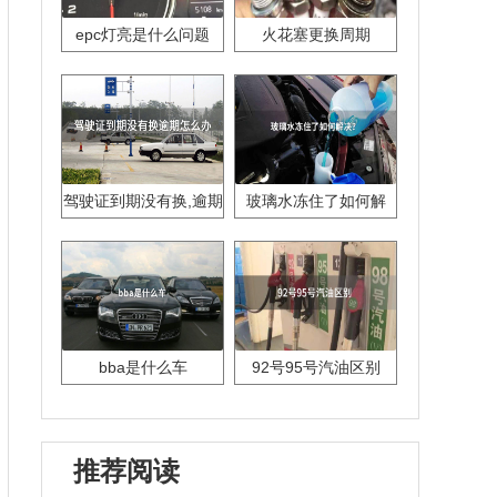
epc灯亮是什么问题
火花塞更换周期
驾驶证到期没有换,逾期
玻璃水冻住了如何解
怎么办??
决？
bba是什么车
92号95号汽油区别
推荐阅读