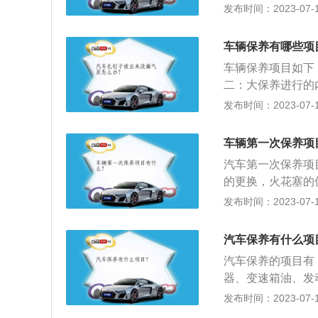
否正常、是否有异
发布时间：2023-07-17
刻度线的最下限和
检查系统的各个油
车辆保养有哪些项
需要注意保养、如
车辆保养项目如下
等。在更换机油时
二：大保养进行的
要把剩下的机油拿
养。以下是汽车保
发布时间：2023-07-17
查、清洁、补给、
2、汽车保养的目
车辆第一次保养项
生，减缓劣化过程
汽车第一次保养项
的更换，火花塞的
关于汽车第一次保
发布时间：2023-07-17
系统进行的维护保
效的润滑，以防过
汽车保养有什么项
系统的正常，机油
汽车保养的项目有
养视使用环境而定。
器、变速箱油、发
花塞属易消耗件，每
门、喷油嘴；4、
发布时间：2023-07-17
门、喷油嘴、刹车
内长时间运转发动
维护与保养。