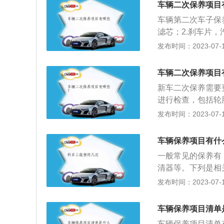
车辆二次保养项目
车辆第二次车子保
滤芯；2.刹车片
波箱油，差速器油
发布时间：2023-07-17
要查看调节汽车发
清器，查看调节转
车辆二次保养项目
检汽车轮胎，并进
新车二次保养需要
备优良的运作性能
进行检查，包括轮
油，波箱油分成手
保养需要更换发动
发布时间：2023-07-17
一样的，因而原装
查，包括轮胎和底
热、润滑、抗超低
查的项目： 检查
在自身了解的维护
车辆保养项目有什
驶时前轮无左右摆
车机油维护保养，
一般常见的保养有
好，连接可靠，无
的危害。
清器等。下列是相
行程和制动器间歇
行检查、清洁、补
发布时间：2023-07-17
拖滞现象，惯性比
护。2、保养范围
系统、空调系统、
车辆保养项目清单
的：汽车保养的目
车辆保养项目清单