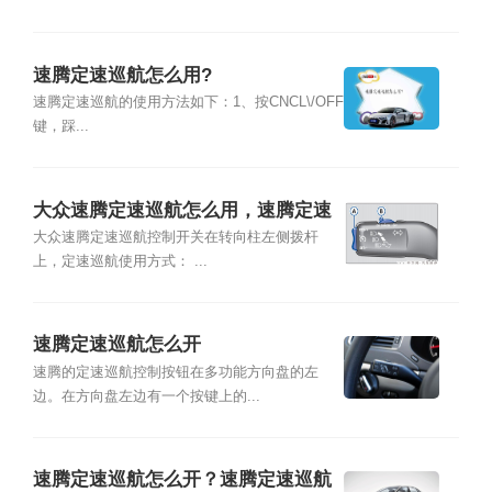
速腾定速巡航怎么用?
速腾定速巡航的使用方法如下：1、按CNCL\/OFF
键，踩...
大众速腾定速巡航怎么用，速腾定速
巡航怎么设置
大众速腾定速巡航控制开关在转向柱左侧拨杆
上，定速巡航使用方式： ...
速腾定速巡航怎么开
速腾的定速巡航控制按钮在多功能方向盘的左
边。在方向盘左边有一个按键上的...
速腾定速巡航怎么开？速腾定速巡航