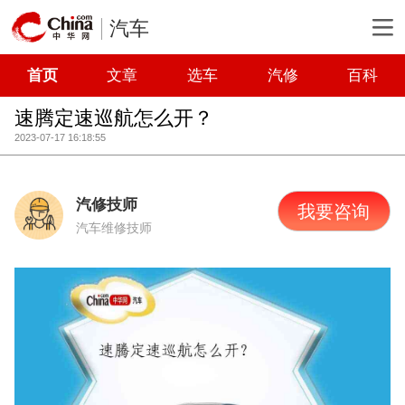
汽车
首页
文章
选车
汽修
百科
速腾定速巡航怎么开？
2023-07-17 16:18:55
汽修技师
我要咨询
汽车维修技师