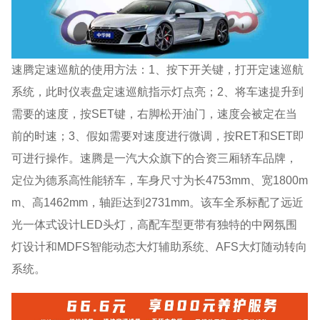
速腾定速巡航的使用方法：1、按下开关键，打开定速巡航
系统，此时仪表盘定速巡航指示灯点亮；2、将车速提升到
需要的速度，按SET键，右脚松开油门，速度会被定在当
前的时速；3、假如需要对速度进行微调，按RET和SET即
可进行操作。速腾是一汽大众旗下的合资三厢轿车品牌，
定位为德系高性能轿车，车身尺寸为长4753mm、宽1800m
m、高1462mm，轴距达到2731mm。该车全系标配了远近
光一体式设计LED头灯，高配车型更带有独特的中网氛围
灯设计和MDFS智能动态大灯辅助系统、AFS大灯随动转向
系统。