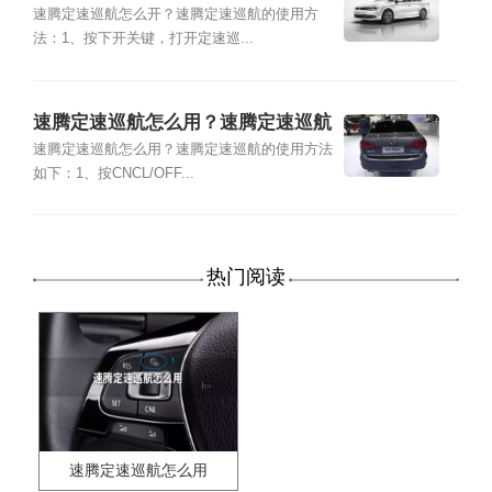
的使用方法
速腾定速巡航怎么开？速腾定速巡航的使用方
法：1、按下开关键，打开定速巡...
速腾定速巡航怎么用？速腾定速巡航
的使用方法
速腾定速巡航怎么用？速腾定速巡航的使用方法
如下：1、按CNCL/OFF...
热门阅读
速腾定速巡航怎么用