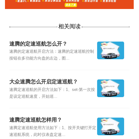
相关阅读
速腾的定速巡航怎么开？
速腾的定速巡航开启方法：速腾的定速巡航控制
按钮在多功能方向盘的左边，图...
大众速腾怎么开启定速巡航？
速腾定速巡航的开启方法如下：1、set-第一次按
是设定巡航速度，开始巡...
速腾定速巡航怎样用？
速腾定速巡航使用方法如下：1、按开关键打开定
速巡航系统，此时仪表盘定速...