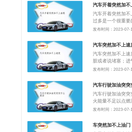
油泵需要建立压力
汽车开着突然加不
油。踩油门后车会
汽车开着突然加不
器负责检测废气中
过多是一个很重要
火提前角等各种数
量的清洁剂，而且
发布时间：2023-07-17
象。需要更换或维
让较强的气流带出
正常的工作，汽油
单元，氧传感器主
店更换或维修汽油
汽车突然加不上速
气配比失调，耗油
查，防止发生其他
汽车突然加不上速
机油滤清器、空气
检查里面的电控元
脏或者说堵塞；进
使用，并给发动机
配备的是传统油门
建议去4S店维修
发布时间：2023-07-17
多。
况要在检查后对其
话就会导致发动机
刹车，这样不仅油
发动机电控系统故
汽车行驶加油突突
就会断裂失去控制
去维修厂或者4S
勉强驾驶。
汽车行驶加油突突
低或者是喷油嘴较
火能量不足以点燃
法：清洗喷油嘴上
正；或者火花塞内
发布时间：2023-07-17
果出现电极间隙变
塞。2、发动机缸
量增加，动力降低
难启动就会出现突
6、废气涡轮增压
车突然加不上油门
喷油嘴损坏：喷油
力。解决方法：需