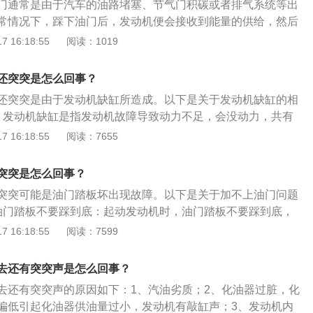
门通常是由于汽车的油路堵塞、节气门积碳或者排气系统等出
声音。解决办法：建议车主更换喷油嘴。4、燃油系统泄压：
油品质不好，雾化不好或热值过低、汽油泵老化，泵油压力
常情况下，踩下油门后，发动机便会接收到能量的供给，然后
压油泵泄漏，导致无法及时建立正常燃油压力。解决办法：建
塞，燃油供给量少、喷油器堵塞，喷油量少、其它原因导致的
，同时反馈到司机身上的感受便是随即而来的加速度。但当汽
 16:18:55
阅读：1019
店或维修厂检查维修燃油系统，非专业个人车主无法解决。5、
，比如油管堵塞，压力调节器故障等等。解决方法：建议车主
排气系统等出现故障时，那么车便会出现给了油但没有反应的
故障：当水温传感器故障时，发动机冷车难启动，因为发动机
店进行排查，维修。8、离合器故障。手动挡车型的离合器打
不上油还可能是以下几种情况：1、车辆的油路堵了，尤其是
正常范围内，需要多次启动才能着车。解决办法：建议车主及
还突突是怎么回事？
发动机转速升高，而车速不升高的现象。双离合自动变速箱也
的燃油得不到充分的运输，供给的能量少了，发动机气缸内的
厂检查维修水温传感器，非专业个人车主无法解决。6、发动机
解决方法：需要到4S店或者维修店维修。9、变速箱故障。这
还突突是由于发动机缺缸所造成。以下是关于发动机缺缸的相
必然车的动力就会出现问题。2、节气门积碳严重，当汽车的
凸轮轴信号位移，正时链条跳齿，凸轮轴传感器故障等，都会
指自动变速箱。比如液力变矩器故障、锁止离合器不能锁死、
：发动机缺缸是指发动机故障导致动力不足，会没动力，共有
动机的节气门如果得不到清洗，便会产生积碳，积碳的堆积直
迟，因此冷车启动更不容易着车。解决办法：建议车主及时去
器打滑、变速箱系统压力过低等等，变速箱电控系统发生故障
作的情况。发动机缺缸会缩短润滑油的使用周期，容易出现瞬
 16:18:55
阅读：7655
，导致产生的动力下降，光给油车不动，油耗也必然上涨。
行检查维修，非专业个人车主无法解决。7、电器线路故障：例
无力。解决方法：建议车主到4S店或专业维修店进行检查并维
，冒黑烟，无力。2、形成原因：造成发动机缺缸的原因主要
者排气管堵塞也会导致排气不通顺，车辆动力就会下降。这属
、传感器线条、执行器线路故障等。解决办法：建议车主及时
主无法解决。10、油量不足。发动机没有足够的油，燃烧效率
油喷射系统。点火系统的分电器盖的触点如果出现了严重烧
。
突突是怎么回事？
检查维修电器线路，非专业个人车主无法解决。8、发动机排气
到要求。解决方法：建议车主及时补充燃油。
接，大多发生于盖上相对应的柱头之间，怠速严重的忽高忽
突突突响。解决办法：建议车主更换排气管。9、节气门积碳
突突可能是油门踏板坏出现故障。以下是关于加不上油门问题
，车辆感觉是象是严重的哮喘病发作。
节气门积碳或脏污过多的时候，车辆冷车启动时，达不到节气
油门踏板不要踩到底：起动发动机时，油门踏板不要踩到底，
车辆快要启动了，然后又突突突的熄火了，这是因为节气门怠
好。步时，加油应略在离合器联动点之前为妥，油门开度取中
 16:18:55
阅读：7599
所以启动的时候需要点点油门才能启动。解决办法：这时候就
离合器要与踩油门密切配合，动作敏捷。运行中，应根据道路
门。
大或减小油门。选择的档位要适当。2、换火花塞。如果发动
去还有突突声是怎么回事？
突突的声音，换火花塞。3、检查汽车零件：导致汽车加速无
去还有突突声的原因如下：1、汽油劣质；2、化油器过脏，化
一个就是气门、怠速马达、进气道和燃烧室内部及火花塞等部
偏低引起化油器供油量过小，发动机有敲缸声；3、发动机内
在汽车怠速的时候就会出现挺火的事件。