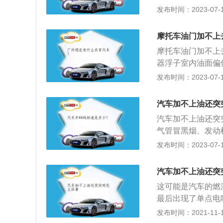
缸筒与活塞配合间
发布时间：2023-07-17
有突突声的解决方
检查空滤和化油器
摩托车油门加不上
针、风门。
摩托车油门加不上
器浮子室内油面偏
筒与活塞配合间隙
发布时间：2023-07-17
突突声的解决方法
查空滤和化油器是
汽车加不上油还突
风门。
汽车加不上油还突
气管冒黑烟、发动
塞等有关；2、发
发布时间：2023-07-17
现象和点火线圈的
动性差也比较粘稠
汽车加不上油还突
混合气比较浓，燃
这可能是汽车的燃
现象。
最后出现了单点电
发动机已经采用缸
发布时间：2021-11-10
点电喷是在进气歧