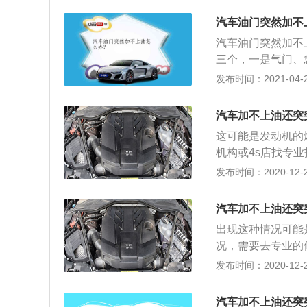
缸都有一个单独的
汽车油门突然加不
汽油泵出现问题导
汽车油门突然加不
码，这样可以确定
三个，一是气门、
积碳，那么这样就
以在汽车怠速的时
发布时间：2021-04-28
这样会导致燃油滴
堵的路段行驶，一
能更换，有些汽车
感觉；3、油品质
车友在平时用车时
汽车加不上油还突
导致供油不畅，从
以买一些清除积碳
这可能是发动机的
如果三元催化器存
机构或4s店找专
加，从而出现加速
位和故障原因。读
发布时间：2020-12-27
系统非常重要的，
动机有三种燃油喷
汽车加不上油还突
动机的喷油嘴是安
出现这种情况可能
混合的。缸内直喷
况，需要去专业的
气是在燃烧室内混
在修车时，一定要
发布时间：2020-12-27
可以在不同工况下
位。汽车的发动机
力。缸内直喷发动
无法正常运行的。
发动机的燃油雾化
汽车加不上油还突