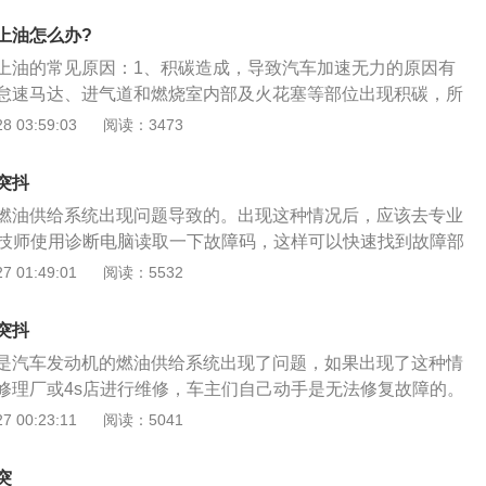
喷油嘴。如果汽车出现加速无力的现象，这大部分是喷油嘴或
上油怎么办?
致的。出现这个故障后，建议去4s店用诊断电脑读取一下故障
上油的常见原因：1、积碳造成，导致汽车加速无力的原因有
到底是哪个部分出现了问题。喷油嘴长时间使用后可能会产生
怠速马达、进气道和燃烧室内部及火花塞等部位出现积碳，所
会导致燃油雾化不彻底。喷油嘴还可能出现关闭不严的故障，
候就会出现熄火的现象；2、拥堵路行驶，汽车长时间的在拥
 03:59:03
阅读：3473
入汽缸内，这就会导致上述的故障现象。喷油嘴出现故障后只
会加速一会减速，会导致汽车再次驾驶的时候会表现出无力的
发动机的喷油嘴特别容易坏，更换的成本也比较高。建议各位
量较差会导致汽车加速无力会影响到汽油滤芯和油路，可能会
，不要加质量太差的汽油，如果发动机比较容易产生积碳，可
突抖
而导致加速无力，还会影响排气系统三元催化器的使用寿命，
的添加剂，这样会减少积碳。
燃油供给系统出现问题导致的。出现这种情况后，应该去专业
有堵塞时，也将直接影响车辆的加速性，同时也会导致油耗增
业技师使用诊断电脑读取一下故障码，这样可以快速找到故障部
无力的现象。
取故障码对修复故障来说是很重要的。汽车发动机的燃油供给
 01:49:01
阅读：5532
如果没有燃油供给系统，那发动机是无法正常运行的。汽车发
射方式，分别是多点电喷，缸内直喷，混合喷射。多点电喷发
突抖
装在进气歧管内的，这种发动机的燃油与空气是在进气歧管内
是汽车发动机的燃油供给系统出现了问题，如果出现了这种情
发动机的喷油嘴是安装在汽缸盖上的，这种发动机的燃油和空
修理厂或4s店进行维修，车主们自己动手是无法修复故障的。
合的。混合喷射就是既有多点电喷也有缸内直喷，这种发动机
读取故障码，这样可以帮助技师快速判断故障原因和故障部
 00:23:11
阅读：5041
选择不同的燃油喷射方式，这样可以提高发动机的效率和动
都是有燃油供给系统的，如果没有燃油供给系统，那发动机是
机的动力要比一般的多点电喷发动机更强，这是因为缸内直喷
汽车的发动机在工作时，燃油供给系统负责喷射燃油，喷射的
效果更好，并且与空气的混合效果也是更好的。缸内直喷发动
突