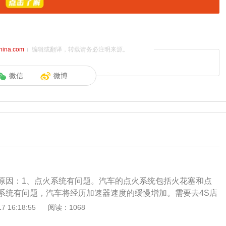
china.com
）编辑或翻译，转载请务必注明来源。
微信
微博
原因：1、点火系统有问题。汽车的点火系统包括火花塞和点
系统有问题，汽车将经历加速器速度的缓慢增加。需要去4S店
统有问题。如果节气门失灵或者进气歧管漏气，踩下油门后车
 16:18:55
阅读：1068
去4S店检修。3、供油系统有问题。当发动机正常工作时，机