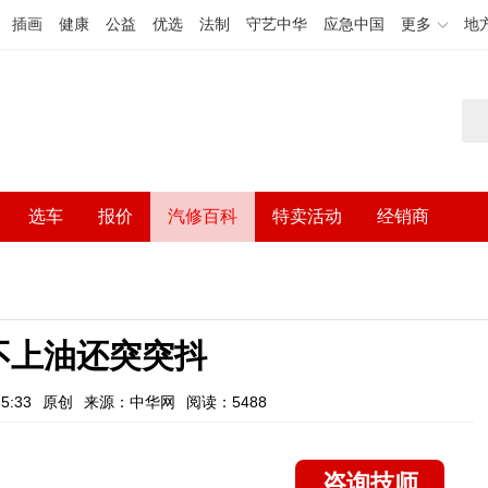
插画
健康
公益
优选
法制
守艺中华
应急中国
更多
地
选车
报价
汽修百科
特卖活动
经销商
不上油还突突抖
5:33
原创
来源：中华网
阅读：5488
咨询技师