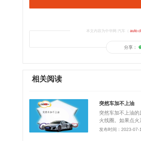
本文内容为中华网·汽车（
auto.
分享：
相关阅读
突然车加不上油
突然车加不上油的
火线圈。如果点火
检修。2、进气系
发布时间：2023-07-17
速不会上升。需要