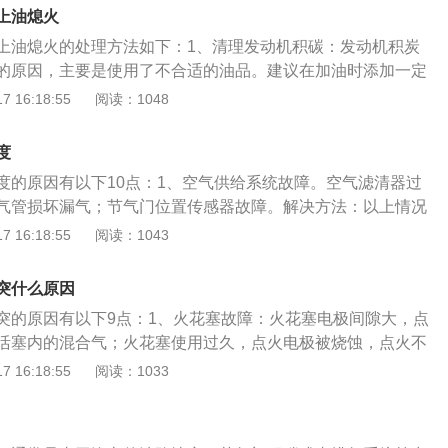
。如果油泵不能建立足够的压力，喷油器就不能喷射足够的
上油熄火
很闷。需要去维修站更换机油泵。4、氧传感器损坏。氧传感
上油熄火的处理方法如下：1、清理发动机积碳：发动机积炭
的氧含量，使ecu根据氧传感器的数据调整空空燃比，调整点
的原因，主要是使用了不合适的油品。建议在加油时添加一定
据。如果氧传感器损坏，会导致踩油门后车速无法上升的现
在清洗完之后最好开车跑一段高速，这样有利于增加排气量，
 16:18:55
阅读：1048
修氧传感器。5、汽油过滤器存在故障，导致汽油过滤器不能
体积较大的积炭颗粒。2、检查氧传感器：作为汽车内部控制
内部存在的部分杂质不能被过滤，将出现加不上油。需要去4S
要是监控发动机油气配比情况，其一旦损坏就会造成发动机油
过滤器。这种情况下，车主还应该注意对车辆其他部位及时检
度
量肯定会突然增高。3、定期更换三滤：车辆在使用过程中，
的故障。6、电子油门损坏：如果汽车配备的是电子油门，要
度的原因有以下10点：1、空气供给系统故障。空气滤清器过
滤清器和汽油滤清器必须定期更换，如果长时间未换就会影响
件和电路，防止出现安全隐患。7、油门踏板损坏：如果汽车
气管损坏漏气；节气门位置传感器故障。解决方法：以上情况
控制单元传递错误信息，造成油料燃烧不充分，发动机积碳增
，可能是油门踏板拉线松动、油门踏板的弹簧损坏等，具体情
，非专业个人车主无法解决。2、排气系统故障。排气管堵塞的
 16:18:55
阅读：1043
进行维修。拓展内容：正常行驶的正确规范：不要急踩油门或
功率下降。解决方法：更换排气系统。3、发动机机械故障。
耗会增加，还会对转向和制动系统造成过大的载荷，超过负载
障，离合器故障变速箱故障等。解决方法：如遇到故障应立即
突什么原因
方向。发现车辆加速踏板加不上油后，应尽量靠边停车，避免
店进行维修。4、燃油系统故障。燃油系统出现问题导致油压较
突的原因有以下9点：1、火花塞故障：火花塞电极间隙大，点
脏，导致喷油量较少都会出现车辆加速无力的现象。解决方
活塞内的混合气；火花塞使用过久，点火电极被烧蚀，点火不
的杂质就可以解决问题了。5、点火系统出现问题。火花塞如
部损坏，导致火花塞点火不良。解决办法：建议车主更换火花
 16:18:55
阅读：1033
大、积碳严重，就会使得点火能量下降，燃烧不彻底燃油消耗
内积碳：会导致发动机冷车难启动，甚至无法启动，一般车辆
，加速无力。解决方法：火花塞是易损品，要定期进行更换。
突突的声音。解决办法：建议车主及时清洗发动机积碳。3、
器或者三元催化器出现故障，也会使得车辆踩油门时加速无
嘴滴油泄漏、喷油嘴堵塞或雾化不好，会导致发动机难启动，
要到4S店或者维修店使用诊断仪来读取故障码维修。7、燃油