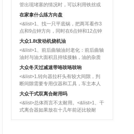
管出现堵塞的情况时，可以利用铁丝或
者是细棍，直接将杂物给取出来，如果
在家拿什么练方向盘
堵塞情况比较严重，也可以采取应急措
<&list>1、找一只平底锅，把两耳看作3
施。 <&list>2、直接利用木棍将所有的
点和9点钟方向，同时在6点钟和12点钟
杂物推到排气管里面的位置处，然后将
方向做一个标记。 <&list>2、双手握住
三元催化器拆解开，就可以将堵塞的东
大众1.8t发动机烧机油
平底锅两耳，然后往左打半圈、一圈、
西取出来。但如果是因为积碳过多引起
<&list>1、前后曲轴油封老化：前后曲轴
一圈半的练习，往右同样也要打相同的
的堵塞，就需要将三元催化器泡在草酸
油封与油大面积且持续接触，油的杂质
圈数。 <&list>3、最后强调要反复练
中进行清洗。 <&list>3、也可以利用清
和发动机内持续温度变化使其密封效果
习，这样就可以形成肌肉记忆，在真实
大众冬天过减速带咯吱咯吱响
洗剂对堵塞的情况得到解决，将清洗剂
逐渐减弱，导致渗油或漏油。<&list>2、
驾驶车辆时，不需要记忆也能打好方
放在燃油箱中，与燃油混合后，车辆启
<&list>1.转向器拉杆头有较大间隙，判
活塞间隙过大：积碳会使活塞环与缸体
向。
动时，就可以和汽油一起进入到燃烧
断间隙需要专用仪器和工具，车主本人
的间隙扩大，导致机油流入燃烧室中，
室，最后形成废气排出，就可以让三元
无法制作，需要将车辆送到修理厂或4s
造成烧机油。<&list>3、机油粘度。使用
大众干式双离合耐用吗
催化器得到清洗，排气管堵塞的情况就
店；<&list>2.车辆半轴套管防尘罩破
机油粘度过小的话，同样会有烧机油现
<&list>总体而言不太耐用。<&list>1、干
能够得到解决。
裂，破裂后会出现漏油现象，使半轴磨
象，机油粘度过小具有很好的流动性，
式离合器如果放在十几年前还比较耐
损严重，磨损的半轴容易损坏，产生异
容易窜入到气缸内，参与燃烧。<&list>
用，但是由于现在的汽车发动机动力输
响；<&list>3.稳定器的转向胶套和球头
4、机油量。机油量过多，机油压力过
出越来越高，使得干式离合器散热不足
老化，一般是使用时间过长造成的。解
大，会将部分机油压入气缸内，也会出
的缺陷也逐渐暴露出来。<&list>2、由于
决方法是更换新的质量好的转向橡胶套