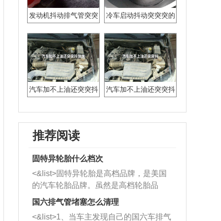
发动机抖动排气管突突
冷车启动抖动突突突的
响加不上油
还给不上油
汽车加不上油还突突抖
汽车加不上油还突突抖
放炮
推荐阅读
固特异轮胎什么档次
<&list>固特异轮胎是高档品牌，是美国
的汽车轮胎品牌。虽然是高档轮胎品
牌，但是中高低端的轮胎都有生产，这
国六排气管堵塞怎么清理
也是为了更好的开拓市场。
<&list>1、当车主发现自己的国六车排气