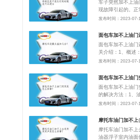
车子突然加不上油
启动后有突突突的
供给系统故障。燃
现故障引起的。正
例如高压油泵或低
低、燃油滤清器堵
将力作用在车轮上
发布时间：2023-07-17
议车主及时去4S
燃油系统压力过低
车的油路堵塞或者
发动机水温传感器
到4S店或者维修
情况。车辆突然加
控制的喷油量不在
面包车加不上油门
滑，会导致加速时
喷油嘴被堵。车内
时去4S店或维修
会有这样的故障。
面包车加不上油门
工作就更不充分，
正时有偏差：例如
里的变速箱主要是
关介绍：1、概述
行驶里程过大，发
影响车辆启动会延
变速箱内部的离合
缸数少数缸体不工
发布时间：2023-07-17
接影响燃油的燃烧
4S店或维修厂进
也会导致汽车加速
间死火，耗油量大
3、三元催化剂或
如发动机控制单元
修，非专业个人车
来自点火系统和燃
于排气系统的故障
面包车加不上油门
去4S店或维修厂
下降，马力也达不
蚀，会产生跳火跨
管生锈导致排气管
面包车加不上油门
低，动力下降严重
故障。当发动机的
的解决方法：1、
门合适开度，即使
略高于怠速油门为
发布时间：2023-07-17
速开度已到极限，
小程度为佳。放松
需要清洗清洗节气
情况和实际需要增
摩托车油门加不上
机声音不正常，有
摩托车油门加不上
力的原因有三个第
油器浮子室内油面
位出现积碳，所以