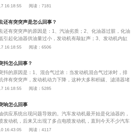
隙过大引起发动机负荷时产生敲缸声。摩托车油门加不上去还
 16:18:55
阅读：7181
法如下：1、检查火花塞是否不良，高压电是否有断火情况，
是否堵塞；3、仔细清洗化油器，并检查化油器混合比、油
去还有突突声是怎么回事？
去还有突突声的原因是：1、汽油劣质；2、化油器过脏，化油
低引起化油器供油量过小，发动机有敲缸声；3、发动机内缸
过大引起发动机负荷时产生敲缸声。摩托车油门加不上去还有
 16:18:55
阅读：6506
是：1、检查火花塞是否不良，高压电是否有断火情况；2、检
否堵塞；3、仔细清洗化油器，并检查化油器混合比、油针、
突抖怎么回事？
突抖的原因是：1、混合气过浓：当发动机混合气过浓时，排
机伴有突突声，发动机动力下降，这种大多和积碳、滤清器堵
动机缺缸：指发动机有一个或以上的气缸没有正常工作，这个
 16:18:55
阅读：5285
故障关系很大；3、冷启动：发动机润滑效果比较差，机油流
，会有机械磨损的异响，还有冷车启动，冷却液温度比较低，
突响怎么回事
烧不充分会导致发动机抖动并发出突突声，这个一般属于正常
油供应系统出现问题导致的。汽车发动机最开始是化油器的，
喷发动机，后来又出现了多点电喷发动机，直到今天不少汽车
内直喷技术了。单点电喷是在进气总管处安放一个喷油嘴，多
 16:43:05
阅读：4117
管处安放好几个喷油嘴，缸内直喷的喷油嘴在汽缸内，每个汽