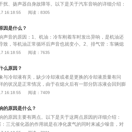
干扰、扬声器自身故障等。以下是关于汽车音响的详细介绍：
uto-audio）是为减轻驾驶员和乘员旅行中的枯燥感而设置的
 16:18:55
阅读：8305
使用的是汽车调幅收音机，后来是调幅调频收音机、磁带放音
音机和兼容DCC、DAT数码音响。其他：音响系统之所以可以
原因是什么？
的条件是有回放声音的功能。汽车音响主要包括主机、扬声
响声音的原因：1、机油：冷车刚着车时发出异响，是机油还
MP5主机已替代一般的车载CD音响系统。
导致，等机油正常循环后声音也就变小。2、排气管：车辆熄
发出异响，这个声音很正常，造成这个声音的原因是排气管内
 16:18:55
阅读：7635
缩产生的声音。3、发音部位：着车后异响声音一直都在，这
判断，水泵皮带张紧器、发电机这几处磨损都会产生类似的异
什么原因？
内发出的异响则多为气门或顶杯这些部件，还有一些是喷油嘴
象与冷却液有关，缺少冷却液或者是更换的冷却液质量有问
运转的声音。
样的状况是正常情况，由于在熄火后有一部分防冻液会回到膨
防冻液的温度是相对较高，水箱会咕噜咕噜响。汽车冷冻液的
 16:18:55
阅读：7409
用的发动机基本都是水冷，水冷发动机依靠防冻液在发动机内
。防冻液在发动机内有两条循环路径，一条是大循环，另外一
响的原因是什么？
动机刚启动的情况下，防冻液是实行小循环，这个时候防冻液
响的原因主要有两点。以下是关于这两点原因的详细介绍：
散热，有利于发动机很快地升温。在发动机到了正常的工作温
塞：三元催化器的作用就是在净化废气的同时来减少噪音，对
行大循环，这个时候防冻液会经过散热水箱散热，可让发动机
催化不同，长短粗细、里面的过滤器的疏密程度也都不一样，