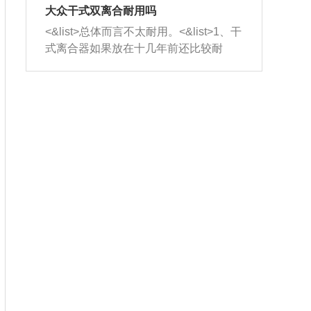
室，最后形成废气排出，就可以让三元
无法制作，需要将车辆送到修理厂或4s
造成烧机油。<&list>3、机油粘度。使用
大众干式双离合耐用吗
催化器得到清洗，排气管堵塞的情况就
店；<&list>2.车辆半轴套管防尘罩破
机油粘度过小的话，同样会有烧机油现
<&list>总体而言不太耐用。<&list>1、干
能够得到解决。
裂，破裂后会出现漏油现象，使半轴磨
象，机油粘度过小具有很好的流动性，
式离合器如果放在十几年前还比较耐
损严重，磨损的半轴容易损坏，产生异
容易窜入到气缸内，参与燃烧。<&list>
用，但是由于现在的汽车发动机动力输
响；<&list>3.稳定器的转向胶套和球头
4、机油量。机油量过多，机油压力过
出越来越高，使得干式离合器散热不足
老化，一般是使用时间过长造成的。解
大，会将部分机油压入气缸内，也会出
的缺陷也逐渐暴露出来。<&list>2、由于
决方法是更换新的质量好的转向橡胶套
现烧机油。<&list>5、机油滤清器堵塞：
干式双离合的工作环境暴露在空气中，
和球头。
会导致进气不畅，使进气压力下降，形
而离合器的散热也是通离合器罩上面的
成负压，使机油在负压的情况下吸入燃
几个小孔来进行散热。但是在行驶过程
烧室引起烧机油。<&list>6、正时齿轮或
中变速箱需要换挡，就不得不使得离合
链条磨损：正时齿轮或链条的磨损会引
器频繁工作。<&list>3、长时间的低速行
起气阀和曲轴的正时不同步。由于轮齿
驶以及过于频繁的启停，导致离合器的
或链条磨损产生的过量侧隙，使得发动
温度不断升高，而低速行驶时空气流动
机的调节无法实现：前一圈的正时和下
效率不高，无法将离合器中的热量有效
一圈可能就不一样。当气阀和活塞的运
的带走，导致离合器内部的温度不断升
动不同步时，会造成过大的机油消耗。
高，加速离合器的磨损。
解决方法：更换正时齿轮或链条。<&list
>7、内垫圈、进风口破裂：新的发动机
设计中，经常采用各种由金属和其他材