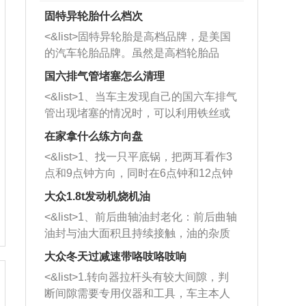
固特异轮胎什么档次
<&list>固特异轮胎是高档品牌，是美国
的汽车轮胎品牌。虽然是高档轮胎品
牌，但是中高低端的轮胎都有生产，这
国六排气管堵塞怎么清理
也是为了更好的开拓市场。
<&list>1、当车主发现自己的国六车排气
管出现堵塞的情况时，可以利用铁丝或
者是细棍，直接将杂物给取出来，如果
在家拿什么练方向盘
堵塞情况比较严重，也可以采取应急措
<&list>1、找一只平底锅，把两耳看作3
施。 <&list>2、直接利用木棍将所有的
点和9点钟方向，同时在6点钟和12点钟
杂物推到排气管里面的位置处，然后将
方向做一个标记。 <&list>2、双手握住
三元催化器拆解开，就可以将堵塞的东
大众1.8t发动机烧机油
平底锅两耳，然后往左打半圈、一圈、
西取出来。但如果是因为积碳过多引起
<&list>1、前后曲轴油封老化：前后曲轴
一圈半的练习，往右同样也要打相同的
的堵塞，就需要将三元催化器泡在草酸
油封与油大面积且持续接触，油的杂质
圈数。 <&list>3、最后强调要反复练
中进行清洗。 <&list>3、也可以利用清
和发动机内持续温度变化使其密封效果
习，这样就可以形成肌肉记忆，在真实
大众冬天过减速带咯吱咯吱响
洗剂对堵塞的情况得到解决，将清洗剂
逐渐减弱，导致渗油或漏油。<&list>2、
驾驶车辆时，不需要记忆也能打好方
放在燃油箱中，与燃油混合后，车辆启
<&list>1.转向器拉杆头有较大间隙，判
活塞间隙过大：积碳会使活塞环与缸体
向。
动时，就可以和汽油一起进入到燃烧
断间隙需要专用仪器和工具，车主本人
的间隙扩大，导致机油流入燃烧室中，