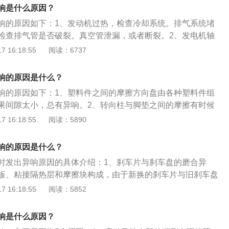
承，电磁离合器异响主要是由电磁离合器磨损导致间隙增大产
响是什么原因？
响主要是缺少润滑油导致，两者问题如果不及时解决，会导致
响的原因如下：1、发动机过热，检查冷却系统。排气系统堵
进行制冷工作。3、压缩机传动带松紧不佳：传动胶带过松，
检查排气管是否破裂。真空管泄漏，或者断裂。2、发电机轴
出现打滑；传动胶带过紧，电磁离合器上的负荷就会增加。传
发动机机油压力过低。4、发动机过热，发动机积炭，油品不
 16:18:55
阅读：6737
时，轻则会引起异响，重则会损坏空调压缩机。
的油。5、异响与发动机转速有关，发动机的大多数常见异响
机的转速状态。6、发动机上不少异响与其负荷有明显的关
响的原因是什么？
度有关：低温发响，温度升高后声响减轻，甚至消失；温度升
响的原因如下：1、塑料件之间的摩擦方向盘由各种塑料件组
降低后声响减轻或消失。8、异响与发动机工作循环有关，发
果间隙太小，总有异响。2、转向柱与脚垫之间的摩擦有时候
往与发动机的工作循环有明显的关系，尤其是曲柄连杆机构和
，与转向柱直接接触，所以转向柱在转动时就会产生摩擦。
 16:18:55
阅读：5890
与工作循环有关。9、异响与发动机部位有关，发动机发生异
丝断裂或者气囊游丝插头没插好。4、转向横拉杆球头老化、有
一定程度的振动，根据振动的特点和部位可以辅助诊断发生异
杆球头，但是更换后要记得做四轮定位。5、方向机防尘套漏
响的原因是什么？
重新打黄油即可。6、转向机故障如果打方向的时候发出异
时发出异响原因的具体介绍：1、刹车片与刹车盘的磨合异
机配合齿轮间隙过大。
板、粘接隔热层和摩擦块构成，由于新换的刹车片与旧刹车盘
有更好地结合，从而导致刹车异响。2、刹车盘和刹车片磨损
 16:18:55
阅读：5852
损到极限时，报警片就会与刹车盘产生摩擦，发出异响，应及
、刹车分泵异响：刹车分泵如长时间不清洁，各种异物堆积其
响是什么原因？
。