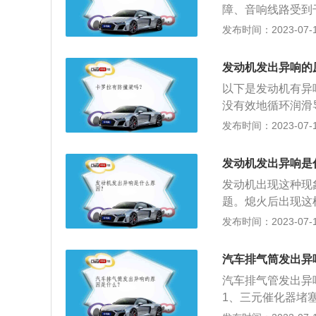
障、音响线路受到
概况：汽车音响（a
发布时间：2023-07-17
收放音装置。最早
机，发展至CD放
发动机发出异响的
称为音响，最基本
以下是发动机有异
器、功放三部分。
没有效地循环润滑
火后发动机附近还
发布时间：2023-07-17
或者隔热垫热胀冷
个就要从发音部位
发动机发出异响是
响，如果是发动机
发动机出现这种现
喷射或者高压油泵
题。熄火后出现这
胀水箱内，熄火后
发布时间：2023-07-17
工作原理：汽车使
不断循环进行散热
汽车排气筒发出异
条是小循环。在发
汽车排气管发出异
不会经过散热水箱
1、三元催化器堵
度后，防冻液会实
于不同的车，三元