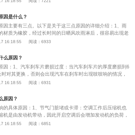
 16:18:55
阅读：7221
温度范围内。其他发动机异响类型：皮带啸叫声比较刺耳，一
通性。定期清洗三元催化器可以排除异响。2、排气管老化或
造成。发动机在运转时如果外部有金属件干摩擦的声音，一般
动机之间由一个软连接进行连接。当软连接处出现损坏或老化
转向助力泵轴承损坏的表现。发动机运转时有漏气的声音，则
原因是什么？
管发出异响。另外，当排气管存水时，排气管也会发出异响。
真空管泄漏或断裂。
原因主要有三点。以下是关于这三点原因的详细介绍：1、雨
边的排气管后轰油门，即可把水从排气管中排出。
的材质为橡胶，经过长时间的日晒风吹雨淋后，很容易出现老
说雨刮器的寿命在一年到两年左右。雨刮器老化时应该及时更
 16:18:55
阅读：6933
刮器和玻璃之间有异物：雨刮器和玻璃之间有异物的情况比较
的沙石或者其他细碎物品。不仅会出现异响，还很可能把玻璃
什么原因？
雨刮器和玻璃之间的异物3、雨刮器发动机损坏：当雨刮器发
原因：1、汽车刹车片磨损过度：当汽车刹车片的厚度磨损到6
聘请专业的维修人员进行检查和维修工作。
及时对其更换，否则会出现汽车在刹车时出现吱吱响的情况，
车效果，增加用车时的安全隐患。2.刹车片上有异物：当汽车
 16:18:55
阅读：6931
物，也会因为摩擦而产生异响，这种情况只需要对刹车片进行
车轮胎磨损严重：如果汽车轮胎磨损的比较严重，在汽车转弯或
么原因？
响，这种情况要及时更换轮胎，当汽车轮胎的表面磨损到三角
响的具体原因：1、节气门脏堵或卡滞：空调工作后压缩机也
其更换。
缩机是由发动机带动，因此开启空调后会增加发动机的负荷，
门开度，让进气量增加。当节气门有积碳或卡滞时，就会引起
 16:18:55
阅读：6851
异响。2、空调泵异响：空调泵异响主要有两大原因，电磁离