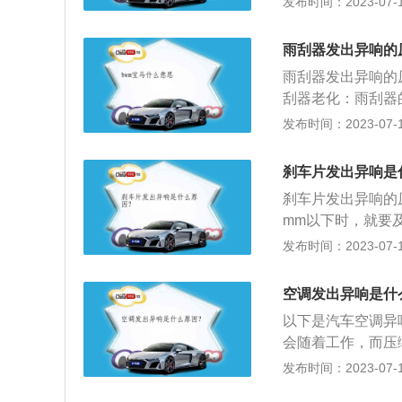
发布时间：2023-07-17
维持在合理的工作
具体要看排气的流
般是因为皮带打滑
存水：排气管和发
是发电机、水泵、
雨刮器发出异响的
时，容易导致排气
是排气系统堵塞、
雨刮器发出异响的
只需用毛巾堵住右
刮器老化：雨刮器
化的问题，一般来
发布时间：2023-07-17
换雨刮器。2、雨
常见。主要是细碎
刹车片发出异响是
刮花。需及时清理
刹车片发出异响的
动机损坏时，需要
mm以下时，就要
甚至影响汽车的刹
发布时间：2023-07-17
刹车片上夹杂了异
清洗即可。3.汽
空调发出异响是什
刹车时也会出现异
以下是汽车空调异
符号位置时就要对
会随着工作，而压
发动机要增加节气
发布时间：2023-07-17
发动机抖动和产生