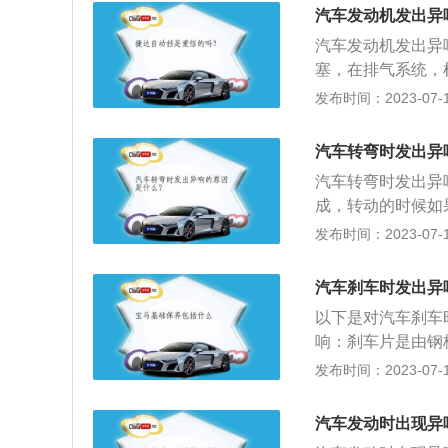
合器和空调泵内轴
汽车发动机发出异
生，空调泵轴承异
汽车发动机发出异
空调泵烧毁，无法
塞，在排气系统，
电磁离合器就容易
承可能坏损。3、
发布时间：2023-07-17
动胶带松紧度不当
好，需要加高等级
的存在取决于发动
汽车转弯时发出异
系。7、异响与温
汽车转弯时发出异
高后有声响，温度
成，转动的时候如
动机的异响故障往
后安装的脚垫太大
发布时间：2023-07-17
配气机构的异响都
3、可能是气囊游
响时，必然会产生
旷量更换转向横拉
响的原因。
汽车刹车时发出异
油更换防尘套或者
以下是对汽车刹车
响，有可能是转向
响：刹车片是由钢
磨损程度不同，没
发布时间：2023-07-17
严重：当刹车片磨
时更换刹车片。3
汽车发动时出现异
中，就会产生异响