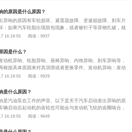
响的原因是什么原因？
出异响的原因有车轮损坏、避震器故障、变速箱故障、刹车片
坏：如果汽车轮胎出现鼓包现象，或者被钉子等异物扎破，就
或者行进时出现异响。遇到这种情况只要对轮胎进行修补或更
 16:18:55
阅读：9937
器故障：当汽车的避震器出现故障后，汽车在转弯或者经过颠
异响。这种情况需要到维修厂或者4s店对汽车避震器进行更
原因是什么？
障：如果汽车的变速箱出现故障，比如倒挡的齿轮损坏，也会
发动机异响、轮胎异响、座椅异响、内饰异响、刹车异响等，
，这种情况需要拆开变速箱对齿轮进行检查和更换。汽车刹车
再根据具体原因来对其润滑或者更换零件。发动机异响：发动
片故障引起车辆异响是常见的一种原因，刹车片故障包括刹车
发动机缺缸、机油使用不当，皮带松紧度不合适等。这种情况
 16:18:55
阅读：9929
车片磨损严重、刹车片和卡钳中夹杂了异物等。具体情况要拆
油量和正时皮带的松紧度。轮胎异响：轮胎异响可能是轮毂变
片检查后再进行维修，必要的时候要直接更换刹车片。
等。这种情况要到维修厂具体查看。座椅异响：座椅异响一般
响是什么原因？
少润滑导致，只需上点润滑油即可。内饰异响：内饰异响一般
响是汽油泵在工作的声音。以下是关于汽车启动发出异响的原
配工艺不精导致，这种情况要对其详细检查。刹车异响：刹车
车辆启动后起动机的齿轮也可能会与发动机飞轮的齿圈啮合，
磨损造成，这种情况要对刹车片进行检查，必要时要对其进行
个电磁线圈调节，这一线圈在工作时也可能会出来嗡嗡的声
 16:18:55
阅读：9649
都是正常。汽车启动后：发出异响是汽油泵在工作的声音，通
会开始工作，这是以便起动发动机做预备。假如通电后汽油泵
音是什么原因？