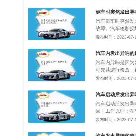
倒车时突然发出异
汽车倒车时突然发
故障。汽车轮胎损
会导致汽车在倒车
发布时间：2023-07-17
换即可。汽车避震
簸路段时也会出现
汽车内发出异响的
换。汽车变速箱故
汽车内异响是因为
因摩擦而产生异响
可先其进行检查，
片故障：汽车刹车
机异响的原因包括
发布时间：2023-07-17
片安装不到位、刹
要检查火花塞、机
下汽车轮胎对刹车
形、轮胎扎上钉子
汽车启动后发出异
是座椅滑动装置缺
汽车启动后发出异
是螺丝松动或者装
因：工作原理：在
异响一般是刹车片
起动机齿轮是由一
发布时间：2023-07-17
更换。
音，这些声音基本
电后汽油泵那么就
汽车发出异响的声