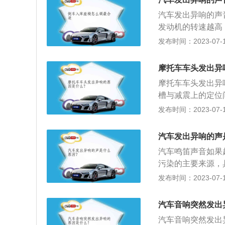
不工作，在起动发
汽车发出异响的声
机起动困难。
发动机的转速越高
的问题，更换合适
发布时间：2023-07-17
故障，造成的正时
内部油泥过多，机
摩托车车头发出异
性不佳，造成爆震
摩托车车头发出异
槽与减震上的定位
用易垃罐做调整垫
发布时间：2023-07-17
排除。发动机零件
大。可拆开三个螺
汽车发出异响的声
响。
汽车鸣笛声音如果
污染的主要来源，
导致瞬间噪声值超
发布时间：2023-07-17
对人的危害很大，
进行了规定。国家
汽车音响突然发出
把超过国家规定的
汽车音响突然发出
称为环境噪声污染