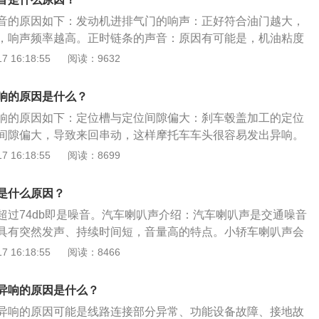
动机时燃油供给系统是沒有足够的喷射压力，就会影响到发动
音的原因如下：发动机进排气门的响声：正好符合油门越大，
，响声频率越高。正时链条的声音：原因有可能是，机油粘度
的粘度的机油就可以，再有就是正时链条过长，链条张紧器的
 16:18:55
阅读：9632
链条的声音。发动机内部的大小瓦的声音：原因可能是发动机
油泵损坏，造成润滑不良。发动机敲缸，汽油品质太差，抗爆
响的原因是什么？
，再有就是发动机燃烧室积碳严重，造成的敲缸。
响的原因如下：定位槽与定位间隙偏大：刹车毂盖加工的定位
间隙偏大，导致来回串动，这样摩托车车头很容易发出异响。
去填补间隙，装好后再一次反复试车，声响消失，故障就可以
 16:18:55
阅读：8699
受热膨胀：制造工艺使得发动机零件在受热膨胀后，工差加
丝的缸头，调节一下气门间隙，调节完以后基本就可以排除异
是什么原因？
超过74db即是噪音。汽车喇叭声介绍：汽车喇叭声是交通噪音
具有突然发声、持续时间短，音量高的特点。小轿车喇叭声会
过70分贝并接近80分贝，大车的鸣笛声更会超过80分贝。噪音
 16:18:55
阅读：8466
尤其是这种突发的噪音，很多的地方政府均对汽车喇叭的声音
要求：国家制定的《中华人民共和国环境噪声污染防治法》中
异响的原因是什么？
环境噪声排放标准，并干扰他人正常生活、工作和学习的现象
异响的原因可能是线路连接部分异常、功能设备故障、接地故
。