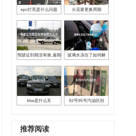
epc灯亮是什么问题
火花塞更换周期
驾驶证到期没有换,逾期
玻璃水冻住了如何解
怎么办??
决？
bba是什么车
92号95号汽油区别
推荐阅读