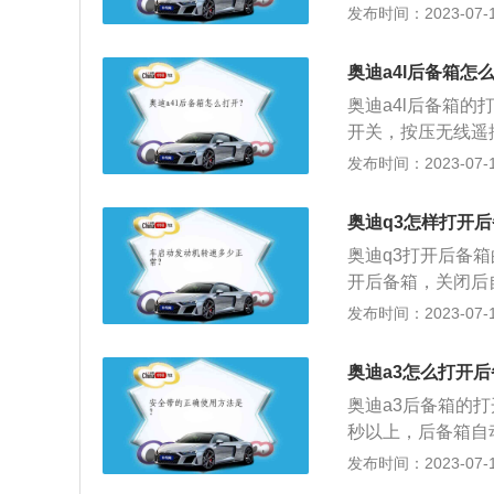
备箱，直接按压钥
发布时间：2023-07-17
为1米）内，按压
含有两个按钮，一
奥迪a4l后备箱怎
锁车。
奥迪a4l后备箱
开关，按压无线遥
缝；3、钥匙在感
发布时间：2023-07-17
搭载7挡双离合变速
矩是270牛米，
奥迪q3怎样打开
奥迪q3打开后备
开后备箱，关闭后
制总成前面有一个
发布时间：2023-07-17
是一款紧凑型suv，
80mm，最小离地间
奥迪a3怎么打开
发动机，最大马力是
奥迪a3后备箱的
的是7挡双离合变
秒以上，后备箱自
锁自动解锁，可以
发布时间：2023-07-17
止无法打开。奥迪