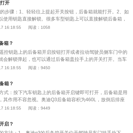
么打开
开的步骤：1、轻轻往上提起开关按钮，后备箱就能打开。2、如
以使用钥匙直接解锁。很多车型钥匙上可以直接解锁后备箱，
后备箱解锁按键即可。3、车辆钥匙在感应范围（大概为1米）
 16:18:55
阅读：1058
上的拉手，直接抬起。4、有些车型后备箱盖内侧含有两个按
备箱，另一个在关闭后备箱的同时还会自动锁车。在开车前要
后备箱？
确保后备箱门锁啮合到位。即使上锁但未啮合到位的门锁，也
按遥控钥匙上的后备箱开启按钮打开或者拉动驾驶员侧车门中的
然打开，是行车途中潜在的安全问题。行李箱盖打开一条缝或
就会解锁弹起，也可以通过后备箱盖拉手上的开关打开。当车
能造成废气窜入车内，影响驾乘人员的健康。
控钥匙上的后备箱开启按钮可以单独给后备箱解锁，再次关上
 16:18:55
阅读：9450
上锁。奥迪a5是一款中型车，其长宽高分别为4712mm、18
mm，轴距为2810mm。该车发动机动力可以通过六速手动变速箱或
后备箱？
轮驱动或quattro全时四轮驱动系统上，确保了灵活的操控
开方式：按下汽车钥匙上的后备箱开启键即可打开，后备箱是用
，其作用不容忽视。奥迪Q3后备箱容积为460L，放倒后排座
L，这款车在储物空间方面的表现可以说是中规中矩的，可以满足
 16:18:55
阅读：9449
q3有很多款车型，分为致雅版和动感版的两种车身样式，其中
4481mm、1848mm、1584mm，轴距为2680mm；动感版
么开启？
5mm、1848mm、1616mm，轴距为2680mm。
箱的方法：1、奥迪q3的后备箱开关位于驾驶员车门扶手处下