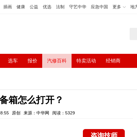
插画
健康
公益
优选
法制
守艺中华
应急中国
更多
地
选车
报价
汽修百科
特卖活动
经销商
后备箱怎么打开？
8:55
原创
来源：中华网
阅读：5329
咨询技师