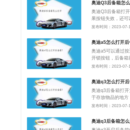
奥迪Q3后备箱怎
奥迪Q3后备箱打
果按钮失效，还可
直接按压钥匙上的
发布时间：2023-07-17
内，按压行李箱盖
钮，一个为关闭后
奥迪a5怎么打开
养成检查的习惯，
奥迪a5可以通过
可能造成后备箱突
开锁按钮，后备箱
者全部敞开，有可
辆被上锁后，按遥
发布时间：2023-07-17
后备箱盖后就会自动
54mm、1391
奥迪q3怎么打开
自动变速箱传输到前
奥迪q3后备箱打
性。
于存放物品的地方
椅可实现1300
发布时间：2023-07-17
平时的使用。奥迪
致雅版的长宽高分别为
奥迪q3后备箱怎
的长宽高分别为449
奥迪q3开启后备