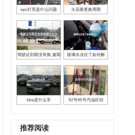
epc灯亮是什么问题
火花塞更换周期
驾驶证到期没有换,逾期
玻璃水冻住了如何解
怎么办??
决？
bba是什么车
92号95号汽油区别
推荐阅读