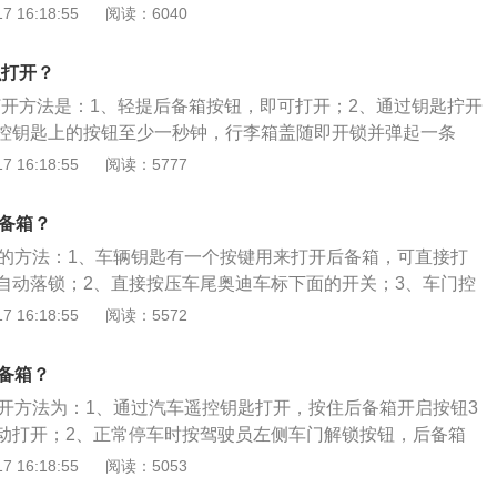
匙上的后备箱解锁按键即可。3、车辆钥匙在感应范围（大概
 16:18:55
阅读：6040
行李箱盖上的拉手，将其直接抬起。4、有些车型后备箱盖内侧
个为关闭后备箱的按钮，另一个在关闭后备箱的同时还会自动
么打开？
的打开方法是：1、轻提后备箱按钮，即可打开；2、通过钥匙拧开
控钥匙上的按钮至少一秒钟，行李箱盖随即开锁并弹起一条
应范围，可以直接拉动行李箱的拉手，抬起后备箱盖。奥迪a4l
 16:18:55
阅读：5777
箱，使用2.0T涡轮增压发动机，最大功率是110千瓦，最大扭
其驱动方式是前置前驱，前后悬架均使用五连杆独立悬架。
后备箱？
箱的方法：1、车辆钥匙有一个按键用来打开后备箱，可直接打
自动落锁；2、直接按压车尾奥迪车标下面的开关；3、车门控
红色的开关，按下可以打开后备箱。以2021款奥迪q3为例，其
 16:18:55
阅读：5572
车身尺寸是长4481mm、宽1848mm、高1655mm，轴距为26
隙为152mm，车身重量为1570kg。这款车搭载1.4t涡轮增压
后备箱？
150ps，最大扭矩是250nm，最大功率是110kw，与其匹配
打开方法为：1、通过汽车遥控钥匙打开，按住后备箱开启按钮3
速箱。
动打开；2、正常停车时按驾驶员左侧车门解锁按钮，后备箱
直接去打开后备箱。正常行驶时，按车门锁止键后备箱自动锁
 16:18:55
阅读：5053
A3底盘前悬架为麦弗逊式，后桥为扭转、曲柄式结构带分开布