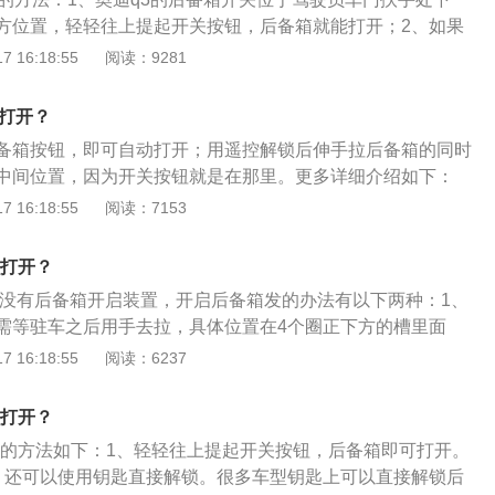
方位置，轻轻往上提起开关按钮，后备箱就能打开；2、如果
使用钥匙直接解锁，直接按压钥匙上的后备箱解锁按键即可；
 16:18:55
阅读：9281
应范围内，按压行李箱盖上的拉手，直接抬起。奥迪q3是基于
35平台的suv，在奥迪车型系列中的定位在q7与q5之下。奥迪
么打开？
v，该车的长宽高分别为4385毫米、1831毫米、1608毫米，轴
备箱按钮，即可自动打开；用遥控解锁后伸手拉后备箱的同时
中间位置，因为开关按钮就是在那里。更多详细介绍如下：
备箱开口非常大，而空间也不小。后备箱盖开启后的高度并不
 16:18:55
阅读：7153
高的女性车主也可以轻松的关闭后备箱，而后备箱的关闭采用一键
性用户的关照。2、后备箱内侧的快拨，可以一键扳倒后排座
么打开？
箱空间。而后排座椅放倒时基本可以放平，对于搬放大件的物
内没有后备箱开启装置，开启后备箱发的办法有以下两种：1、
备箱地板的盖板，下面还有一个隐藏的储物盒。
需等驻车之后用手去拉，具体位置在4个圈正下方的槽里面
），奥迪使用的是轻触式开关，轻轻用力就能打开。2、长按
 16:18:55
阅读：6237
车标志键3秒，后备箱会自动解锁。以下是关于奥迪A6的更多
6是一款由奥迪生产的豪华汽车，有轿车和旅行车两种车型。2、
么打开？
951毫米，宽1886毫米，高1483毫米，轴距为2925毫米。
箱的方法如下：1、轻轻往上提起开关按钮，后备箱即可打开。
，还可以使用钥匙直接解锁。很多车型钥匙上可以直接解锁后