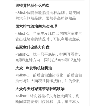
固特异轮胎什么档次
<&list>固特异轮胎是高档品牌，是美国
的汽车轮胎品牌。虽然是高档轮胎品
牌，但是中高低端的轮胎都有生产，这
国六排气管堵塞怎么清理
也是为了更好的开拓市场。
<&list>1、当车主发现自己的国六车排气
管出现堵塞的情况时，可以利用铁丝或
者是细棍，直接将杂物给取出来，如果
在家拿什么练方向盘
堵塞情况比较严重，也可以采取应急措
<&list>1、找一只平底锅，把两耳看作3
施。 <&list>2、直接利用木棍将所有的
点和9点钟方向，同时在6点钟和12点钟
杂物推到排气管里面的位置处，然后将
方向做一个标记。 <&list>2、双手握住
三元催化器拆解开，就可以将堵塞的东
大众1.8t发动机烧机油
平底锅两耳，然后往左打半圈、一圈、
西取出来。但如果是因为积碳过多引起
<&list>1、前后曲轴油封老化：前后曲轴
一圈半的练习，往右同样也要打相同的
的堵塞，就需要将三元催化器泡在草酸
油封与油大面积且持续接触，油的杂质
圈数。 <&list>3、最后强调要反复练
中进行清洗。 <&list>3、也可以利用清
和发动机内持续温度变化使其密封效果
习，这样就可以形成肌肉记忆，在真实
大众冬天过减速带咯吱咯吱响
洗剂对堵塞的情况得到解决，将清洗剂
逐渐减弱，导致渗油或漏油。<&list>2、
驾驶车辆时，不需要记忆也能打好方
放在燃油箱中，与燃油混合后，车辆启
<&list>1.转向器拉杆头有较大间隙，判
活塞间隙过大：积碳会使活塞环与缸体
向。
动时，就可以和汽油一起进入到燃烧
断间隙需要专用仪器和工具，车主本人
的间隙扩大，导致机油流入燃烧室中，