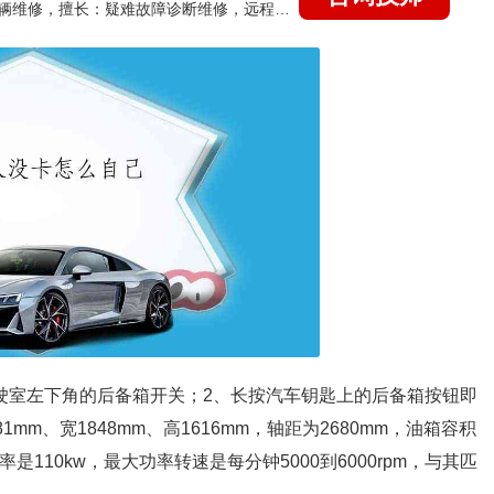
国家认证的汽车维修技师，15年德美日等各系车辆维修，擅长：疑难故障诊断维修，远程维修技术指导
驾驶室左下角的后备箱开关；2、长按汽车钥匙上的后备箱按钮即
mm、宽1848mm、高1616mm，轴距为2680mm，油箱容积
率是110kw，最大功率转速是每分钟5000到6000rpm，与其匹