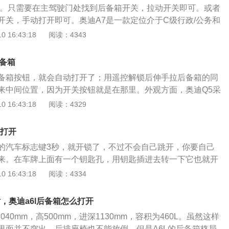
开。只需要在主驾驶门处找到后备箱开关，拉动开关即可。或者
的氛围照明也带来了更加明确的方位感。全新奥迪A6L在同级
开关，手动打开即可。奥迪A7是一款定位介于C级行政/公务和
了全景天窗，如同温室般的自然光照明效果为乘坐带来极为愉
的四门运动豪华Coupe轿跑车，尺寸上略大于没有加长过的C级
 16:43:18
阅读：4343
窗操作简便，可通过车内多处按钮进行操作，也可通过中控锁
华轿车。奥迪A7Sportback的内饰设计采用wrap-around环
景天窗细密的遮阳帘可遮挡强烈的日光，并可电动调节至任一
满动感的表面与线条围绕整个座舱展开，强调水平延展性的舒
完全打开的情况下也可配合后风挡电动遮阳帘和后侧窗手动遮
后备箱
的韵律感。仪表台与门护板共同勾勒出柔美的曲线，环抱着驾
车空间的遮光。
备箱按钮，就会自动打开了；用遥控解锁后伸手拉后备箱的同
台的横向布局加强了视觉延展性，营造出整洁、优雅、充满安
来中间位置，因为开关按钮就是在那里。外观方面，奥迪Q5采
迪A7Sportback的前悬挂为五连杆结构，安装在刚性极高的
化设计，倒梯形的进气格栅采用大尺寸的矩形网格，大灯造型
 16:43:18
阅读：4329
悬挂则为奥迪特有的梯形连杆结构，这种紧凑的设计结合了良
车身线条以圆润为主，并且力量感十足，大方稳重的造型也更
的驾驶品质，悬挂结构中的连杆几乎都是铝锻件，像平衡杆、
面线条流畅，干脆利落，一眼看过去有一种准备着向前跑的动
采用了中空设计，大幅减轻了簧下质量。另外，奥迪还为A7Sp
么打开
。配置方面，奥迪Q5搭载源于顶级豪华车的安全驾驶辅助系统
全新的电控助力转向系统，赋予A7Sportback直接、精确、细腻的
的汽车标志键3秒，就开锁了，不过不会自己跳开，你要自己
括配备车尾摄像头的奥迪驻车辅助系统；奥迪车道辅助系统，
耗极低。
来。在车牌上面有一个钥匙孔，用钥匙插进去转一下它也就开
持行车路线；以及奥迪侧向辅助系统，该系统可以对驾驶员危
起盖子来了。奥迪A6在车内没有后备箱开启装置（全系）。如
 16:43:18
阅读：4334
警告；自适应巡航控制系统可以保持车速以及与前车的距离。
，需等驻车之后，用手去拉，具体位置在4个圈正下方的槽里
方），奥迪使用的是轻触式开关，您轻轻用力就能打开。（这
寸，奥迪a6l后备箱怎么打开
间那个槽）另外遥控钥匙也可以打开后备箱（熄火后钥匙拔
040mm，高500mm，进深1130mm，容积为460L。虽然这样
匙中央的汽车标志键3秒（开锁和上锁中间那个），后备箱会
里面并不突出，后排座椅也不能放倒，但是A6L的后备箱格局