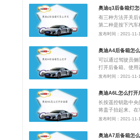
置的弹簧和减震器
奥迪q3后备箱灯
载货面积在同级车
有三种方法开关后
第二种是按下汽车
箱开启键打开。奥迪
发布时间：2021-11-10
在储物空间方面的
于大众途观相同的P
奥迪A4后备箱怎
这款车虽然采用的
可以通过驾驶员侧
将经过特殊的改造
打开后备箱。使用
是一台2.0TSI
匙上的后备箱开启
发布时间：2021-11-10
然是一款紧凑型的
A4L的后备箱高度为
现无紧凑感，舒适
常有深度，而且地
挂结构，底盘调校
奥迪A6L怎么打开
实现4/6放倒，放
长按遥控钥匙中央
性。后备箱左侧有
将盖子抬起来。在
等也是不错。整个
才看得到），用钥
发布时间：2021-11-10
11月16日，一汽
档内饰材质的烘托
观和底盘设计，在
人满足的车内环境
算是高档轿车，但
奥迪A7后备箱怎
板的氛围照明，能