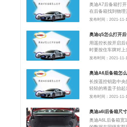
设计风格。
奥迪A7后备箱打
中控台、脚步空间
在后备箱找到物理
别车型中首次使用
D级豪华轿车之间
发布时间：2021-11-10
悦的享受。全景天
行政轿车，小于D级豪
功能遥控操作。全
抱式设计理念。充
位置，即使在天窗
奥迪q5怎么打开
展表面展现出流动
阳帘进行后排及整
用遥控长按开启后
驶员与乘客。仪表
时要按住车牌对上
全感的宽敞空间。奥
用上一代奥迪家族
发布时间：2021-11-10
整体副车架上；后
也比较方正。整体
好的舒适性和绝佳
容易让人接受。侧
梯形连杆等部件还
奥迪A6后备箱怎
感，视觉效果很棒
ortback配备了
长按遥控钥匙中央
和高科技装备。包
转向特性，并且能
轻轻的将盖子抬起
该系统用于辅助维
锁了，然后就能抬
发布时间：2021-11-10
险的变道行为发出
果需要打开后备箱
面（牌照中间正上
奥迪a6l后备箱尺
里，两个牌照灯中
奥迪A6L后备箱宽1
出），长按遥控钥
的数据在同级车型