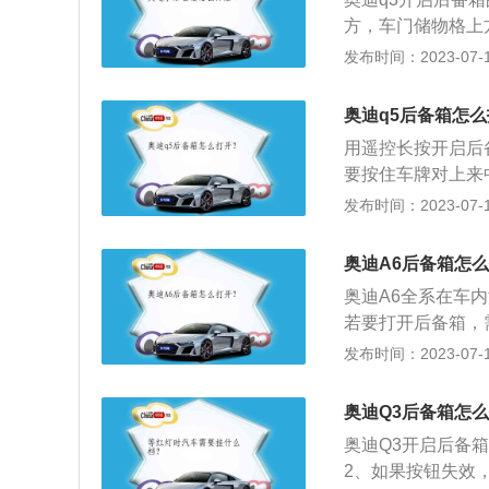
方，车门储物格上
按钮失效，还可以
发布时间：2023-07-17
3、车辆钥匙在感
大众途观相同的pq
奥迪q5后备箱怎
q3是一款紧凑型su
用遥控长按开启后
距为2603毫米。
要按住车牌对上来
1、奥迪Q5的后
发布时间：2023-07-17
高，但180CM
闭合，也算是对女
奥迪A6后备箱怎
椅，瞬间扩展后备
奥迪A6全系在车
品有帮助。拉起后
若要打开后备箱，
（牌照中间正上方
发布时间：2023-07-17
遥控钥匙中央的汽
资料：1、奥迪A
奥迪Q3后备箱怎
奥迪a6车身尺寸长4
奥迪Q3开启后备
2、如果按钮失效