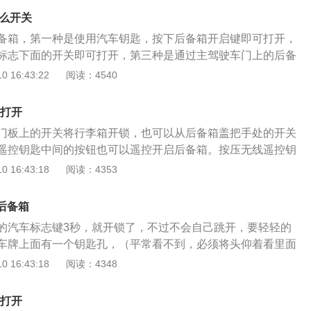
，除了操纵性极佳外，后悬架布置的空间利用率也很高，因此
怎么开关
中出类拔萃，前后制动均为盘式，前制动带通风槽。
备箱，第一种是使用汽车钥匙，按下后备箱开启键即可打开，
标志下面的开关即可打开，第三种是通过主驾驶车门上的后备
Q3后备箱容积为460L，放倒后排座椅可实现1300L，这款车
 16:43:22
阅读：4540
表现可以说是中规中矩的，可以满足日常的使用。奥迪Q3是基
Q35平台打造的一款SUV，汽车的定位在奥迪Q5和Q7之下，
么打开
是与途观相同的平台打造，但是为了区别于大众车型，奥迪Q3
门板上的开关将行李箱开锁，也可以从后备箱盖把手处的开关
，将汽车的驾驶性能进行了提升。在动力方面，这款车搭载的
遥控钥匙中间的按钮也可以遥控开启后备箱。按压无线遥控钥
发动机，根据不同配置车型调校出170马力与211马力两种版本，虽
按钮至少一秒钟。行李箱盖随即自动开锁并弹起一条缝。奥迪
 16:43:18
阅读：4353
SUV，但是汽车的空间表现还是非常好的，腿部及头部空间表
455mm，宽度为1005mm，深度为1007mm。整个后备箱非
性不错。在悬架方面，奥迪Q3使用了前麦弗逊后四连杆式的悬
板平整。可以看出实用性会相当不错。此外，后排座椅还可以
的非常舒适，汽车的通过性整体还是不错的。
后备箱
倒以后纵深可达2010mm，更是增加了后备箱空间使用的灵活
的汽车标志键3秒，就开锁了，不过不会自己跳开，要轻轻的
小小的空间带着隔网，可以放些小件的东西如急救用品手电筒
车牌上面有一个钥匙孔，（平常看不到，必须将头仰着看里面
后备箱都有衬板铺装，用以遮盖后方纵横交错的线束。2008年
匙插进去转一下它也就开锁了，然后就能抬起盖子来了。在高
 16:43:18
阅读：4348
奥迪国产全新奥迪A4L正式发布，全新奥迪A4L采用了全新的外
下，极具现代气息的灯光设计保证了全新奥迪A6L营造出更令
正面和后面该车与奥迪A5十分相似。虽然A4L在奥迪旗下并不
。光导纤维及LED照明技术的使用，门把手、储物槽及迎宾踏
是全新奥迪A4L的前脸设计却采用了与家族中价格昂贵的跑车
么打开
够营造出更加舒适的氛围以及更加宽广的空间感。同时，位于