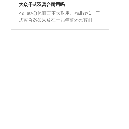
室，最后形成废气排出，就可以让三元
无法制作，需要将车辆送到修理厂或4s
造成烧机油。<&list>3、机油粘度。使用
大众干式双离合耐用吗
催化器得到清洗，排气管堵塞的情况就
店；<&list>2.车辆半轴套管防尘罩破
机油粘度过小的话，同样会有烧机油现
<&list>总体而言不太耐用。<&list>1、干
能够得到解决。
裂，破裂后会出现漏油现象，使半轴磨
象，机油粘度过小具有很好的流动性，
式离合器如果放在十几年前还比较耐
损严重，磨损的半轴容易损坏，产生异
容易窜入到气缸内，参与燃烧。<&list>
用，但是由于现在的汽车发动机动力输
响；<&list>3.稳定器的转向胶套和球头
4、机油量。机油量过多，机油压力过
出越来越高，使得干式离合器散热不足
老化，一般是使用时间过长造成的。解
大，会将部分机油压入气缸内，也会出
的缺陷也逐渐暴露出来。<&list>2、由于
决方法是更换新的质量好的转向橡胶套
现烧机油。<&list>5、机油滤清器堵塞：
干式双离合的工作环境暴露在空气中，
和球头。
会导致进气不畅，使进气压力下降，形
而离合器的散热也是通离合器罩上面的
成负压，使机油在负压的情况下吸入燃
几个小孔来进行散热。但是在行驶过程
烧室引起烧机油。<&list>6、正时齿轮或
中变速箱需要换挡，就不得不使得离合
链条磨损：正时齿轮或链条的磨损会引
器频繁工作。<&list>3、长时间的低速行
起气阀和曲轴的正时不同步。由于轮齿
驶以及过于频繁的启停，导致离合器的
或链条磨损产生的过量侧隙，使得发动
温度不断升高，而低速行驶时空气流动
机的调节无法实现：前一圈的正时和下
效率不高，无法将离合器中的热量有效
一圈可能就不一样。当气阀和活塞的运
的带走，导致离合器内部的温度不断升
动不同步时，会造成过大的机油消耗。
高，加速离合器的磨损。
解决方法：更换正时齿轮或链条。<&list
>7、内垫圈、进风口破裂：新的发动机
设计中，经常采用各种由金属和其他材