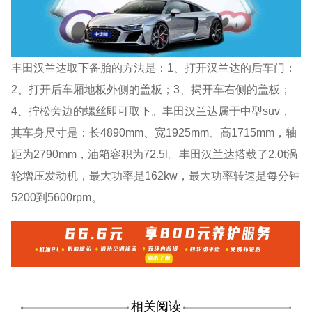
丰田汉兰达取下备胎的方法是：1、打开汉兰达的后车门；
2、打开后车厢地板外侧的盖板；3、揭开车右侧的盖板；
4、拧松旁边的螺丝即可取下。丰田汉兰达属于中型suv，
其车身尺寸是：长4890mm、宽1925mm、高1715mm，轴
距为2790mm，油箱容积为72.5l。丰田汉兰达搭载了2.0t涡
轮增压发动机，最大功率是162kw，最大功率转速是每分钟
5200到5600rpm。
相关阅读