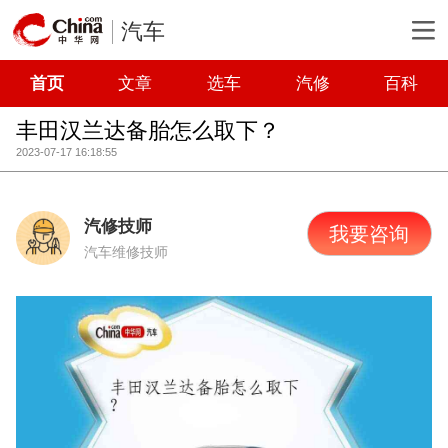
汽车
首页
文章
选车
汽修
百科
丰田汉兰达备胎怎么取下？
2023-07-17 16:18:55
汽修技师
我要咨询
汽车维修技师