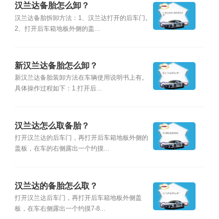
汉兰达备胎怎么卸？
汉兰达备胎拆卸方法：1、汉兰达打开的后车门。
2、打开后车箱地板外侧的盖...
新汉兰达备胎怎么卸？
新汉兰达备胎装卸方法在车辆使用说明书上有。
具体操作过程如下：1.打开后...
汉兰达怎么取备胎？
打开汉兰达的后车门，再打开后车箱地板外侧的
盖板，在车的右侧露出一个约摸...
汉兰达的备胎怎么取？
打开汉兰达后车门，再打开后车箱地板外侧盖
板，在车右侧露出一个约摸7-8...