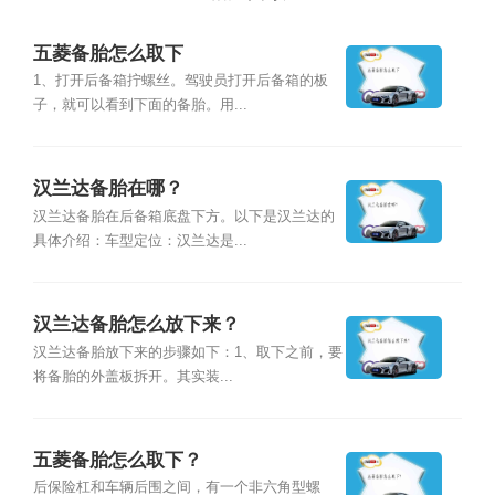
五菱备胎怎么取下
1、打开后备箱拧螺丝。驾驶员打开后备箱的板
子，就可以看到下面的备胎。用...
汉兰达备胎在哪？
汉兰达备胎在后备箱底盘下方。以下是汉兰达的
具体介绍：车型定位：汉兰达是...
汉兰达备胎怎么放下来？
汉兰达备胎放下来的步骤如下：1、取下之前，要
将备胎的外盖板拆开。其实装...
五菱备胎怎么取下？
后保险杠和车辆后围之间，有一个非六角型螺