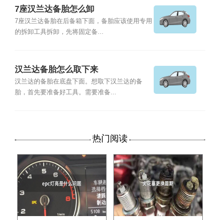
7座汉兰达备胎怎么卸
7座汉兰达备胎在后备箱下面，备胎应该使用专用
的拆卸工具拆卸，先将固定备...
汉兰达备胎怎么取下来
汉兰达的备胎在底盘下面。想取下汉兰达的备
胎，首先要准备好工具。需要准备...
热门阅读