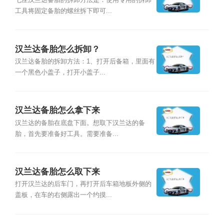
七座汉兰达备胎的拆卸方法是：使用专用的拆卸
工具将固定备胎的螺丝拆下即可...
汉兰达备胎怎么拆卸？
汉兰达备胎的拆卸方法：1、打开后备箱，里面有
一个黑色小盖子，打开小盖子...
汉兰达备胎怎么拿下来
汉兰达的备胎在底盘下面。想取下汉兰达的备
胎，首先要准备好工具。需要准备...
汉兰达备胎怎么取下来
打开汉兰达的后车门，再打开后车箱地板外侧的
盖板，在车的右侧露出一个约摸...