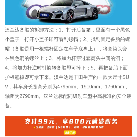
汉兰达备胎的拆卸方法：1、打开后备箱，里面有一个黑色
小盖子，打开小盖子即可看到螺帽；2、找到固定备胎的螺
帽（备胎是用一根螺杆固定在车子底盘上），将套筒头套
在黑色洞的螺丝上；3、将加力杆穿过套筒头中间的洞；
4、将加力杆逆时针旋转备胎即可掉下；5、再把备胎下面
护板翘掉即可拿下来。汉兰达是丰田生产的一款大尺寸SU
V，其车身长宽高分别为4795mm、1910mm、1760mm，
轴距为2790mm。汉兰达标配同级别车型中高标准的安全装
备。