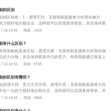
刷的区别
刷的区别有：1：原理不同：无骨雨刷直接将力作用在钢片
的力很好地分散出去，这样就可以实现拿掉骨架，并且保持胶
骨雨刷是通过骨架上的若干支撑点把雨刮片压在玻璃上的，使
 16:18:55
阅读：1025
撑点的压力平均。2、受力方式不同：有骨雨刷力量传递的顺
条、二级压条、固持压条、刮片；而无骨雨刷力量传递的顺序
刷有什么区别？
导条、刮片。3、工作条件不同：无骨雨刷的工作条件比有骨
有骨雨刷的具体区别：原理方面：无骨雨刷直接将力作用在钢
它需要压力较大的雨刮臂和大功率雨刮电机。4、寿命不同：
点的力分散，并且保持胶条均匀的受力。有骨雨刷通过骨架上
压力是层层压条传递下来的，所以会导致压力分布不均匀，整
刮片压在玻璃上，使雨刮片上各个支撑点压力平均。受力方式
 16:18:55
阅读：9738
合不统一，磨损程度不一致，玻璃与雨刮片之间容易产生噪
整根橡胶条受力，结构简单重量轻，所以与弧形的玻璃贴合更
无骨雨刷更短。5、清洁效果不同：无骨雨刷是整根橡胶条受
钢片弹性要比有骨雨刷高，能够降低抖动磨损，且寿命比有骨
量又轻，所以与弧形的玻璃贴合更紧密，且无骨雨刷的钢片弹
刷的区别有哪些？
由于其压力是层层压条传递，导致压力分布不均匀，整条雨刮
刷的好，能够降低抖动，效果比有骨雨刷更好。6、更换方式
刷原理不同、受力方式不同。原理不同：无骨雨刷直接将力作
一，磨损程度不一致，玻璃与雨刮片之间容易产生噪音。工作
上的无骨雨刷时，不需要更换雨刷臂；而更换有骨雨刷，则需
中在一点的力很好地分散出去，这样就可以实现拿掉骨架，并
刷工作条件比有骨雨刷要求高，需要压力较大的雨刮臂和大功
臂一起更换。7、价格不同：无骨雨刷由于工艺更先进，成本
受力；有骨雨刷的是通过骨架上的若干支撑点把雨刮片压在玻
 16:18:55
阅读：9668
更换雨刷器时，无骨雨刷不需要更换雨刷臂，相比有骨雨刷更
雨刷更高。
的各个支撑点的压力平均。受力方式不同：有骨雨刷，由于其
下来，所以会导致压力分布不均匀，整条雨刮与玻璃的贴合不
刷的区别是什么？