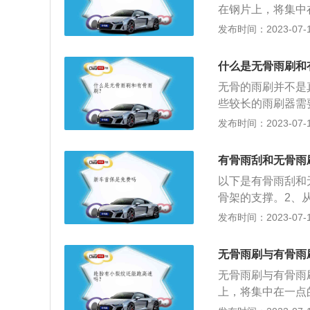
在钢片上，将集中
磨擦的噪音，不易
架上的若干支撑点
发布时间：2023-07-17
形且带有平顺的弧
受力方式方面：无
受力均匀，以达到
璃贴合更紧密，且
什么是无骨雨刷和
命比有骨雨刷长。
无骨的雨刷并不是
整条雨刮与玻璃的
些较长的雨刷器需
音。3、工作条件
接，强度高且不易
发布时间：2023-07-17
雨刮臂和大功率雨
围，长寿命和低成
比有骨雨刷更简单
接将力作用在钢片
有骨雨刮和无骨雨
受力；有骨雨刷是
以下是有骨雨刮和
的各个支撑点的压
骨架的支撑。2、
构简单，重量又轻
本身来加压，等于
发布时间：2023-07-17
压条传递下来，所
色，另外，无骨雨
损程度不一致。
的磨损度降到最低
无骨雨刷与有骨雨
雨刷钢片更好一些
无骨雨刷与有骨雨
性，所以使用寿命
上，将集中在一点
的若干支撑点把雨