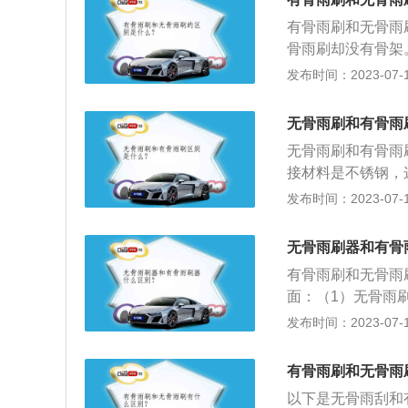
统一，磨损程度不
有骨雨刷和无骨雨
所以与弧形的玻璃
骨雨刷却没有骨架
能够降低抖动磨损
玻璃有着很好的贴
发布时间：2023-07-17
在受力方面肯定均
处。有骨雨刷的优
无骨雨刷和有骨雨
的杂质(鸟粪和树
无骨雨刷和有骨雨
接材料是不锈钢，
有骨雨刷的材质是
发布时间：2023-07-17
大一点，使用寿命
可以使雨刷和玻璃
无骨雨刷器和有骨
好的刮水效果。有
有骨雨刷和无骨雨
是大物件，可以有
面：（1）无骨雨
多。（2）在控制
发布时间：2023-07-17
无骨雨刷一般采用
计，安装起来简直
有骨雨刷和无骨雨
雨刷的介绍：1、
以下是无骨雨刮和
雨刷。（2）在使