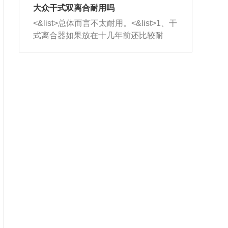
室，最后形成废气排出，就可以让三元
无法制作，需要将车辆送到修理厂或4s
造成烧机油。<&list>3、机油粘度。使用
大众干式双离合耐用吗
催化器得到清洗，排气管堵塞的情况就
店；<&list>2.车辆半轴套管防尘罩破
机油粘度过小的话，同样会有烧机油现
<&list>总体而言不太耐用。<&list>1、干
能够得到解决。
裂，破裂后会出现漏油现象，使半轴磨
象，机油粘度过小具有很好的流动性，
式离合器如果放在十几年前还比较耐
损严重，磨损的半轴容易损坏，产生异
容易窜入到气缸内，参与燃烧。<&list>
用，但是由于现在的汽车发动机动力输
响；<&list>3.稳定器的转向胶套和球头
4、机油量。机油量过多，机油压力过
出越来越高，使得干式离合器散热不足
老化，一般是使用时间过长造成的。解
大，会将部分机油压入气缸内，也会出
的缺陷也逐渐暴露出来。<&list>2、由于
决方法是更换新的质量好的转向橡胶套
现烧机油。<&list>5、机油滤清器堵塞：
干式双离合的工作环境暴露在空气中，
和球头。
会导致进气不畅，使进气压力下降，形
而离合器的散热也是通离合器罩上面的
成负压，使机油在负压的情况下吸入燃
几个小孔来进行散热。但是在行驶过程
烧室引起烧机油。<&list>6、正时齿轮或
中变速箱需要换挡，就不得不使得离合
链条磨损：正时齿轮或链条的磨损会引
器频繁工作。<&list>3、长时间的低速行
起气阀和曲轴的正时不同步。由于轮齿
驶以及过于频繁的启停，导致离合器的
或链条磨损产生的过量侧隙，使得发动
温度不断升高，而低速行驶时空气流动
机的调节无法实现：前一圈的正时和下
效率不高，无法将离合器中的热量有效
一圈可能就不一样。当气阀和活塞的运
的带走，导致离合器内部的温度不断升
动不同步时，会造成过大的机油消耗。
高，加速离合器的磨损。
解决方法：更换正时齿轮或链条。<&list
>7、内垫圈、进风口破裂：新的发动机
设计中，经常采用各种由金属和其他材