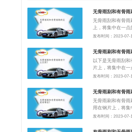
无骨雨刮和有骨雨
无骨雨刮和有骨雨
上，将集中在一点
条均匀的受力。有
发布时间：2023-07-17
雨刮片上的各个支
序是：主臂、主压
无骨雨刷和有骨雨
是：端头、支架、
以下是无骨雨刮和
雨刷要求高很多，
片上，将集中在一
有骨雨刷，由干其
的若干支撑点把雨
发布时间：2023-07-17
条雨刮与玻璃的贴
方面：无骨雨刷是
音，因此寿命会比
紧密，且无骨雨刷
力，结构简单，重
无骨雨刷和有骨雨
雨刷长。有骨雨刷
性要比一般有骨雨
无骨雨刷和有骨雨
与玻璃的贴合不统
不同：在更换汽车
用在钢片上，将集
条件方面：无骨雨
要有骨雨刷跟雨刷
且保持胶条均匀的
发布时间：2023-07-17
率雨刮电机，但在
更高，价格比有骨
璃上，使雨刮片上
简单便捷。
压力层层压条传递
有骨雨刷和无骨雨