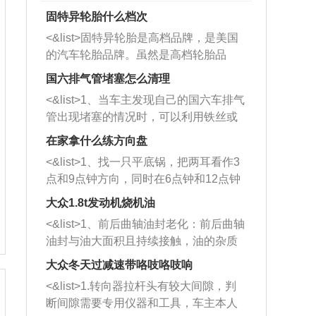
固特异轮胎什么档次
<&list>固特异轮胎是高档品牌，是美国
的汽车轮胎品牌。虽然是高档轮胎品
牌，但是中高低端的轮胎都有生产，这
国六排气管堵塞怎么清理
也是为了更好的开拓市场。
<&list>1、当车主发现自己的国六车排气
管出现堵塞的情况时，可以利用铁丝或
者是细棍，直接将杂物给取出来，如果
在家拿什么练方向盘
堵塞情况比较严重，也可以采取应急措
<&list>1、找一只平底锅，把两耳看作3
施。 <&list>2、直接利用木棍将所有的
点和9点钟方向，同时在6点钟和12点钟
杂物推到排气管里面的位置处，然后将
方向做一个标记。 <&list>2、双手握住
三元催化器拆解开，就可以将堵塞的东
大众1.8t发动机烧机油
平底锅两耳，然后往左打半圈、一圈、
西取出来。但如果是因为积碳过多引起
<&list>1、前后曲轴油封老化：前后曲轴
一圈半的练习，往右同样也要打相同的
的堵塞，就需要将三元催化器泡在草酸
油封与油大面积且持续接触，油的杂质
圈数。 <&list>3、最后强调要反复练
中进行清洗。 <&list>3、也可以利用清
和发动机内持续温度变化使其密封效果
习，这样就可以形成肌肉记忆，在真实
大众冬天过减速带咯吱咯吱响
洗剂对堵塞的情况得到解决，将清洗剂
逐渐减弱，导致渗油或漏油。<&list>2、
驾驶车辆时，不需要记忆也能打好方
放在燃油箱中，与燃油混合后，车辆启
<&list>1.转向器拉杆头有较大间隙，判
活塞间隙过大：积碳会使活塞环与缸体
向。
动时，就可以和汽油一起进入到燃烧
断间隙需要专用仪器和工具，车主本人
的间隙扩大，导致机油流入燃烧室中，