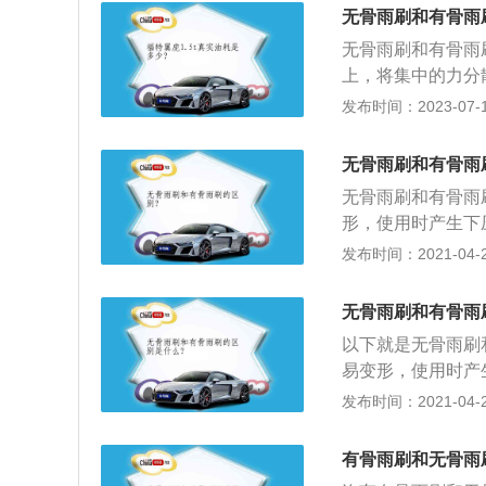
刷器是指安装在挡
无骨雨刷和有骨雨
水臂心轴、刮水片
无骨雨刷和有骨雨
上，将集中的力分
干支撑点把雨刷片
发布时间：2023-07-17
条件不同：无骨雨
捷。3、受力方式
无骨雨刷和有骨雨
密，降低抖动磨损
无骨雨刷和有骨雨
匀，整条雨刷与玻
形，使用时产生下
音。
无骨雨刷并不是真
发布时间：2021-04-28
大的雨刷还要配合
候，除了确定好雨
无骨雨刷和有骨雨
雨刮，从两者的效
以下就是无骨雨刷
易变形，使用时产
2、无骨雨刷并不
发布时间：2021-04-27
度较大的雨刷还要
时候，除了确定好
有骨雨刷和无骨雨
骨雨刮，从两者的