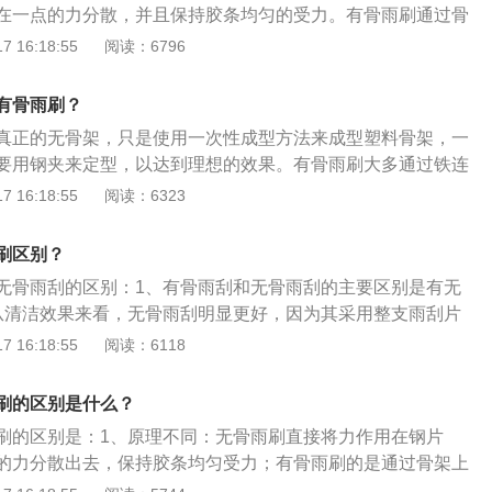
在一点的力分散，并且保持胶条均匀的受力。有骨雨刷通过骨
刮干净杂质。2、无骨雨刷：（1）有一个支撑点，形状为长条
把雨刮片压在玻璃上，使雨刮片上各个支撑点压力平均。2、
 16:18:55
阅读：6796
度。（2）利用一整根导力钢片条来分散压力，雨刮片各部分
骨雨刷是整根橡胶条受力，结构简单重量轻，所以与弧形的玻
减少水痕、擦痕的效果。
无骨雨刷钢片弹性要比有骨雨刷高，能够降低抖动磨损，且寿
有骨雨刷？
有骨雨刷由于其压力是层层压条传递，导致压力分布不均匀，
真正的无骨架，只是使用一次性成型方法来成型塑料骨架，一
贴合不统一，磨损程度不一致，玻璃与雨刮片之间容易产生噪
要用钢夹来定型，以达到理想的效果。有骨雨刷大多通过铁连
方面：无骨雨刷工作条件比有骨雨刷要求高，需要压力较大的
变形，在使用过程中产生高的下压力，因此具有广泛的应用范
 16:18:55
阅读：6323
刮电机，但在更换雨刷器时，无骨雨刷不需要更换雨刷臂，相
本。无骨雨刷和有骨雨刷的区别：1、原理不同：无骨雨刷直
便捷。
上，将集中在一点的力很好地分散出去，并且保持胶条均匀的
刷区别？
通过骨架上的若干支撑点把雨刮片压在玻璃上的，使雨刮片上
无骨雨刮的区别：1、有骨雨刮和无骨雨刮的主要区别是有无
力平均。2、受力方式不同：无骨雨刷是整根橡胶条受力，结
从清洁效果来看，无骨雨刮明显更好，因为其采用整支雨刮片
，所以与弧形的玻璃贴合更紧密；有骨雨刷由于其压力是层层
整个雨刮片都是受力点，所以比有骨雨刷的刮水效果要更出
 16:18:55
阅读：6118
以会导致压力分布不均匀，整条雨刮与玻璃的贴合不统一，磨
刮钢片的弹性比一般有骨雨刮钢片更好一些，也让刮片对玻璃
水平。3、从寿命周期来看，无骨雨刷钢片的弹性比一般有骨
刷的区别是什么？
，会降低抖动磨损，加上其受力均匀、防日晒、重量轻等特
刷的区别是：1、原理不同：无骨雨刷直接将力作用在钢片
比有骨雨刷要长一些。
的力分散出去，保持胶条均匀受力；有骨雨刷的是通过骨架上
刮片压在玻璃上的，使雨刮片上的各个支撑点的压力平均。