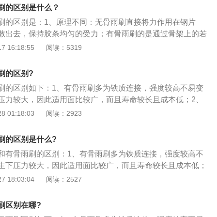
风玻璃前的片式结构，其由电动机、减速器、四连杆机构、刮
刷的区别是什么？
组成。
刷的区别是：1、原理不同：无骨雨刷直接将力作用在钢片
散出去，保持胶条均匀的受力；有骨雨刷的是通过骨架上的若
压在玻璃上，使雨刷片上的各个支撑点的压力平均。2、工作
 16:18:55
阅读：5319
刷需要压力较大的雨刷臂和大功率雨刷电机；有骨雨刷简单便
不同：无骨雨刷是整根橡胶条受力，与弧形的玻璃贴合更紧
刷的区别?
；有骨雨刷压力是层层压条传递下来的，导致压力分布不均
刷的区别如下：1、有骨雨刷多为铁质连接，强度较高不易变
璃的贴合不统一，磨损程度不一致，玻璃与雨刷片之间产生噪
压力较大，因此适用面比较广，而且寿命较长且成本低；2、
正无骨架，是用一次成型的办法将塑料骨架定型，有些长度较
 01:18:03
阅读：2923
钢卡来定型才可以达到完美效果；3、在选购汽车雨刮的时
刮卡扣的类型外，还要确定雨刮的类型，是有骨雨刮还是无骨
刷的区别是什么?
果及目前市场来看，无骨雨刮越来越受到广大车主的喜爱。
和有骨雨刷的区别：1、有骨雨刷多为铁质连接，强度较高不
生下压力较大，因此适用面比较广，而且寿命较长且成本低；
是真正无骨架，是用一次成型的办法将塑料骨架定型，有些长
 18:03:04
阅读：2527
配合钢卡来定型才可以达到完美效果；3、在选购汽车雨刮的
雨刮卡扣的类型外，还要确定雨刮的类型，是有骨雨刮还是无
刷区别在哪?
效果及目前市场来看，无骨雨刮越来越受到广大车主的喜爱。