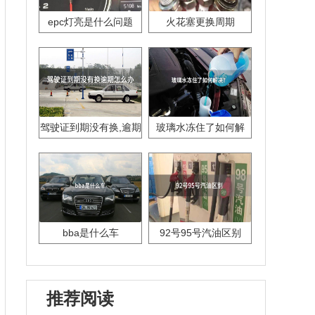
epc灯亮是什么问题
火花塞更换周期
驾驶证到期没有换,逾期
玻璃水冻住了如何解
怎么办??
决？
bba是什么车
92号95号汽油区别
推荐阅读