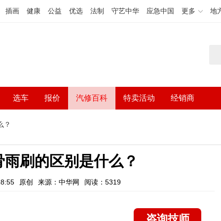
插画
健康
公益
优选
法制
守艺中华
应急中国
更多
地
选车
报价
汽修百科
特卖活动
经销商
么？
骨雨刷的区别是什么？
8:55
原创
来源：中华网
阅读：5319
咨询技师