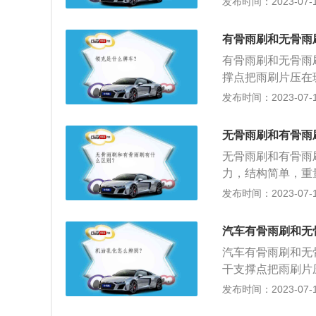
发布时间：2023-07-17
2、工作条件不同
机；有骨雨刷不需
有骨雨刷和无骨雨
弧形的玻璃贴合更
有骨雨刷和无骨雨
力分布不均匀，整
撑点把雨刷片压在
方刮不干净，玻璃
上，将集中在一点
发布时间：2023-07-17
同：有骨雨刷，压
器是指安装在挡风
无骨雨刷和有骨雨
臂心轴、刮水片组
无骨雨刷和有骨雨
力，结构简单，重
均匀，整条雨刮与
发布时间：2023-07-17
骨雨刷需要压力较
同：无骨雨刷直接
汽车有骨雨刷和无
实现拿掉骨架，并
汽车有骨雨刷和无
把雨刮片压在玻璃
干支撑点把雨刷片
钢片上，将集中在
发布时间：2023-07-17
不同：有骨雨刷，