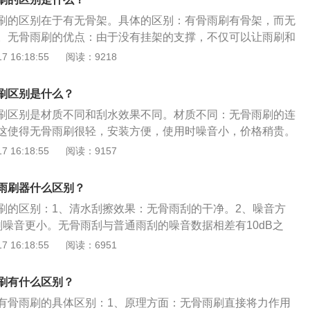
一致；但无骨雨刷是整根橡胶条受力，结构简单，重量又轻，
刷的区别在于有无骨架。具体的区别：有骨雨刷有骨架，而无
贴合更紧密，且无骨雨刷的钢片弹性要比一般有骨雨刷得好，
。无骨雨刷的优点：由于没有挂架的支撑，不仅可以让雨刷和
，并且寿命也比有骨雨刷长。
合程度，从而在使用无骨雨刷时的噪音是相对较小。其次就是
 16:18:55
阅读：9218
匀很多，不管是刮刷效果还是对减轻玻璃的磨损自然是有好
点： 至于有挂架支撑的有骨雨刷，对于玻璃上那些比较难清除
刷区别是什么？
胶)，有骨雨刷是可以更有效地清除。
刷区别是材质不同和刮水效果不同。材质不同：无骨雨刷的连
这使得无骨雨刷很轻，安装方便，使用时噪音小，价格稍贵。
铁，铁的硬度会比较高，使用时不会那么容易变形，但噪音会
 16:18:55
阅读：9157
长，成本低。刮水效果：无骨雨刷因为没有吊架的支撑，不仅
有很好的贴合度，而且在受力和磨损上更加均匀，所以它有更
雨刷器什么区别？
骨雨刷在支架的支撑下，更容易去除前窗玻璃上的杂质，尤其
刷的区别：1、清水刮擦效果：无骨雨刮的干净。2、噪音方
效去除杂质。
刷噪音更小。无骨雨刮与普通雨刮的噪音数据相差有10dB之
噪音方面的表现，无骨雨刮也更胜一筹。3、配置方面：（1）
 16:18:55
阅读：6951
的是专车专用的接口。（2）即适配雨刷器的U型口与侧勾设
是相当的方便，一插一扣即可完成。以下关于有骨雨刷和无骨
刷有什么区别？
有骨雨刷：是由多个支撑点（骨架结构）均匀分布，从而支撑
有骨雨刷的具体区别：1、原理方面：无骨雨刷直接将力作用
用的过程中，磨损的程度也平均，容易出现雨刮片和玻璃之间