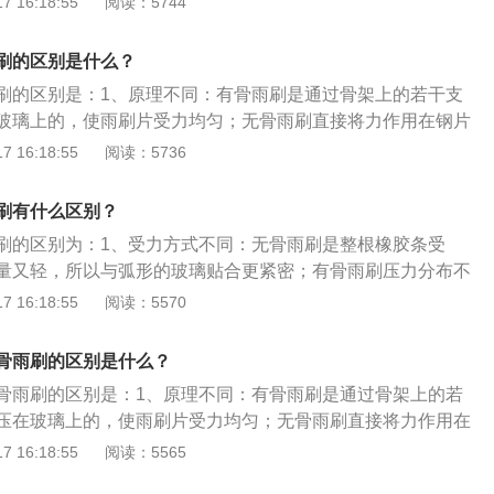
 16:18:55
阅读：5744
：无骨雨刷的工作条件需要压力较大的雨刮臂和大功率雨刮电
要。3、受力方式不同：无骨雨刷是整根橡胶条受力，所以与
刷的区别是什么？
紧密；有骨雨刷由于其压力是层层压条传递下来的，所以会压
刷的区别是：1、原理不同：有骨雨刷是通过骨架上的若干支
条雨刮与玻璃的贴合不统一，磨损程度不一致时间久了有的地
玻璃上的，使雨刷片受力均匀；无骨雨刷直接将力作用在钢片
与雨刮片之间容易产生噪音。
的力很好地分散出去，保持胶条均匀受力。2、受力方式不
 16:18:55
阅读：5736
力是层层压条传递下来的；无骨雨刷是整根橡胶条受力。雨刷
玻璃前的片式结构，其由电动机、减速器、四连杆机构、刮水
刷有什么区别？
成。
刷的区别为：1、受力方式不同：无骨雨刷是整根橡胶条受
量又轻，所以与弧形的玻璃贴合更紧密；有骨雨刷压力分布不
玻璃的贴合不统一，磨损程度不一致。2、工作条件不同：无
 16:18:55
阅读：5570
大的雨刮臂和大功率雨刮电机；有骨雨刷不需要。3、原理不
将力作用在钢片上，将集中在一点的力很好地分散出去，可以
骨雨刷的区别是什么？
且保持胶条均匀的受力；有骨雨刷是通过骨架上的若干支撑点
骨雨刷的区别是：1、原理不同：有骨雨刷是通过骨架上的若
上的，使雨刮片上的各个支撑点的压力平均。
压在玻璃上的，使雨刷片受力均匀；无骨雨刷直接将力作用在
一点的力很好地分散出去，保持胶条均匀受力。2、受力方式
 16:18:55
阅读：5565
压力是层层压条传递下来的；无骨雨刷是整根橡胶条受力。雨