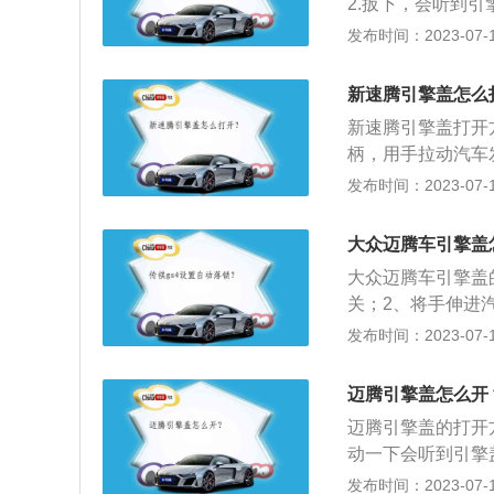
2.扳下，会听到
发动机舱盖辅助卡
入摸索一下，找到
发布时间：2023-07-17
起，打开发动机舱
6关系紧密的Fut
撑槽口中，以支撑
国产全新迈腾基本
新速腾引擎盖怎么
计与两侧线条感更
新速腾引擎盖打开
柄，用手拉动汽车
盖缝隙处，拉动安
发布时间：2023-07-17
发动机及周边管线
作。2、防止意外
大众迈腾车引擎盖
件意外损坏而发生
大众迈腾车引擎盖
的伤害，起到防护
关；2、将手伸进
用橡胶发泡棉和铝
发布时间：2023-07-17
于发动机工作时产
款大众迈腾为例，其
迈腾引擎盖怎么开
为2871mm，油箱
迈腾引擎盖的打开
动一下会听到引擎
到一个小的扳手扳
发布时间：2023-07-17