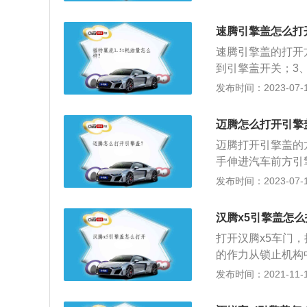
料制造，可以降低
表面上的漆面。迈
速腾引擎盖怎么打
832毫米、146
速腾引擎盖的打开
序，能够有效避免
到引擎盖开关；3
和车辆的安全。
上掰；5、后用手往
发布时间：2023-07-17
高1462mm，轴距
w，最大扭矩是17
迈腾怎么打开引擎
迈腾打开引擎盖的
手伸进汽车前方引
棉和铝箔材料制造
发布时间：2023-07-17
作时产生的热量，
下的一款中型车，车身
汉腾x5引擎盖怎么
1mm。迈腾搭载1
打开汉腾x5车门
速箱，悬架系统采
的作力从锁止机构
手，并向上抬起发
发布时间：2021-11-10
有2种：液压撑杆
械撑杆，需在机舱