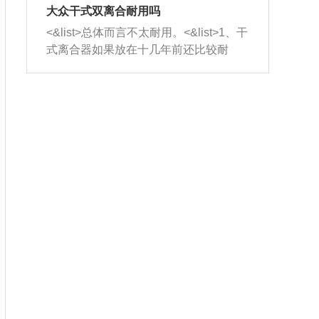
室，最后形成废气排出，就可以让三元
无法制作，需要将车辆送到修理厂或4s
造成烧机油。<&list>3、机油粘度。使用
大众干式双离合耐用吗
催化器得到清洗，排气管堵塞的情况就
店；<&list>2.车辆半轴套管防尘罩破
机油粘度过小的话，同样会有烧机油现
<&list>总体而言不太耐用。<&list>1、干
能够得到解决。
裂，破裂后会出现漏油现象，使半轴磨
象，机油粘度过小具有很好的流动性，
式离合器如果放在十几年前还比较耐
损严重，磨损的半轴容易损坏，产生异
容易窜入到气缸内，参与燃烧。<&list>
用，但是由于现在的汽车发动机动力输
响；<&list>3.稳定器的转向胶套和球头
4、机油量。机油量过多，机油压力过
出越来越高，使得干式离合器散热不足
老化，一般是使用时间过长造成的。解
大，会将部分机油压入气缸内，也会出
的缺陷也逐渐暴露出来。<&list>2、由于
决方法是更换新的质量好的转向橡胶套
现烧机油。<&list>5、机油滤清器堵塞：
干式双离合的工作环境暴露在空气中，
和球头。
会导致进气不畅，使进气压力下降，形
而离合器的散热也是通离合器罩上面的
成负压，使机油在负压的情况下吸入燃
几个小孔来进行散热。但是在行驶过程
烧室引起烧机油。<&list>6、正时齿轮或
中变速箱需要换挡，就不得不使得离合
链条磨损：正时齿轮或链条的磨损会引
器频繁工作。<&list>3、长时间的低速行
起气阀和曲轴的正时不同步。由于轮齿
驶以及过于频繁的启停，导致离合器的
或链条磨损产生的过量侧隙，使得发动
温度不断升高，而低速行驶时空气流动
机的调节无法实现：前一圈的正时和下
效率不高，无法将离合器中的热量有效
一圈可能就不一样。当气阀和活塞的运
的带走，导致离合器内部的温度不断升
动不同步时，会造成过大的机油消耗。
高，加速离合器的磨损。
解决方法：更换正时齿轮或链条。<&list
>7、内垫圈、进风口破裂：新的发动机
设计中，经常采用各种由金属和其他材