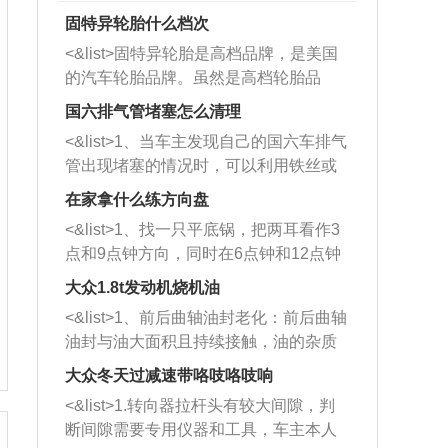
固特异轮胎什么档次
<&list>固特异轮胎是高档品牌，是美国
的汽车轮胎品牌。虽然是高档轮胎品
牌，但是中高低端的轮胎都有生产，这
国六排气管堵塞怎么清理
也是为了更好的开拓市场。
<&list>1、当车主发现自己的国六车排气
管出现堵塞的情况时，可以利用铁丝或
者是细棍，直接将杂物给取出来，如果
在家拿什么练方向盘
堵塞情况比较严重，也可以采取应急措
<&list>1、找一只平底锅，把两耳看作3
施。 <&list>2、直接利用木棍将所有的
点和9点钟方向，同时在6点钟和12点钟
杂物推到排气管里面的位置处，然后将
方向做一个标记。 <&list>2、双手握住
三元催化器拆解开，就可以将堵塞的东
大众1.8t发动机烧机油
平底锅两耳，然后往左打半圈、一圈、
西取出来。但如果是因为积碳过多引起
<&list>1、前后曲轴油封老化：前后曲轴
一圈半的练习，往右同样也要打相同的
的堵塞，就需要将三元催化器泡在草酸
油封与油大面积且持续接触，油的杂质
圈数。 <&list>3、最后强调要反复练
中进行清洗。 <&list>3、也可以利用清
和发动机内持续温度变化使其密封效果
习，这样就可以形成肌肉记忆，在真实
大众冬天过减速带咯吱咯吱响
洗剂对堵塞的情况得到解决，将清洗剂
逐渐减弱，导致渗油或漏油。<&list>2、
驾驶车辆时，不需要记忆也能打好方
放在燃油箱中，与燃油混合后，车辆启
<&list>1.转向器拉杆头有较大间隙，判
活塞间隙过大：积碳会使活塞环与缸体
向。
动时，就可以和汽油一起进入到燃烧
断间隙需要专用仪器和工具，车主本人
的间隙扩大，导致机油流入燃烧室中，