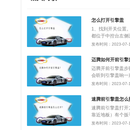
怎么打开引擎盖
1、找到开关位置
都位于中控台左侧
位置，位于左下角
发布时间：2023-07-17
后，直接将拉手往
3、按键式开关。
迈腾如何开前引擎
向上弹起，露出3
迈腾开前引擎盖步
位置，摸到引擎盖
会听到引擎盖响一
上抬起。5、支撑
一下，找到一个小
发布时间：2023-07-17
撑起来，如果引擎
reB6，这也是
启的时候大多都是
本延续了欧版全新
发动机盖在行驶过
速腾前引擎盖怎么
更强的前大灯相组
锁住的时候，发动
速腾前引擎盖打开
了双边共两出扁口
靠近地板）有个扳
一个卡子，两手指
发布时间：2023-07-17
身尺寸长宽高分别为4