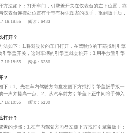
击、腐蚀、雨水、及电干扰等不利影响，充分保护车辆的正常
开方法如下：打开车门，引擎盖开关在仪表台的左下位置，靠
与仪表台连接处位置有个带有标识图案的扳手，抠到扳手后，
拉动，即可打开引擎盖。汽车引擎盖的作用如下：1、空气导
 16:18:55
阅读：6433
高速运动物体，气流在运动物体周边产生的空气阻力和扰流会
和运动速度，通过引擎盖外形可有效调整空气相对汽车运动时
么打开？
产生的阻碍力作用，减小气流对车得影响。2、保护发动机及
方法如下：1.将驾驶位的车门打开，在驾驶位的下部找到引擎
引擎盖下，都是汽车重要的组成部分，包括发动机、电路、油
掰动引擎盖开关，这时车辆的引擎盖就会松开；3.用手放置引擎
传动系统等。3、辅助驾驶视觉：驾驶员在驾驶汽车过程中，
，用手摸到引擎盖卡口开关后往上掰一下；4.用手往上推一下
 16:18:55
阅读：6286
的反射对驾驶员正确判断路面和前方状况至关重要，通过引擎
更多相关资料如下：1.速腾的车身尺寸长宽高分别为4544m
整反射光线方向和形式，从而降低光线对驾驶员的影响。4、
461mm，轴距为2578mm。2.外观方面，速腾侧面下部腰线采用
作在高温高压易燃环境下，存在由于过热或者是原件意外损坏
开？
与前后翼子板形成完整一体造型，高高的腰线勾勒出精准的身
燃烧、泄露等事故，引擎盖可有效阻挡因爆炸引起的伤害，起
如下：1、先在车内驾驶方向盘左侧下方找打引擎盖扳手扳一
效阻隔空气和阻止火焰的蔓延，降低燃烧风险和损失。
响一声并提高一点。2、从汽车前方引擎盖下正中间将手伸入
的扳手一扳即可打开。3、拉手式开关：这种拉手式开关一般
 16:18:55
阅读：6138
，我们可以沿箭头上提开启拉手提起引擎盖，再将发动机舱盖
架上取下，最后将发动机舱盖支撑杆挂入示发动机舱盖的凹槽
么打开？
关：按键式开关一般位于中控台左侧的面板上，拉起发动机舱
擎盖的步骤：1.在车内驾驶方向盘左侧下方找打引擎盖扳手；
盖将轻微向上弹起，将手伸入发动机舱盖前端中央位置，摸到