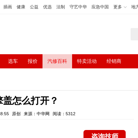
插画
健康
公益
优选
法制
守艺中华
应急中国
更多
地
选车
报价
汽修百科
特卖活动
经销商
擎盖怎么打开？
8:55
原创
来源：中华网
阅读：5312
咨询技师