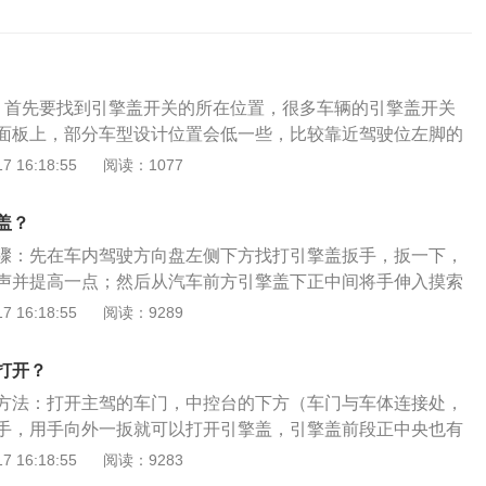
。首先要找到引擎盖开关的所在位置，很多车辆的引擎盖开关
面板上，部分车型设计位置会低一些，比较靠近驾驶位左脚的
。2、拉动开关。如果是手拉式开关，找到引擎盖的开关之
 16:18:55
阅读：1077
外拉，会听到砰的响声，表明发动机盖已经被弹起一条缝。
如果是按键式开关，只要按下按键即可，汽车引擎盖便会轻微
盖？
-5厘米左右的缝隙。4、抬起引擎盖。将手伸入引擎盖前端中央
骤：先在车内驾驶方向盘左侧下方找打引擎盖扳手，扳一下，
辅助卡钩把手，将拨片向上抬起并保持稳定，同时将引擎盖向
声并提高一点；然后从汽车前方引擎盖下正中间将手伸入摸索
引擎盖。抬起引擎盖后，需要取出引擎盖支撑杆，将引擎盖支
的扳手，一扳就打开了。迈腾源自和帕萨特B6关系紧密的Futu
 16:18:55
阅读：9289
盖有液压支撑功能，则不需要手动支起引擎盖。发动机盖在开
一汽大众建厂以来生产和销售的第一款B级轿车。国产全新迈腾基
向后面进行翻转，但其中也有一部分则是向前翻转。为了防止
一代帕萨特的设计语言，全新的家族式前脸设计与两侧线条感
程中由于震动自动打开，所以发动机盖设置了锁止机构，车门
打开？
合。尾部方面，新迈腾除了配备LED光源尾灯外，排气还运用
机盖也会同时锁住。
方法：打开主驾的车门，中控台的下方（车门与车体连接处，
设计。
手，用手向外一扳就可以打开引擎盖，引擎盖前段正中央也有
一夹即可抬起引擎盖。速腾是一汽大众旗下的一款车型，其车
 16:18:55
阅读：9283
544mm、1760mm、1461mm，轴距为2578mm。外观方