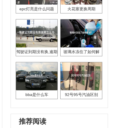
epc灯亮是什么问题
火花塞更换周期
驾驶证到期没有换,逾期
玻璃水冻住了如何解
怎么办??
决？
bba是什么车
92号95号汽油区别
推荐阅读