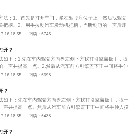
型放弃了老款的个性和运动，特有的家族风格设计，整体造型
条流畅，细节做工比较精细。
方法：1、首先是打开车门，坐在驾驶座位子上，然后找驾驶
关把柄。2、用手拉动汽车发动机把柄，当听到噔的一声后即
发动机引擎盖是否被开启，如果已经有一个明显的缝隙说明已
 16:18:55
阅读：6745
引擎盖。4、将手伸入发动机舱盖前端中央位置，摸到发动机
，将拨片向上抬起并保持稳定，同时将发动机舱盖向上抬起。
打开？
法如下：1.先在车内驾驶方向盘左侧下方找打引擎盖扳手，扳
响一声并提高一点。2.然后从汽车前方引擎盖下正中间将手伸
一个小的扳手，按一下就可以打开。扩展：引擎盖可以保护发
 16:18:55
阅读：6698
件等。引擎盖下，都是汽车重要的组成部分，包括发动机、电
统以及传动系统等等。对车辆至关重要。通过提高引擎盖强度
开？
止冲击、腐蚀、雨水、及电干扰等不利影响，充分保护车辆的
法如下：先在车内驾驶方向盘左侧下方找打引擎盖扳手，扳一
一声并提高一点。然后从汽车前方引擎盖下正中间将手伸入摸
小的扳手，按一下就可以打开。扩展：引擎盖可以保护发动机
 16:18:55
阅读：6438
。引擎盖下，都是汽车重要的组成部分，包括发动机、电路、
及传动系统等等。对车辆至关重要。通过提高引擎盖强度和构
打开？