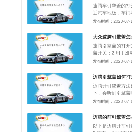
造，可充分防止冲
速腾车引擎盖的打
工作。
近汽车地板，车门
向驾驶员座椅方向
发布时间：2023-07-17
流：对于在空气中
直接影响运动轨迹
大众速腾引擎盖怎
的流动方向和对车
速腾引擎盖的打开
周边管线配件等：
盖开关；2.用手
路、刹车系统以及
盖缝隙的中间位置
发布时间：2023-07-17
前方视线和自然光
就可以打开引擎盖。
盖的外形可有效调
m、1760mm、1
防止意外：引擎工
迈腾引擎盖如何打
了凹面造型设计，
而发生爆炸或者是
迈腾开引擎盖方法
材曲线。
到防护盾作用。有
下，会听到引擎盖
摸索，找到一个小
发布时间：2023-07-17
位于驾驶座左下角
支撑杆从其固定支
迈腾的前引擎盖怎
里。4、按键式开
以下是迈腾开前引
盖拉手，发动机舱