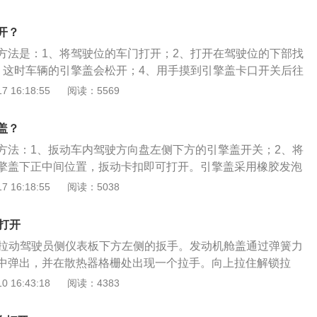
发动机噪音，隔离由于发动机工作时产生的热量，保护引擎盖
腾是一汽大众生产的一款B级轿车，长宽高分别为4866毫米、1
开？
4毫米。在主动安全方面，迈腾搭载了高级别的ESP电子稳定程
方法是：1、将驾驶位的车门打开；2、打开在驾驶位的下部找
车辆在高速行驶中躲避障碍物时造成的车身打滑，保障驾驶者
、这时车辆的引擎盖会松开；4、用手摸到引擎盖卡口开关后往
上推即可打开。速腾车身尺寸是：长4753mm、宽1800mm、
 16:18:55
阅读：5569
为2731mm。速腾搭载了1.2t涡轮增压发动机，最大功率是85k
5nm，与其匹配的是5挡手动变速箱。
盖？
方法：1、扳动车内驾驶方向盘左侧下方的引擎盖开关；2、将
擎盖下正中间位置，扳动卡扣即可打开。引擎盖采用橡胶发泡
而成，在降低发动机噪音的时候，能够同时隔离由于发动机工
 16:18:55
阅读：5038
有效保护引擎盖表面上的漆面，防止老化。迈腾是一汽大众旗
尺寸为长4865mm、宽1832mm、高1471mm，轴距为287
打开
.4T涡轮增压发动机和2.0T涡轮增压发动机，匹配7速双离合变
，拉动驾驶员侧仪表板下方左侧的扳手。发动机舱盖通过弹簧力
用了麦弗逊式独立前悬架和多连杆式独立后悬架。
中弹出，并在散热器格栅处出现一个拉手。向上拉住解锁拉
动机舱盖使发动机舱盖完全解锁。汽车引擎盖的支撑方式通常
 16:43:18
阅读：4383
和机械撑杆。液压撑杆，掀起引擎盖后就自动开启并支撑。机
中找到引擎盖的撑杆，手动支起。汉腾x5的引擎盖打开方式属