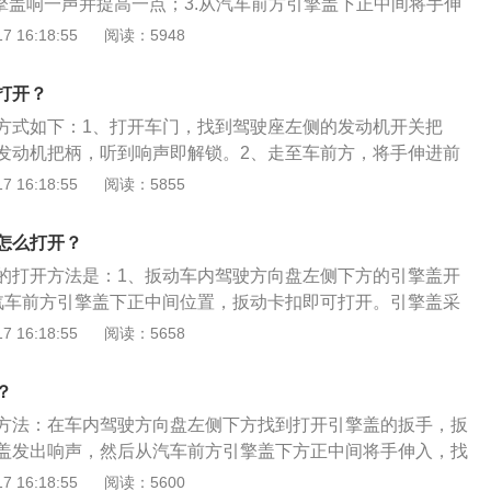
引擎盖响一声并提高一点；3.从汽车前方引擎盖下正中间将手伸
钩把手，将拨片向上抬起并保持，同时将发动机舱盖向上抬
一个小的扳手；4.扳下即可打开前引擎盖。迈腾源自和帕萨特B
 16:18:55
阅读：5948
盖后，取出发动机舱盖支撑杆，将发动机支撑杆的一端放入支
ureB6，这也是一汽大众建厂以来生产和销售的第一款B级轿车。
发动机舱盖。
延续了欧版全新一代帕萨特的设计语言，全新的家族式前脸设
打开？
强的前大灯相组合。
方式如下：1、打开车门，找到驾驶座左侧的发动机开关把
发动机把柄，听到响声即解锁。2、走至车前方，将手伸进前
全扣，即可打开汽车引擎盖。新速腾引擎盖的作用：1、保护
 16:18:55
阅读：5855
配件：通过提高引擎盖强度和构造，可充分保护车辆的正常工
：引擎工作在高温高压易燃的环境下，存在由于过热或者是原
怎么打开？
爆炸或者是燃烧、泄露等事故，引擎盖可有效阻挡因爆炸引起
的打开方法是：1、扳动车内驾驶方向盘左侧下方的引擎盖开
盾作用。
汽车前方引擎盖下正中间位置，扳动卡扣即可打开。引擎盖采
箔材料制造而成，在降低发动机噪音的时候，能够同时隔离由
 16:18:55
阅读：5658
生的热量，有效保护引擎盖表面上的漆面，防止老化。以2020
车身长宽高分别是：4865mm、1832mm、1471mm，轴距
？
容积为66l。
方法：在车内驾驶方向盘左侧下方找到打开引擎盖的扳手，扳
盖发出响声，然后从汽车前方引擎盖下方正中间将手伸入，找
动一下即可打开引擎盖。引擎盖采用的是橡胶发泡棉和铝箔材
 16:18:55
阅读：5600