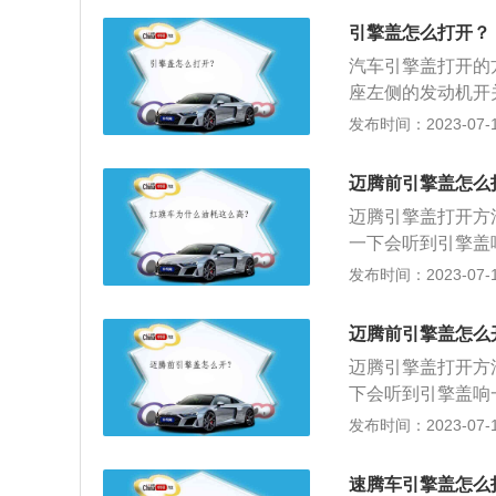
面，全新速腾的造
引擎盖怎么打开？
大气沉稳，整车线
汽车引擎盖打开的
座左侧的发动机开
可。3、查看汽车
发布时间：2023-07-17
经开启汽车发动机
舱盖辅助卡钩把手
迈腾前引擎盖怎么
迈腾引擎盖打开方
一下会听到引擎盖
入摸索一下，找到
发布时间：2023-07-17
动机及周边管线配
路、油路、刹车系
迈腾前引擎盖怎么
和构造，可充分防
迈腾引擎盖打开方
正常工作。
下会听到引擎盖响
索一下，找到一个
发布时间：2023-07-17
及周边管线配件等
油路、刹车系统以
速腾车引擎盖怎么