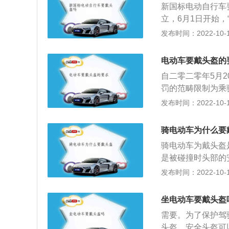
新国标电动自行车
催生了新的需求和
立，6月1日开始
驾汽车不应用安全
发布时间：2022-10-19
性规定要佩戴头盔
行车车速可以达到
电动车要戴头盔的
的冲击力很强。在
自二零二零年5月2
素。
罚的范畴限制为乘
行为。对乘骑电动
发布时间：2022-10-18
条件协助民众配置
况明确实施依法查
骑电动车为什么要
律效果、政治效果
骑电动车为戴头盔
和汽车乘驾人群人
是被碰撞时头部的
盔一带”的行动。
施，非常容易导致
发布时间：2022-10-17
领，普遍发动群众
月1日开始，“一
汽车不运用安全带
坐电动车要戴头盔
规定要佩戴安全头
需要。为了保护驾
强电动自行车乘骑
头盔。安全头盔可