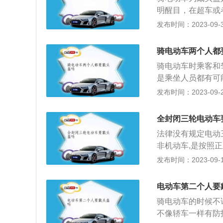
法》第八十九条规
明醒目，在超车或
法规关于道路通行
故的发生。其次，
发布时间：2023-09-30
人拒绝接受罚款处
先着地或者受到撞
护头部，分散并吸
骑电动车两个人都
护垫，还可以起到
骑电动车时乘客和
动自行车安全技术
是乘坐人员都有可
如：1)严禁16周
的保障驾驶人员和
发布时间：2023-09-24
机动车道内行驶，
规定，驾驶电动车
靠车行道的右侧行
《中华人民共和国
发生伤害；4)电
全封闭三轮电动车
员应当按规定使用
戴头盔；6)雨、
法律没有规定电动
九十条机动车驾驶
非机动车,是按照
或者二十元以上二
称篷车、电动篷车
发布时间：2023-09-12
称，是继电动自行
类。区别于棚车。
电动车第二个人要
电动车。一般来说
骑电动车的时候不
三轮车是一款比较
不像轿车一样有防
贴近百姓，实用超