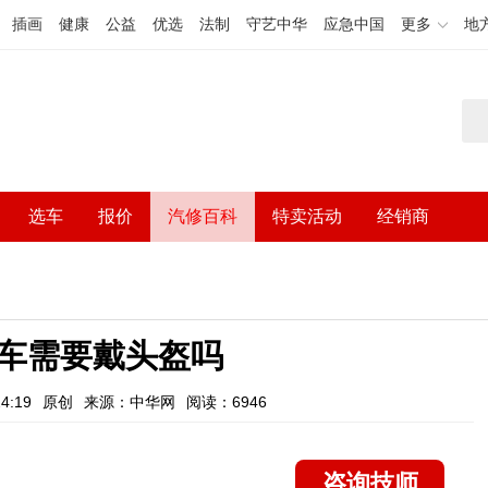
插画
健康
公益
优选
法制
守艺中华
应急中国
更多
地
选车
报价
汽修百科
特卖活动
经销商
车需要戴头盔吗
4:19
原创
来源：中华网
阅读：6946
咨询技师