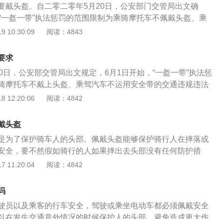
要戴头盔。自二零二零年5月20日，公安部门交管局出文确
态势。
，“一盔一带”执法惩罚的范围限制为乘骑摩托车不佩戴头盔、乘
带的交通违纪行为。对乘骑电动自行车，现阶段法律暂未强制
 10:30:09
阅读：4843
。头部是人们最柔弱也是最易于备受致命一击的位置。电动自
二十五公里每小时，电动自行车安全事故出现时，对驾驶人员
要求
电动车道路交通事故中，不戴头盔的死亡率大大超过别的因
0日，公安部交管局出文规定，6月1日开始，“一盔一带”执法惩
骑摩托车不戴上头盔、乘驾汽车不运用安全带的交通违规违法
自行车不戴上头盔的行为，再次进行宣传引导工作。充分创造
 12:20:06
阅读：4842
头盔，提醒有头盔的民众主动戴上头盔，各地依据本地具体情
纠的时间，并重视人性化执法、客观执法、柔性执法，重视法
戴头盔
和社会效果一致。为有效的维护摩托车、电动自行车乘骑人群
是为了保护骑车人的头部。佩戴头盔能够保护骑行人在摔落或
身安全，降低车祸事故身亡，公安部交管局在国内实施进行“一
安全，要不然假如骑行的人如果摔出去头部没有任何防护措
在行动中，各地公安交管部门努力宣传引导先行、行业示范引
头部损伤。自二零二零年5月20日，公安部交管局出文确立，6
 11:20:04
阅读：4842
参与。民众戴上头盔、运用安全带的认识明显提高。
盔一带”执法查处的范畴限制为乘骑摩托车不戴上安全头盔、乘驾
的交通违规行为。对乘骑电动自行车，现阶段法律并未强制性
吗
盔。开展“一盔一带”安全守护行动，结合文明创建的需要和增
驶员以及乘客的行车安全，驾驶或乘坐电动车都必须佩戴安全
人员佩戴安全头盔的意识，提升电动自行车乘骑人员安全防护
以在发生交通意外情况的时候保护人的头部，避免造成更大伤