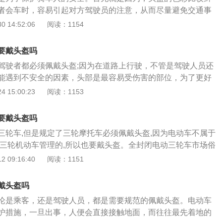
定：行人、乘车人、非机动车驾驶人违反道路交通安全法律、
者会车时，容易引起对方驾驶员的注意，从而尽量避免交通事
规定的，处警告或者五元以上五十元以下罚款；非机动车驾驶
在发生交通事故时，骑车由于受到惯性影响，一般都是头部首
 14:52:06
阅读：1154
罚的，可以扣留其非机动车。
击。头盔因光滑的半球性，在头部受到撞击时，可以有效的保
收来自外部的冲击力。同时因为头盔的变形和裂纹以及内部的
要戴头盔吗
一定的缓冲作用，也能降低撞击带来的损害。相关规定：《电
驾驶者都必须佩戴头盔;因为在道路上行驶，不管是驾驶人员还
规范》6.7：b）提示骑行者遵守交通法规，注意行车安全。
能遇到不安全的因素，头部是最容易受伤害的部位，为了更好
岁以下人员驾驶电动自行车上道路行驶；2)电动自行车应当在非
乘坐人员的生命安全，所以必须每人戴一顶头盔。根据相关的
 15:00:23
阅读：1153
最高时速不得超过15km/h；在没有非机动车道的道路上，应当
时，驾驶人员和乘坐人员应当按规定戴安全头盔。法律依据:
驶；3)告诫不要将电动自行车借给不会操纵的人员行驶，以免
道路交通安全法》第五十一条机动车行驶时，驾驶人、乘坐人
动自行车应当按法律法规规定搭载人员或物品；5)建议骑行时佩
要戴头盔吗
安全带，摩托车驾驶人及乘坐人员应当按规定戴安全头盔。第
雪天骑行，制动距离会延长；暴雨等恶劣天气，尽量避免出行。
三轮车,但是规定了三轮摩托车必须佩戴头盔,因为电动车不属于
人违反道路交通安全法律、法规关于道路通行规定的，处警告
正三轮机动车管理的,所以也要戴头盔。全封闭电动三轮车市场俗
百元以下罚款。本法另有规定的，依照规定处罚。
。通常指以电力驱动的有车顶的封闭、半封闭电动三轮车的统
 09:16:40
阅读：1151
车、电动三轮车、低速电动四轮车之后的又一个电动车新品
市场上，篷车又名电动篷车、电动三轮篷车、三轮电轿、封闭
戴头盔吗
，篷车外壳可分为工程塑料或钢板一体冲压两种。全封闭电动
论是乘客，还是驾驶人员，都是需要规范的佩戴头盔。电动车
大众化的车子，外观时尚，造型流畅，精巧工艺，价格实惠，
护措施，一旦出事，人便会直接接触地面，而往往最先着地的
值。不管是老年代步、接送子女还是旅游观光也好，都是一款