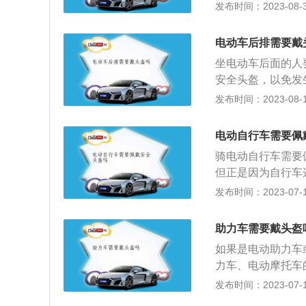
便是头部。头部是
发布时间：2023-08-30
动人心弦的车子。
头盔相当于头部的
据：《中华人民共
电动车后排需要戴
乘坐人员应当按规
坐电动车后面的人
盔。
安全头盔，以免发
少驾乘人员头部伤
发布时间：2023-08-11
行驶时，驾驶人、
当按规定戴安全头
电动自行车需要佩
乘车人、非机动车
骑电动自行车需要
警告或者五元以上
但正是因为自行车
扣留其非机动车。
为头部受了重创，
发布时间：2023-07-17
是可以极大降低在
全法》机动车行驶
助力车需要戴头盔
及乘坐人员应当按
如果是电动助力车
的，因为小轿车是
力车、电动摩托车
轿车内佩戴安全带
为安全。根据《电
发布时间：2023-07-17
驾驶人直接接触地
超过25km/h，电
子。更不要说头部