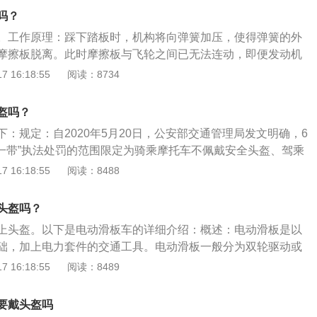
于50km/h，电动自行车是一种常见的交通工具，轻便灵活，更
轻则脑震荡，重则失去生命。所以安全头盔就相当于是头部的
吗？
道路上行驶。助力车分两种：燃油助力车、电动自行车。但不
好安全头盔，在驾驶过程中如果出现事故，受伤的面积和损伤
。工作原理：踩下踏板时，机构将向弹簧加压，使得弹簧的外
车速应不大于20KM/h、整车质量（重量）应不大于40kg，
好的保护驾驶人的生命。所以哪怕没有硬性规定的出台，也要
摩擦板脱离。此时摩擦板与飞轮之间已无法连动，即便发动机
机动车，其符合国家产品公告，即为摩托车；其不符合国家产
全头盔。并且有部分地区，是时刻紧抓在骑电动自行车的过程
不会传递至变速箱及车轮，此时，驾驶者便可以进行换档以及
 16:18:55
阅读：8734
机动车。
盔的驾驶员。
会使得发动机熄火。传递动力：曲轴转速低的时候两个摩擦片
力不能传递。曲轴转速高，因为离心力作用使摩擦片向外甩，
盔吗？
就可以传递出去。
：规定：自2020年5月20日，公安部交通管理局发文明确，6
盔一带”执法处罚的范围限定为骑乘摩托车不佩戴安全头盔、驾乘
的交通违法行为。对骑乘电动自行车，目前法律尚未强制要求
 16:18:55
阅读：8488
主要优势：开展“一盔一带”安全守护行动，结合文明创建的需
车骑乘人员佩戴安全头盔的意识，提升电动自行车骑乘人员安
头盔吗？
交通事故后果，减少交通事故伤亡，督促电动车驾乘人员佩戴
上头盔。以下是电动滑板车的详细介绍：概述：电动滑板是以
角度来说：骑乘人员戴头盔就像开车系安全带一样，都是为了
础，加上电力套件的交通工具。电动滑板一般分为双轮驱动或
障措施。
传动方式分别为:轮毂电机(HUB)、以及皮带驱动，其主要电
 16:18:55
阅读：8489
。发展：电动滑板车的控制方式与传统电动自行车相同，容易
备可拆装可折叠的车座，比传统电动自行车结构简单、车轮
要戴头盔吗
节省大量社会资源。近年来，锂电池的电动滑板车快速发展，