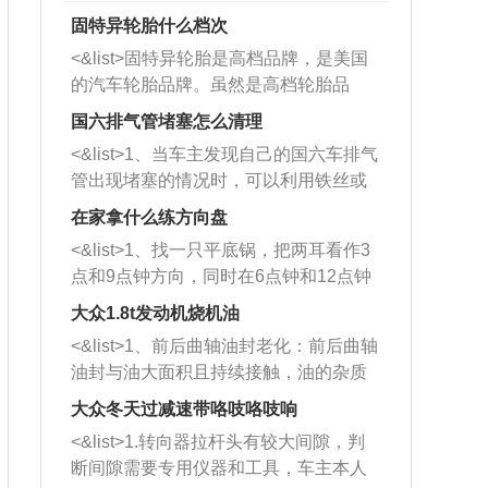
固特异轮胎什么档次
<&list>固特异轮胎是高档品牌，是美国
的汽车轮胎品牌。虽然是高档轮胎品
牌，但是中高低端的轮胎都有生产，这
国六排气管堵塞怎么清理
也是为了更好的开拓市场。
<&list>1、当车主发现自己的国六车排气
管出现堵塞的情况时，可以利用铁丝或
者是细棍，直接将杂物给取出来，如果
在家拿什么练方向盘
堵塞情况比较严重，也可以采取应急措
<&list>1、找一只平底锅，把两耳看作3
施。 <&list>2、直接利用木棍将所有的
点和9点钟方向，同时在6点钟和12点钟
杂物推到排气管里面的位置处，然后将
方向做一个标记。 <&list>2、双手握住
三元催化器拆解开，就可以将堵塞的东
大众1.8t发动机烧机油
平底锅两耳，然后往左打半圈、一圈、
西取出来。但如果是因为积碳过多引起
<&list>1、前后曲轴油封老化：前后曲轴
一圈半的练习，往右同样也要打相同的
的堵塞，就需要将三元催化器泡在草酸
油封与油大面积且持续接触，油的杂质
圈数。 <&list>3、最后强调要反复练
中进行清洗。 <&list>3、也可以利用清
和发动机内持续温度变化使其密封效果
习，这样就可以形成肌肉记忆，在真实
大众冬天过减速带咯吱咯吱响
洗剂对堵塞的情况得到解决，将清洗剂
逐渐减弱，导致渗油或漏油。<&list>2、
驾驶车辆时，不需要记忆也能打好方
放在燃油箱中，与燃油混合后，车辆启
<&list>1.转向器拉杆头有较大间隙，判
活塞间隙过大：积碳会使活塞环与缸体
向。
动时，就可以和汽油一起进入到燃烧
断间隙需要专用仪器和工具，车主本人
的间隙扩大，导致机油流入燃烧室中，