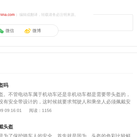
china.com
）编辑或翻译，转载请务必注明来源。
微信
微博
盔吗
盔。不管电动车属于机动车还是非机动车都是需要带头盔的，
没有安全带设计的，这时候就要求驾驶人和乘坐人必须佩戴安
电动车是必须佩戴安全头盔的，这能够更好地保障行车时驾驶
 09:16:01
阅读：1156
的人身安全。根据《中华人民共和国道路交通安全法》第五十
行驶时，驾驶人、乘坐人员应当按规定使用安全带，摩托车驾
戴头盔
当按规定戴安全头盔。根据《中华人民共和国道路交通安全
是为了保护骑车人的安全。首先就是因为，头盔的色彩比较鲜