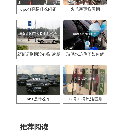
epc灯亮是什么问题
火花塞更换周期
驾驶证到期没有换,逾期
玻璃水冻住了如何解
怎么办??
决？
bba是什么车
92号95号汽油区别
推荐阅读