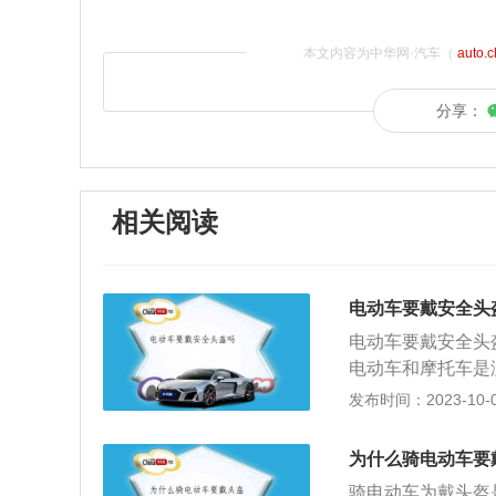
本文内容为中华网·汽车（
auto.
分享：
相关阅读
电动车要戴安全头
电动车要戴安全头
电动车和摩托车是
全头盔，所以骑行
发布时间：2023-10-09
人员以及乘坐人员
一条规定：机动车
为什么骑电动车要
驶人及乘坐人员应
骑电动车为戴头盔