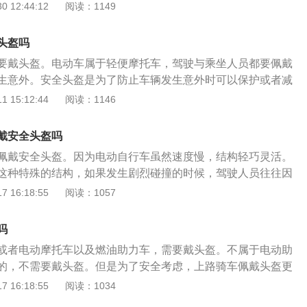
人体上最为脆弱的部位，只要受到碰撞，很容易造成脑震荡。
 12:44:12
阅读：1149
防护罩，戴上头盔，头部受到的损伤便会降到最低。法律依
和国道路交通安全法》第五十一条：机动车行驶时，驾驶人、
头盔吗
定使用安全带，摩托车驾驶人及乘坐人员应当按规定戴安全头
要戴头盔。电动车属于轻便摩托车，驾驶与乘坐人员都要佩戴
生意外。安全头盔是为了防止车辆发生意外时可以保护或者减
害。《中华人民共和国道路交通安全法》第五十一条：机动车
 15:12:44
阅读：1146
乘坐人员应当按规定使用安全带，摩托车驾驶人及乘坐人员应
盔。《中华人民共和国道路交通安全法》第八十九条：行人、
戴安全头盔吗
驾驶人违反道路交通安全法律、法规关于道路通行规定的，处
佩戴安全头盔。因为电动自行车虽然速度慢，结构轻巧灵活。
五十元以下罚款；非机动车驾驶人拒绝接受罚款处罚的，可以
这种特殊的结构，如果发生剧烈碰撞的时候，驾驶人员往往因
而失去生命的不在少数。因此如果驾驶人员佩戴了安全头盔，
 16:18:55
阅读：1057
事故中受到的创伤和死亡率的。《中华人民共和国道路交通安
时，驾驶人、乘坐人员应当按规定使用安全带，摩托车驾驶人
吗
规定戴安全头盔。因为电动自行车和其他机动车辆是不一样
或者电动摩托车以及燃油助力车，需要戴头盔。不属于电动助
有外壳的，并且是四个车轮的。因此小轿车内的驾驶员只需在
的，不需要戴头盔。但是为了安全考虑，上路骑车佩戴头盔更
，对于驾驶人员来说安全系数是很高。电动自行车的话，会使
动自行车安全技术规范》第六章规定，电动自行车最高车速不
 16:18:55
阅读：1034
面，当一个人。脱离电动车往往最先受伤的地方就是头和脖
动轻便摩托车车速大于等于20km/h且小于等于50km/h，电动轻
和颈部是人体最脆弱的两个部位之一，凡是这两个部位受到大