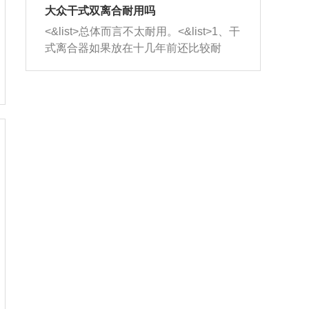
室，最后形成废气排出，就可以让三元
无法制作，需要将车辆送到修理厂或4s
造成烧机油。<&list>3、机油粘度。使用
大众干式双离合耐用吗
催化器得到清洗，排气管堵塞的情况就
店；<&list>2.车辆半轴套管防尘罩破
机油粘度过小的话，同样会有烧机油现
<&list>总体而言不太耐用。<&list>1、干
能够得到解决。
裂，破裂后会出现漏油现象，使半轴磨
象，机油粘度过小具有很好的流动性，
式离合器如果放在十几年前还比较耐
损严重，磨损的半轴容易损坏，产生异
容易窜入到气缸内，参与燃烧。<&list>
用，但是由于现在的汽车发动机动力输
响；<&list>3.稳定器的转向胶套和球头
4、机油量。机油量过多，机油压力过
出越来越高，使得干式离合器散热不足
老化，一般是使用时间过长造成的。解
大，会将部分机油压入气缸内，也会出
的缺陷也逐渐暴露出来。<&list>2、由于
决方法是更换新的质量好的转向橡胶套
现烧机油。<&list>5、机油滤清器堵塞：
干式双离合的工作环境暴露在空气中，
和球头。
会导致进气不畅，使进气压力下降，形
而离合器的散热也是通离合器罩上面的
成负压，使机油在负压的情况下吸入燃
几个小孔来进行散热。但是在行驶过程
烧室引起烧机油。<&list>6、正时齿轮或
中变速箱需要换挡，就不得不使得离合
链条磨损：正时齿轮或链条的磨损会引
器频繁工作。<&list>3、长时间的低速行
起气阀和曲轴的正时不同步。由于轮齿
驶以及过于频繁的启停，导致离合器的
或链条磨损产生的过量侧隙，使得发动
温度不断升高，而低速行驶时空气流动
机的调节无法实现：前一圈的正时和下
效率不高，无法将离合器中的热量有效
一圈可能就不一样。当气阀和活塞的运
的带走，导致离合器内部的温度不断升
动不同步时，会造成过大的机油消耗。
高，加速离合器的磨损。
解决方法：更换正时齿轮或链条。<&list
>7、内垫圈、进风口破裂：新的发动机
设计中，经常采用各种由金属和其他材