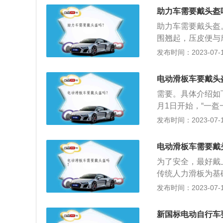
便摩托车车速可大
型的碰撞和磕伤，
助力车需要戴头盔
适合在拥堵的城市
保护罩。只要佩戴
助力车需要戴头盔
管是哪一种，其最高
性会降低。可以更
围翘起，压皮便与
超出其标准的即为
主动自觉地佩戴安
持续运转，动力并
发布时间：2023-07-17
品公告，即为拼装
中没有佩戴安全头
停车等动作，而不
接触不到外壳，动
电动滑板车要戴头
接触到外壳，动力
需要。具体介绍如下
月1日开始，“一
汽车不使用安全带
发布时间：2023-07-17
要佩戴安全头盔。
要和增强电动自行
电动滑板车需要戴
全防护水平，减轻
为了安全，最好戴
安全头盔。从安全
传统人力滑板为基
生命多一份安全保
单轮驱动，最常见的
发布时间：2023-07-17
力来源为锂电池组
被驾驶者学习，配
新国标电动自行车
小、轻巧简便，能