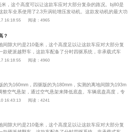
50毫米，这个高度可以让这款车应对大部分复杂的路况。bj80是
双离合变速箱。
这款车全系使用了2.3升涡轮增压发动机。这款发动机的最大功
大扭矩为345牛米。2.3升涡轮增压发动机搭载了多点电喷技
 16:18:55
阅读：4965
金缸盖和铸铁缸体。bj80属于中大型硬派SUV，车身长宽高
1955mm、1985mm，搭载手自一体变速箱。
多高？
离地间隙大约是210毫米，这个高度足以让这款车应对大部分复
0是一款硬派越野车，这款车配备了分时四驱系统，非承载式车
硬派越野车的标准配置。bj40是北汽旗下的一款ORV越野
 16:18:55
阅读：4960
50mm、1843mm、1834mm，轴距2450mm。在外观上具有
J40，多处采用直角设计，阳刚气十足，接近角为37度，离去
十分良好的通过性。
的为160mm，四驱版的为180mm，实测的离地间隙为193m
调整空气悬架，通过空气悬架来降低底盘。车辆底盘高度，专
离地间隙。最小离地间隙是指：汽车在满载（允许最大荷载质
 16:43:13
阅读：4241
盘最低点距离地面的距离。最小离地间隙反映的是汽车无碰撞
凸不平的地面的能力。最小离地间隙越大，车辆通过有障碍物
的能力就越强，但重心偏高，降低了稳定性；最小离地间隙越
离地间隙大约是210毫米，这个高度足以让这款车应对大部分复
碍物或凹凸不平的地面的能力就越弱，但重心低，可增加稳定
0是一款硬派越野车，这款车配备了分时四驱系统，非承载式车