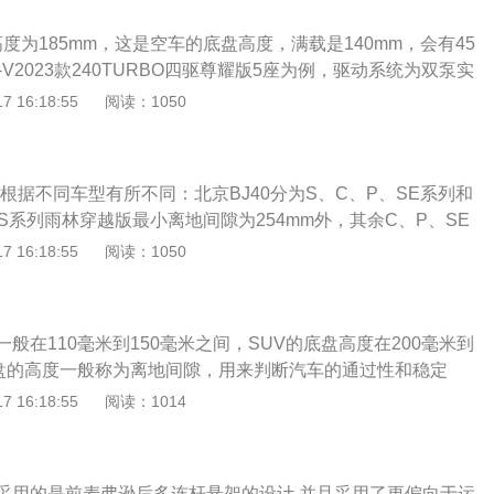
高度为185mm，这是空车的底盘高度，满载是140mm，会有45
-V2023款240TURBO四驱尊耀版5座为例，驱动系统为双泵实
况下是两前轮驱动，当遇到有雨、雪、沙等恶劣路面发生前驱
 16:18:55
阅读：1050
系统会及时地将扭力向后轮分布实现四驱，直至路面恢复正
宽敞充裕，头部腿部空间没有明显的紧凑感；车内储物空间丰
比较严实，舒适性比较不错，后排座椅小幅度可调，长途乘坐
度根据不同车型有所不同：北京BJ40分为S、C、P、SE系列和
紧凑型SUV，采用的是麦弗逊式独立悬架前悬架。
S系列雨林穿越版最小离地间隙为254mm外，其余C、P、SE
均为220mm；超及40有Meta40Pro和Meta40两款车型，M
 16:18:55
阅读：1050
离地间隙为237mm，Meta40最小离地间隙为226mm。（数据来源
况如下图：2013年12月28日，北京汽车旗下首款时尚硬派越
0）正式上市。以北京BJ402023款2.0D自动四驱刀锋英雄版侠
般在110毫米到150毫米之间，SUV的底盘高度在200毫米到
面BJ40长宽高分别为4630/1925/1871mm，轴距达到2745
底盘的高度一般称为离地间隙，用来判断汽车的通过性和稳定
TL4涡轮增压发动机，其拥有120kW的最大功率，最大扭矩380
nimumgroundclearance)是指最低点与除车轮之外的支撑平
 16:18:55
阅读：1014
是8速手自一体变速箱。（数据来源于有驾官网）
来表征车辆在不发生碰撞的情况下跨越石头、树桩等障碍物的
隙越高，通过性越好，但如果汽车离地间隙过高，高速行驶的
但是汽车的离地间隙并不是一成不变的，数据也取决于载荷情
采用的是前麦弗逊后多连杆悬架的设计,并且采用了更偏向于运