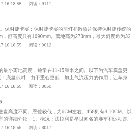
各部件、总成，形成汽车的整体造型，并接受发动机的动力，
 16:18:55
阅读：9111
保证正常行驶。传动系的组成：传动系一般由离合器、变速
、主减速器、汽车底盘、差速器和半轴等组成。
mm。保时捷卡宴：保时捷卡宴的前灯和散热片保持保时捷传统的
mm，但高度只有1690mm。离地高为273mm，最大斜度角为32
程很长，提高越野性能。空气减震器具有116mm的调整区域，
 16:18:55
阅读：9012
，范围涵盖越野车和跑车的需要，这是保时捷越野车非常独到
装置：保时捷卡宴采用扭动式点火装置，旋钮在方向盘下方靠
卡宴打火步骤和传统汽车的打火步骤差不多，踩住制动踏板，
的最小离地高度，通常在11-15厘米之间。以下为汽车底盘更
动旋钮即可。
低：底盘低时，由于重心更低，加上气流压力的作用，让车身
强，让汽车在行驶时更为平衡稳定。底盘很低的车型几乎都为
 16:18:55
阅读：8060
有利的降低风阻系数，有利于加速，也减少了因为风阻带来的
：通过能力强；除了能够在城市驾驶、在路况不太好的崎岖路
？
。
盘高度不同。恩佐较低，为6CM左右。458则有8-10CM。以
车的详细介绍：1、概况：法拉利是举世闻名的赛车和运动跑
位于意大利马拉内罗（Maranello）。由恩佐法拉利（Enzo-
 16:18:55
阅读：8017
1947年创办，主要制造一级方程式赛车、赛车及高性能跑车。2、其