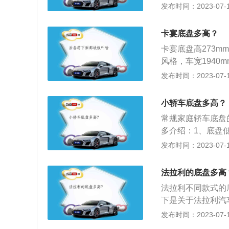
装汽车发动机及其
发布时间：2023-07-17
使汽车产生运动，
器、万向传动装置
卡宴底盘多高？
卡宴底盘高273
风格，车宽1940
度，减震弹簧的行
发布时间：2023-07-17
并可六段调整高低
之处。扭动式点火
小轿车底盘多高？
左的位置。保时捷
常规家庭轿车底盘
顺时针方向扭转启
多介绍：1、底盘
更稳定，抓地力更
发布时间：2023-07-17
跑车，外形设计将
油耗。2、底盘高
法拉利的底盘多高
上也能够很好驾驶
法拉利不同款式的底
下是关于法拉利汽
车的生产厂家，总部
发布时间：2023-07-17
Ferrari）于