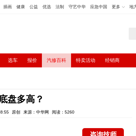
插画
健康
公益
优选
法制
守艺中华
应急中国
更多
地
选车
报价
汽修百科
特卖活动
经销商
40底盘多高？
8:55
原创
来源：中华网
阅读：5260
咨询技师