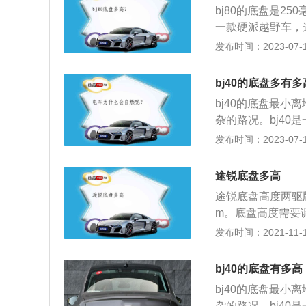
bj80的底盘是2
m，匹配的是7速
一款硬派越野车，
率为170千瓦，最
发布时间：2023-07-17
术，并且使用了铝合
分别为4765mm、
bj40的底盘多有
bj40的底盘最小
杂的路况。bj4
身，整体桥悬架，是
发布时间：2023-07-17
车，长宽高分别为43
硬派SUV风格的B
途锐底盘多高
角为33度，具有
途锐底盘高度两驱版
m。底盘高度需要
业术语称之为最小
发布时间：2021-11-10
量）的情况下，底
通过有障碍物或凹
bj40的底盘有多高
或凹凸不平的地面
bj40的底盘最小
小，车辆通过有障
杂的路况。bj4