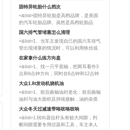
固特异轮胎什么档次
<&list>固特异轮胎是高档品牌，是美国
的汽车轮胎品牌。虽然是高档轮胎品
牌，但是中高低端的轮胎都有生产，这
国六排气管堵塞怎么清理
也是为了更好的开拓市场。
<&list>1、当车主发现自己的国六车排气
管出现堵塞的情况时，可以利用铁丝或
者是细棍，直接将杂物给取出来，如果
在家拿什么练方向盘
堵塞情况比较严重，也可以采取应急措
<&list>1、找一只平底锅，把两耳看作3
施。 <&list>2、直接利用木棍将所有的
点和9点钟方向，同时在6点钟和12点钟
杂物推到排气管里面的位置处，然后将
方向做一个标记。 <&list>2、双手握住
三元催化器拆解开，就可以将堵塞的东
大众1.8t发动机烧机油
平底锅两耳，然后往左打半圈、一圈、
西取出来。但如果是因为积碳过多引起
<&list>1、前后曲轴油封老化：前后曲轴
一圈半的练习，往右同样也要打相同的
的堵塞，就需要将三元催化器泡在草酸
油封与油大面积且持续接触，油的杂质
圈数。 <&list>3、最后强调要反复练
中进行清洗。 <&list>3、也可以利用清
和发动机内持续温度变化使其密封效果
习，这样就可以形成肌肉记忆，在真实
大众冬天过减速带咯吱咯吱响
洗剂对堵塞的情况得到解决，将清洗剂
逐渐减弱，导致渗油或漏油。<&list>2、
驾驶车辆时，不需要记忆也能打好方
放在燃油箱中，与燃油混合后，车辆启
<&list>1.转向器拉杆头有较大间隙，判
活塞间隙过大：积碳会使活塞环与缸体
向。
动时，就可以和汽油一起进入到燃烧
断间隙需要专用仪器和工具，车主本人
的间隙扩大，导致机油流入燃烧室中，