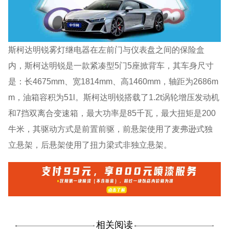
斯柯达明锐雾灯继电器在左前门与仪表盘之间的保险盒
内，斯柯达明锐是一款紧凑型5门5座掀背车，其车身尺寸
是：长4675mm、宽1814mm、高1460mm，轴距为2686m
m，油箱容积为51l。斯柯达明锐搭载了1.2t涡轮增压发动机
和7挡双离合变速箱，最大功率是85千瓦，最大扭矩是200
牛米，其驱动方式是前置前驱，前悬架使用了麦弗逊式独
立悬架，后悬架使用了扭力梁式非独立悬架。
相关阅读