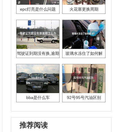
epc灯亮是什么问题
火花塞更换周期
驾驶证到期没有换,逾期
玻璃水冻住了如何解
怎么办??
决？
bba是什么车
92号95号汽油区别
推荐阅读