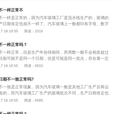
不一样正常不
不一样是正常的，因为汽车玻璃工厂是流水线生产的，玻璃的
产日期肯定也就不一样了。汽车玻璃上一般都印有字母、数字
车厂商、玻璃品牌、生产日期和中国3c强制性认证标志等。汽
 16:18:55
阅读：1016
项：在平时的玻璃保养过程当中，我们要根据季节以及天气的
适的玻璃水，当我们发现风挡玻璃表面模糊的时候，用合适的
不一样正常吗？
会明亮许多。而夜间发现玻璃乱反光的问题，也可以用玻璃水
不一样正常，但是生产年份得相同，而周数一般不会相差超过
跑高速或者灰尘多的情况下，玻璃水会用得非常快，也要注意
轮胎可能不是同一个日期，但是可能是同一批次，存在着一定
水。
个轮胎日期不一致，但不会相差太多，如果相差太多的话就需
 16:18:55
阅读：6915
是对轮胎的扩展介绍：在购买轮胎时，要尽可能购买轮胎生产
产日期最好在1年内。因为轮胎的主要原材料是橡胶，它会随
日期不一致正常吗?
生自燃老化，变得容易开裂，并且散热性大大下降，行驶舒适
不一致是正常现象。因为汽车玻璃一般是其他工厂生产后再运
变得很慢，刹车的时候很有可能因为抓地力不够而失控。
装的，而汽车玻璃工厂生产的玻璃批次不同，生产日期肯定也
会被提前一段时间备好货，不能保证每次都马上被组装上，所
 16:18:55
阅读：6680
一致相差一些也是正常的现象。辨别汽车玻璃是否更换过：
数情况下，汽车玻璃在更换后，新玻璃上的标识和原厂玻璃会
不一样正常吗？