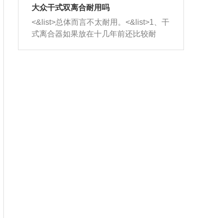
室，最后形成废气排出，就可以让三元
无法制作，需要将车辆送到修理厂或4s
造成烧机油。<&list>3、机油粘度。使用
大众干式双离合耐用吗
催化器得到清洗，排气管堵塞的情况就
店；<&list>2.车辆半轴套管防尘罩破
机油粘度过小的话，同样会有烧机油现
<&list>总体而言不太耐用。<&list>1、干
能够得到解决。
裂，破裂后会出现漏油现象，使半轴磨
象，机油粘度过小具有很好的流动性，
式离合器如果放在十几年前还比较耐
损严重，磨损的半轴容易损坏，产生异
容易窜入到气缸内，参与燃烧。<&list>
用，但是由于现在的汽车发动机动力输
响；<&list>3.稳定器的转向胶套和球头
4、机油量。机油量过多，机油压力过
出越来越高，使得干式离合器散热不足
老化，一般是使用时间过长造成的。解
大，会将部分机油压入气缸内，也会出
的缺陷也逐渐暴露出来。<&list>2、由于
决方法是更换新的质量好的转向橡胶套
现烧机油。<&list>5、机油滤清器堵塞：
干式双离合的工作环境暴露在空气中，
和球头。
会导致进气不畅，使进气压力下降，形
而离合器的散热也是通离合器罩上面的
成负压，使机油在负压的情况下吸入燃
几个小孔来进行散热。但是在行驶过程
烧室引起烧机油。<&list>6、正时齿轮或
中变速箱需要换挡，就不得不使得离合
链条磨损：正时齿轮或链条的磨损会引
器频繁工作。<&list>3、长时间的低速行
起气阀和曲轴的正时不同步。由于轮齿
驶以及过于频繁的启停，导致离合器的
或链条磨损产生的过量侧隙，使得发动
温度不断升高，而低速行驶时空气流动
机的调节无法实现：前一圈的正时和下
效率不高，无法将离合器中的热量有效
一圈可能就不一样。当气阀和活塞的运
的带走，导致离合器内部的温度不断升
动不同步时，会造成过大的机油消耗。
高，加速离合器的磨损。
解决方法：更换正时齿轮或链条。<&list
>7、内垫圈、进风口破裂：新的发动机
设计中，经常采用各种由金属和其他材