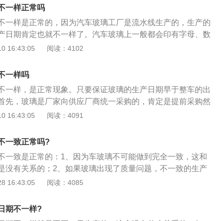
字组成，数字代表的就是汽车玻璃的生产年份，如果是左边的
不一样正常吗
年，右边的代表的是下半年。
不一样是正常的，因为汽车玻璃工厂是流水线生产的，生产的
产日期肯定也就不一样了。汽车玻璃上一般都会印有字母、数
汽车厂商、玻璃品牌、生产日期和中国3c强制性认证标志等。
 16:43:05
阅读：4102
间鉴别方法如下：1、汽车玻璃标识下方一般会有小数点和数
汽车生产年份，如“5”，就是2015年。玻璃的生产日期和汽车
不一样吗
差10年。2、小黑点代表着玻璃的生产月份。如果小黑点在数
不一样，是正常现象。只要保证玻璃的生产日期早于整车的出
7减去黑点个数；如果小黑点在数字后面，那么就用13减去黑
首先，玻璃是厂家向供应厂商统一采购的，肯定是提前采购然
汽车玻璃标识上还有加粗的小黑点，就代表着生产周了。比如
因为采购的批次不同，日期肯定会有所差别。同一批次的玻
 16:43:05
阅读：4091
第四周、两个加粗小黑点是第三周，以此类推。
定就装到下一辆车上了。说白了，汽车的玻璃是在外面采购
的。安装时是随玻璃的生产批次随机安装，所以日期不一样是
不一致正常吗?
如果玻璃的生产日期比整车的出厂日期还要晚，或者是一样的
不一致是正常的：1、因为车玻璃不可能做到完全一致，这和
题。另外，车子的生产日期是车子上线组装的日期，和玻璃的
是没有关系的；2、如果玻璃出现了质量问题，不一致的生产
。附车玻璃生产日期的看法：目前市面上玻璃日期的表示方
质量的有效证据；3、只要不是劣质玻璃，玻璃没有破，和生
 16:43:05
阅读：4085
就是数字+圆点的形式。数字表示年份，圆点表示月份。圆点
，也可以在数字的后方。圆点在数字前方为上半年，用7减去
数就是上半年的月份；圆点在数字后方为下半年，用13减去数
日期不一样?
就是下半年的月份。