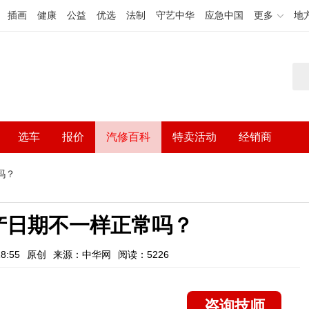
插画
健康
公益
优选
法制
守艺中华
应急中国
更多
地
选车
报价
汽修百科
特卖活动
经销商
吗？
产日期不一样正常吗？
8:55
原创
来源：中华网
阅读：5226
咨询技师