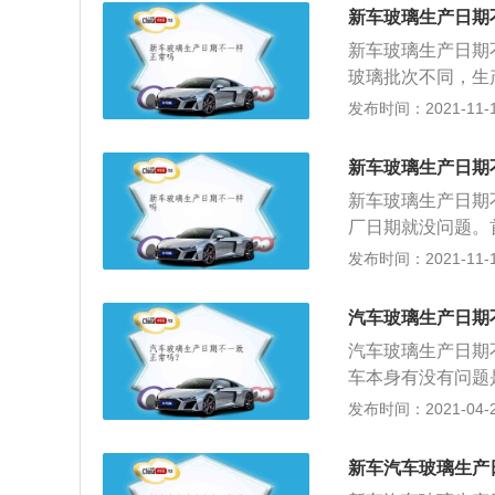
有几个点和一个数
新车玻璃生产日期
点，就代表是上半
新车玻璃生产日期
玻璃批次不同，生
字和图案，代表着
发布时间：2021-11-10
汽车玻璃的生产时
字，后面的数字就是
新车玻璃生产日期
的生产日期不会相
新车玻璃生产日期
字前面，那么就用
厂日期就没问题。
点个数。3、如果
后用于组装车子。
发布时间：2021-11-10
一个加粗小黑点是
璃，没用完的，肯
的，回来组装上去
汽车玻璃生产日期
正常的。所以说，
汽车玻璃生产日期
日期，则说明有问
车本身有没有问题
当然也不是同一天
日期可以作为玻璃
发布时间：2021-04-28
法，最常用的一种
产日期无关；
可以在数字的前方
数字前面的圆点个
新车汽车玻璃生产
字后面的圆点个数