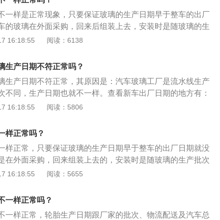
般原厂玻璃上不仅有汽车品牌的标识，还会有玻璃品牌的标
不一样是正常现象，只要保证玻璃的生产日期早于整车的出厂
期，在正常情况下，全车玻璃的生产日期与整车生产日期接
车的玻璃在外面采购，回来后组装上去，安装时是随玻璃的生
玻璃与其它玻璃生产日期差距较大，则说明该块玻璃被更换
所以日期不一样是正常的现象。车玻璃生产日期的看法是：
 16:18:55
阅读：6138
璃日期的表示方法，最常用的一种就是数字和圆点的形式，数
表示月份；2、圆点可以在数字的前方，也可以在数字的后
璃生产日期不符正常吗？
方为上半年，用7减去数字前面的圆点个数就是上半年的月
璃生产日期不符正常，其原因是：汽车玻璃工厂是流水线生产
字后方为下半年，用13减去数字后面的圆点个数就是下半年的
次不同，生产日期也就不一样。查看新车出厂日期的地方有：
2、汽车铭牌；3、说明书及相关合格证；4、通过挡风玻璃的商
 16:18:55
阅读：5806
b柱下方。玻璃生产日期的查看方法是：1、看车窗玻璃左下方
；2、数字代表的是年份，圆点代表的是月份，圆点在数字前
一样正常吗？
减去数字前面的圆点个数是上半年的月份，圆点在数字后方为
一样正常，只要保证玻璃的生产日期早于整车的出厂日期就没
去数字后面的圆点个数是下半年的月份。
是在外面采购，回来组装上去的，安装时是随玻璃的生产批次
期不一样是正常的。车玻璃生产日期的看法是：1、目前市面
 16:18:55
阅读：5655
方法常用的一种就是数字和圆点的形式，数字表示年份，圆点
点可以在数字的前方，也可以在数字的后方，圆点在数字前方
不一样正常吗？
去数字前面的圆点个数就是上半年的月份；3、圆点在数字后方
不一样正常，轮胎生产日期跟厂家的批次、物流配送及汽车总
减去数字后面的圆点个数就是下半年的月份。