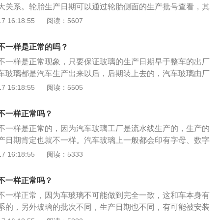
大关系。轮胎生产日期可以通过轮胎侧面的生产批号查看，其
标志。轮胎的保管方法是：1、下雨时将轮胎搬到室内，以免
 16:18:55
阅读：5607
、将轮胎放在没有油和水的地方，避免出现伤痕或变形；3、不
电池旁边；4、长时间拆掉轮胎保管时，注意避免轮胎内部渗
不一样是正常的吗？
面。
不一样是正常现象，只要保证玻璃的生产日期早于整车的出厂
车玻璃都是汽车生产出来以后，后期装上去的，汽车玻璃由厂
是提前采购的，因为采购的批次不同，日期肯定会有所差别。
 16:18:55
阅读：5505
看法：圆点在数字前方为上半年，用7减去数字前面的圆点个
份；圆点在数字后方为下半年，用13减去数字后面的圆点个数
不一样正常吗？
。
不一样是正常的，因为汽车玻璃工厂是流水线生产的，生产的
产日期肯定也就不一样。汽车玻璃上一般都会印有字母、数字
车厂商、玻璃品牌、生产日期和中国3c强制性认证标志。汽车
 16:18:55
阅读：5333
在加热炉内将玻璃加热到接近软化温度，然后将玻璃迅速送入
栅中，对玻璃进行不均匀冷却，使玻璃主视区与周边区产生不
不一样正常吗？
种生产的玻璃是区域钢化玻璃。
不一样正常，因为车玻璃不可能做到完全一致，这和车本身有
系的，另外玻璃的批次不同，生产日期也不同，有可能被安装
以这个不用担心，不能证明这辆车存在事故等问题。汽车玻璃