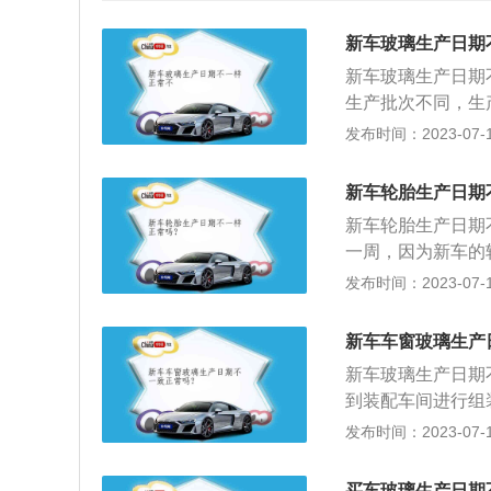
新车玻璃生产日期
新车玻璃生产日期
生产批次不同，生
和图案，代表着汽
发布时间：2023-07-17
车玻璃保养注意事
具体情况来选择合
新车轮胎生产日期
玻璃水进行清洗就
新车轮胎生产日期
进行擦拭。另外在
一周，因为新车的
及时注入新的玻璃
的时间差，使得4
发布时间：2023-07-17
要提高警惕。以下
日期新的轮胎，生
新车车窗玻璃生产
着时间的推移而发
新车玻璃生产日期
性变得很差，加速
到装配车间进行组
不一样。玻璃备件
发布时间：2023-07-17
以玻璃生产日期不
1、看玻璃标，多
买车玻璃生产日期