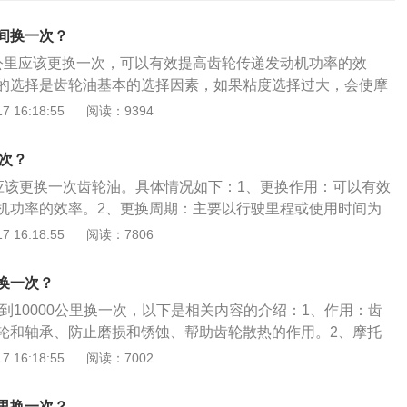
间换一次？
公里应该更换一次，可以有效提高齿轮传递发动机功率的效
的选择是齿轮油基本的选择因素，如果粘度选择过大，会使摩
成不必要的动力损耗；如果粘度选择过小，由于离心力的作用
 16:18:55
阅读：9394
容易造成油封漏油。为了防止齿轮接触时高压力造成的齿面擦
须选择具有良好抗磨极压性能的齿轮油，以维持适当的承载
一次？
择油品时，一定不要把内燃机油、液压油等其他油品加入到齿
里应该更换一次齿轮油。具体情况如下：1、更换作用：可以有效
极压抗磨性能不足，损坏齿轮。
机功率的效率。2、更换周期：主要以行驶里程或使用时间为
手册中明确给出了这两个指标，则必须按先到的执行。有关齿
 16:18:55
阅读：7806
、齿轮油：（Gear-oil）是以石油润滑油基础油或合成润滑油
磨剂和油性剂调制而成的一种润滑油。2、作用：齿轮油主要
换一次？
、防止磨损和锈蚀、帮助齿轮散热等作用，用于各种齿轮传动
0到10000公里换一次，以下是相关内容的介绍：1、作用：齿
寿命，提高传递功率效率。
轮和轴承、防止磨损和锈蚀、帮助齿轮散热的作用。2、摩托
力170千帕，后轮压力200到220千帕。以下是摩托车胎压不
 16:18:55
阅读：7002
：1、距离：滑行距离明显减少。2、效果：下坡路段滑行的效
：平地推行车辆时感觉到费力。4、磨损：轮胎磨损程度严重。
里换一次？