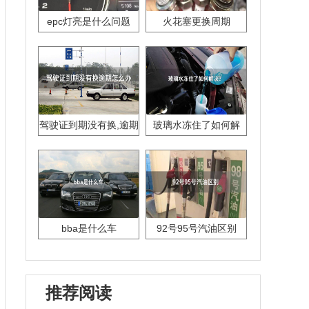
epc灯亮是什么问题
火花塞更换周期
驾驶证到期没有换,逾期
玻璃水冻住了如何解
怎么办??
决？
bba是什么车
92号95号汽油区别
推荐阅读