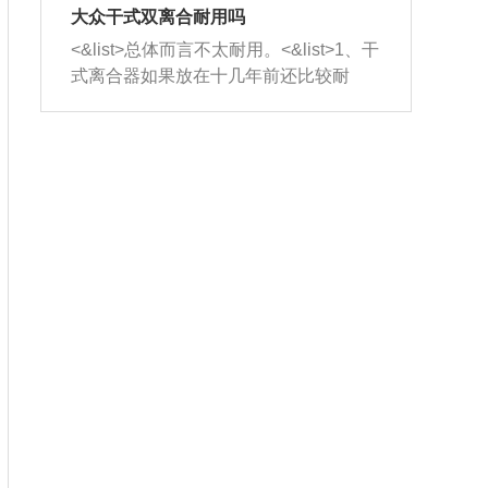
室，最后形成废气排出，就可以让三元
无法制作，需要将车辆送到修理厂或4s
造成烧机油。<&list>3、机油粘度。使用
大众干式双离合耐用吗
催化器得到清洗，排气管堵塞的情况就
店；<&list>2.车辆半轴套管防尘罩破
机油粘度过小的话，同样会有烧机油现
<&list>总体而言不太耐用。<&list>1、干
能够得到解决。
裂，破裂后会出现漏油现象，使半轴磨
象，机油粘度过小具有很好的流动性，
式离合器如果放在十几年前还比较耐
损严重，磨损的半轴容易损坏，产生异
容易窜入到气缸内，参与燃烧。<&list>
用，但是由于现在的汽车发动机动力输
响；<&list>3.稳定器的转向胶套和球头
4、机油量。机油量过多，机油压力过
出越来越高，使得干式离合器散热不足
老化，一般是使用时间过长造成的。解
大，会将部分机油压入气缸内，也会出
的缺陷也逐渐暴露出来。<&list>2、由于
决方法是更换新的质量好的转向橡胶套
现烧机油。<&list>5、机油滤清器堵塞：
干式双离合的工作环境暴露在空气中，
和球头。
会导致进气不畅，使进气压力下降，形
而离合器的散热也是通离合器罩上面的
成负压，使机油在负压的情况下吸入燃
几个小孔来进行散热。但是在行驶过程
烧室引起烧机油。<&list>6、正时齿轮或
中变速箱需要换挡，就不得不使得离合
链条磨损：正时齿轮或链条的磨损会引
器频繁工作。<&list>3、长时间的低速行
起气阀和曲轴的正时不同步。由于轮齿
驶以及过于频繁的启停，导致离合器的
或链条磨损产生的过量侧隙，使得发动
温度不断升高，而低速行驶时空气流动
机的调节无法实现：前一圈的正时和下
效率不高，无法将离合器中的热量有效
一圈可能就不一样。当气阀和活塞的运
的带走，导致离合器内部的温度不断升
动不同步时，会造成过大的机油消耗。
高，加速离合器的磨损。
解决方法：更换正时齿轮或链条。<&list
>7、内垫圈、进风口破裂：新的发动机
设计中，经常采用各种由金属和其他材