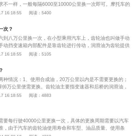
不一样，一般每隔6000至10000公里换一次即可。摩托车的
其只润滑几个齿轮和轴承，温度和转速都不高，齿轮油不容易
 16:18:55
阅读：5400
汽油机驱动，靠手把操纵前轮转向的两轮或三轮车，轻便灵活
于巡逻、客货运输等，也用作体育运动器械。摩托车分为街
一次？
、越野摩托车、巡航车、旅行车等。
六到八万公里换一次，在小型乘用汽车上，齿轮油也叫做手动
手动挡变速箱内部配件是靠齿轮进行传动，润滑油为齿轮提供
种较高的粘度润滑油，专供保护传输动力零件，通常是伴随着
 16:18:55
阅读：5105
齿轮油使用要求是在齿与齿之间的接触面上，能形成连续坚韧
的油性，使传动机件之间维持有韧性的边界油层。齿轮油还应
？
性，以保证动力传动机构的摩擦损耗较小，提高传动效率。
两种情况：1、使用合成油，20万公里以内是不需要更换的；
4到6万公里便需更换。齿轮油主要指变速器和后桥的润滑油，
轴承、防止磨损和锈蚀、帮助齿轮散热等作用。变速箱油久未
 16:18:55
阅读：4883
使变速器出现异常磨损、油品变质严重等问题；2、使变速箱油
汽车油耗、缩短变速器的使用寿命；3、使变速器中的油品颗
拉伤阀体、影响系统油压和动力传输；4、使变速器出现反应
需要每行驶40000公里更换一次，具体的更换周期需要以汽车
现象。
准，由于汽车的齿轮油使用寿命和车型、油品质量、使用条
关系。如今的齿轮油主要有两种类型，一种是合成油，一种是