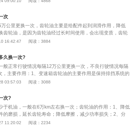
 09:00:10
阅读：4868
用的合成油寿命是相当长的，20万公里以内是不需要更换的，
，矿物油就需要2-3年或者是4-6万公里就需要更换了。不一
一次
驱动桥使用的粘度标号也不一样，小型乘用车需要用75w-90的
5万公里更换一次，齿轮油主要是给配件起到润滑作用，降低
车和驱动桥需要用80w-90的粘度标号。齿轮油应具备良好的抗
换齿轮油，是因为齿轮油经过长时间使用，会出现变质，齿轮
合适的粘度，此外，还应具备良好的热氧化安定性、抗泡性、
起到润滑降温作用，会损伤到零部件。齿轮油需要定期更换，
 16:42:47
阅读：3884
性能。齿轮油的分类我国车辆齿轮油的旧分类是依照原苏联标
油型号，更换原车使用的齿轮油，可以确保功能正常使用，不
油按100度运动粘度分为20、26、30号3个牌号。双曲线齿
油的更换，要依照车辆行驶公里数，车辆使用时间确定，不能
粘度分为18号、22号、26号、28号4个牌号。如今我国按质量
多久换一次?
者里程计算，需要时间和公里数共同综合判定，找到最佳更换
齿轮油(CLC)、中等负荷车辆齿轮油(CLD)、重负荷车辆齿轮
一般正常行驶情况每隔12万公里更换一次，不良行驶情况每隔
换一次，主要作用：1、变速箱齿轮油的主要作用是保持排挡系统的
传动装置的寿命；2、由于不同的变速箱设计分为手动变速箱
 03:57:03
阅读：3088
分为CVT、AMT等），所以每个变速箱设计都有不同的技术要
类型的变速箱配置在不同的型号，其扭矩、重量、速度、结构
一次?
此原厂都有其自己指定的专用变速箱油。
少于机油，一般在6万km左右换一次；齿轮油的作用：1、降低
件的磨损，延长齿轮寿命；降低摩擦，减少功率损失；2、分
冷却作用；防止腐蚀和生锈；3、降低工作噪声、减少振动及
 11:20:02
阅读：2234
，冲洗污物，特别是冲去齿面间污物，减轻磨损。