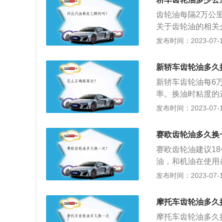
5、轮胎：造成轮
齿轮油每隔2万公
胎。
关于齿轮油的相关
些传动机构都有着
发布时间：2023-07-17
行润滑、冷却、散
速箱油和手动变速
新轿车齿轮油多久
可控制在6-8万公
新轿车齿轮油每6
率。换油时粘度的
面过热，也会造成
发布时间：2023-07-17
钢、渗碳淬火钢和
铸铁的机械性能较
赛欧齿轮油多久换
制造齿轮；塑料齿
赛欧齿轮油建议18
热性好的钢齿轮。
油，和机油在使用
滑齿轮和轴承、防
发布时间：2023-07-17
分别为4249毫米
前置前驱，前悬挂
摩托车齿轮油多久
挂，车体结构为承
摩托车齿轮油多久