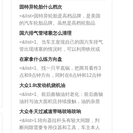
固特异轮胎什么档次
<&list>固特异轮胎是高档品牌，是美国
的汽车轮胎品牌。虽然是高档轮胎品
牌，但是中高低端的轮胎都有生产，这
国六排气管堵塞怎么清理
也是为了更好的开拓市场。
<&list>1、当车主发现自己的国六车排气
管出现堵塞的情况时，可以利用铁丝或
者是细棍，直接将杂物给取出来，如果
在家拿什么练方向盘
堵塞情况比较严重，也可以采取应急措
<&list>1、找一只平底锅，把两耳看作3
施。 <&list>2、直接利用木棍将所有的
点和9点钟方向，同时在6点钟和12点钟
杂物推到排气管里面的位置处，然后将
方向做一个标记。 <&list>2、双手握住
三元催化器拆解开，就可以将堵塞的东
大众1.8t发动机烧机油
平底锅两耳，然后往左打半圈、一圈、
西取出来。但如果是因为积碳过多引起
<&list>1、前后曲轴油封老化：前后曲轴
一圈半的练习，往右同样也要打相同的
的堵塞，就需要将三元催化器泡在草酸
油封与油大面积且持续接触，油的杂质
圈数。 <&list>3、最后强调要反复练
中进行清洗。 <&list>3、也可以利用清
和发动机内持续温度变化使其密封效果
习，这样就可以形成肌肉记忆，在真实
大众冬天过减速带咯吱咯吱响
洗剂对堵塞的情况得到解决，将清洗剂
逐渐减弱，导致渗油或漏油。<&list>2、
驾驶车辆时，不需要记忆也能打好方
放在燃油箱中，与燃油混合后，车辆启
<&list>1.转向器拉杆头有较大间隙，判
活塞间隙过大：积碳会使活塞环与缸体
向。
动时，就可以和汽油一起进入到燃烧
断间隙需要专用仪器和工具，车主本人
的间隙扩大，导致机油流入燃烧室中，