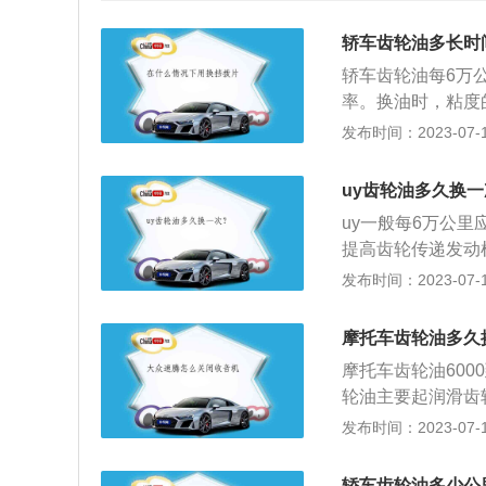
轿车齿轮油多长时
轿车齿轮油每6万
率。换油时，粘度
擦面过热，也会造
发布时间：2023-07-17
将油从齿面甩掉，
伤、剥落、烧结必
uy齿轮油多久换
性。因此车主在选
uy一般每6万公
轮箱中，以免造成
提高齿轮传递发动
准，如果车辆使用
发布时间：2023-07-17
轮油的资料如下：1
为主，加入极压抗
摩托车齿轮油多久
起润滑齿轮和轴承
摩托车齿轮油600
装置，延长其使用
轮油主要起润滑齿
车胎压标准：前轮压
发布时间：2023-07-17
足影响的扩展资料
果减弱。3、平地
轿车齿轮油多少公