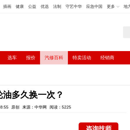
插画
健康
公益
优选
法制
守艺中华
应急中国
更多
地
选车
报价
汽修百科
特卖活动
经销商
轮油多久换一次？
8:55
原创
来源：中华网
阅读：5225
咨询技师