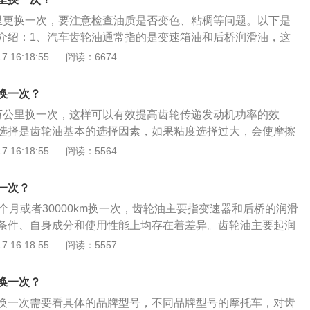
胎早期损坏。6、爆胎：长途行驶中产生大量的热，容易发生爆
里更换一次，要注意检查油质是否变色、粘稠等问题。以下是
介绍：1、汽车齿轮油通常指的是变速箱油和后桥润滑油，这
非常多的齿轮部件，运转时表面压力高，所以需要齿轮油来进
 16:18:55
阅读：6674
热、防腐蚀等作用。2、齿轮油之一的变速箱油可分为自动变
箱油，手动变速箱油更换周期可比自动变速箱油稍长，两者均
换一次？
里更换一次。
万公里换一次，这样可以有效提高齿轮传递发动机功率的效
选择是齿轮油基本的选择因素，如果粘度选择过大，会使摩擦
不必要的动力损耗。制造汽车齿轮常用的钢有调质钢、淬火
 16:18:55
阅读：5564
渗氮钢。铸钢的强度比锻钢稍低，常用于尺寸较大的齿轮；灰
差，可用于轻载的开式齿轮传动中；球墨铸铁可部分地代替钢
一次？
轮多用于轻载和要求噪声低的地方，与其配对的齿轮一般用导
个月或者30000km换一次，齿轮油主要指变速器和后桥的润滑
条件、自身成分和使用性能上均存在着差异。齿轮油主要起润
止磨损和锈蚀、帮助齿轮散热等作用。赛欧的车身尺寸长宽高
 16:18:55
阅读：5557
、1690毫米、1503毫米，轴距是2465毫米。赛欧的驱动方式为
类型为麦弗逊式独立悬挂，后悬挂类型为扭力梁式非独立悬
换一次？
载式。
换一次需要看具体的品牌型号，不同品牌型号的摩托车，对齿