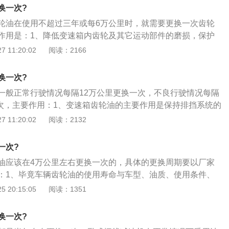
换一次?
轮油在使用不超过三年或每6万公里时，就需要更换一次齿轮
作用是：1、降低变速箱内齿轮及其它运动部件的磨损，保护
2、降低摩擦，减少引擎功率的传导损失；分散热量、起到冷
 11:20:02
阅读：2166
止齿轮及部件腐蚀和生锈；降低变速箱噪声、减少振动及齿轮
度好可以减轻齿轮工作面的磨损。
换一次?
一般正常行驶情况每隔12万公里更换一次，不良行驶情况每隔
换一次，主要作用：1、变速箱齿轮油的主要作用是保持排挡系统的
传动装置的寿命；2、由于不同的变速箱设计分为手动变速箱
 11:20:02
阅读：2132
分为CVT、AMT等），所以每个变速箱设计都有不同的技术要
类型的变速箱配置在不同的型号，其扭矩、重量、速度、结构
一次?
此原厂都有其自己指定的专用变速箱油。
油应该在4万公里左右更换一次的，具体的更换周期要以厂家
：1、毕竟车辆齿轮油的使用寿命与车型、油质、使用条件、
有关；2、齿轮油也就是我们常说的变速箱油，变速箱油可分
 20:15:05
阅读：1351
自动变速箱油两种，手动变速箱油就常被人称为齿轮油；3、
用的是传动油，普通的齿轮油不能代替。
换一次?