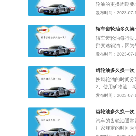
轮油的更换周期要求
齿轮箱相对封闭，
发布时间：2023-07-17
劣化。摩托车是由
行驶迅速，广泛用
轿车齿轮油多久换
车、公路赛摩托车
轿车齿轮油每行驶
挡变速箱油，因为
润滑。齿轮油是一
发布时间：2023-07-17
强烈的硫磺气味。
的油膜，即具有高
齿轮油多久换一次
具有良好的粘温特
换齿轮油的时间分
2、使用矿物油，
主要起润滑齿轮和
发布时间：2023-07-17
更换的危害：1、
老化、衰变，增加
齿轮油多久换一次
粒化、阻塞油路、
汽车的齿轮油通常
迟缓、换挡冲击等
厂家规定的时间为
件、驾驶习惯等有