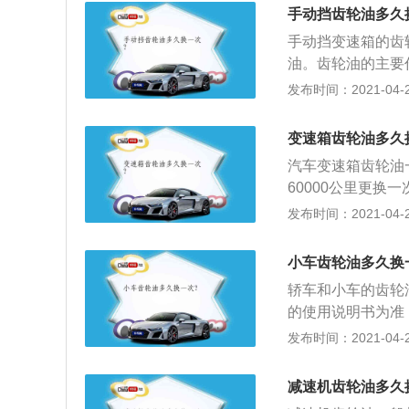
手动挡齿轮油多久
手动挡变速箱的齿
油。齿轮油的主要
和延长齿轮寿命；
发布时间：2021-04-27
却的作用；3、防
间的冲击作用；粘
变速箱齿轮油多久
汽车变速箱齿轮油
60000公里更
清洁，润滑和延长
发布时间：2021-04-27
和自动变速箱（也
求；3、即使同一
小车齿轮油多久换
等都有所不同。因
轿车和小车的齿轮
的使用说明书为准
驾驶习惯等多方面
发布时间：2021-04-25
为手动变速箱油和
而主动变速箱油使
减速机齿轮油多久