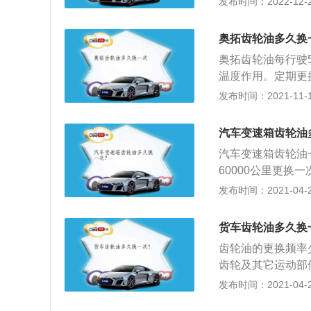
发布时间：2022-12-24
矿物油。如果是使
而矿物油就不一样了
奥拓齿轮油多久换
样类型的变速箱和
奥拓齿轮油每行驶
粘度标号，大型货
温度作用。定期更
磨、耐负荷性能和
油变质后，无法再
发布时间：2021-11-10
水分离性能和防锈
更换时要了解齿轮
准分类的。普通齿轮
会受到影响。齿轮
轮油按100度运动
汽车变速箱齿轮油
够按照单一时间或
分为三类：普通车辆
汽车变速箱齿轮油
时间。
油(CLE)。
60000公里更
清洁，润滑和延长
发布时间：2021-04-28
和自动变速箱（也
求；3、即使同一
货车齿轮油多久换
等都有所不同。因
齿轮油的更换频率
齿轮及其它运动部
散热量，起一定的
发布时间：2021-04-27
齿轮间的冲击作用