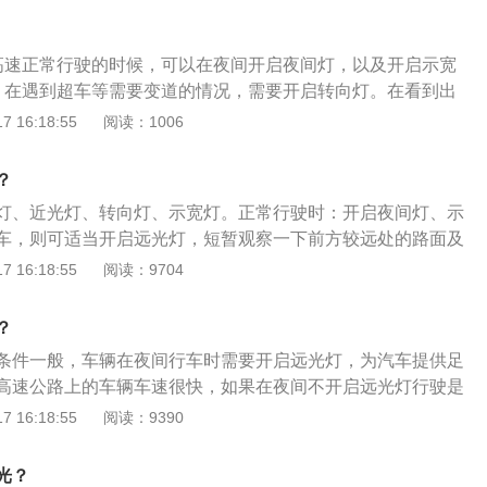
城区道路行驶时不要开启远光灯或雾灯。大灯透镜本质上是一
应该开启双闪。5、示宽灯。也叫示廓灯，顾名思义通过这种
量避免超车，变换车道时一定要果断，提前打转向灯，减少制
有聚焦的作用。平行光线经过凸透镜折射后可以汇聚在一个点
车身的宽度（轮廓），是一种信号提示灯。雾天开车，由于能
免紧急制动。4、转弯时要缓慢转向不要猛打猛拐，停车时要
其焦点处设置一个光源那么凸透镜就能把它变成平行光。大灯
糊，在开启雾灯的同时，需要开启示廓灯，这样就可以给其他
高速正常行驶的时候，可以在夜间开启夜间灯，以及开启示宽
脚制动时要点刹车减速，不要一脚踩死，停车要缓慢。5、若
理，用反光碗把灯珠的光线汇聚在透镜的焦点位置，然后经过
提供一个很好的警示作用。阴雨天气，还是起提示作用，对前
。在遇到超车等需要变道的情况，需要开启转向灯。在看到出
，跟着车辙行驶如果车辙冻冰而且较浅时，应骑车辙行驶。雪
散。这种大灯照在路面上非常均匀。
示作用，尽量避免造成伤害。在夜间时，当开启了近光灯的时
应该提前为变道做准备。3、遇到事故。根据《中华人民共和
 16:18:55
阅读：1006
合缓给油换挡降速温油门。根据《中华人民共和国道路交通安
示宽灯。6、雾灯。雾灯顾名思义一般是在起雾的时候使用，
》第六十八条规定：机动车在高速公路上发生故障时，应当按
五十八条规定，机动车在高速公路上行驶，遇有雾、雨、雪、
透力极强，最关键的作用是提示他人。不是所有的车都有雾
警闪光灯，夜间还应当同时开启示廓灯和后位灯，警告标志应
见度气象条件时，应当遵守下列规则：1、能见度小于200米
？
必有前后两组的雾灯。同时，开启雾灯的方式，每种车各不相
车方向一百五十米以外，车上人员应当迅速转移到右侧路肩上
光灯、示廓灯、前后位灯。车速不允许超过每小时60公里，与
灯、近光灯、转向灯、示宽灯。正常行驶时：开启夜间灯、示
有雾、雨、雪、沙尘、冰雹等低能见度气象条件时，才能开
并且迅速报警。4、隧道开灯。车辆在高速隧道行驶的时候，
0米以上距离；2、能见度小于100米时，开启雾灯、近光灯、
车，则可适当开启远光灯，短暂观察一下前方较远处的路面及
日行灯的作用不是为了照明，而是为了让别人知晓自己的存
，隧道内可见度低，不开灯容易引发事故。5、雨天开灯。雨
、危险报警手电筒。车速不允许超过每小时40公里，并与同车
速换为近光灯。会车时：使用远光、近光相结合。如果前方有
 16:18:55
阅读：9704
车后自动开启。它不是标配，在高速上，有日行灯的车辆更容
还比较容易打滑，因此开启灯光能够提醒对方车辆保持车距。
0米以上的距离；3、能见度小于50米时，开启雾灯、近光灯、
，千万要记得将远光灯变为近光灯。超车时：应提前将远光变
行灯一般不能随意开启或关闭。通常是随发动机启动而自动开
雾天上高速，应该打开雾灯、尾灯、示宽灯和近光灯，这样才
和危险报警手电筒，车速不允许超过每小时20公里。
灯，让前车明白自己的位置与意图。
常规照明灯后而自动熄灭。8、倒车灯。倒车的时候车尾会有
增加车辆行车安全。根据《中华人民共和国道路交通安全法实
？
，一方面可以照亮车尾的路面、障碍物，减少倒车时的盲区，
条规定，机动车在高速公路上行驶，遇到大雾、雨雪、沙尘、
条件一般，车辆在夜间行车时需要开启远光灯，为汽车提供足
尾行人的提醒。倒车灯都是与倒挡相关联的，不用单独操作，
象条件时，应遵守以下规定：当能见度小于200米时，打开雾
高速公路上的车辆车速很快，如果在夜间不开启远光灯行驶是
生故障，应及时修理，以免在夜间行驶时发生危险。汽车灯光
灯和前后示廓灯，且车速不应超过每小时60公里，并与同车道
容易发生车辆追尾等现象，造成高速公路拥堵等后果。车辆在
 16:18:55
阅读：9390
：1、驾驶机动车向左转弯，向左变更车道，准备超车，驶离停
0米的距离。能见度小于100米时，开启雾灯、近光灯、示廓灯、
要根据规定开启车灯，照明条件好的情况下不需要开启远光
提前开启左转向灯。2、驾驶机动车向右转弯，向右变更车
报警手电筒，车速不得超过每小时40公里，并与同车道前车保
般都会有隔离带对道路进行分隔，高度比起城市道路上的要
光？
原车道，靠路边停车时，提前开启右转向灯。3、驾驶机动车
；能见度小于50米时，开启雾灯、近光灯、示廓灯、前后示廓灯