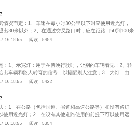
相距150米时，应将远光灯变为近光灯，避免妨碍对面驾驶员的
近光灯，应立即减速并连续使用远、近光交替的办法来示意对
？
好的道路上行驶应使用近光灯。
据情况而定：1、车速在每小时30公里以下时应使用近光灯，
出30米以外；2、在通过交叉路口时，应在距路口50到100米
变为近光灯，同时开启转向灯示意行进方向；3、与对向车相
 16:18:55
阅读：5484
将远光灯变为近光灯，避免妨碍对面驾驶员的视线，对方不改为
速并连续使用远、近光交替的办法来示意对方；4、在照明良
使用近光灯。
是：1、示宽灯：用于在傍晚行驶时，让别的车辆看见；2、转
给出车辆和路人转弯的信号，以提醒别人注意；3、大灯：由
成，用于照明的灯光；4、雾灯：大雾天气里使用的灯光信
 16:18:55
阅读：5422
对车尾行人及来车的提醒；6、刹车灯：提醒后方车辆。车灯就
，是车辆夜间行驶在道路照明的工具，也是发出各种车辆行驶
？
法：1、在公路（包括国道、省道和高速公路等）和没有路灯
以使用近光灯；2、在没有其他道路使用的前提下可以使用远
夜间、有路灯照明的道路上可以使用近光灯，不能使用远光灯
 16:18:55
阅读：5354
恶劣气象条件下、没有道路照明的公路（包括国道、省道和高
根据实际情况开启前、后雾灯及危险警示灯；5、在恶劣气象