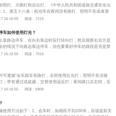
开启远光灯的时候不影响到对向车道驾驶员的视线，而且在高
雹等低能见度情况下行驶时，开启前照灯，示廓和后位灯，但
，车速不得超过每小时20公里，并尽快从最近的出口驶离高速
前照灯、示廓灯和后位灯。《中华人民共和国道路交通安全法
距都会很大，开启远光灯也不会对前方的车辆造成视线的干
与前车近距离行驶时，不得使用远光灯。4、驾驶机动车雾天
车应该保持较大的安全距离，车速较快，容易发生安全事故，
：1、第五十八条：机动车在夜间没有路灯、照明不良或者遇
，危险报警闪光灯，前照灯，示廓灯和后位灯，但同方向行驶
高警惕，不要分散注意力。在高速行驶过程中不要强行超车、
尘、冰雹等低能见度情况下行驶时，应当开启前照灯、示廓灯
 16:18:55
阅读：7215
离行驶时，不得使用远光灯。5、夜间驾驶机动车在没有路
全为主。
向行驶的后车与前车近距离行驶时，不得使用远光灯。机动车
情况下行驶时，开启远光灯，示廓灯和后位灯，但同方向行驶
雾灯和危险报警闪光灯。2、第八十一条：机动车在高速公路
停车如何使用灯光？
离行驶时，不得使用远光灯。6、夜间驾驶机动车在通过急
雨、雪、沙尘、冰雹等低能见度气象条件时，应当遵守下列规
上靠路边停车，在向右靠边时应打转向灯，然后观察右后方是
人行横道，在没有交通信号灯控制的路口或者超车时，交替使
小于200米时，开启雾灯、近光灯、示廓灯和前后位灯，车速不
全的情况下向路边靠边停车，但也要看好停车的路段是否是禁
在窄路，窄桥会车或遇行人，非机动车时，使用近光灯。7、
里，与同车道前车保持100米以上的距离。（2）能见度小于10
料：1、跟车行驶灯光：夜间在跟车行驶时，要关闭前照远光
 16:18:55
阅读：7016
弯，坡道顶端等影响安全视距的路段以及超车或者遇到紧急情
、近光灯、示廓灯、前后位灯和危险报警闪光灯，车速不得超
灯，如开启远光灯，前车驾驶员无法通过后视镜和反光镜观察
并鸣喇叭示意。8、驾驶机动车在道路上发生故障或发生交通
与同车道前车保持50米以上的距离；（2）能见度小于50米
、超车灯光：准备超车时，要先交替使用远近光灯并鸣笛，提
以移动时，按照规定开启危险报警闪光灯，并在车后50米或10
光灯、示廓灯、前后位灯和危险报警闪光灯，车速不得超过每
后打开左转向灯，观察后方情况，如无来车，向左变更车道，
，夜间还应当同时示廓灯和后位灯。9、驾驶机动车从匝道驶入
从最近的出口尽快驶离高速公路。遇有前款规定情形时，高速公
时可遵循“会车跟车有路灯，全部使用近光灯；照明不良没路
、会车灯光：在会车或对向有来车时要关闭远光灯，远光灯的
转向灯，在不妨碍已在高速公路内的车辆正常行驶的情况下驶
过显示屏等方式发布速度限制、保持车距等提示信息。
灯；带有通过或超越，交替使用远近灯；夜间路口左右转，近
驾驶员看不清前方的道路情况，很容易发生事故。对向有来车
、驾驶机动车驶离高速公路时，提前开启右转向灯，在不妨碍已
时停车有故障，示宽警示不能少。”口诀谨慎变化灯光。下面是
 16:18:55
阅读：6908
关闭远光灯，此时可以交替使用远近光灯示意对方关闭远光
辆正常行驶的情况下驶入减速车道，降低车速后驶入匝道。
多介绍：1、夜间行车：夜间行车一定要注意合理使用灯光，
足够照明，特殊情况才能使用远光灯。2、注意路况：夜间行
？
障碍、道路施工指示信号灯等。
确使用方法如下：1、会车时，如相距不到200米，应该提前关