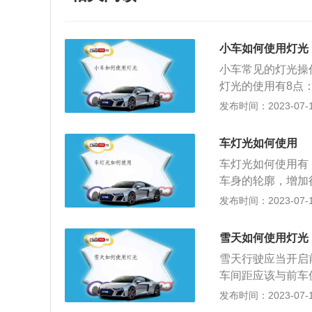
小车如何使用灯光
小车常见的灯光操
灯光的使用有8点
时也为了引起其他
发布时间：2023-07-17
色稍暗，视线开始
路上行驶时，应该
车灯光如何使用
角度要高，亮度要
车灯光如何使用有
使用有很多注意事
车身的轮廓，增加
内车辆密集，开启
情况下双闪灯；刹
发布时间：2023-07-17
灯。雨雾天最好不
倒档后，白色的倒
一片。3、转向灯
开启的；牌照灯，
了，提前打灯提醒
雪天如何使用灯光
果驾驶员不开启车
打灯应该要提前几
雪天行驶应当开启
晰，其他驾驶员很
等情况下都要记得
车间距应该与前车
如在夜间会车时，
使用双闪时，要么
保持匀速，避免急
发布时间：2023-07-17
该开启的车灯：傍
交通参与者的作用
道、上下桥等被冰