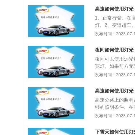
状况良好，夜间在
端天气情况下，也
不要来回并线，尽
个凸透镜，凸透镜
高速如何使用灯光
灯，别人能知道你
动次数，尤其要避
上，同样的我们在
见度降低，视线模
1、正常行驶。在
使用手制动，使用
透镜就是这么个原
路面上交通参与者
灯。2、变道超车
积雪路上已有车辙
透镜将光线均匀分
车后车都起一个警
口标志的时候，也
发布时间：2023-07-17
地操控简称慢抬离
候，自动就开启了
国道路交通安全法
全法实施条例》第
它在极端条件下穿
照规定开启危险报
沙尘、冰雹等低能
夜间如何使用灯光
灯，有雾灯的也未
当设置在故障车来
时，开启雾灯、近
夜间可以使用远光
同。雾灯只有在遇
或者应急车道内，
同车道前车保持10
宽灯。如果前方无
启。7、日行灯。
记得开启灯光照明
示廓灯、前后位灯
周边情况，而后迅
发布时间：2023-07-17
在。一般来说，着
天可见度低，轮胎
道前的车辆保持5
车或者对面有来车
易被前车发现。日
6、雾天开灯。在
示廓灯、前后位灯
为近光，开启转向
启，随驾驶者打开
能提醒过往车辆，
高速如何使用灯光
白色的倒车灯亮起
施条例》第八十一
高速公路上的照明
另一方面也是对车
冰雹等低能见度气
够的照明条件。在
不过倒车灯如果发
灯、近光灯、示廓
非常危险的行为，
发布时间：2023-07-17
使用情况有10种
前的车辆保持10
高速公路上行驶需
车点或着掉头时，
前后示廓灯和危险
灯。高速公路上一
下雪天如何使用灯
道，超车完毕驶回
持50米以上距离