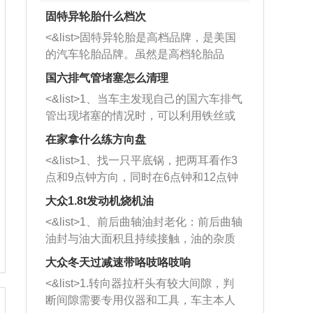
固特异轮胎什么档次
<&list>固特异轮胎是高档品牌，是美国
的汽车轮胎品牌。虽然是高档轮胎品
牌，但是中高低端的轮胎都有生产，这
国六排气管堵塞怎么清理
也是为了更好的开拓市场。
<&list>1、当车主发现自己的国六车排气
管出现堵塞的情况时，可以利用铁丝或
者是细棍，直接将杂物给取出来，如果
在家拿什么练方向盘
堵塞情况比较严重，也可以采取应急措
<&list>1、找一只平底锅，把两耳看作3
施。 <&list>2、直接利用木棍将所有的
点和9点钟方向，同时在6点钟和12点钟
杂物推到排气管里面的位置处，然后将
方向做一个标记。 <&list>2、双手握住
三元催化器拆解开，就可以将堵塞的东
大众1.8t发动机烧机油
平底锅两耳，然后往左打半圈、一圈、
西取出来。但如果是因为积碳过多引起
<&list>1、前后曲轴油封老化：前后曲轴
一圈半的练习，往右同样也要打相同的
的堵塞，就需要将三元催化器泡在草酸
油封与油大面积且持续接触，油的杂质
圈数。 <&list>3、最后强调要反复练
中进行清洗。 <&list>3、也可以利用清
和发动机内持续温度变化使其密封效果
习，这样就可以形成肌肉记忆，在真实
大众冬天过减速带咯吱咯吱响
洗剂对堵塞的情况得到解决，将清洗剂
逐渐减弱，导致渗油或漏油。<&list>2、
驾驶车辆时，不需要记忆也能打好方
放在燃油箱中，与燃油混合后，车辆启
<&list>1.转向器拉杆头有较大间隙，判
活塞间隙过大：积碳会使活塞环与缸体
向。
动时，就可以和汽油一起进入到燃烧
断间隙需要专用仪器和工具，车主本人
的间隙扩大，导致机油流入燃烧室中，