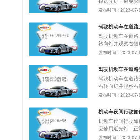
掉远光灯，避免影
能使用近光灯，否
发布时间：2023-07-17
汽车在雾里更加显
闪灯在高速路上不
驾驶机动车在道路
驾驶机动车在道路
转向灯并观察右侧
辆后，拉好手刹或
发布时间：2023-07-17
灯光使用的注意事
近距离行驶时，不
驾驶机动车在道路
者没有交通信号灯
驾驶机动车在道路
右转向灯并观察右
车辆后，拉好手刹
发布时间：2023-07-17
车灯光使用的注意
车近距离行驶时，
机动车夜间行驶如
或者没有交通信号
机动车夜间行驶如
应使用近光灯，正
距路口50到10
发布时间：2023-07-17