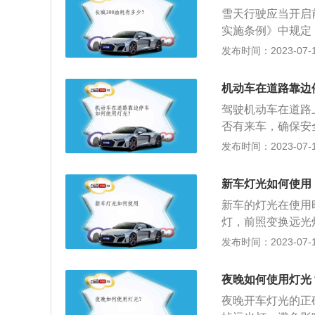
高，这样就可以在
在雨雪，沙尘，冰
和危险报警手电筒
雪天行驶应当开启
速公路上的行车间
同方向行驶的后车
公路。高速公路行
实施条例》中规定
扰。
行驶时，开启雾灯
在行车过程中要提
有雾、雨、雪、沙
发布时间：2023-07-17
的后车与前车近距
占道，一切要以安
和后位灯，但同方
灯，照明灯不良的
雾天行驶应当开启
机动车在道路靠边
的后车与前车近距
上行驶，遇有雾、
驾驶机动车在道路
弯，坡路，拱桥，
定：（1）能见度
否有来车，确保安
用远近光灯示意，
得超过每小时60公
停的路段。扩展资
发布时间：2023-07-17
驾驶机动车驶近急
0米时，开启雾灯
灯，开启前照近光
况下，减速慢行，
过每小时40公里，
到后面的情况。2
事故，妨碍交通难
时，开启雾灯、近
新车灯光如何使用
示前车要超车，然
0处设置警告标志
小时20公里，并
新车的灯光在使用
踩油门，超车。3
高速公路，开启左
路管理部门应当通
灯，前照变换远光
照射会使对向车辆
入加速车道。10
光加上转向灯；临
发布时间：2023-07-17
时，如对方车辆未
在高速公路内的车
关于汽车灯光的更
灯。
开车时开启近光灯
夜晚如何使用灯光
车中，要注意道路
夜晚开车灯光的正