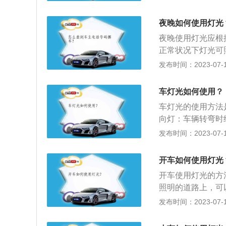
向；3、与对向车
视线，对方不改为
夜晚如何使用灯光
方；4、在照明良
夜晚使用灯光应根
正常状况下灯光可照
处减速，将远光灯
发布时间：2023-07-17
距150米时，应
近光灯，应立即减
车灯光如何使用？
好的道路上行驶应
车灯光的使用方法
向灯：车辆转弯时
近光灯和远光灯组
发布时间：2023-07-17
号；5、倒车灯：
是指车辆上的灯具
开车如何使用灯光
信号的提示工具。
开车使用灯光的方
照明的道路上，可
光灯；3、在城市
发布时间：2023-07-17
和前雾灯；4、在
速公路等）上，要