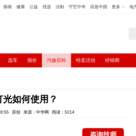
插画
健康
公益
优选
法制
守艺中华
应急中国
更多
地
选车
报价
汽修百科
特卖活动
经销商
灯光如何使用？
8:55
原创
来源：中华网
阅读：5214
咨询技师