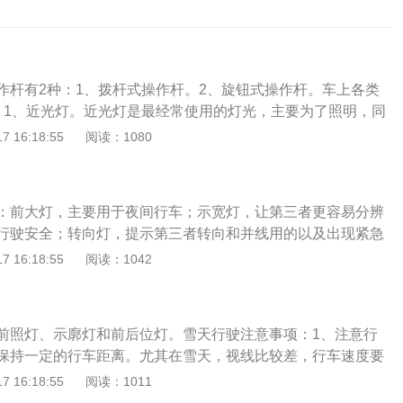
作杆有2种：1、拨杆式操作杆。2、旋钮式操作杆。车上各类
：1、近光灯。近光灯是最经常使用的灯光，主要为了照明，同
交通参与者的注意。在进隧道前，应该提前开启近光灯。在天
 16:18:55
阅读：1080
稍有吃力的时候，应该开启近光灯。在夜间照明条件比较好的
使用近光灯。2、远光灯。远光灯，顾名思义，就是比近光灯
强，照射的距离要远。适合在照明不良的情况下使用。远光灯
：前大灯，主要用于夜间行车；示宽灯，让第三者更容易分辨
项，我们要正确使用。在会车时使用会导致对方视线模糊，市
行驶安全；转向灯，提示第三者转向和并线用的以及出现紧急
远光灯是非常不道德的。跟车时，也应该将远光切换成近光
车灯，只要我们踩刹车就会亮起的红灯；倒车灯，当我们挂上
 16:18:55
阅读：1042
要使用远光灯，远光灯在雾气的反射下，会导致你眼前雾茫茫
车灯会自动亮起，提醒第三者注意安全；雾灯，是雾天一定要
。转向灯作用是告知他人自己的意图。比如要变道了或者转弯
就是给车牌照明的灯。傍晚时分，天色已经暗下来了，此时如
其他车辆。沟通越顺畅则越安全，不爱打灯其实是害人害己。
灯，那么在其他驾驶员看来，车辆的行驶趋势便会变得不清
秒，提前告知其他车辆。转弯，变道，超车，在辅路并入主路
前照灯、示廓灯和前后位灯。雪天行驶注意事项：1、注意行
难判断车辆的速度和距离。当然，开启车灯也是有讲究的。比
打灯。4、警示灯。警示灯就是我们俗称的双闪灯。简言之，
保持一定的行车距离。尤其在雪天，视线比较差，行车速度要
我们必须关闭远光灯，避免给其他车辆的驾驶员造成危险。应
意味着车出了问题，要么意味着路况出了问题，起到警示周边
转弯、急刹车等。2、注意观察和判断路面尤其是在转弯坡
 16:18:55
阅读：1011
晚时分天色稍暗时可开启示宽灯;夜间行车应开启近光灯;若天气
。汽车出现故障紧急停车时要使用双闪灯。大雾和大暴雨等极
雪覆盖路面的情况下，不要盲目通过。3、行车中要平稳驾驶