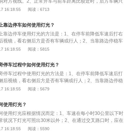
响对方视线。2、正常开车与前车距离比较近时，后方车辆只
则会影响前车行驶。3、雾天应打开汽车雾灯，提高醒目，让
 16:18:55
阅读：6713
眼。4、超车时应提前闪烁远近灯光提醒前方车辆。5、注意双
要长时间使用，否则影响其他车辆行驶。
上靠边停车如何使用灯光？
上靠边停车使用灯光的方法是：1、在停车前降低车速后打右
后视镜，看右侧后方是否有车辆或行人；2、当靠路边停稳车
按下驻车键；3、夜晚时要按下车上的危险报警闪光灯。汽车
 16:18:55
阅读：5815
项是：1、夜间行驶开启近光灯；2、同方向行驶的后车与前车
得使用远光灯；3、夜间通过急弯、坡路、拱桥、人行横道或
旁停车过程中如何使用灯光？
控制的路口时，应当交替使用远近光灯示意。
旁停车过程中使用灯光的方法是：1、在停车前降低车速后打
侧后视镜，看右侧后方是否有车辆或行人；2、当靠路边停稳
或按下驻车键；3、夜晚时要按下车上的危险报警闪光灯。汽
 16:18:55
阅读：5679
事项是：1、夜间行驶开启近光灯；2、同方向行驶的后车与前
不得使用远光灯；3、夜间通过急弯、坡路、拱桥、人行横道
何使用灯光？
灯控制的路口时，应当交替使用远近光灯示意。
何使用灯光应根据情况而定：1、车速在每小时30公里以下时
常状况下灯光可照出30米以外；2、在通过交叉路口时，应在
0米处减速，将远光灯变为近光灯，同时开启转向灯示意行进方
 16:18:55
阅读：5590