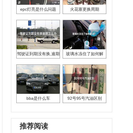
epc灯亮是什么问题
火花塞更换周期
驾驶证到期没有换,逾期
玻璃水冻住了如何解
怎么办??
决？
bba是什么车
92号95号汽油区别
推荐阅读