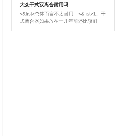
室，最后形成废气排出，就可以让三元
无法制作，需要将车辆送到修理厂或4s
造成烧机油。<&list>3、机油粘度。使用
大众干式双离合耐用吗
催化器得到清洗，排气管堵塞的情况就
店；<&list>2.车辆半轴套管防尘罩破
机油粘度过小的话，同样会有烧机油现
<&list>总体而言不太耐用。<&list>1、干
能够得到解决。
裂，破裂后会出现漏油现象，使半轴磨
象，机油粘度过小具有很好的流动性，
式离合器如果放在十几年前还比较耐
损严重，磨损的半轴容易损坏，产生异
容易窜入到气缸内，参与燃烧。<&list>
用，但是由于现在的汽车发动机动力输
响；<&list>3.稳定器的转向胶套和球头
4、机油量。机油量过多，机油压力过
出越来越高，使得干式离合器散热不足
老化，一般是使用时间过长造成的。解
大，会将部分机油压入气缸内，也会出
的缺陷也逐渐暴露出来。<&list>2、由于
决方法是更换新的质量好的转向橡胶套
现烧机油。<&list>5、机油滤清器堵塞：
干式双离合的工作环境暴露在空气中，
和球头。
会导致进气不畅，使进气压力下降，形
而离合器的散热也是通离合器罩上面的
成负压，使机油在负压的情况下吸入燃
几个小孔来进行散热。但是在行驶过程
烧室引起烧机油。<&list>6、正时齿轮或
中变速箱需要换挡，就不得不使得离合
链条磨损：正时齿轮或链条的磨损会引
器频繁工作。<&list>3、长时间的低速行
起气阀和曲轴的正时不同步。由于轮齿
驶以及过于频繁的启停，导致离合器的
或链条磨损产生的过量侧隙，使得发动
温度不断升高，而低速行驶时空气流动
机的调节无法实现：前一圈的正时和下
效率不高，无法将离合器中的热量有效
一圈可能就不一样。当气阀和活塞的运
的带走，导致离合器内部的温度不断升
动不同步时，会造成过大的机油消耗。
高，加速离合器的磨损。
解决方法：更换正时齿轮或链条。<&list
>7、内垫圈、进风口破裂：新的发动机
设计中，经常采用各种由金属和其他材