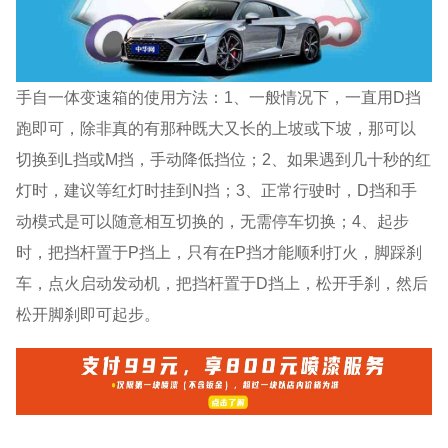
手自一体变速箱的使用方法：1、一般情况下，一直用D挡
跑即可，除非真的有那种既大又长的上坡或下坡，那可以
切换到L挡或M挡，手动降低挡位；2、如果遇到几十秒的红
灯时，建议等红灯时挂到N挡；3、正常行驶时，D挡和手
动模式是可以随意相互切换的，无需停车切换；4、起步
时，把挡杆置于P挡上，只有在P挡才能顺利打火，脚踩刹
车，点火启动发动机，把挡杆置于D挡上，松开手刹，然后
松开脚刹即可起步。