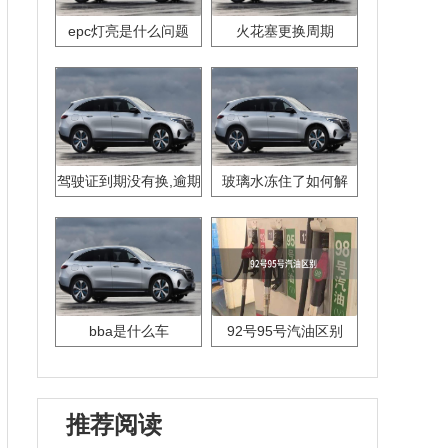
epc灯亮是什么问题
火花塞更换周期
驾驶证到期没有换,逾期
玻璃水冻住了如何解
怎么办??
决？
bba是什么车
92号95号汽油区别
推荐阅读