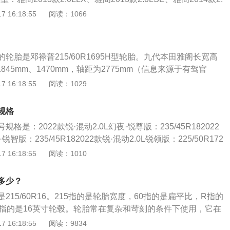
2014款2.0LEX豪华版、雅阁2014款2.0LEXN豪华导航版、雅
 16:18:55
阅读：1066
X舒适版、雅阁2015款2.0LLXS精英版、雅阁2015款2.0LEX豪华
0LEXN豪华导航版、雅阁2016款2.0L舒享版、雅阁2016款2.0
6款2.0L精英版、雅阁2016款2.0L豪华版。轮胎尺寸为225/50
轮胎是邓禄普215/60R1695H型轮胎。九代本田雅阁长宽高
2013款2.0LPE、雅阁2013款2.4LLX、雅阁2013款2.4LS
1845mm、1470mm，轴距为2775mm（信息来源于有驾官
4LPE、雅阁2014款2.4LLX舒适版、雅阁2014款2.4LEX豪华
阁搭载2.0L自然吸气发动机和2.4L自然吸气发动机。这两款
 16:18:55
阅读：1029
.4LEXN豪华导航版、雅阁2015款2.4LLX舒适版、雅阁2015款
2.0L自然吸气发动机最大输出功率为114kW(155Ps)，2.4L
阁2015款2.4LEXN豪华导航版、雅阁2016款混动2.0L锐酷
输出功率为137kW(186Ps)。传动系统采用优化的CVT变速
4L舒适版、雅阁2016款2.4L智睿版、雅阁2016款2.4LEX新春
规格
率。
16款2.4L豪华版、雅阁2016款2.4L智尊版。轮胎尺寸为235/
格是：2022款锐·混动2.0L幻夜·锐尊版：235/45R182022
雅阁2014款3.0LVTI尊贵版、雅阁2014款3.0LEXLN旗舰
锐智版：235/45R182022款锐·混动2.0L锐领版：225/50R172
0LVTI尊贵版、雅阁2015款3.0LXLN旗舰版、雅阁2016款混动
L锐酷版：225/50R172022款260TURBOCVT幻夜·旗舰版：23
 16:18:55
阅读：1010
2016款混动2.0L锐尊版。以雅阁2016款2.0L豪华版为例，长宽
260TURBOCVT幻夜·尊贵版：235/45R182022款260TURBOC
45mm、1470mm，轴距为2775mm，前后轮胎规格为215/60R
R172022款260TURBOCVT舒适版：225/50R172022款260T
多少？
款混动2.0L锐尊版为例，长宽高为4915mm、1845mm、1470m
215/60R162021款260TURBO豪华星空限量版：225/50R17
m，前后轮胎规格为235/45R18。以雅阁2016款2.4L智尊版为
215/60R16。215指的是轮胎宽度，60指的是扁平比，R指的
刻的条件下使用，其在行驶时承受着各种变形、负荷、力以及
mm、1845mm、1470mm，轴距为2775mm，前后轮胎规格为
6指的是16英寸轮毂。轮胎常在复杂和苛刻的条件下使用，它在
必须具有较高的承载性能、牵引性能、缓冲性能。雅阁是一款
（数据来源于百度有驾）
变形、负荷、力以及高低温作用，因此必须具有较高的承载性
 16:18:55
阅读：9834
会社推出的中型车，该车长宽高分别是4893mm、1862m