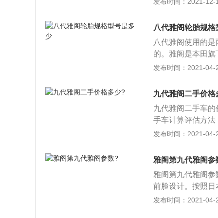
发布时间：2021-12-13
p、胎压监测、自
经都配备了。而雅
八代雅阁轮胎规格
栅前脸的镀铬面积
八代雅阁使用的是两种
的。雅阁是本田旗
米），1860mm
发布时间：2021-04-28
雅阁一共使用的是三
动机，3.5升自然
九代雅阁二手价格
大扭矩，这款发动机
九代雅阁二手车的价
分钟。这款发动机配
手车计算评估方法：
体。 2.4升自然
（1-15%）×..
发布时间：2021-04-27
大功率转速为650
保险还有多长时间
i-vtec技术和
比例加上去；3、
机具有280马力和
雅阁第九代雅阁参
箱、灭火器、应急
分钟，最大扭矩转速
雅阁第九代雅阁参
可适当提价，具体
技术，而且使用的
前脸设计。按照日
价30%-50%+
架，后悬架使用的
看到了国产第九代
发布时间：2021-04-25
畅，刹车是否正常
升了科技感和豪华
好，玻璃升降是否