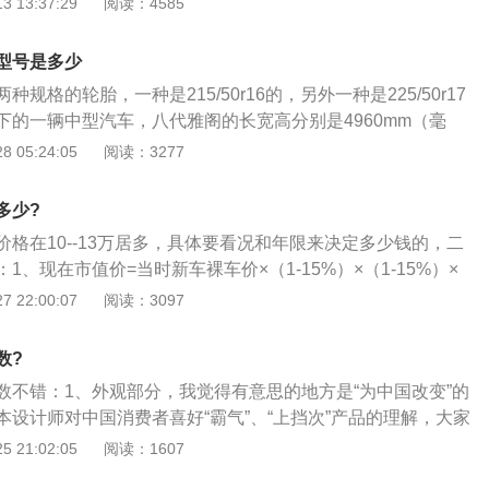
 13:37:29
阅读：4585
动驻车、上坡辅助、倒车雷达，可以说，该有的主流配置也已
阁九代就没有这么高的配置。3.外观方面。雅阁九代半进气格
型号是多少
，有所变小。
规格的轮胎，一种是215/50r16的，另外一种是225/50r17
下的一辆中型汽车，八代雅阁的长宽高分别是4960mm（毫
（毫米），1480mm（毫米），轴距为2800mm（毫米）。八代
 05:24:05
阅读：3277
款发动机，分别是2.0升自然吸气发动机，2.4升自然吸气发
吸气发动机。 2.0升自然吸气发动机具有156马力和189牛米的最
多少?
的最大功率转速为6300转每分钟，最大扭矩转速为4300转每
格在10--13万居多，具体要看况和年限来决定多少钱的，二
备了i-vtec技术和多点电喷技术，而且使用的是铝合金缸盖缸
1、现在市值价=当时新车裸车价×（1-15%）×（1-15%）×
吸气发动机具有179马力和225牛米的最大扭矩，这款发动机的最
.，即每年递减15%左右，满几年就乘以多少个（1-15%）；2、看
 22:00:07
阅读：3097
0转每分钟，最大扭矩转速为4500转每分钟。这款发动机配备了
，审车还有多长时间，时间还长的须把保险和审车费用按时间
多点电喷技术，而且使用的是铝合金缸盖缸体。 3.5升自然吸气发动
手续齐全，购车发票、钥匙齐备（一般2把）、说明书、工具
339牛米的最大扭矩，这款发动机的最大功率转速为6200转每
数?
工具、三脚架等一应俱全，且一直在4s店保养、维修维护的，
为5000转每分钟。这款发动机配备了i-vtec技术和多点电喷
数不错：1、外观部分，我觉得有意思的地方是“为中国改变”的
看个人；4、看是否有过重大事故，否则再在现在市值价上折
是铝合金缸盖缸体。八代雅阁的前悬架使用的是双横臂独立悬
本设计师对中国消费者喜好“霸气”、“上挡次”产品的理解，大家
；5、试驾，直观感受，最好城市道路和高速都跑跑，看换挡是否顺
是多连杆独立悬架。
雅阁夸张的巨幅镀铬进气格栅；2、第九代雅阁的内饰着重提
 21:02:05
阅读：1607
，方向是否跑偏，是否有异响，中控是否完好，玻璃是否完
氛围。在内饰设计理念中，可以明显看到本田旗下豪华品牌讴
顺畅，低速表现和高速表现如何等等。若全部正常，按第一条