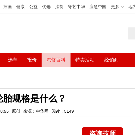
插画
健康
公益
优选
法制
守艺中华
应急中国
更多
地
选车
报价
汽修百科
特卖活动
经销商
轮胎规格是什么？
8:55
原创
来源：中华网
阅读：5149
咨询技师