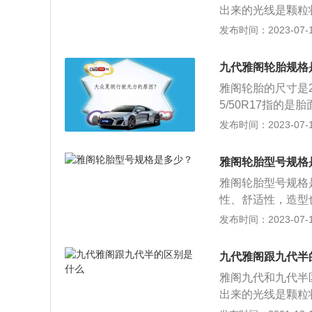
足以消除阻力即可
出来的光线是颗粒
流配置也已经都有
母而非轮胎；以逆
九代半的光源更亮，
发布时间：2023-07-17
九代半进气格栅前
全拆下螺母；把新
p、胎压监测、自
爪螺母，用手拧紧
经都配备了。而雅
九代雅阁轮胎规格
号，轮胎上还标有
栅前脸的镀铬面积
布，R-人造丝帘布
雅阁轮胎的尺寸是22
等级：表明轮胎在
5/50R17指的
8km/h到300k
指的是钢圈直径是1
发布时间：2023-07-17
m/h；V：240km
的轮胎。其生产厂
的轮辋规格。便于实
它能帮助车主节省
雅阁轮胎型号规格
车轮胎是汽车的重
雅阁轮胎型号规格是
驶时所受到的冲击
性、舒适性，造型
高行驶里程。轮胎
发布时间：2023-07-17
负荷、力以及高低
能。雅阁是一款由
九代雅阁跟九代半
93mm、1862m
雅阁九代和九代半
式独立悬挂。
出来的光线是颗粒
九代半的光源更亮，