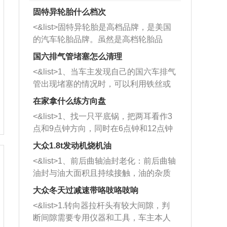
固特异轮胎什么档次
<&list>固特异轮胎是高档品牌，是美国
的汽车轮胎品牌。虽然是高档轮胎品
牌，但是中高低端的轮胎都有生产，这
国六排气管堵塞怎么清理
也是为了更好的开拓市场。
<&list>1、当车主发现自己的国六车排气
管出现堵塞的情况时，可以利用铁丝或
者是细棍，直接将杂物给取出来，如果
在家拿什么练方向盘
堵塞情况比较严重，也可以采取应急措
<&list>1、找一只平底锅，把两耳看作3
施。 <&list>2、直接利用木棍将所有的
点和9点钟方向，同时在6点钟和12点钟
杂物推到排气管里面的位置处，然后将
方向做一个标记。 <&list>2、双手握住
三元催化器拆解开，就可以将堵塞的东
大众1.8t发动机烧机油
平底锅两耳，然后往左打半圈、一圈、
西取出来。但如果是因为积碳过多引起
<&list>1、前后曲轴油封老化：前后曲轴
一圈半的练习，往右同样也要打相同的
的堵塞，就需要将三元催化器泡在草酸
油封与油大面积且持续接触，油的杂质
圈数。 <&list>3、最后强调要反复练
中进行清洗。 <&list>3、也可以利用清
和发动机内持续温度变化使其密封效果
习，这样就可以形成肌肉记忆，在真实
大众冬天过减速带咯吱咯吱响
洗剂对堵塞的情况得到解决，将清洗剂
逐渐减弱，导致渗油或漏油。<&list>2、
驾驶车辆时，不需要记忆也能打好方
放在燃油箱中，与燃油混合后，车辆启
<&list>1.转向器拉杆头有较大间隙，判
活塞间隙过大：积碳会使活塞环与缸体
向。
动时，就可以和汽油一起进入到燃烧
断间隙需要专用仪器和工具，车主本人
的间隙扩大，导致机油流入燃烧室中，