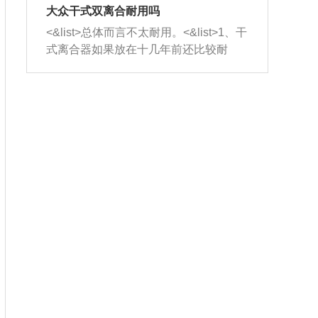
室，最后形成废气排出，就可以让三元
无法制作，需要将车辆送到修理厂或4s
造成烧机油。<&list>3、机油粘度。使用
大众干式双离合耐用吗
催化器得到清洗，排气管堵塞的情况就
店；<&list>2.车辆半轴套管防尘罩破
机油粘度过小的话，同样会有烧机油现
<&list>总体而言不太耐用。<&list>1、干
能够得到解决。
裂，破裂后会出现漏油现象，使半轴磨
象，机油粘度过小具有很好的流动性，
式离合器如果放在十几年前还比较耐
损严重，磨损的半轴容易损坏，产生异
容易窜入到气缸内，参与燃烧。<&list>
用，但是由于现在的汽车发动机动力输
响；<&list>3.稳定器的转向胶套和球头
4、机油量。机油量过多，机油压力过
出越来越高，使得干式离合器散热不足
老化，一般是使用时间过长造成的。解
大，会将部分机油压入气缸内，也会出
的缺陷也逐渐暴露出来。<&list>2、由于
决方法是更换新的质量好的转向橡胶套
现烧机油。<&list>5、机油滤清器堵塞：
干式双离合的工作环境暴露在空气中，
和球头。
会导致进气不畅，使进气压力下降，形
而离合器的散热也是通离合器罩上面的
成负压，使机油在负压的情况下吸入燃
几个小孔来进行散热。但是在行驶过程
烧室引起烧机油。<&list>6、正时齿轮或
中变速箱需要换挡，就不得不使得离合
链条磨损：正时齿轮或链条的磨损会引
器频繁工作。<&list>3、长时间的低速行
起气阀和曲轴的正时不同步。由于轮齿
驶以及过于频繁的启停，导致离合器的
或链条磨损产生的过量侧隙，使得发动
温度不断升高，而低速行驶时空气流动
机的调节无法实现：前一圈的正时和下
效率不高，无法将离合器中的热量有效
一圈可能就不一样。当气阀和活塞的运
的带走，导致离合器内部的温度不断升
动不同步时，会造成过大的机油消耗。
高，加速离合器的磨损。
解决方法：更换正时齿轮或链条。<&list
>7、内垫圈、进风口破裂：新的发动机
设计中，经常采用各种由金属和其他材