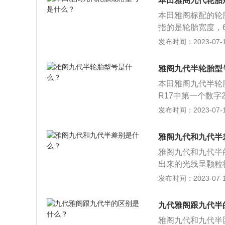
本田雅阁九代轮胎
的三位数字是指汽
本田雅阁标配的轮胎是
时汽车的排量不同
指的是轮胎宽度，6
毂。邓禄普轮胎的
发布时间：2023-07-17
比较长，在运动性
普轮胎省油节能，
雅阁九代半轮胎型
进还是转弯，都能
本田雅阁九代半轮胎尺寸
R17中第一个数字
0%，即断面高度是
发布时间：2023-07-17
午胎。215/60R
扁平比是60%，即
雅阁九代和九代半
母“R”表示子午胎。
雅阁九代和九代半
轮胎断面的扁平比是
出来的光线呈颗粒
寸，中间字母“R
九代半的光源更亮
发布时间：2023-07-17
尺寸为非全尺寸。
的2.0L自然吸气
斤顶，把千斤顶放
式，不像直喷发动
分；升起千斤顶直
九代雅阁跟九代半
多连杆式独立悬架
与地面呈直角；卸
雅阁九代和九代半
半2.0l豪华版有