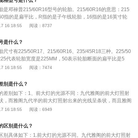
规格型号是什么？
车轮胎的宽度，一般情况下轮胎的宽度是在145到285之间，同
邓禄普215/60R16型号的轮胎。215/60R16的意思：215
也会导致使用轮胎规格的不同。
0指的是扁平比，R指的是子午线轮胎，16指的是16英寸轮
优点：邓禄普轮胎操控性能好，各项性能较均衡，使用寿命也
 16:18:55
阅读：8737
、静音性、耐磨性的表现一流，胎质也很硬，性价比高。邓禄
而且邓禄普轮胎接地压力分布充分，所以车主驾车时无论是直
号是什么？
有一个较为可靠地行驶稳定性与路感。
有225/50R17、215/60R16、235/45R18三种。225/50
225代表轮胎宽度是225MM，50表示轮胎断面的扁平比是5
宽度的50%，17代表轮辋直径是17英寸，中间字母“R”表示子
 16:18:55
阅读：7474
16中第一个数字215代表轮胎宽度是215MM，60表示轮胎断面的
断面高度是宽度的60%，16代表轮辋直径是16英寸，中间字
差别是什么？
235/45R18中第一个数字235代表轮胎宽度是235MM，45表示
的差别如下：1、前大灯的光源不同：九代雅阁的前大灯照射
45%，即断面高度是宽度的45%，18代表轮辋直径是18英
状，而雅阁九代半的前大灯照射出来的光线呈条状，而且雅阁
”表示子午胎。雅阁九代半采用邓禄普轮胎，使用寿命较长，备胎
，照的也更远。2、动力方面：雅阁九代半的2.0豪华版所配备
 16:18:55
阅读：6949
如果想自主更换轮胎，可以按照以下流程操作：取出备胎和千
发动机，最大功率114，最大扭矩190，而且采用的是多点电喷方
置在要更换的轮胎的车架下，确保千斤顶触及车架的金属部
机那样更容易积碳。3、车型方面：雅阁九代半2.0豪华版是后
到其支撑着汽车，千斤顶应位于车辆之下，检查并确保千斤顶
的区别是什么？
，后排乘客的乘坐舒适性感受更好。4、配置方面：雅阁九代
下毂盖，以逆时针方向松开螺母，切勿把螺母完全松开，只要
区别具体如下：1.前大灯的光源不同。九代雅阁的前大灯照射
配备esp、胎压监测、自动驻车、上坡辅助、倒车雷达，该有的主