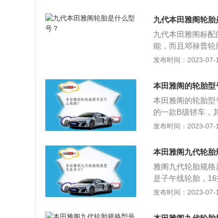
能、牵引性能、缓
m、1449mm，
阻力与生热性。雅阁
田雅阁配备了电子
九代本田雅阁轮胎
m，轴距为2800
显示系统、电子驻
九代本田雅阁标配的
内直喷技术。
挂系统为麦弗逊独
能，而且邓禄普轮
都能有一个较为可
发布时间：2023-07-17
m、1845mm、
工作模式：1、在
本田雅阁的轮胎型
独由用锂电池内储
本田雅阁的轮胎型号规
下，离合器依旧保
的一款B级轿车，其车
进行驱动；3、在
75mm。本田雅
发布时间：2023-07-17
接，将发动机的动
系统、盲区显示系
要频繁加减速的情
统，雅阁前悬挂系
本田雅阁九代轮胎
雅阁九代轮胎规格是
是子午线轮胎，1
车轮胎侧面的数据
发布时间：2023-07-17
胎类型和轮胎的适
买。轮胎型号的意