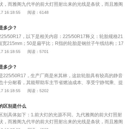
，当第一次松开螺母时，把轮胎保持在地上能确保转动的是螺
状，而雅阁九代半的前大灯照射出来的光线是条状，而且雅阁
配备。而雅阁九代就没有这么高的配置。5、外观方面：雅阁
时针方向转动螺母直到松脱，对所有轮爪螺母重复此步骤，完
照的也更远。2.配置方面。雅阁九代半2.0l豪华版有配备es
 16:18:55
阅读：6148
脸的镀铬面积，有所变小，显得清秀了很多。
轮胎放在轮毂上，小心地把轮胎轮辋和车轮螺栓对齐，装上轮
动驻车、上坡辅助、倒车雷达，可以说，该有的主流配置也已
螺母，直到所有螺母均隐匿，此时轮胎就更换完成了。除了型
阁九代就没有这么高的配置。3.外观方面。雅阁九代半进气格
是多少？
以下常用数据：胎体帘线材料：以汉语拼音表示，如M-棉帘
，有所变小。
，N-尼龙帘布，G-钢丝帘布，ZG-钢丝子午线帘布轮胎。速度
5/50R17，以下是相关内容：225/50R17释义：轮胎规格21
规定条件下承载规定负荷的最高速度。字母A至Z代表轮胎从4.
是胎面宽215mm；50是扁平比；R指的轮胎是钢丝子午线结构；17
m/h的认证速度等级。常用的速度等级有：Q：160km/h；H：210k
7英寸。雅阁轮胎简介：雅阁轮胎采用的是尺寸为225/50R17
 16:18:55
阅读：5701
/h；W：270km/h；Y：300km/h；轮辋规格：表示与轮胎相配用
商是米其林。具有较高的静音性、舒适性，造型也十分耐看。
际使用，如：标准轮辋5.00F。
燃油成本、享受宁静驾乘、提高行驶里程。汽车轮胎作用：汽
是多少？
要部件之一，直接与路面接触，和汽车悬架共同来缓和汽车行
225/50R17，生产厂商是米其林，这款轮胎具有较高的静音
，保证汽车有良好的乘座舒适性和行驶平顺性。
也十分耐看，其能帮助车主节省燃油成本、享受宁静驾乘、提
常在复杂和苛刻的条件下使用，其在行驶时承受着各种变形、
 16:18:55
阅读：5202
温作用，因此必须具有较高的承载性能、牵引性能、缓冲性
本田技研工业株式会社推出的中型房车，该车长宽高分别是48
的区别是什么
m、1449mm，轴距是2830mm，采用了前双叉臂后5连杆双叉臂
区别具体如下：1.前大灯的光源不同。九代雅阁的前大灯照射
状，而雅阁九代半的前大灯照射出来的光线是条状，而且雅阁
照的也更远。2.配置方面。雅阁九代半2.0l豪华版有配备es