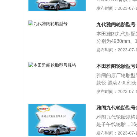
0LLX舒适版、雅阁
发布时间：2023-07-17
阁2015款2.0LL
版、雅阁2015款2.
九代雅阁轮胎型号
L舒适版、雅阁201
本田雅阁九代标配的
R17有以下车型：雅阁
分别为4930mm、
E、雅阁2013款2.
网）。第九代本田雅
发布时间：2023-07-17
版、雅阁2014款2
发动机的动力参数为：
2.4LEX豪华版、雅
自然吸气发动机最大
版、雅阁2016款2.
本田雅阁轮胎型号
箱，提高了传动效
限量特装版、雅阁20
雅阁的原厂轮胎型号规
45R18有以下车型：
款锐·混动2.0L幻夜·
版、雅阁2015款3.
022款锐·混动2.0
发布时间：2023-07-17
2.0L锐领版、雅阁
5/45R182022款
高为4915mm、18
VT豪华版：225/50
雅阁九代轮胎型号
16。以雅阁2016
URBOCVT舒享版：
m，轴距为2775m
雅阁九代轮胎规格是
轮胎常在复杂和苛
例，长宽高为4915
是子午线轮胎，1
高低温作用，因此
225/50R17。
行驶时承受着各种
发布时间：2023-07-17
由本田技研工业株式