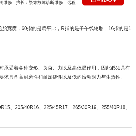
国家认证的汽车维修技师，15年德美日等各系车辆维修，擅长：疑难故障诊断维修，远程维修技术指导
的是轮胎宽度，60指的是扁平比，R指的是子午线轮胎，16指的是1
时承受着各种变形、负荷、力以及高低温作用，因此必须具有
要求具备高耐磨性和耐屈挠性以及低的滚动阻力与生热性。
15、205/40R16、225/45R17、265/30R19、255/40R18、