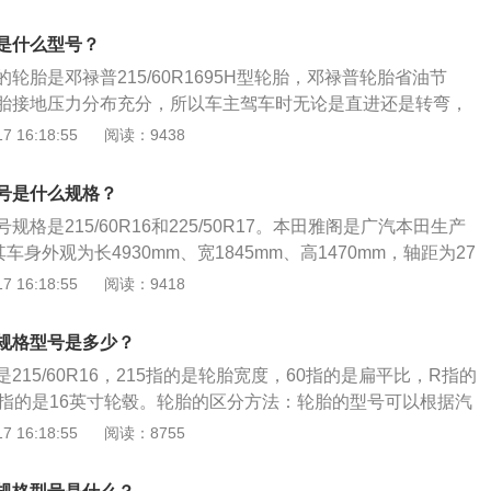
冲性能。同时，还要求具备高耐磨性和耐屈挠性以及低的滚动
轴距是2830mm，采用了前双叉臂后5连杆双叉臂式独立悬挂。本
九代的车身尺寸长宽高分别为4960mm、1860mm、1480m
助力转向系统、碰撞缓解制动系统、紧急刹车警示系统、盲区
是什么型号？
mm。雅阁九代采用的2.4发动机是新地球梦系列发动机，采用缸
车制动系统、自动驻车系统和车辆稳定性控制系统，雅阁前悬
轮胎是邓禄普215/60R1695H型轮胎，邓禄普轮胎省油节
立悬挂，后悬挂系统为多连杆独立悬挂。
胎接地压力分布充分，所以车主驾车时无论是直进还是转弯，
靠的行驶稳定性与路感。九代本田雅阁长宽高分别为4930m
 16:18:55
阅读：9438
1470mm，轴距为2775mm。九代本田雅阁的混合动力系统有四种
低负荷下，断开混合动力系统与汽油发动机之间的离合器，单
号是什么规格？
存的电能驱动的两颗电动机驱动车轮；2、在一般驾驶情况
格是215/60R16和225/50R17。本田雅阁是广汽本田生产
持断开状态，发动机低速运转为电池充电，电能供给给电动机
身外观为长4930mm、宽1845mm、高1470mm，轴距为27
高速巡航下，混合动力系统和汽油发动机之间的离合器进行连
阁配备了电子助力转向系统、碰撞缓解制动系统、紧急刹车警示
 16:18:55
阅读：9418
力传动至车轮，由汽油发动机驱动车辆；4、在激烈驾驶、需
统、电子驻车制动系统、自动驻车系统和车辆稳定性控制系
况下，汽油发动机和电动机共同驱动车辆。
统为麦弗逊独立悬挂，后悬挂系统为多连杆独立悬挂。
规格型号是多少？
215/60R16，215指的是轮胎宽度，60指的是扁平比，R指的
6指的是16英寸轮毂。轮胎的区分方法：轮胎的型号可以根据汽
来进行分别。一般车胎的侧面会标有轮胎的宽度，高宽比、轮
 16:18:55
阅读：8755
用的尺寸。在买轮胎的时候要观察自己轮胎的数据然后进行购
义：在轮胎的侧面会标有一串数字，这些数字分开，一般开头