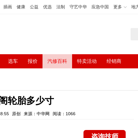
插画
健康
公益
优选
法制
守艺中华
应急中国
更多
地
选车
报价
汽修百科
特卖活动
经销商
阁轮胎多少寸
8:55
原创
来源：中华网
阅读：1066
咨询技师