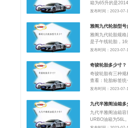
箱为65升的是201
1862毫米、144
款雅阁；油箱为6
发布时间：2023-07-17
门5座三厢车，动力
的注意事项：机动
扭矩为175牛·米
果车辆不熄火，尽
独立悬架，后悬梁
雅阁九代轮胎型号
必然会伴有电流流
雅阁九代轮胎规格是
火的车辆将产生大
是子午线轮胎，1
周围的油气混合气
行驶时承受着各种
发布时间：2023-07-17
扩散，当油蒸汽浓
能、牵引性能、缓
能将其引燃引爆。
阻力与生热性。雅阁
驶出加油站;加油
奇骏轮胎多少寸？
m，轴距为2800
没有关闭加油枪，
奇骏轮胎有三种规格，分
内直喷技术。
查看：轮胎标签统一
示轮胎的宽度是1
发布时间：2023-07-17
十五，R表示是子
用：支持车辆的全
九代半雅阁油箱多
牵引和制动的扭力
九代半雅阁油箱容量根
性、制动性和通过
URBO油箱为56
此而产生的振动。
压。混动款车辆搭
发布时间：2023-07-17