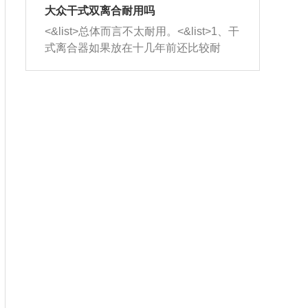
室，最后形成废气排出，就可以让三元
无法制作，需要将车辆送到修理厂或4s
造成烧机油。<&list>3、机油粘度。使用
大众干式双离合耐用吗
催化器得到清洗，排气管堵塞的情况就
店；<&list>2.车辆半轴套管防尘罩破
机油粘度过小的话，同样会有烧机油现
<&list>总体而言不太耐用。<&list>1、干
能够得到解决。
裂，破裂后会出现漏油现象，使半轴磨
象，机油粘度过小具有很好的流动性，
式离合器如果放在十几年前还比较耐
损严重，磨损的半轴容易损坏，产生异
容易窜入到气缸内，参与燃烧。<&list>
用，但是由于现在的汽车发动机动力输
响；<&list>3.稳定器的转向胶套和球头
4、机油量。机油量过多，机油压力过
出越来越高，使得干式离合器散热不足
老化，一般是使用时间过长造成的。解
大，会将部分机油压入气缸内，也会出
的缺陷也逐渐暴露出来。<&list>2、由于
决方法是更换新的质量好的转向橡胶套
现烧机油。<&list>5、机油滤清器堵塞：
干式双离合的工作环境暴露在空气中，
和球头。
会导致进气不畅，使进气压力下降，形
而离合器的散热也是通离合器罩上面的
成负压，使机油在负压的情况下吸入燃
几个小孔来进行散热。但是在行驶过程
烧室引起烧机油。<&list>6、正时齿轮或
中变速箱需要换挡，就不得不使得离合
链条磨损：正时齿轮或链条的磨损会引
器频繁工作。<&list>3、长时间的低速行
起气阀和曲轴的正时不同步。由于轮齿
驶以及过于频繁的启停，导致离合器的
或链条磨损产生的过量侧隙，使得发动
温度不断升高，而低速行驶时空气流动
机的调节无法实现：前一圈的正时和下
效率不高，无法将离合器中的热量有效
一圈可能就不一样。当气阀和活塞的运
的带走，导致离合器内部的温度不断升
动不同步时，会造成过大的机油消耗。
高，加速离合器的磨损。
解决方法：更换正时齿轮或链条。<&list
>7、内垫圈、进风口破裂：新的发动机
设计中，经常采用各种由金属和其他材