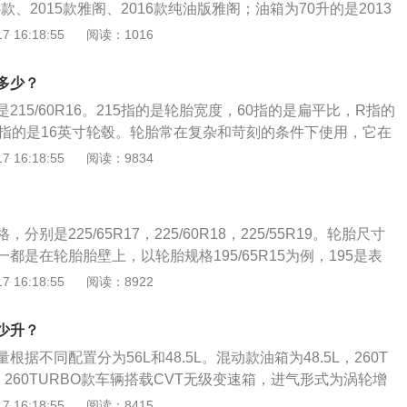
4款、2015款雅阁、2016款纯油版雅阁；油箱为70升的是2013
9毫米，轴距为2830毫米，整备质量为1602千克，车身结构为4
0升的是2016款混动版雅阁。（数据来源于百度有驾）汽车加油
 16:18:55
阅读：1016
方面搭载了2.0自然吸气发动机，最大功率为107千瓦，最大
车辆进加油站加油时，必须熄火。汽车在加油站内加油时，如
，与其匹配的是E-CVT无级变速箱，该车前悬梁架采用麦弗逊式
管车身没有运动，但发动机依然在高速运转。工作中的发动机
架采用多连杆式独立悬架。（数据来源于有驾官网）
多少？
动，如果此时电路出现短路或漏电现象，便十分危险。没有熄
215/60R16。215指的是轮胎宽度，60指的是扁平比，R指的
量的热量，进一步增加油液的挥发速度。而汽车加油时，油箱
6指的是16英寸轮毂。轮胎常在复杂和苛刻的条件下使用，它在
体浓度会相应增大，由于这种混合气体的密度大于空气，不易
变形、负荷、力以及高低温作用，因此必须具有较高的承载性
 16:18:55
阅读：9834
度增大到一定程度，汽车发动机运转时产生的任何火花都有可
冲性能。同时，还要求具备高耐磨性和耐屈挠性以及低的滚动
因此，各种车辆加油前必须慢速驶入加油站，加油后也需慢速
九代的车身尺寸长宽高分别为4960mm、1860mm、1480m
时，车辆必须先熄火后加油;加油过程中，如果加油站的工作人员
mm。雅阁九代采用的2.4发动机是新地球梦系列发动机，采用缸
也绝对不能发动汽车。
别是225/65R17，225/60R18，225/55R19。轮胎尺寸
都是在轮胎胎壁上，以轮胎规格195/65R15为例，195是表
95mm，65表示轮胎的断面高度，与宽度的百分比为是百分之六
 16:18:55
阅读：8922
午轮胎，15表示的是汽车的轮辋的直径是十五英寸。轮胎的作
部重量，承受汽车的负荷，并传递其他方向的力和力矩；传送
少升？
，保证车轮和路面之间有良好的附着性，以提高汽车的动力
据不同配置分为56L和48.5L。混动款油箱为48.5L，260T
性；与汽车悬架共同缓和汽车行驶时所受到的冲击，并衰减由
L。260TURBO款车辆搭载CVT无级变速箱，进气形式为涡轮增
载E-CVT无级变速箱，进气形式为自然吸气。同级别车中，君
 16:18:55
阅读：8415