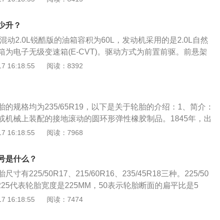
L，凯美瑞的油箱容积为60L，天籁的油箱容积为61.3L。实际
量可能会超出标定的容积，这是由于汽车厂家所标定的油箱容
少升？
全界度的容积，而从安全界度到油箱口还有一定的空间，这个
混动2.0L锐酷版的油箱容积为60L，发动机采用的是2.0L自然
箱内的油品在温度变高的情况下膨胀，而不至于溢出油箱的安
为电子无级变速箱(E-CVT)。驱动方式为前置前驱。前悬架
油过程中把油加到油箱口，就会产生实际加油量比标定油箱容
立悬架，后悬架类型为多连杆式独立悬架。同级别车中，凯美
 16:18:55
阅读：8392
如果想了解油箱的剩余油量，可以观察油表盘右侧的汽油表，
精英版的油箱容积为60L、君威2021款552T精英型的油箱容积为5
，指针靠近E的时候表示快没油，接近F的时候表示油量充足。
程中，油的量可能会超出标定的容积，这是由于汽车厂家所标定
箱底到安全界度的容积，而从安全界度到油箱口还有一定的空
的规格均为235/65R19，以下是关于轮胎的介绍：1、简介：
了保证油箱内的油品在温度变高的情况下膨胀，而不至于溢出
或机械上装配的接地滚动的圆环形弹性橡胶制品。1845年，出
如果在加油过程中把油加到油箱口，就会产生实际加油量比标
技师R·w·汤姆生发明了充气轮胎。2、规格：轮胎规格：规格
 16:18:55
阅读：7968
况。车主如果想了解油箱的剩余油量，可以观察油表盘右侧的
物理性能的标志数据。轮胎规格常用一组数字表示，前一个数
着E、F，指针靠近E的时就表示快没油了，接近F的时候表示
度，后一个数字表示轮辋直径，均以英寸为单位。3、层级：
号是什么？
层内帘布的公称层数，与实际帘布层数不完全一致，是轮胎强
有225/50R17、215/60R16、235/45R18三种。225/50
级用中文标志。
225代表轮胎宽度是225MM，50表示轮胎断面的扁平比是5
宽度的50%，17代表轮辋直径是17英寸，中间字母“R”表示子
 16:18:55
阅读：7474
16中第一个数字215代表轮胎宽度是215MM，60表示轮胎断面的