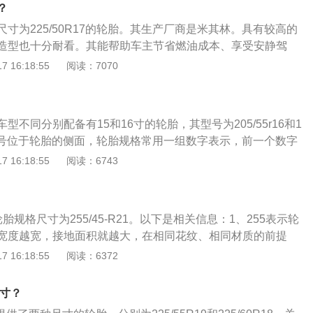
断面高度是宽度的60%，16代表轮辋直径是16英寸，中间字
？
235/45R18中第一个数字235代表轮胎宽度是235MM，45表示
寸为225/50R17的轮胎。其生产厂商是米其林。具有较高的
45%，即断面高度是宽度的45%，18代表轮辋直径是18英
造型也十分耐看。其能帮助车主节省燃油成本、享受安静驾
”表示子午胎。雅阁九代半采用邓禄普轮胎，使用寿命较长，备胎
以下是关于雅阁的部分介绍：1、基本信息：雅阁（Accor
 16:18:55
阅读：7070
如果想自主更换轮胎，可以按照以下流程操作：取出备胎和千
新"精神和全球领先技术的体现者，持续创造新价值，赢得全球19
置在要更换的轮胎的车架下，确保千斤顶触及车架的金属部
进入中国以来，雅阁一直坚持垂直换代并不断进化，并赢得超过
到其支撑着汽车，千斤顶应位于车辆之下，检查并确保千斤顶
的信赖。2、市场定位：中国中高级车领军车型，树立中高级车市
下毂盖，以逆时针方向松开螺母，切勿把螺母完全松开，只要
型不同分别配备有15和16寸的轮胎，其型号为205/55r16和1
，当第一次松开螺母时，把轮胎保持在地上能确保转动的是螺
轮胎型号位于轮胎的侧面，轮胎规格常用一组数字表示，前一个数字
时针方向转动螺母直到松脱，对所有轮爪螺母重复此步骤，完
，后一个表示轮辋直径，以英寸为单位。有关汽车轮胎的资料
 16:18:55
阅读：6743
轮胎放在轮毂上，小心地把轮胎轮辋和车轮螺栓对齐，装上轮
胎是汽车的重要部件之一，它直接与路面接触，和汽车悬架共
螺母，直到所有螺母均隐匿，此时轮胎就更换完成了。除了型
时所受到的冲击，保证汽车有良好的乘座舒适性和行驶平顺
以下常用数据：胎体帘线材料：以汉语拼音表示，如M-棉帘
面有良好的附着性；提高汽车的牵引性、制动性和通过性；承
，N-尼龙帘布，G-钢丝帘布，ZG-钢丝子午线帘布轮胎。速度
胎规格尺寸为255/45-R21。以下是相关信息：1、255表示轮
2、轿车的车轮一般使用子午线轮胎。子午线轮胎的规格包括
规定条件下承载规定负荷的最高速度。字母A至Z代表轮胎从4.
宽度越宽，接地面积就越大，在相同花纹、相同材质的前提
径和速度极限符号。
m/h的认证速度等级。常用的速度等级有：Q：160km/h；H：210k
胎在直线行驶状态下的抓地力和牵引力会更好，但是油耗水平
 16:18:55
阅读：6372
/h；W：270km/h；Y：300km/h；轮辋规格：表示与轮胎相配用
2、汽车轮胎的规格、型号、速度等级、负重等级、生产日
际使用，如：标准轮辋5.00F。
在轮胎上面都有标识，不同规格的轮胎对于整车的性能表现以
少寸？
影响。