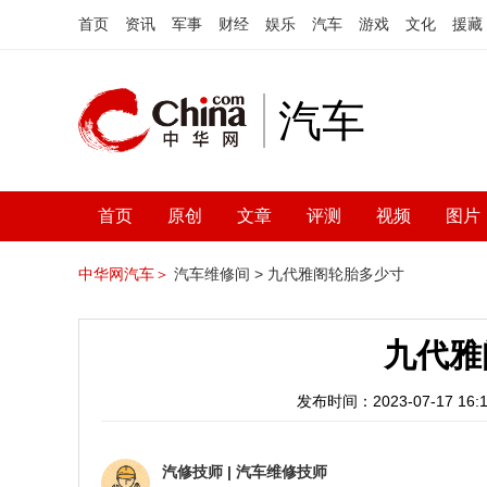
首页
资讯
军事
财经
娱乐
汽车
游戏
文化
援藏
汽车
首页
原创
文章
评测
视频
图片
中华网汽车＞
汽车维修间 >
九代雅阁轮胎多少寸
九代雅
发布时间：2023-07-17 16:1
汽修技师
|
汽车维修技师