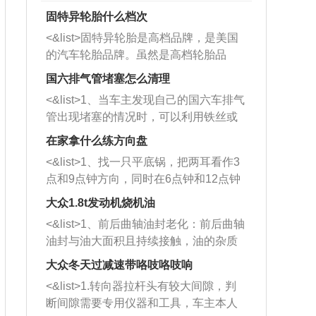
固特异轮胎什么档次
<&list>固特异轮胎是高档品牌，是美国
的汽车轮胎品牌。虽然是高档轮胎品
牌，但是中高低端的轮胎都有生产，这
国六排气管堵塞怎么清理
也是为了更好的开拓市场。
<&list>1、当车主发现自己的国六车排气
管出现堵塞的情况时，可以利用铁丝或
者是细棍，直接将杂物给取出来，如果
在家拿什么练方向盘
堵塞情况比较严重，也可以采取应急措
<&list>1、找一只平底锅，把两耳看作3
施。 <&list>2、直接利用木棍将所有的
点和9点钟方向，同时在6点钟和12点钟
杂物推到排气管里面的位置处，然后将
方向做一个标记。 <&list>2、双手握住
三元催化器拆解开，就可以将堵塞的东
大众1.8t发动机烧机油
平底锅两耳，然后往左打半圈、一圈、
西取出来。但如果是因为积碳过多引起
<&list>1、前后曲轴油封老化：前后曲轴
一圈半的练习，往右同样也要打相同的
的堵塞，就需要将三元催化器泡在草酸
油封与油大面积且持续接触，油的杂质
圈数。 <&list>3、最后强调要反复练
中进行清洗。 <&list>3、也可以利用清
和发动机内持续温度变化使其密封效果
习，这样就可以形成肌肉记忆，在真实
大众冬天过减速带咯吱咯吱响
洗剂对堵塞的情况得到解决，将清洗剂
逐渐减弱，导致渗油或漏油。<&list>2、
驾驶车辆时，不需要记忆也能打好方
放在燃油箱中，与燃油混合后，车辆启
<&list>1.转向器拉杆头有较大间隙，判
活塞间隙过大：积碳会使活塞环与缸体
向。
动时，就可以和汽油一起进入到燃烧
断间隙需要专用仪器和工具，车主本人
的间隙扩大，导致机油流入燃烧室中，