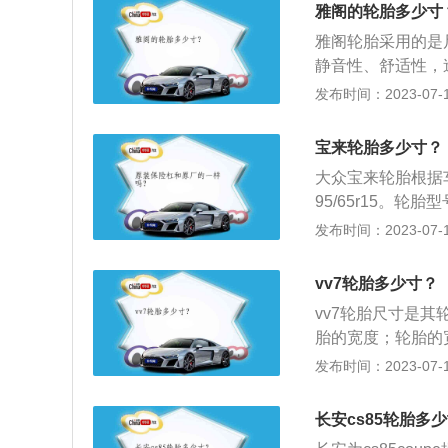
扁平比是60%，即
雅阁的轮胎多少寸
母“R”表示子午胎。
雅阁轮胎采用的是尺
轮胎断面的扁平比是
静音性、舒适性，
寸，中间字母“R
乘、提高行驶里程。
发布时间：2023-07-17
尺寸为非全尺寸。
d）作为本田"创
斤顶，把千斤顶放
00万用户信赖。
分；升起千斤顶直
宝来轮胎多少寸？
150万中国车主
与地面呈直角；卸
大众宝来轮胎根据车
场全新科技标杆。
足以消除阻力即可
95/65r15。
母而非轮胎；以逆
表示轮胎断面宽度
发布时间：2023-07-17
全拆下螺母；把新
如下：1、汽车轮
爪螺母，用手拧紧
同来缓和汽车行驶
vv7轮胎多少寸？
号，轮胎上还标有
性；保证车轮和路
布，R-人造丝帘布
vv7轮胎尺寸是其轮
受着汽车的重量。
等级：表明轮胎在
胎的宽度；轮胎的
宽度，高宽比，内
8km/h到300k
下，更大宽度的轮
发布时间：2023-07-17
m/h；V：240km
会相应有所增长。
的轮辋规格。便于实
期、旋转方向等等
长安cs85轮胎多
及舒适性都会产生