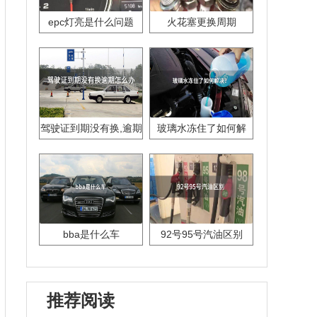
epc灯亮是什么问题
火花塞更换周期
驾驶证到期没有换,逾期
玻璃水冻住了如何解
怎么办??
决？
bba是什么车
92号95号汽油区别
推荐阅读