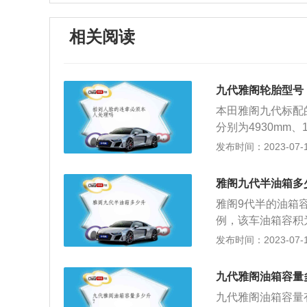
相关阅读
九代雅阁轮胎型号
本田雅阁九代标配的
分别为4930mm、
网）。第九代本田雅
发布时间：2023-07-17
发动机的动力参数为：
自然吸气发动机最大
雅阁九代半油箱多
箱，提高了传动效
雅阁9代半的油箱容积
例，该车油箱容积为
毫米，轴距为283
发布时间：2023-07-17
力方面搭载了1.5
米，与其匹配的是
九代雅阁油箱容量
梁驾采用多连杆式独
九代雅阁油箱容量有
幻夜·锐智版为例，