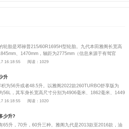
轮胎是邓禄普215/60R1695H型轮胎。九代本田雅阁长宽高
1845mm、1470mm，轴距为2775mm（信息来源于有驾官
阁搭载2.0L自然吸气发动机和2.4L自然吸气发动机。这两款
 16:18:55
阅读：1029
2.0L自然吸气发动机最大输出功率为114kW(155Ps)，2.4L
输出功率为137kW(186Ps)。传动系统采用优化的CVT变速
少升
率。
为56升或者48.5升。以雅阁2022款260TURBO舒享版为
56L，其车身长宽高尺寸分别为4906毫米、1862毫米、1449
0毫米，整备质量为1435千克，车身结构为4门5座三厢车，动
 16:18:55
阅读：1020
升涡轮增压发动机，最大功率为143千瓦，最大扭矩为260牛·
CVT无级变速箱，该车前悬梁驾采用麦弗逊式独立悬架，后悬
多少升?
立悬架。（数据来源于有驾官网）以雅阁2022款锐·混动2.0L
65升，70升，60升三种。雅阁九代是2013款至2016款，油
该车油箱容积为48.5L，其车身长宽高尺寸分别为4908毫米、