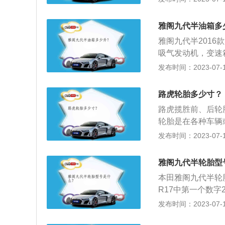
威的油箱容积为56
加油过程中，油的
雅阁九代半油箱多
积是从油箱底到安
雅阁九代半2016款
空间是为了保证油
吸气发动机，变速箱
全空间。如果在加
类型为麦弗逊式独
发布时间：2023-07-17
积大的情况。车主
瑞2021款2.0E
上面标注着E、F
5L。实际加油过
路虎轮胎多少寸？
的油箱容积是从油
路虎揽胜前、后轮胎
间，这个空间是为
轮胎是在各种车辆
油箱的安全空间。
生于苏格兰的土木
发布时间：2023-07-17
定油箱容积大的情
是轮胎几何参数与
汽油表，上面标注
字表示轮胎断面宽
油量充足。
雅阁九代半轮胎型
层级是指轮胎橡胶
本田雅阁九代半轮胎尺寸
度的重要指标。层
R17中第一个数字
0%，即断面高度是
发布时间：2023-07-17
午胎。215/60R