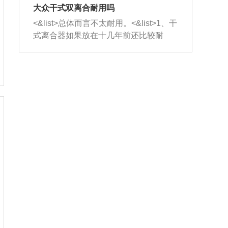
室，最后形成废气排出，就可以让三元
无法制作，需要将车辆送到修理厂或4s
造成烧机油。<&list>3、机油粘度。使用
大众干式双离合耐用吗
催化器得到清洗，排气管堵塞的情况就
店；<&list>2.车辆半轴套管防尘罩破
机油粘度过小的话，同样会有烧机油现
<&list>总体而言不太耐用。<&list>1、干
能够得到解决。
裂，破裂后会出现漏油现象，使半轴磨
象，机油粘度过小具有很好的流动性，
式离合器如果放在十几年前还比较耐
损严重，磨损的半轴容易损坏，产生异
容易窜入到气缸内，参与燃烧。<&list>
用，但是由于现在的汽车发动机动力输
响；<&list>3.稳定器的转向胶套和球头
4、机油量。机油量过多，机油压力过
出越来越高，使得干式离合器散热不足
老化，一般是使用时间过长造成的。解
大，会将部分机油压入气缸内，也会出
的缺陷也逐渐暴露出来。<&list>2、由于
决方法是更换新的质量好的转向橡胶套
现烧机油。<&list>5、机油滤清器堵塞：
干式双离合的工作环境暴露在空气中，
和球头。
会导致进气不畅，使进气压力下降，形
而离合器的散热也是通离合器罩上面的
成负压，使机油在负压的情况下吸入燃
几个小孔来进行散热。但是在行驶过程
烧室引起烧机油。<&list>6、正时齿轮或
中变速箱需要换挡，就不得不使得离合
链条磨损：正时齿轮或链条的磨损会引
器频繁工作。<&list>3、长时间的低速行
起气阀和曲轴的正时不同步。由于轮齿
驶以及过于频繁的启停，导致离合器的
或链条磨损产生的过量侧隙，使得发动
温度不断升高，而低速行驶时空气流动
机的调节无法实现：前一圈的正时和下
效率不高，无法将离合器中的热量有效
一圈可能就不一样。当气阀和活塞的运
的带走，导致离合器内部的温度不断升
动不同步时，会造成过大的机油消耗。
高，加速离合器的磨损。
解决方法：更换正时齿轮或链条。<&list
>7、内垫圈、进风口破裂：新的发动机
设计中，经常采用各种由金属和其他材