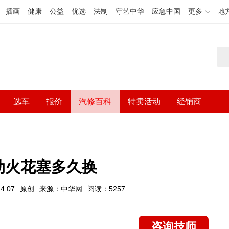
插画
健康
公益
优选
法制
守艺中华
应急中国
更多
地
选车
报价
汽修百科
特卖活动
经销商
动火花塞多久换
4:07
原创
来源：中华网
阅读：5257
咨询技师