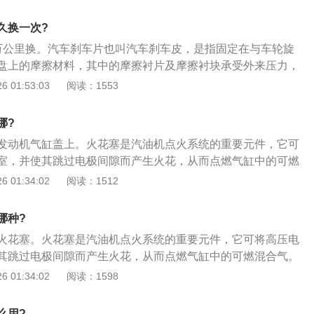
面是火花塞的相关内容：1、忌长期不清洁积炭。火花塞在使用
，关闭点火开关，打开引擎盖，安装三件套；5、使用数字式扭
绝缘体会有正常的积炭产生，假如这些积炭长期不予清洁，会
m。启动车辆，消除故障，整理工位。
久换一次?
致电极漏电甚至不能跳火；2、忌长期使用。火花塞型号繁
万公里换。汽车刹车片也叫汽车刹车皮，是指固定在与车轮旋
经济寿命、假如超过经济寿命后仍然使用，将不利于发动机的
盘上的摩擦材料，其中的摩擦衬片及摩擦衬块承受外来压力，
发挥；3、忌随意除垢。清洁外表时，不可图方便、快捷使用
达到车辆减速的目的。以下是刹车片的更换方法：1、在更换
 01:53:03
阅读：1553
垢，而应当把火花塞浸入汽油中，用毛刷予以清除，以确保火
开发动机舱制动液储液罐的盖子，看看制动液页面高度，如果
受损伤。
限度上面则应该将制动液吸出来一些，以防止更换过程中制动
哪?
好待更换的刹车片，拆下该制动器所在的车轮。拆的过程中要
发动机气缸盖上。火花塞是汽油机点火系统的重要元件，它可
、用扳手结合套筒将制动钳的螺栓拆下来，然后取下刹车皮片
室，并使其跳过电极间隙而产生火花，从而点燃气缸中的可燃
要先将刹车感应线拆下来）。观察刹车片是否磨损过度或者有
塞的更换步骤如下：1、拔下点火线圈线束插头，拆卸点火线
 01:34:02
阅读：1512
行下一步的更换；4、由于制动钳会有很多沙子或者泥土，所
火花塞（检查接线柱是否损坏，检查绝缘体是否击穿，检查电
净，然后涂抹消音膏，防止刹车时产生异响；5、用活塞压泵
2、选择合适工具，组装工具，拆卸火花塞，并逐个取出火花
的位置，然后将刹车片装在制动钳上面，将新的刹车片安装到
哪种?
住气缸上火花塞孔，避免物体进入缸体内部；3、将点火线圈
线的也应该安装好），旋紧导向螺栓，安装完毕；6、安装好
火花塞。火花塞是汽油机点火系统的重要元件，它可将高压电
到位，使用工具旋入螺栓；清洁量具，测量火花塞间隙，并判
子，进车内用力踩几下制动踏板，并进行制动器复位。然后观
其跳过电极间隙而产生火花，从而点燃气缸中的可燃混合气。
查新火花塞外观是否存在问题，将火花塞装入专用套筒，旋入
在合适的高度范围内；7、换好之后进行试车，检查制动效果
如下：1、钢壳：钢壳下部是细螺纹，用于与缸盖火花塞孔配
 01:34:02
阅读：1598
式扭力扳手，调至25nm，拧紧火花塞，关闭点火开关，打开引
螺母，用于装火花塞套筒，以拧紧或拧出火花塞；2、金属杆
；5、使用数字式扭力扳手拧紧至8nm。启动车辆，消除故障，
杆下端与中心电极上端通过导体玻璃体接触，金属杆上端装有
么用?