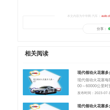
本文内容为中华网·汽车（
auto.
分享：
相关阅读
现代领动火花塞多
现代领动火花塞每
00～60000公
手册进行。可参考
发布时间：2023-07-17
镍合金火花塞2万
开引擎盖，掀开发
现代领动火花塞多
号，避免混乱。用