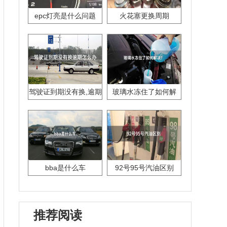
epc灯亮是什么问题
火花塞更换周期
驾驶证到期没有换,逾期
玻璃水冻住了如何解
怎么办??
决？
bba是什么车
92号95号汽油区别
推荐阅读