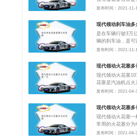
发散出难闻的气味
需要考虑更换刹车
发布时间：2021-11-10
影响驾乘人员的乘
片在所有的制动效
观上进行保养，更
护神。刹车片一般
的。
现代领动刹车油多
锈。在镀膜过程中
是在车辆行驶3万
质量。其中，隔热
辆的刹车油，是可
合剂组成，在制动
驶的安全性，一旦
发布时间：2021-11-10
动的目的。由于摩
刹车油也叫做制动
快。
择适合的刹车油。
现代领动火花塞多
动车的制动系统里
现代领动火花塞1
被压缩的，在总泵
花塞是汽油机点火
间隙而产生火花，
发布时间：2021-04-30
1、拔下点火线圈
是否损坏，检查绝
现代领动火花塞多
组装工具，拆卸火
现代领动火花塞一
避免物体进入缸体
常用的火花塞分为
螺栓；清洁量具，
塞的寿命为2万公
发布时间：2021-04-30
存在问题，将火花