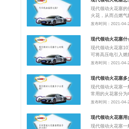
接线螺母；3、在
现代领动火花塞的
在通电时绝缘；4
火花，从而点燃气
垫圈。
可将高压电引入燃
发布时间：2021-04-26
燃混合气。汽车火
线圈固定螺栓；检
现代领动火花塞什
电极是否磨损等）
现代领动火花塞1
花塞；用清洁布遮
可将高压电引入燃
圈对正火花塞，安
燃混合气。汽车火
发布时间：2021-04-26
判断火花塞；4、
线圈固定螺栓；检
入火花塞孔使用数
电极是否磨损等）
引擎盖，安装三件
现代领动火花塞多
花塞；用清洁布遮
障，整理工位。
现代领动火花塞一
圈对正火花塞，安
常用的火花塞分为
判断火花塞；4、
塞的寿命为2万公
发布时间：2021-04-26
入火花塞孔使用数
到10万公里。下
引擎盖，安装三件
中，其电极及裙部
障，整理工位。
现代领动火花塞用
越积越多，最终导
现代领动火花塞一
多，但都有自己的