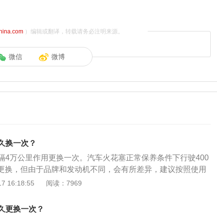
china.com
）编辑或翻译，转载请务必注明来源。
微信
微博
久换一次？
隔4万公里作用更换一次。汽车火花塞正常保养条件下行驶400
里时更换，但由于品牌和发动机不同，会有所差异，建议按照使用
以下标准进行保养更换：铂金火花塞在4万公里更换，普通的
 16:18:55
阅读：7969
公里更换，铱金火花塞6-8万公里更换。火花塞的更换步骤：打
动机的塑料盖板，拆下高压分线，根据每个缸的位置做好记
久更换一次？
火花塞套筒依次卸下火花塞，卸下的时候注意看一下外部有没