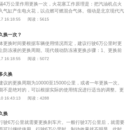
隔4万公里作用更换一次，火花塞工作原理是：把汽油机点火
一定要清理干净。将新的火花塞放到火花塞孔，用手拧几圈以
入气缸产生电火花，以点燃可燃混合气体。领动是北京现代汽
照点火顺序安装拆下的高压分线，扣上盖板即可。
型车，以领动2020款手动智炫活力型为例，其车身尺寸是：长
 16:18:55
阅读：5615
00毫米、高1450毫米，轴距为2700毫米。领动2020款手动智炫
l自然吸气发动机，最大功率转速是每分钟6300转，最大扭矩转
久换一次？
转。
体更换时间要根据车辆使用情况而定，建议行驶6万公里时更
上防冻液的更换周期。现代领动防冻液更换步骤：1、更换前
间，防止被防冻液烫伤，找到并松开水箱底部的防冻液放水
 16:18:55
阅读：5072
完全排出；2、将车辆挂空挡运行，同时往防冻液储存罐中不
却系统中的残余防冻液，将旧的防冻液基本清除干净；3、当
多久换
上放水螺丝，把车辆熄火再往储液罐中加防冻液，加到MIN和
议的更换周期为10000至15000公里，或者一年更换一次。
即可；4、将发动机打着火，在怠速运转下管路中的空气就会被
期不是绝对的，可以根据实际的使用情况进行适当的调整。更
会随之降低一段距离；5、等液面不再变化，再次添加防冻液
以选在春秋两季，因为冬夏两季空调的使用更加频繁，过滤了
 16:43:13
阅读：4288
即可。
换还可以过滤花粉的传播，使车辆内的空气更加干净。空调滤
中的粉尘、尾气等杂质的，使进入车厢内的空气干净且没有异
久换
发箱在冷环境中工作，当遇到外界相对热的空气后难免会产生
行驶6万公里就需要更换刹车片。一般行驶3万公里后，就需要
和通风管内的环境往往潮湿积灰，长此以往就容易产生腐败，
否可以继续使用。行驶6万公里时，制动效果就不明显，此时