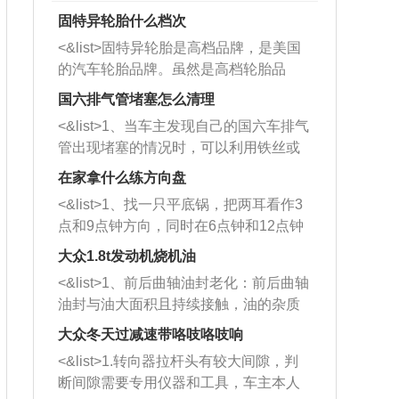
固特异轮胎什么档次
<&list>固特异轮胎是高档品牌，是美国
的汽车轮胎品牌。虽然是高档轮胎品
牌，但是中高低端的轮胎都有生产，这
国六排气管堵塞怎么清理
也是为了更好的开拓市场。
<&list>1、当车主发现自己的国六车排气
管出现堵塞的情况时，可以利用铁丝或
者是细棍，直接将杂物给取出来，如果
在家拿什么练方向盘
堵塞情况比较严重，也可以采取应急措
<&list>1、找一只平底锅，把两耳看作3
施。 <&list>2、直接利用木棍将所有的
点和9点钟方向，同时在6点钟和12点钟
杂物推到排气管里面的位置处，然后将
方向做一个标记。 <&list>2、双手握住
三元催化器拆解开，就可以将堵塞的东
大众1.8t发动机烧机油
平底锅两耳，然后往左打半圈、一圈、
西取出来。但如果是因为积碳过多引起
<&list>1、前后曲轴油封老化：前后曲轴
一圈半的练习，往右同样也要打相同的
的堵塞，就需要将三元催化器泡在草酸
油封与油大面积且持续接触，油的杂质
圈数。 <&list>3、最后强调要反复练
中进行清洗。 <&list>3、也可以利用清
和发动机内持续温度变化使其密封效果
习，这样就可以形成肌肉记忆，在真实
大众冬天过减速带咯吱咯吱响
洗剂对堵塞的情况得到解决，将清洗剂
逐渐减弱，导致渗油或漏油。<&list>2、
驾驶车辆时，不需要记忆也能打好方
放在燃油箱中，与燃油混合后，车辆启
<&list>1.转向器拉杆头有较大间隙，判
活塞间隙过大：积碳会使活塞环与缸体
向。
动时，就可以和汽油一起进入到燃烧
断间隙需要专用仪器和工具，车主本人
的间隙扩大，导致机油流入燃烧室中，