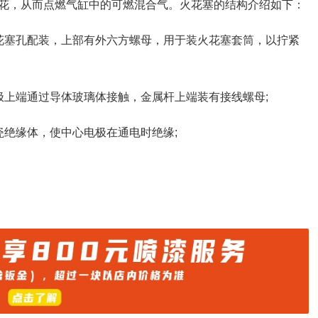
花，从而点燃气缸中的可燃混合气。火花塞的结构介绍如下：
花塞孔配装，上部有外六方螺母，用于装火花塞套筒，以拧紧
极上端通过导体玻璃体接触，金属杆上端装有接线螺母;
瓷绝缘体，使中心电极在通电时绝缘;