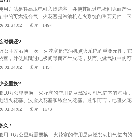
钢制壳体与中心电极之间有高氧化铝陶瓷绝缘体，使中心电极
使用方法是将高压电引入燃烧室，并使其跳过电极间隙而产生
、钢壳体最下部装有弯曲的侧电极；5、钢壳外部的中部有铜制
缸中的可燃混合气。火花塞是汽油机点火系统的重要元件，它
烧室，并使其跳过电极间隙而产生火花，从而点燃气缸中的可
 01:34:02
阅读：1494
花塞的更换步骤如下：1、拔下点火线圈线束插头，拆卸点火
查火花塞（检查接线柱是否损坏，检查绝缘体是否击穿，检查
么时候还?
；2、选择合适工具，组装工具，拆卸火花塞，并逐个取出火
0万公里左右换一次。火花塞是汽油机点火系统的重要元件，它
盖住气缸上火花塞孔，避免物体进入缸体内部；3、将点火线
烧室，并使其跳过电极间隙而产生火花，从而点燃气缸中的可
装到位，使用工具旋入螺栓；清洁量具，测量火花塞间隙，并
花塞的更换步骤如下：1、拔下点火线圈线束插头，拆卸点火
 01:34:02
阅读：1434
检查新火花塞外观是否存在问题，将火花塞装入专用套筒，旋
查火花塞（检查接线柱是否损坏，检查绝缘体是否击穿，检查
字式扭力扳手，调至25nm，拧紧火花塞，关闭点火开关，打开
；2、选择合适工具，组装工具，拆卸火花塞，并逐个取出火
套；5、使用数字式扭力扳手拧紧至8nm。启动车辆，消除故
少公里换?
盖住气缸上火花塞孔，避免物体进入缸体内部；3、将点火线
般10万公里更换。火花塞的作用是点燃发动机气缸内的汽油，
装到位，使用工具旋入螺栓；清洁量具，测量火花塞间隙，并
电阻火花塞、波金火花塞和铱金火花塞。通常而言，电阻火花
检查新火花塞外观是否存在问题，将火花塞装入专用套筒，旋
里，波金火花塞的寿命为4万公里，而铱金火花塞的寿命则能达
 01:34:02
阅读：1673
字式扭力扳手，调至25nm，拧紧火花塞，关闭点火开关，打开
面是火花塞的相关内容：1、忌长期不清洁积炭。火花塞在使用
套；5、使用数字式扭力扳手拧紧至8nm。启动车辆，消除故
绝缘体会有正常的积炭产生，如果这些积炭长期不予清洁，会
多久?
致电极漏电甚至不能跳火；2、忌长期使用。火花塞型号繁
般用10万公里就需要换。火花塞的作用是点燃发动机气缸内的
经济寿命、如果超过经济寿命后仍然使用，将不利于发动机的