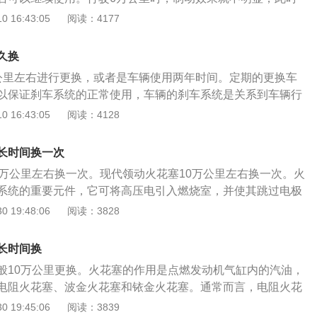
。这些难闻的气味会随着空调的循环，污染车厢内部的空气，
片。在汽车的制动系统中，刹车片是最关键的安全部件，刹车
 16:43:05
阅读：4177
车体验，因此要周期性对空调进行清洁。车辆保养时不仅对外
果中起着决定性的作用，所以一个好的刹车片是人和汽车的守
要对汽车的部件进行保养维护，以达到更好的使用车辆的目
由钢板、胶粘绝缘层、摩擦块组成。钢板应该涂上涂层以防生
久换
，采用SMT-4炉温跟踪器检测镀膜过程中的温度分布，以保证
公里左右进行更换，或者是车辆使用两年时间。定期的更换车
层由非传热材料制成，以隔热为目的。摩擦块由摩擦材料和粘
以保证刹车系统的正常使用，车辆的刹车系统是关系到车辆行
时挤压在制动盘或制动鼓上产生摩擦力，从而达到车辆减速制
刹车距离延长，就需要检查刹车系统是否出现问题。机动车的
 16:43:05
阅读：4128
擦，摩擦块会逐渐磨损。一般来说，成本越低，刹车片磨损越
液，是有三种类型的，在更换的时候需要根据对应的车型去选
机动车的刹车油是制动系统里面所不可缺少的一个部分，在机
长时间换一次
面它是传递的介质，刹车油是以液体的状态呈现，液体是不能
0万公里左右换一次。现代领动火花塞10万公里左右换一次。火
输出的压力会通过制动液直接传递到各分泵之中。
系统的重要元件，它可将高压电引入燃烧室，并使其跳过电极
从而点燃气缸中的可燃混合气。汽车火花塞的更换步骤如下：
 19:48:06
阅读：3828
线束插头，拆卸点火线圈固定螺栓；检查火花塞（检查接线柱
缘体是否击穿，检查电极是否磨损等）；2、选择合适工具，
长时间换
花塞，并逐个取出火花塞；用清洁布遮盖住气缸上火花塞孔，
般10万公里更换。火花塞的作用是点燃发动机气缸内的汽油，
内部；3、将点火线圈对正火花塞，安装到位，使用工具旋入
电阻火花塞、波金火花塞和铱金火花塞。通常而言，电阻火花
测量火花塞间隙，并判断火花塞；4、检查新火花塞外观是否
里，波金火花塞的寿命为4万公里，而铱金火花塞的寿命则能达
 19:45:06
阅读：3839
塞装入专用套筒，旋入火花塞孔使用数字式扭力扳手，调至25