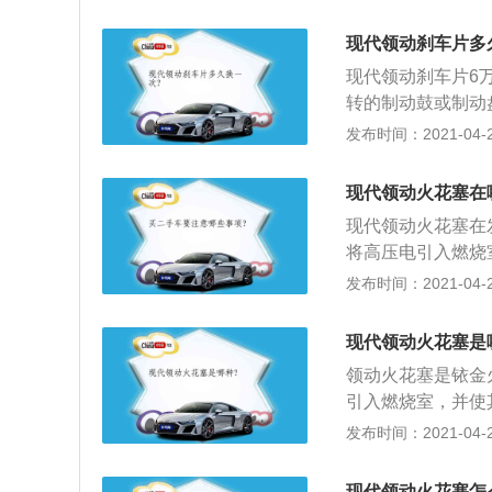
到10万公里。下
nm，拧紧火花塞
中，其电极及裙部
力扳手拧紧至8n
现代领动刹车片多
越积越多，最终导
现代领动刹车片6
多，但都有自己的
转的制动鼓或制动
动力性和经济性的
产生摩擦作用从而
发布时间：2021-04-26
砂纸、金属片等除
刹车片之前应先打
花塞外表陶瓷体不
制动液页面在最高
现代领动火花塞在
液溢出；2、准备
现代领动火花塞在
避免轮辋刮花；3
将高压电引入燃烧
（有刹车感应线的
混合气。汽车火花
发布时间：2021-04-26
裂痕，如果有则进
圈固定螺栓；检查
以要用抹布清除干
极是否磨损等）；
将活塞压到压不动
现代领动火花塞是
塞；用清洁布遮盖
位后（有刹车感应
领动火花塞是铱金
对正火花塞，安装
之后盖好储液罐盖
引入燃烧室，并使
断火花塞；4、检
察制动液高度，要
火花塞的结构介绍
发布时间：2021-04-26
火花塞孔使用数字
是否体现出来。
装，上部有外六方
擎盖，安装三件套
是中心电极。金属
整理工位。
现代领动火花塞怎