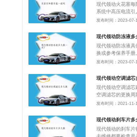
现代领动火花塞每
有树叶、灰尘等，
系统中高压电流引
后再用套筒拧。按
车生产的一款紧凑
发布时间：2023-07-17
4610毫米、宽18
活力型搭载了1.5
现代领动防冻液多
速是每分钟4500
现代领动防冻液具
换或参考保养手册
将车辆停放一段时
发布时间：2023-07-17
阀，使旧的防冻液
断添加清水冲洗冷
现代领动空调滤芯
水流不再流出时装
现代领动空调滤芯建
MAX刻度线之间
空调滤芯的更换周
赶出，防冻液液面
换空调滤芯一般可
发布时间：2021-11-10
至两条刻度线之间
很多脏污，春季更
芯是用来过滤空气
现代领动刹车片多
味。由于空调的蒸
现代领动的刹车片
水汽。因此蒸发箱
去维修都要检查是