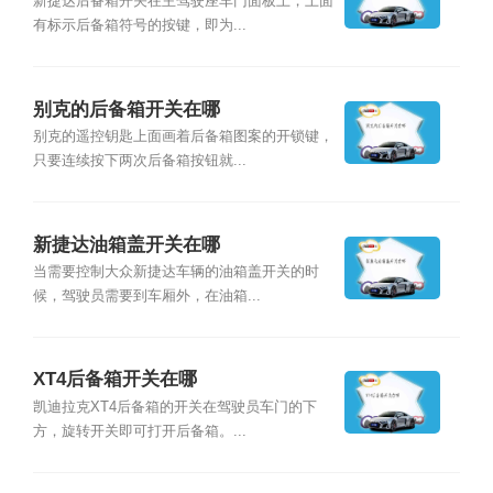
新捷达后备箱开关在主驾驶座车门面板上，上面
有标示后备箱符号的按键，即为...
别克的后备箱开关在哪
别克的遥控钥匙上面画着后备箱图案的开锁键，
只要连续按下两次后备箱按钮就...
新捷达油箱盖开关在哪
当需要控制大众新捷达车辆的油箱盖开关的时
候，驾驶员需要到车厢外，在油箱...
XT4后备箱开关在哪
凯迪拉克XT4后备箱的开关在驾驶员车门的下
方，旋转开关即可打开后备箱。...