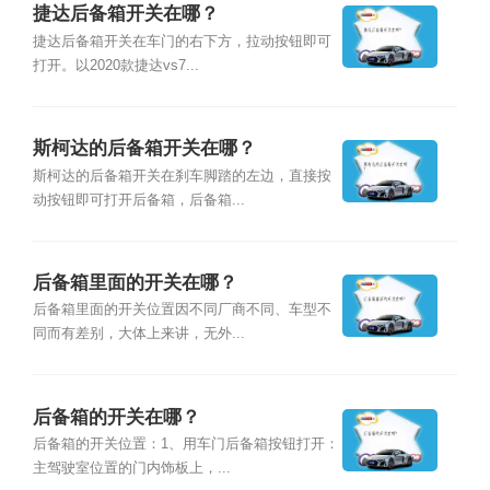
捷达后备箱开关在哪？
捷达后备箱开关在车门的右下方，拉动按钮即可
打开。以2020款捷达vs7...
斯柯达的后备箱开关在哪？
斯柯达的后备箱开关在刹车脚踏的左边，直接按
动按钮即可打开后备箱，后备箱...
后备箱里面的开关在哪？
后备箱里面的开关位置因不同厂商不同、车型不
同而有差别，大体上来讲，无外...
后备箱的开关在哪？
后备箱的开关位置：1、用车门后备箱按钮打开：
主驾驶室位置的门内饰板上，...