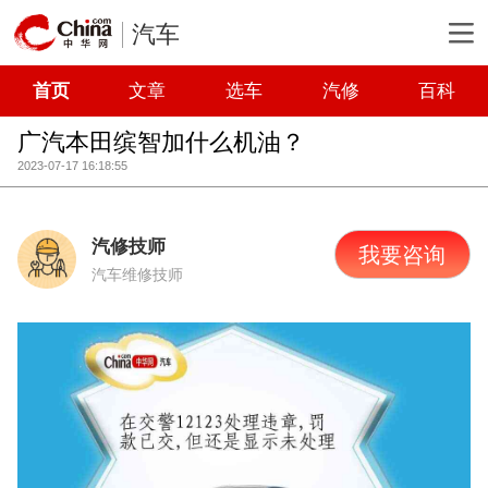
汽车
首页
文章
选车
汽修
百科
广汽本田缤智加什么机油？
2023-07-17 16:18:55
汽修技师
我要咨询
汽车维修技师