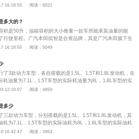
EDC百公里油耗6L。缤智-2020款-1.5L-手动舒适版，配备
 16:18:55
阅读：6021
满一箱油能跑的距离为50/6*100=833km。
，NEDC百公里油耗6.3L。缤智-2020款-1.5L-CVT豪华
备131马力发动机的车型，NEDC百公里油耗6.1L。缤智-202
是多大的？
O-CVT旗舰版、豪华版、精英版3款，配备177马力发动机的车型，
容积是50升，油箱容积的大小衡量一款车所能承装油量的能
6.1L。本田缤智所有车型的油箱容量相同，加满一箱油能跑的
了行驶里程。广汽本田缤智是合资品牌，其是广汽本田旗下生
31马力发动机的车型，油箱容量为50L，加满一箱油能跑的距离
Honda全新车型平台开发。以缤智2020款1.5L手动舒适版为
 16:18:55
阅读：5049
km、50/6*100=833km、50/6.3*100=794km、50/6.1*100=820
L131马力L4自然吸气的发动机，最大功率为96千瓦，最大扭矩
力发动机的车型，油箱容量为50L，加满一箱油能跑的距离为50/
置了6挡手动的变速箱，其车身外观尺寸为长4328mm、宽1772
20km。汽车油耗的高低与五大因素直接相关，即驾驶习惯、汽车本
少
，轴距为2610mm。
然风、环境温度。会使汽车油耗增加的具体因素如下：驾驶习
了3款动力车型，各自搭载的是1.5L、1.5T和1.8L发动机，在
如：急加油、常超车、遇红灯不提前松油门会使油耗增高。汽
际耗油量为7.1L，1.5T车型的实际耗油量为8L，1.8L车型的实
车比排量小的车油耗大，因为排量大功率一般就大，需要更多
L，这种耗油量表现才算是这款车正常的耗油量。在出行的过程
 12:10:07
阅读：4850
汽车自重大的车油耗会高，因为自重大需要更大的驱动扭矩。
算是节约燃油最本质的方法，发动机点火系统工作不正常对汽
泥泞路、松软路面、山路等，在这些路面行驶，阻力大，耗油
是非常大的，如点火时间不准确、高压线漏电、火花塞积碳导
是多少
迎风行驶、大风天行驶，汽车阻力增大，油耗增加。环境温度
使发动机工作效率不正常，当发动机的燃油效率减低，汽车的
度低，冷起动时喷入的汽油不易雾化，需要喷入更多的汽油才
三款动力车型，分别搭载的是1.5L、1.5T和1.8L发动机，其
会增加。汽车的保养还要常常做，例如发动机，变速箱的油液
。同时，气温低，发动机电脑会控制用更高转速来热车，这也
油耗为7.1L，1.5T车型的实际油耗为8L，1.8L车型的实际油耗
需时可以用清洗剂清洗发动机及许多关键的零部件，例如油
的油耗会受到车主的驾驶习惯和行驶路况等因素来决定，即使是同
 16:42:47
阅读：3953
等，假如保养不到位会加大汽车的负荷，增加耗油量也会减低
生的油耗也是不同的。缤智介绍：本田缤智是本田旗下的一款