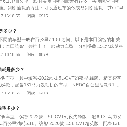
是6.1升/百公里。影响实际油耗的因素有很多，实际综合油耗
准。判断油耗的方法：可以通过车的仪表盘判断油耗，其中F=f
E=empty（代表空）。当油箱红灯时，记录行车里数，接着记录
 16:18:55
阅读：6915
消耗光时，再记录下行车里数，用现在的行车里数减去一开始
除掉油量就可以得出油耗。影响油耗的因素：排量和油耗有一
是多少？
耗油大的不一定排量就大。从相对意义上说，汽车排量的大
同的车型一般在百公里7.1-8L之间。以下是本田缤智的相关
并不构成正比例关系。汽车油耗除了和排量大小有关之外，汽
面：本田缤智一共推出了三款动力车型，分别搭载1.5L地球梦科
发动机技术等也是影响汽车油耗的重要因素。在同排量的车型
1.5T涡轮增压发动机以及1.8L的自然吸气发动机。2、车型定
 16:18:55
阅读：6879
先进，汽车就越省油。
田旗下的一款小型SUV，缤智在小型SUV中算得上是标杆级产
非常年轻化，一经推出之后就深受年轻消费者的青睐。
油耗是多少？
车型，其中缤智-2022款-1.5L-CVT幻夜·先锋版、精英智享
4款，配备131马力发动机的车型，NEDC百公里油耗6.1L。
.5L-CVT精英版，配备131马力发动机的车型，NEDC百公里油耗6
 16:18:55
阅读：6418
-220-TURBO-CVT精英版、旗舰版、豪华版3款，配备177马力
C百公里油耗6.1L。缤智-2020款-1.5L-手动舒适版，配备13
油耗多少？
，NEDC百公里油耗6.3L。 本田缤智不同车型的油箱容量相
车型，缤智2022款-1.5L-CVT幻夜先锋版，配备131马力发
的距离如下： NEDC百公里油耗6.1L的车型，油箱容量为50
公里油耗5.1L。缤智-2020款-1.5L-CVT精英版，配备131
距离为50/6.1*100=820km。 NEDC百公里油耗6L的车型，