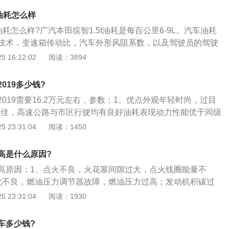
按期清除发动机积碳：发动机假如积碳比较严重会更改发动机
在小型SUV中算得上是标杆级产品，这款车的设计非常年轻化，
减低发动机功率，增长耗油量；比较严重时也会引发发动机爆
t油耗怎么样
后就深受年轻消费者的青睐。缤智这款车是基于飞度平台打造
活塞及曲轴形成损害，乃至最后可形成发动机烧机油需要大修
油耗怎么样?广汽本田缤智1.5t油耗是每百公里6-9L。汽车油耗
虽然算不上特别，但凭借圆润时尚的灵动气息，还是俘虏了不
的路况也是影响耗油量的主要因素之一，每一辆汽车在出厂时
技术，变速箱传动比，汽车外形风阻系数，以及驾驶员的驾驶
。在动力方面，这款车搭载的是1.5L地球梦科技自然吸气发动
时速，一般来说，一辆汽车的经济时速在70-90km/h，如果
转换率越高，其内耗就越低，能够把更多的汽油燃烧转化为发
 16:12:02
阅读：3894
压发动机以及1.8L的自然吸气发动机，其中1.5L车型是这款车最
个时速行驶，那么这辆汽车就可以达到最低的耗油量，如果汽
出。汽车油耗高的原因如下：1、所添加燃油质量太低：当汽
.5L车型搭载高效能的1.5Li-VTEC发动机，发动机的最大功率
态行驶，汽车的耗油量必然会增加。
太低时，燃油和混合气体在发动机内就不能充分地燃烧，就会
为155牛米。
019多少钱?
，从而导致汽车的油耗升高。需要添加高质量的燃油就可在一
019需要16.2万元左右，参数：1、优点外观年轻时尚，过目
量；2、暴力驾驶：当驾驶员驾驶汽车太暴力时，发动机转速
燃效佳，高速公路与市区行驶均有良好油耗表现动力性能优于同级
容易使汽车发动机超负荷运转，汽车的油耗就高了。要转变驾
箱平顺性好，加速流畅内饰设计运动氛围浓，质感高级方向盘
 23:31:04
阅读：1450
汽车，学会提前刹车，缓缓起步；3、发动机积碳过于严重：
通感中央扶手区杯架可转变多种模式，用法MakeSense后排
重时，燃油就得不到正常的运输，汽车就会出现油耗增加，动
人的需求，先锋版集齐了所有想要的配置，值得买；2、这款
及时对发动机积碳进行清理；4、汽车自重太大：当汽车自重
高是什么原因?
款实用化家用小型SUV，突出的设计特点，是简单可靠，易于
发动机的负担，油耗就高了。要减轻汽车自重。
高原因：1、点火不良，火花塞间隙过大，点火线圈能量不
和1.8L自然吸气发动机的选型，就没有往涡轮增压上靠。为的正
化不良，燃油压力调节器故障，燃油压力过高；发动机积碳过
而CVT变速箱的匹配，其实也很大程度上体现出“家用”理念。平
部分被积碳吸收；3、传感器故障，例如，水温传感器故障，
 23:31:04
阅读：1930
调，客观的说，从家用的务实之选这个角度来说，这种设计理
为还是冷车状态，会一直发出喷油的信号，导致油耗高；4、
的。
使燃油修正失效，电脑也会一直发出喷油的信号，空气流量计
车多少钱?