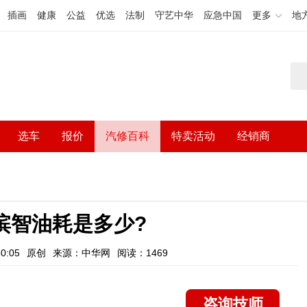
插画
健康
公益
优选
法制
守艺中华
应急中国
更多
地
选车
报价
汽修百科
特卖活动
经销商
缤智油耗是多少?
0:05
原创
来源：中华网
阅读：1469
咨询技师