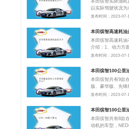
本田缤智实际油耗
以实际驾驶状况为
ull（代表满）；
发布时间：2023-07-17
加油多少，当下次
记录的数值，接着
本田缤智高速耗油
定的关系，但是，
本田缤智高速耗油不
小，与油耗的大小
介绍：1、动力方
车的外形、自重及
技自然吸气发动机、
发布时间：2023-07-17
中，发动机技术越
位：本田缤智是本
品，这款车的设计
本田缤智100公里
本田缤智共有9款在售
版、豪华版、先锋版
缤智-2022款-1
发布时间：2023-07-17
L。缤智-2020款
发动机的车型，NED
本田缤智100公里
1马力发动机的车型
本田缤智共有8款在售
同，加满一箱油能跑
动机的车型，NEDC百
L，加满一箱油能跑的