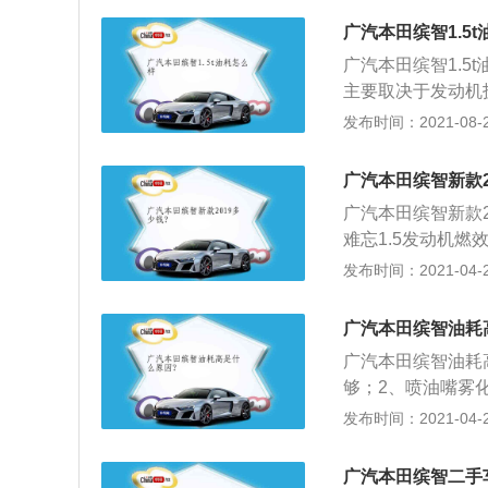
汽车的寿命。也要
小型SUV，缤智
原来的结构参数，
广汽本田缤智1.5
这款车一经推出之
震、加速响声、对
广汽本田缤智1.5t
而成，缤智的外观
的情况。汽车行驶
主要取决于发动机
少年轻消费者的心
都是会设置一个经济
习惯等。发动机热
发布时间：2021-08-25
机、1.5T涡轮增
汽车可以一直用这
动机的运转做功输
畅销的一款车型，1
车经常以低速的状
车添加的燃油质量
为96kw，最大扭矩
广汽本田缤智新款2
造成部分燃油浪费
广汽本田缤智新款2
定程度上降低油耗
难忘1.5发动机
往往会比较高，就
车，后劲十足变速
发布时间：2021-04-25
车方式，温柔驾驶
转向质感灵巧而具沟
当发动机积碳太严
空间满足绝大部分
力变弱的症状。要
广汽本田缤智油耗
车是本土旗下的一
太大时，就会增加
广汽本田缤智油耗
使用，比如它1.5
够；2、喷油嘴雾
是稳定可靠；3、
多，喷的汽油有一
发布时间：2021-04-25
稳省油是它的主基
会导致发动机误认
念，是我非常赞同
氧传感器故障，会
广汽本田缤智二手