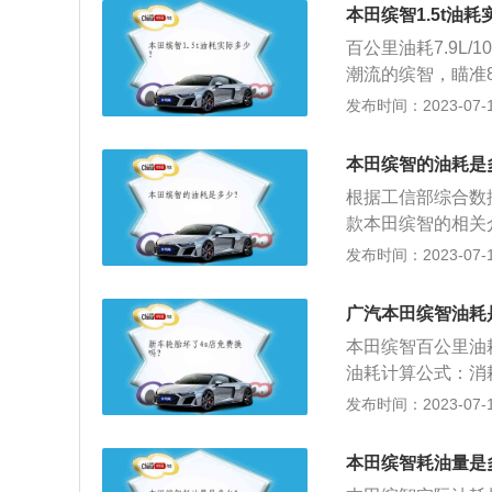
启动一次的所用燃
本田缤智1.5t油
百公里油耗7.9L/
潮流的缤智，瞄准
者”，作为一款开
发布时间：2023-07-17
体的世界观——勇
行。外观：缤智的外观
本田缤智的油耗是
与SUV张力十足
根据工信部综合数据
指引了新的方向。
款本田缤智的相关介
舱、强有力的车身
配备无极变速箱和6
发布时间：2023-07-17
mm、1605mm。
底盘方面：驱动方
广汽本田缤智油耗
式后悬架。
本田缤智百公里油耗
油耗计算公式：消
对比较难取得，一
发布时间：2023-07-17
后以加油站提供的
启动一次的所用燃
本田缤智耗油量是