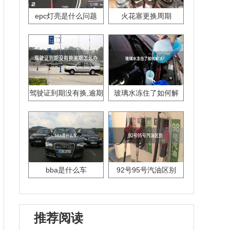
epc灯亮是什么问题
火花塞更换周期
驾驶证到期没有换,逾期
玻璃水冻住了如何解
怎么办??
决？
bba是什么车
92号95号汽油区别
推荐阅读