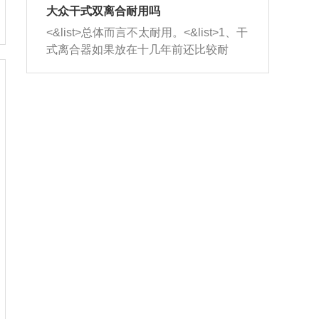
室，最后形成废气排出，就可以让三元
无法制作，需要将车辆送到修理厂或4s
造成烧机油。<&list>3、机油粘度。使用
大众干式双离合耐用吗
催化器得到清洗，排气管堵塞的情况就
店；<&list>2.车辆半轴套管防尘罩破
机油粘度过小的话，同样会有烧机油现
<&list>总体而言不太耐用。<&list>1、干
能够得到解决。
裂，破裂后会出现漏油现象，使半轴磨
象，机油粘度过小具有很好的流动性，
式离合器如果放在十几年前还比较耐
损严重，磨损的半轴容易损坏，产生异
容易窜入到气缸内，参与燃烧。<&list>
用，但是由于现在的汽车发动机动力输
响；<&list>3.稳定器的转向胶套和球头
4、机油量。机油量过多，机油压力过
出越来越高，使得干式离合器散热不足
老化，一般是使用时间过长造成的。解
大，会将部分机油压入气缸内，也会出
的缺陷也逐渐暴露出来。<&list>2、由于
决方法是更换新的质量好的转向橡胶套
现烧机油。<&list>5、机油滤清器堵塞：
干式双离合的工作环境暴露在空气中，
和球头。
会导致进气不畅，使进气压力下降，形
而离合器的散热也是通离合器罩上面的
成负压，使机油在负压的情况下吸入燃
几个小孔来进行散热。但是在行驶过程
烧室引起烧机油。<&list>6、正时齿轮或
中变速箱需要换挡，就不得不使得离合
链条磨损：正时齿轮或链条的磨损会引
器频繁工作。<&list>3、长时间的低速行
起气阀和曲轴的正时不同步。由于轮齿
驶以及过于频繁的启停，导致离合器的
或链条磨损产生的过量侧隙，使得发动
温度不断升高，而低速行驶时空气流动
机的调节无法实现：前一圈的正时和下
效率不高，无法将离合器中的热量有效
一圈可能就不一样。当气阀和活塞的运
的带走，导致离合器内部的温度不断升
动不同步时，会造成过大的机油消耗。
高，加速离合器的磨损。
解决方法：更换正时齿轮或链条。<&list
>7、内垫圈、进风口破裂：新的发动机
设计中，经常采用各种由金属和其他材