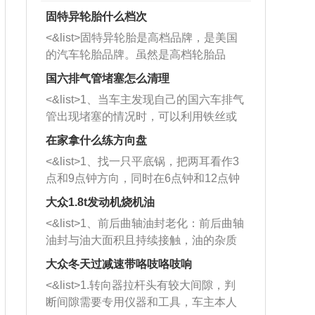
固特异轮胎什么档次
<&list>固特异轮胎是高档品牌，是美国
的汽车轮胎品牌。虽然是高档轮胎品
牌，但是中高低端的轮胎都有生产，这
国六排气管堵塞怎么清理
也是为了更好的开拓市场。
<&list>1、当车主发现自己的国六车排气
管出现堵塞的情况时，可以利用铁丝或
者是细棍，直接将杂物给取出来，如果
在家拿什么练方向盘
堵塞情况比较严重，也可以采取应急措
<&list>1、找一只平底锅，把两耳看作3
施。 <&list>2、直接利用木棍将所有的
点和9点钟方向，同时在6点钟和12点钟
杂物推到排气管里面的位置处，然后将
方向做一个标记。 <&list>2、双手握住
三元催化器拆解开，就可以将堵塞的东
大众1.8t发动机烧机油
平底锅两耳，然后往左打半圈、一圈、
西取出来。但如果是因为积碳过多引起
<&list>1、前后曲轴油封老化：前后曲轴
一圈半的练习，往右同样也要打相同的
的堵塞，就需要将三元催化器泡在草酸
油封与油大面积且持续接触，油的杂质
圈数。 <&list>3、最后强调要反复练
中进行清洗。 <&list>3、也可以利用清
和发动机内持续温度变化使其密封效果
习，这样就可以形成肌肉记忆，在真实
大众冬天过减速带咯吱咯吱响
洗剂对堵塞的情况得到解决，将清洗剂
逐渐减弱，导致渗油或漏油。<&list>2、
驾驶车辆时，不需要记忆也能打好方
放在燃油箱中，与燃油混合后，车辆启
<&list>1.转向器拉杆头有较大间隙，判
活塞间隙过大：积碳会使活塞环与缸体
向。
动时，就可以和汽油一起进入到燃烧
断间隙需要专用仪器和工具，车主本人
的间隙扩大，导致机油流入燃烧室中，