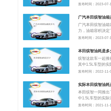
马力发动机的车型，N
发布时间：2023-07-17
油箱容量为50L，加
131马力发动机的车型
版、先锋版2款，配
广汽本田缤智油箱
0款-22-TURB
广汽本田缤智油箱
NEDC百公里油耗
力，油箱容积决定
距离如下：配备1
产的一款SUV，由
发布时间：2023-07-17
为50/5.1*100=980
例：其搭载了1.5
km。配备177马
为155牛米，其配
6.1*100=8
本田缤智油耗是多
mm、高1605mm
身、道路状态、自
缤智这款车一起推行
惯：驾驶粗暴，比
其中1.5L车型的实
车本身：排量大的
际耗油量为7.9
发布时间：2022-11-03
的汽油燃烧做功。
中，优良的车况才
道路状态：土路、
车的耗油量影响也
实际本田缤智油耗
会增加。自然风：
致点火弱等都是会
低，发动机缸体温
本田缤智一同推出了
耗油量自然而然便
能燃烧，油耗增大
中1.5L车型的实际
一定要按期换，必
会增大油耗。
为7.9L。实际
发布时间：2021-11-10
嘴，节气门，油路
一排量的汽车，产