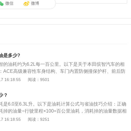
微信
微博
油是多少?
智的油耗约为6.2L每一百公里。以下是关于本田缤智汽车的相
：ACE高级兼容性车身结构、车门内置防侧撞保护杆、前后防
稳定性控制系统、ABS防抱死制动系统等。车型特点：从车身侧
 16:18:55
阅读：9501
线则营造出标准的SUV造型，角度垂直的车头与车尾使得全车
流线型伸手大众喜爱，这也是能够脱颖而出的原因之一。
少？
是6.0至6.3L升。以下是油耗计算公式与省油技巧介绍：正确
耗掉的油量÷行驶里程×100=百公里油耗，消耗掉的油量数据相
般采用满油箱为初始数据，行驶一段距离后再次加满油箱，最
 16:18:55
阅读：9251
加油量数据为准。节省油耗技巧：怠速超过1分钟的用油量与