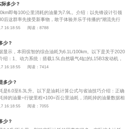
油持平，发动机空转5分钟的油耗可以让汽车行驶超过1公里。
耗实际多少？
100km即每100公里消耗的油量为7.9L。介绍：以先锋设计引领
80后这群率先接受新事物，敢于体验并乐于传播的“潮流先行
拓80后新世代用户市场的前瞻车型，缤智代表了一种契合年轻群
 16:18:55
阅读：8788
敢打破界限，放胆颠覆世界，鼓励年轻人不被束缚、勇于践
设计理念为“Dynamic-Cross-Solid”，将轿跑车的时尚外观
多少？
的形象这两种看似矛盾的元素实现了完美融合，并为SUV的设计
显示，本田缤智的综合油耗为6.1L/100km。以下是关于2020
这样的先锋设计理念，通过充满力量感的前脸、轿跑风格的车
绍：1、动力系统：搭载1.5L自然吸气4缸的L15B3发动机，
下部以及五种灵动的外观色系得以有力呈现。
挡手动变速箱。2、车身尺寸：长宽高分别为4328mm、1772
 16:18:55
阅读：7414
轴距是2610mm，前轮距是1535mm，后轮距是1540mm。3、
式是前置前驱，前悬架是麦弗逊式独立悬架，后悬架是扭力梁
是多少？
是6.0至6.3L升。以下是油耗计算公式与省油技巧介绍：正确
耗掉的油量÷行驶里程×100=百公里油耗，消耗掉的油量数据相
般采用满油箱为初始数据，行驶一段距离后再次加满油箱，最
 16:18:55
阅读：7055
加油量数据为准。节省油耗技巧：怠速超过1分钟的用油量与
油持平，发动机空转5分钟的油耗可以让汽车行驶超过1公里。
多少？