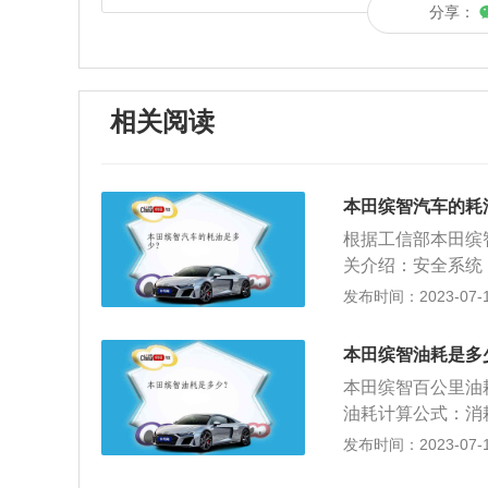
分享：
相关阅读
本田缤智汽车的耗
根据工信部本田缤
关介绍：安全系统
撞梁、VSA车辆
发布时间：2023-07-17
面来看，平直的腰
更加硬朗。整体的
本田缤智油耗是多
本田缤智百公里油耗
油耗计算公式：消
对比较难取得，一
发布时间：2023-07-17
后以加油站提供的