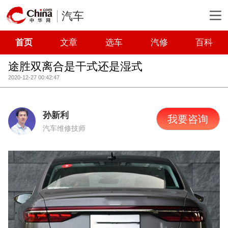
汽车
首页
文章
选车
汽修
百科
途胜双离合是干式还是湿式
2020-12-27 00:42:47
孙新利
我要咨询
汽车维修技师