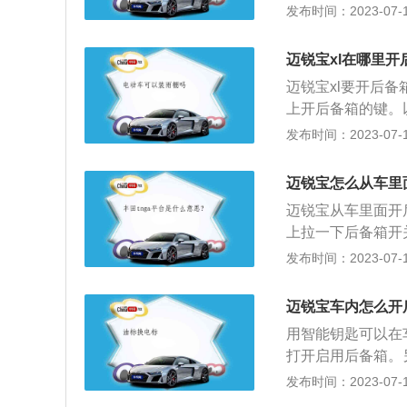
码产品、名酒名烟
发布时间：2023-07-17
气，加上路途颠簸
生摩擦:如果汽车
炸。为了自身安全
迈锐宝xl在哪里开
饮料等食用品不要
迈锐宝xl要开后
易产生异味。4、
上开后备箱的键。
响，还会增加车载
先进中高级车平台
发布时间：2023-07-17
理放置物品的习惯
造以及高标准全球
标准，带来更智能
迈锐宝怎么从车里
用535T智能直
迈锐宝从车里面开
率达到121千瓦，在
上拉一下后备箱开
矩。
钮也可以打开后备箱
发布时间：2023-07-17
33mm、宽1854
压发动机，最大功
迈锐宝车内怎么开
独立悬挂，后悬挂
用智能钥匙可以在
打开启用后备箱。
的按钮就是后备箱
发布时间：2023-07-17
到后备箱开关。打