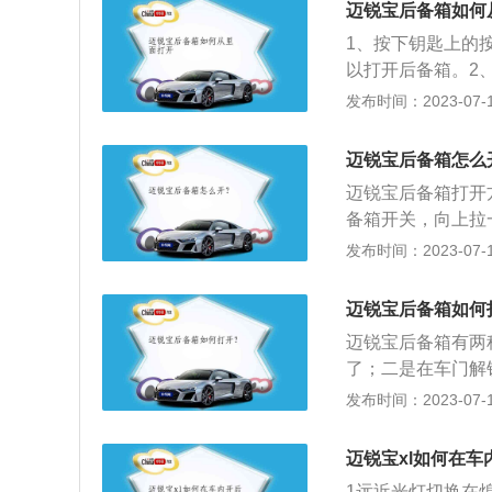
迈锐宝后备箱如何
1、按下钥匙上的
以打开后备箱。2
灯旁边的按钮，后
发布时间：2023-07-17
备箱最常用的方式
箱开启按钮，就可
迈锐宝后备箱怎么
能是因为后备箱与
迈锐宝后备箱打开
可以从后面打开后
备箱开关，向上拉
会增加车辆的油耗
宝汽车遥控钥匙上的
发布时间：2023-07-17
封闭的空间，温度
平台打造，迈锐宝搭载
长时间存放在后备
速手自一体变速箱
拿出来。
迈锐宝后备箱如何
这款车的长宽高分别为
迈锐宝后备箱有两
了；二是在车门解
车，搭载了1.5t
发布时间：2023-07-17
24kw，最大扭矩为
72mm，车身结构
迈锐宝xl如何在车
1远近光灯切换在