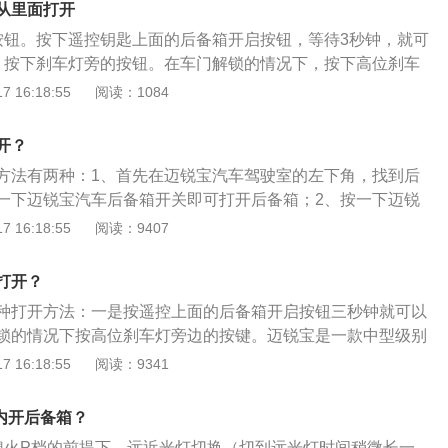
从里面打开
按钮。按下遥控钥匙上面的后备箱开启按钮，等待3秒钟，就可
、按下刹车灯旁的按钮。在车门解锁的情况下，按下高位刹车
备箱就会打开。按下遥控钥匙的按键应该是大多数车主打开后
 16:18:55
阅读：1084
，如果是配备智能感应钥匙的车型，在一定范围内，按下后备
以直接打开后备箱。如果驾驶员的车型没有配备这个按钮，可
开？
车门锁是一起的。只要按下钥匙上的解锁键，打开中央锁，就
方法有两种：1、首先在迈锐宝汽车驾驶室的左下角，找到后
备箱。在使用车辆的过程中，不要在后备箱里放太多的物品，
一下迈锐宝汽车后备箱开关即可打开后备箱；2、按一下迈锐
。驾驶员也不要在后备箱内放置易燃易爆物品，后备箱是一个
按钮可以打开后备箱。迈锐宝是基于通用的缩短的EpsilonII
 16:18:55
阅读：9407
上升快，如果温度过高，非常容易发生危险。水果和蔬菜不宜
了Ecotec2.0L或2.4LSIDI缸内直喷自然吸气发动机，搭配6
箱里，时间一长就容易腐烂，驾驶员要记得及时把水果和蔬菜
，性能达到主流中型车阵营中的先进水平。在车身尺寸方面，
打开？
4855mm、1854mm、1477mm，轴距为2737mm。
种打开方法：一是按遥控上面的后备箱开启按钮三秒钟就可以
锁的情况下按高位刹车灯旁边的按键。迈锐宝是一款中型级别
169马力l4发动机和9挡手自一体变速箱。该发动机的最大功率为1
 16:18:55
阅读：9341
250nm。迈锐宝车身的长宽高分别是4933mm、1854mm、14
为4门5座三厢车，最高车速可达到每小时205km。
内开后备箱？
熄火P档的前提下，远近光灯切换（切到远光灯时间稍微长一