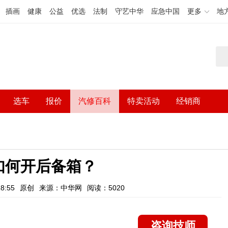
插画
健康
公益
优选
法制
守艺中华
应急中国
更多
地
选车
报价
汽修百科
特卖活动
经销商
如何开后备箱？
8:55
原创
来源：中华网
阅读：5020
咨询技师