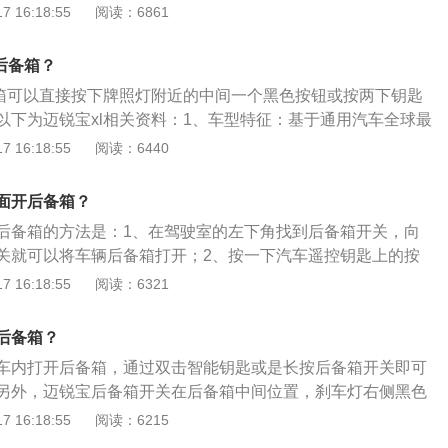
等贵重物品，切记不要随意放在后备箱里.2、汽车颠簸容易产
 16:18:55
阅读：6861
，很可能发生爆炸。
后备箱存放打火机、煤气罐、胶类物品，很容易产生自燃或者爆
着想，千万不要在汽车后备箱中存放这些危险品。3、食品、
后备箱？
长期存放在后备箱里:由于汽车温度过高，容易加速变质，还容
备箱可以直接按下牌照灯附近的中间一个黑色按钮或按两下钥匙
过重的杂物：长期存放容易使后备箱负荷过高，对悬挂造成影
以下为迈锐宝xl相关资料：1、车型特征：基于通用汽车全球最
负荷和油耗。5、宽敞的后备箱需要合理利用：应该养成有条
打造，全面引入通用汽车以智能驱动科技，全球领先的智能制
 16:18:55
阅读：6440
。
供应链打造的全新一代驱动系统，全系车型全面满足国六排放
、更节能、更环保的中高级轿车驾享体验；2、动力方面：采
面开后备箱？
喷涡轮发动机与CVT智能无级变速箱的全新动力组合，最大额定功
后备箱的方法是：1、在驾驶室的左下角找到后备箱开关，向
1500-4000转/分的平台范围内可迸发出240牛·米的峰值扭
关就可以将车辆后备箱打开；2、按一下汽车遥控钥匙上的按
。迈锐宝xl是一款中型4门5座三厢车，其车身尺寸是：长49
 16:18:55
阅读：6321
mm、高1472mm，轴距为2829mm。迈锐宝xl搭载了1.5T涡轮增
率是124千瓦，最大扭矩是250牛米，其前悬挂使用了麦弗逊式
后备箱？
使用了多连杆式独立悬挂。
车内打开后备箱，通过双击智能钥匙或是长按后备箱开关即可
另外，迈锐宝后备箱开关在后备箱中间位置，刹车灯右侧黑色
开关，假如在后备箱找不打开关，可以在主行驶左侧车门上找
 16:18:55
阅读：6215
开车门内以后，在主行驶车门的下方有一个后备箱开关按键，