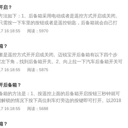
拨动按键即可打开后备箱。更多介绍如下：1、需要注意的
开启？
不是自动打开启用或关闭，在打开或是关闭后备箱时，需要注
方法如下：1、后备箱采用电动或者是遥控方式开启或关闭。
般情况下来讲，家用后备箱容积在400-600L上下，需要注意
只需按一下车里的按钮或者是遥控钥匙，后备箱就会自己打
过程中，一定不要在后备箱装载过多的货物，假如装载太多货
备箱，就按一下后备箱里的关闭按钮或者车内的关闭按钮后，
 16:18:55
阅读：5970
自身的重量增重，添加车辆耗油。3、在用车辆的过程中，不
箱就会自己关闭。2、钥匙遥控控制开启后备箱直接按下车钥
燃易爆的物品，特别是在温度太高的状态下，后备箱因为是密
钮，按解锁键后尾箱也会解锁。配备了智能感应钥匙的车型，
十分快，十分容易发生危险。
箱？
定的范围内（一般为1米左右），按下尾箱上的开关，就可以
者是遥控方式开开启或关闭。迈锐宝开后备箱有以下四个步
室左下角，找到后备箱开关。2、向上拉一下汽车后备箱开关可
开。3、外按一下汽车遥控钥匙上按钮也可以打开后备箱。以
 16:18:55
阅读：5875
1.车身尺寸，轴距2.7米。2.动力方面搭载Ecotec2.0L或2.4
自然吸气发动机，搭配6速手自一体变速箱。
开后备箱？
备箱的方法是：1、按遥控上面的后备箱开启按钮三秒钟就可
门解锁的情况下按下高位刹车灯旁边的按键即可打开。以2018
，其是一款中型车，车身尺寸是：长4855mm、宽1854m
 16:18:55
阅读：5688
轴距为2737mm，车身重量为1520kg。2018款雪佛兰迈锐宝前
立悬架，后悬架是多连杆式独立悬架，其搭载了1.5t涡轮增压
箱？
170ps，最大扭矩是250nm，最大功率是125kw，与其匹配