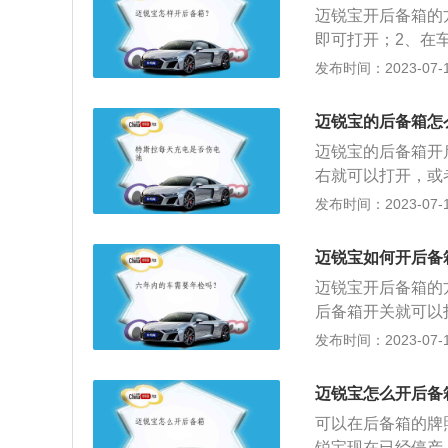
迈锐宝开后备箱的
的是6挡手自一体
即可打开；2、在
采用电动或者是遥
发布时间：2023-07-17
的关闭按钮或者车
车的中高级车，与
迈锐宝的后备箱怎
为4855mm、185
迈锐宝的后备箱开
右就可以打开，或
备箱也有大小之分
发布时间：2023-07-17
架指示牌、灭火器
4855mm、185
迈锐宝如何开后备
机，最大功率为12
迈锐宝开后备箱的
后备箱开关就可以
迈锐宝是上海通用
发布时间：2023-07-17
体式结构和氙气光
具有强大的稳定性，具
迈锐宝怎么开后备
m。
可以在后备箱的牌
锐宝现在已经停产