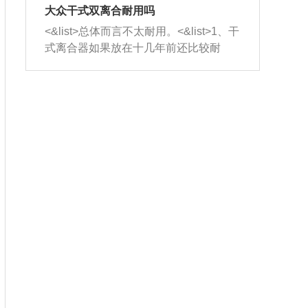
室，最后形成废气排出，就可以让三元
无法制作，需要将车辆送到修理厂或4s
造成烧机油。<&list>3、机油粘度。使用
大众干式双离合耐用吗
催化器得到清洗，排气管堵塞的情况就
店；<&list>2.车辆半轴套管防尘罩破
机油粘度过小的话，同样会有烧机油现
<&list>总体而言不太耐用。<&list>1、干
能够得到解决。
裂，破裂后会出现漏油现象，使半轴磨
象，机油粘度过小具有很好的流动性，
式离合器如果放在十几年前还比较耐
损严重，磨损的半轴容易损坏，产生异
容易窜入到气缸内，参与燃烧。<&list>
用，但是由于现在的汽车发动机动力输
响；<&list>3.稳定器的转向胶套和球头
4、机油量。机油量过多，机油压力过
出越来越高，使得干式离合器散热不足
老化，一般是使用时间过长造成的。解
大，会将部分机油压入气缸内，也会出
的缺陷也逐渐暴露出来。<&list>2、由于
决方法是更换新的质量好的转向橡胶套
现烧机油。<&list>5、机油滤清器堵塞：
干式双离合的工作环境暴露在空气中，
和球头。
会导致进气不畅，使进气压力下降，形
而离合器的散热也是通离合器罩上面的
成负压，使机油在负压的情况下吸入燃
几个小孔来进行散热。但是在行驶过程
烧室引起烧机油。<&list>6、正时齿轮或
中变速箱需要换挡，就不得不使得离合
链条磨损：正时齿轮或链条的磨损会引
器频繁工作。<&list>3、长时间的低速行
起气阀和曲轴的正时不同步。由于轮齿
驶以及过于频繁的启停，导致离合器的
或链条磨损产生的过量侧隙，使得发动
温度不断升高，而低速行驶时空气流动
机的调节无法实现：前一圈的正时和下
效率不高，无法将离合器中的热量有效
一圈可能就不一样。当气阀和活塞的运
的带走，导致离合器内部的温度不断升
动不同步时，会造成过大的机油消耗。
高，加速离合器的磨损。
解决方法：更换正时齿轮或链条。<&list
>7、内垫圈、进风口破裂：新的发动机
设计中，经常采用各种由金属和其他材