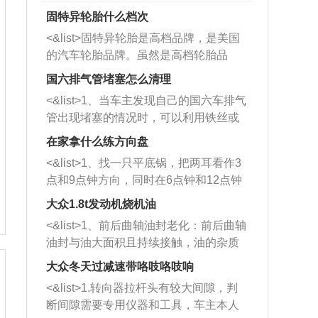
固特异轮胎什么档次
<&list>固特异轮胎是高档品牌，是美国
的汽车轮胎品牌。虽然是高档轮胎品
牌，但是中高低端的轮胎都有生产，这
国六排气管堵塞怎么清理
也是为了更好的开拓市场。
<&list>1、当车主发现自己的国六车排气
管出现堵塞的情况时，可以利用铁丝或
者是细棍，直接将杂物给取出来，如果
在家拿什么练方向盘
堵塞情况比较严重，也可以采取应急措
<&list>1、找一只平底锅，把两耳看作3
施。 <&list>2、直接利用木棍将所有的
点和9点钟方向，同时在6点钟和12点钟
杂物推到排气管里面的位置处，然后将
方向做一个标记。 <&list>2、双手握住
三元催化器拆解开，就可以将堵塞的东
大众1.8t发动机烧机油
平底锅两耳，然后往左打半圈、一圈、
西取出来。但如果是因为积碳过多引起
<&list>1、前后曲轴油封老化：前后曲轴
一圈半的练习，往右同样也要打相同的
的堵塞，就需要将三元催化器泡在草酸
油封与油大面积且持续接触，油的杂质
圈数。 <&list>3、最后强调要反复练
中进行清洗。 <&list>3、也可以利用清
和发动机内持续温度变化使其密封效果
习，这样就可以形成肌肉记忆，在真实
大众冬天过减速带咯吱咯吱响
洗剂对堵塞的情况得到解决，将清洗剂
逐渐减弱，导致渗油或漏油。<&list>2、
驾驶车辆时，不需要记忆也能打好方
放在燃油箱中，与燃油混合后，车辆启
<&list>1.转向器拉杆头有较大间隙，判
活塞间隙过大：积碳会使活塞环与缸体
向。
动时，就可以和汽油一起进入到燃烧
断间隙需要专用仪器和工具，车主本人
的间隙扩大，导致机油流入燃烧室中，