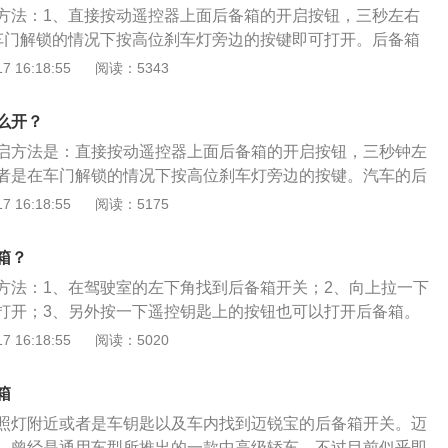
方法：1、直接按动遥控器上面后备箱的开启按钮，三秒左右
变速箱。
车门解锁的情况下按高位刹车灯旁边的按键即可打开。后备箱
控方式进行开启或关闭，如果要关闭后备箱，按一下后备箱里
 16:18:55
阅读：5343
内的关闭按钮即可。迈锐宝全称雪佛兰迈锐宝，是一款通用汽
别克“双君”系出同门。在车身尺寸方面，迈锐宝的长宽高分别
么开？
4mm、1476mm。
启方法是：直接按动遥控器上面后备箱的开启按钮，三秒钟左
者是在车门解锁的情况下按高位刹车灯旁边的按键。汽车的后
，后备箱一般有汽车的备胎、车辆的急救包、随车工包、三脚
 16:18:55
阅读：5175
、车载冰箱和油箱盖的紧急拉线。迈锐宝的长宽高尺寸分别是
4mm、1476mm，轴距是2737mm。该车动力方面搭载1.5T发动
箱？
5kW，传动系统采用6速手自一体变速箱。
方法：1、在驾驶室的左下角找到后备箱开关；2、向上拉一下
打开；3、另外按一下遥控钥匙上的按钮也可以打开后备箱。
旗下的一款中高级车，大灯和进气格栅融为一体，采用远近一
 16:18:55
阅读：5020
源。迈锐宝的4缸发动机是一款通用自主研发的一款发动机，
备最大马力170ps，最大功率125kw，最大扭矩250.3n
箱
照灯附近或者是车钥匙以及车内找到迈锐宝的后备箱开关。迈
，曾经是通用车型所推出的一款中高级轿车，不过目前似乎即