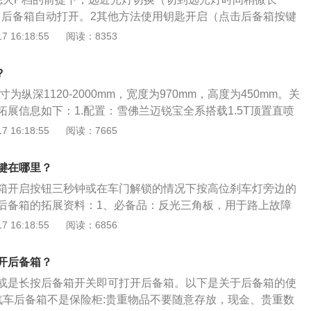
下，后备箱自动打开。2其他方法使用钥匙开启（点击后备箱按键
箱上的黑色按钮才能将其开启。
 16:18:55
阅读：8353
?
为纵深1120-2000mm，宽度为970mm，高度为450mm。关
展信息如下：1.配置：雪佛兰迈锐宝全系搭载1.5T顶置直喷
手自一体DSS智能启停变速箱。如此高的配置，在同一级别的
 16:18:55
阅读：7665
。1.5T的发动机搭配6速的变速箱，使这辆车拥有强大的动
油耗也很低。如果想买差不多价位的汽车，这款雪佛兰迈锐宝
键在哪里？
。2.外观：现在年轻人买车比较注重汽车的外观，喜欢购买运
箱开启按钮三秒钟或在车门解锁的情况下按高位刹车灯旁边的
，雪佛兰迈锐宝就是这么一款汽车。这辆车走的就是运动风，
后备箱的拓展资料：1、必备品：反光三角板，用于路上故障
量，具有灵活性。正如外观那样，当坐进车内，启动汽车，抬
器，用于车辆意外起火。灰尘掸子，主要用来掸玻璃。小型应
 16:18:55
阅读：6856
的那一刻，就可以感受到这款车的力量。
者自救；扳手千斤顶等工具，用于爆胎后换胎。2、注意事
时不要把后备箱装满；不要把后备箱当成“储藏室”；不要把食
开后备箱？
备箱。箱垫最好采用化纤、棉毛等制品，不要用沉重的地胶，
或是长按后备箱开关即可打开后备箱。以下是关于后备箱的使
10千克到15千克左右，会对油耗产生影响。不要将打火机、发
汽车后备箱不是保险柜:贵重物品不要随意存放，现金、贵重数
放在后备箱，因为后备箱的空间更加密闭，如果遇到高温天