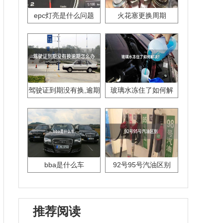
epc灯亮是什么问题
火花塞更换周期
驾驶证到期没有换,逾期
玻璃水冻住了如何解
怎么办??
决？
bba是什么车
92号95号汽油区别
推荐阅读