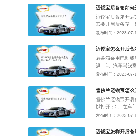
只要微微用力向上
迈锐宝后备箱如何
是，假如后备箱并
迈锐宝后备箱开启
意避免夹手。2、一
若要开启后备箱，
的是，在用车辆的
开，如果要关闭后
发布时间：2023-07-17
物，会影响到车辆
或者是遥控钥匙备
要在后备箱放置易
匙的后备箱开启按
闭空间，温度升高
迈锐宝怎么开后备
只要遥控钥匙在一
后备箱采用电动或
直接打开后备箱。
骤：1、汽车驾驶
以将车辆后备箱打
发布时间：2023-07-17
下是迈锐宝扩展资料：
LSIDI缸内直喷
雪佛兰迈锐宝怎么
雪佛兰迈锐宝开后
以打开；2、在车
款雪佛兰迈锐宝为例
发布时间：2023-07-17
m、高1476mm，
悬架是麦弗逊式独
迈锐宝怎样开后备
发动机，最大马力是