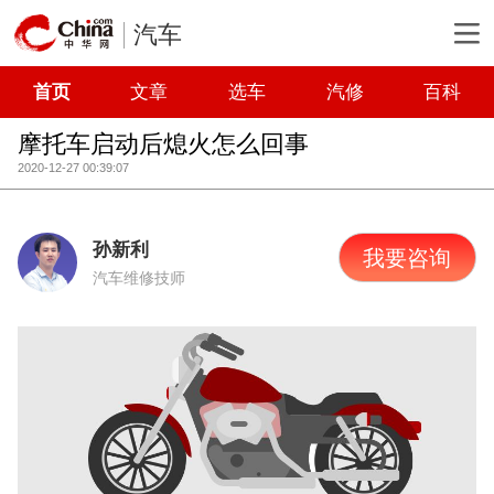
汽车
首页
文章
选车
汽修
百科
摩托车启动后熄火怎么回事
2020-12-27 00:39:07
孙新利
我要咨询
汽车维修技师