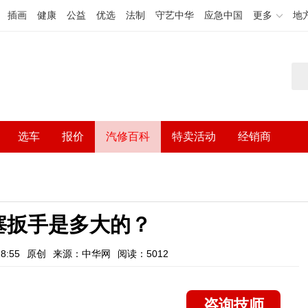
插画
健康
公益
优选
法制
守艺中华
应急中国
更多
地
选车
报价
汽修百科
特卖活动
经销商
塞扳手是多大的？
8:55
原创
来源：中华网
阅读：5012
咨询技师