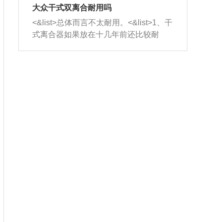
室，最后形成废气排出，就可以让三元
无法制作，需要将车辆送到修理厂或4s
造成烧机油。<&list>3、机油粘度。使用
大众干式双离合耐用吗
催化器得到清洗，排气管堵塞的情况就
店；<&list>2.车辆半轴套管防尘罩破
机油粘度过小的话，同样会有烧机油现
<&list>总体而言不太耐用。<&list>1、干
能够得到解决。
裂，破裂后会出现漏油现象，使半轴磨
象，机油粘度过小具有很好的流动性，
式离合器如果放在十几年前还比较耐
损严重，磨损的半轴容易损坏，产生异
容易窜入到气缸内，参与燃烧。<&list>
用，但是由于现在的汽车发动机动力输
响；<&list>3.稳定器的转向胶套和球头
4、机油量。机油量过多，机油压力过
出越来越高，使得干式离合器散热不足
老化，一般是使用时间过长造成的。解
大，会将部分机油压入气缸内，也会出
的缺陷也逐渐暴露出来。<&list>2、由于
决方法是更换新的质量好的转向橡胶套
现烧机油。<&list>5、机油滤清器堵塞：
干式双离合的工作环境暴露在空气中，
和球头。
会导致进气不畅，使进气压力下降，形
而离合器的散热也是通离合器罩上面的
成负压，使机油在负压的情况下吸入燃
几个小孔来进行散热。但是在行驶过程
烧室引起烧机油。<&list>6、正时齿轮或
中变速箱需要换挡，就不得不使得离合
链条磨损：正时齿轮或链条的磨损会引
器频繁工作。<&list>3、长时间的低速行
起气阀和曲轴的正时不同步。由于轮齿
驶以及过于频繁的启停，导致离合器的
或链条磨损产生的过量侧隙，使得发动
温度不断升高，而低速行驶时空气流动
机的调节无法实现：前一圈的正时和下
效率不高，无法将离合器中的热量有效
一圈可能就不一样。当气阀和活塞的运
的带走，导致离合器内部的温度不断升
动不同步时，会造成过大的机油消耗。
高，加速离合器的磨损。
解决方法：更换正时齿轮或链条。<&list
>7、内垫圈、进风口破裂：新的发动机
设计中，经常采用各种由金属和其他材