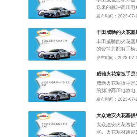
体最下部装有弯曲
送来的脉冲高压电
的混合气体。火花
发布时间：2023-07-17
塞、座型火花塞、
车型，其车身尺寸长宽
丰田威驰的火花塞
m。外观方面，威
丰田威驰的火花塞
灯，倒也不乏精致
的套筒并配有手柄
很深处的螺栓或螺
发布时间：2023-07-17
一款小型车，这款车
m、高1490mm
威驰火花塞扳手是
配色，整体质感很
威驰火花塞扳手是
感。
的脉冲高压电放电
合气体。火花塞主
发布时间：2023-07-17
座型火花塞、极型
开发的家庭入门级
大众途安火花塞扳
腿部空间让人满意
大众途安火花塞扳手
塞。火花塞材质越