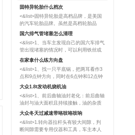
固特异轮胎什么档次
<&list>固特异轮胎是高档品牌，是美国
的汽车轮胎品牌。虽然是高档轮胎品
牌，但是中高低端的轮胎都有生产，这
国六排气管堵塞怎么清理
也是为了更好的开拓市场。
<&list>1、当车主发现自己的国六车排气
管出现堵塞的情况时，可以利用铁丝或
者是细棍，直接将杂物给取出来，如果
在家拿什么练方向盘
堵塞情况比较严重，也可以采取应急措
<&list>1、找一只平底锅，把两耳看作3
施。 <&list>2、直接利用木棍将所有的
点和9点钟方向，同时在6点钟和12点钟
杂物推到排气管里面的位置处，然后将
方向做一个标记。 <&list>2、双手握住
三元催化器拆解开，就可以将堵塞的东
大众1.8t发动机烧机油
平底锅两耳，然后往左打半圈、一圈、
西取出来。但如果是因为积碳过多引起
<&list>1、前后曲轴油封老化：前后曲轴
一圈半的练习，往右同样也要打相同的
的堵塞，就需要将三元催化器泡在草酸
油封与油大面积且持续接触，油的杂质
圈数。 <&list>3、最后强调要反复练
中进行清洗。 <&list>3、也可以利用清
和发动机内持续温度变化使其密封效果
习，这样就可以形成肌肉记忆，在真实
大众冬天过减速带咯吱咯吱响
洗剂对堵塞的情况得到解决，将清洗剂
逐渐减弱，导致渗油或漏油。<&list>2、
驾驶车辆时，不需要记忆也能打好方
放在燃油箱中，与燃油混合后，车辆启
<&list>1.转向器拉杆头有较大间隙，判
活塞间隙过大：积碳会使活塞环与缸体
向。
动时，就可以和汽油一起进入到燃烧
断间隙需要专用仪器和工具，车主本人
的间隙扩大，导致机油流入燃烧室中，