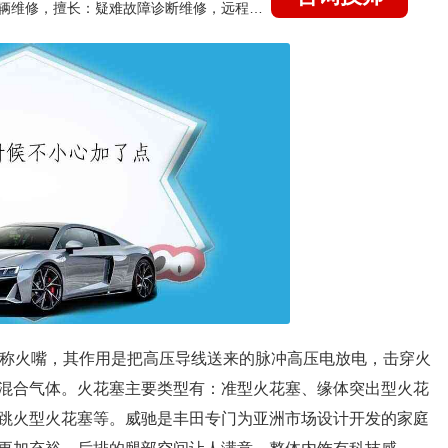
国家认证的汽车维修技师，15年德美日等各系车辆维修，擅长：疑难故障诊断维修，远程维修技术指导
俗称火嘴，其作用是把高压导线送来的脉冲高压电放电，击穿火
混合气体。火花塞主要类型有：准型火花塞、缘体突出型火花
跳火型火花塞等。威驰是丰田专门为亚洲市场设计开发的家庭