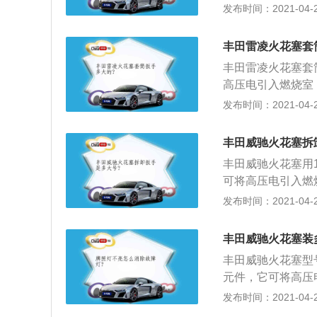
质以及型号。火花
发布时间：2021-04-26
圈固定螺栓；检查
极是否磨损等）；
丰田雷凌火花塞套
塞；用清洁布遮盖
丰田雷凌火花塞套
对正火花塞，安装
高压电引入燃烧室
断火花塞；4、检
合气。火花塞的更
发布时间：2021-04-26
火花塞孔使用数字
螺栓；检查火花塞
三件套；5、使用
磨损等）；2、选
丰田威驰火花塞拆
清洁布遮盖住气缸
丰田威驰火花塞用
花塞，安装到位，
可将高压电引入燃
塞；4、检查新火
燃混合气。火花塞
发布时间：2021-04-26
孔使用数字式扭力
固定螺栓；检查火
安装三件套；5、
是否磨损等）；2
位。
丰田威驰火花塞装
塞；用清洁布遮盖
丰田威驰火花塞型号
对正火花塞，安装
元件，它可将高压
断火花塞；4、检
缸中的可燃混合气
发布时间：2021-04-26
火花塞孔使用数字
点火线圈固定螺栓
擎盖，安装三件套