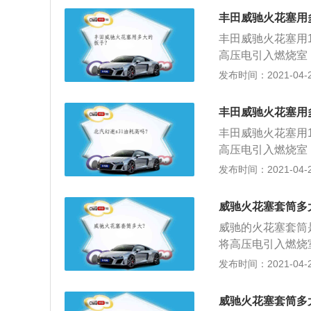
检查电极是否磨损
整理工位。
丰田威驰火花塞用
出火花塞；用清洁
丰田威驰火花塞用
火线圈对正火花塞
高压电引入燃烧室
隙，并判断火花塞
合气。火花塞的更
发布时间：2021-04-26
筒，旋入火花塞孔
螺栓；检查火花塞
关，打开引擎盖，
磨损等）；2、选
消除故障，整理工
丰田威驰火花塞用
清洁布遮盖住气缸
丰田威驰火花塞用
花塞，安装到位，
高压电引入燃烧室
塞；4、检查新火
合气。火花塞的更
发布时间：2021-04-26
孔使用数字式扭力
螺栓；检查火花塞
安装三件套；5、
磨损等）；2、选
位。
威驰火花塞套筒多
清洁布遮盖住气缸
威驰的火花塞套筒
花塞，安装到位，
将高压电引入燃烧
塞；4、检查新火
混合气。火花塞的
发布时间：2021-04-26
孔使用数字式扭力
花塞孔配装，上部
安装三件套；5、
2、金属杆是中心
位。
威驰火花塞套筒多
杆上端装有接线螺