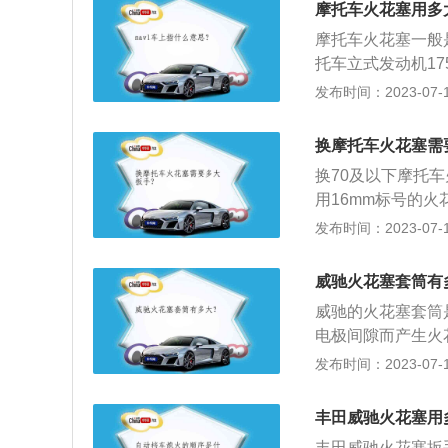
摩托车火花塞用多
摩托车火花塞一般是
托车立式发动机17
mm和16mm的
发布时间：2023-07-17
扳手有14mm(多用
130等排量。还
换摩托车火花塞需
号。
换70及以下摩托车
用16mm标号的
件，它可将高压电
发布时间：2023-07-17
中的可燃混合气。
火花塞、座型火花
威驰火花塞套筒有
塞安装在发动机的
威驰的火花塞套筒
来，小汽车上的发
电极间隙而产生火
1、钢壳：钢壳下
发布时间：2023-07-17
用于装火花塞套筒
与中心电极上端通
丰田威驰火花塞用
体与中心电极之间
丰田威驰火花塞扳