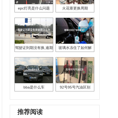
epc灯亮是什么问题
火花塞更换周期
驾驶证到期没有换,逾期
玻璃水冻住了如何解
怎么办??
决？
bba是什么车
92号95号汽油区别
推荐阅读