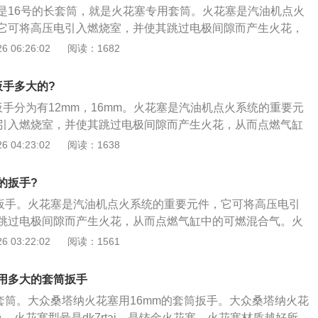
是16号的长套筒，就是火花塞专用套筒。火花塞是汽油机点火
时绝缘；4、钢壳体最下部装有弯曲的侧电极；5、钢壳外部的
它可将高压电引入燃烧室，并使其跳过电极间隙而产生火花，
可燃混合气。火花塞的结构介绍如下：1、钢壳：钢壳下部是
 06:26:02
阅读：1682
盖火花塞孔配装，上部有外六方螺母，用于装火花塞套筒，以
；2、金属杆是中心电极。金属杆下端与中心电极上端通过导
扳手多大的?
属杆上端装有接线螺母；3、在钢制壳体与中心电极之间有高
手分为有12mm，16mm。火花塞是汽油机点火系统的重要元
，使中心电极在通电时绝缘；4、钢壳体最下部装有弯曲的侧
引入燃烧室，并使其跳过电极间隙而产生火花，从而点燃气缸
部的中部有铜制垫圈。
火花塞的更换步骤如下：1、拔下点火线圈线束插头，拆卸点
 04:23:02
阅读：1638
检查火花塞（检查接线柱是否损坏，检查绝缘体是否击穿，检
）；2、选择合适工具，组装工具，拆卸火花塞，并逐个取出
的扳手?
遮盖住气缸上火花塞孔，避免物体进入缸体内部；3、将点火
的扳手。火花塞是汽油机点火系统的重要元件，它可将高压电引
安装到位，使用工具旋入螺栓；清洁量具，测量火花塞间隙，
跳过电极间隙而产生火花，从而点燃气缸中的可燃混合气。火
、检查新火花塞外观是否存在问题，将火花塞装入专用套筒，
下：1、钢壳：钢壳下部是细螺纹，用于与缸盖火花塞孔配
 03:22:02
阅读：1561
数字式扭力扳手，调至25nm，拧紧火花塞，关闭点火开关，打
螺母，用于装火花塞套筒，以拧紧或拧出火花塞；2、金属杆
件套；5、使用数字式扭力扳手拧紧至8nm。启动车辆，消除故
杆下端与中心电极上端通过导体玻璃体接触，金属杆上端装有
用多大的套筒扳手
钢制壳体与中心电极之间有高氧化铝陶瓷绝缘体，使中心电极
的套筒。大众桑塔纳火花塞用16mm的套筒扳手。大众桑塔纳火花
、钢壳体最下部装有弯曲的侧电极；5、钢壳外部的中部有铜制
。火花塞型号是dk7rtai，是铱金火花塞。火花塞材质越好所