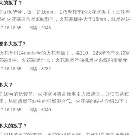
大的扳手？
a7tc型号，扳手是16mm。175摩托车的火花塞扳手：三轮摩
5的火花塞通常是d8tc型号，火花塞扳手大于16mm，就是说14
火花塞扳手都小，在此用不上。常见的火花塞扳手：常见的火花塞
 16:18:55
阅读：9046
于100及以下排量排量)，16mm，多用于110，可能还有125、
有21mm扳手，具体用在多大排量的型号摩托车并没有确定的型
要多大扳手?
火花塞用14mm标号的火花塞扳手，换110、125摩托车火花塞
火花塞扳手。火花塞是什么：火花塞是汽油机点火系统的重要元
引入燃烧室，并使其跳过电极间隙而产生火花，从而点燃气缸
 16:18:55
阅读：8782
火花塞主要类型有：准型火花塞、缘体突出型火花塞、电极型
塞、极型火花塞、面跳火型火花塞。火花塞在什么位置：火花
多大？
侧面或顶部，早期的火花塞靠缸线与分电器连接，最近十多年
是16号的长套筒。火花塞可将高压电引入燃烧室，并使其跳过
动机基本上都改成了点火线圈与火花塞直接相连。
花，从而点燃气缸中的可燃混合气。火花塞的结构介绍如下：
部是细螺纹，用于与缸盖火花塞孔配装，上部有外六方螺母，
 16:18:55
阅读：6040
，以拧紧或拧出火花塞。2、金属杆是中心电极。金属杆下端
过导体玻璃体接触，金属杆上端装有接线螺母。3、在钢制壳
多大的扳手？
有高氧化铝陶瓷绝缘体，使中心电极在通电时绝缘。4、钢壳
手用16的火花塞套筒，火花塞俗称火嘴，其作用是把高压导线