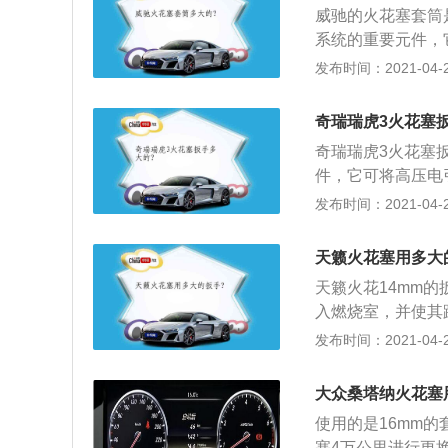
威驰的火花塞套筒
使中心电极在通电
系统的重要元件，
中部有铜制垫圈。
从而点燃气缸中的
发布时间：2021-04-26
细螺纹，用于与缸
拧紧或拧出火花塞
奇瑞瑞虎3火花塞
体玻璃体接触，金
奇瑞瑞虎3火花塞扳
氧化铝陶瓷绝缘体
件，它可将高压电
电极；5、钢壳外
中的可燃混合气。
发布时间：2021-04-26
火线圈固定螺栓；
查电极是否磨损等
天籁火花塞用多大
火花塞；用清洁布
天籁火花14mm
线圈对正火花塞，
入燃烧室，并使其
并判断火花塞；4
花塞的结构介绍如
发布时间：2021-04-26
旋入火花塞孔使用
装，上部有外六方
开引擎盖，安装三
是中心电极。金属
障，整理工位。
大众桑塔纳火花塞
接线螺母；3、在
使用的是16mm
在通电时绝缘；4
塞4万公里进行更换