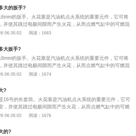
等）；2、选择合适工具，组装工具，拆卸火花塞，并逐个取
多大的扳手?
布遮盖住气缸上火花塞孔，避免物体进入缸体内部；3、将点
16mm的扳手。火花塞是汽油机点火系统的重要元件，它可将
，安装到位，使用工具旋入螺栓；清洁量具，测量火花塞间
，并使其跳过电极间隙而产生火花，从而点燃气缸中的可燃混
；4、检查新火花塞外观是否存在问题，将火花塞装入专用套
换步骤如下：1、拔下点火线圈线束插头，拆卸点火线圈固定
 06:35:02
阅读：1663
使用数字式扭力扳手，调至25nm，拧紧火花塞，关闭点火开
（检查接线柱是否损坏，检查绝缘体是否击穿，检查电极是否
安装三件套；5、使用数字式扭力扳手拧紧至8nm。启动车辆，
择合适工具，组装工具，拆卸火花塞，并逐个取出火花塞；用
位。
多大扳手?
上火花塞孔，避免物体进入缸体内部；3、将点火线圈对正火
16mm的扳手。火花塞是汽油机点火系统的重要元件，它可将
使用工具旋入螺栓；清洁量具，测量火花塞间隙，并判断火花
，并使其跳过电极间隙而产生火花，从而点燃气缸中的可燃混
花塞外观是否存在问题，将火花塞装入专用套筒，旋入火花塞
换步骤如下：1、拔下点火线圈线束插头，拆卸点火线圈固定
 06:35:02
阅读：1674
扳手，调至25nm，拧紧火花塞，关闭点火开关，打开引擎盖，
（检查接线柱是否损坏，检查绝缘体是否击穿，检查电极是否
使用数字式扭力扳手拧紧至8nm。启动车辆，消除故障，整理工
择合适工具，组装工具，拆卸火花塞，并逐个取出火花塞；用
大?
上火花塞孔，避免物体进入缸体内部；3、将点火线圈对正火
是16号的长套筒。火花塞是汽油机点火系统的重要元件，它可
使用工具旋入螺栓；清洁量具，测量火花塞间隙，并判断火花
室，并使其跳过电极间隙而产生火花，从而点燃气缸中的可燃
花塞外观是否存在问题，将火花塞装入专用套筒，旋入火花塞
结构介绍如下：1、钢壳：钢壳下部是细螺纹，用于与缸盖火
 06:26:02
阅读：1676
扳手，调至25nm，拧紧火花塞，关闭点火开关，打开引擎盖，
有外六方螺母，用于装火花塞套筒，以拧紧或拧出火花塞；
使用数字式扭力扳手拧紧至8nm。启动车辆，消除故障，整理工
电极。金属杆下端与中心电极上端通过导体玻璃体接触，金属
大的?
母；3、在钢制壳体与中心电极之间有高氧化铝陶瓷绝缘体，