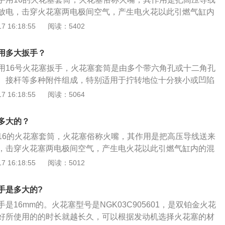
的侧电极。5、钢壳外部的中部有铜制垫圈。
放电，击穿火花塞两电极间空气，产生电火花以此引燃气缸内
塞主要类型有：准型火花塞、缘体突出型火花塞、电极型火花
 16:18:55
阅读：5402
极型火花塞、面跳火型火花塞等。丰田威驰是丰田旗下的一款
高分别为4420mm、1700mm、1490mm，轴距为2550m
用多大扳手？
驰整体上十分和谐，线条圆润，可爱的前脸和有鱼鳞底纹的尾
用16号火花塞扳手，火花塞套筒是由多个带六角孔或十二角孔
，这些都十分符合国人的审美观。
、接杆等多种附件组成，特别适用于拧转地位十分狭小或凹陷
母，套筒有公制和英制之分。丰田威驰是丰田汽车旗下推出的
 16:18:55
阅读：5064
是三厢版的车型。丰田威驰的尺寸为长4420mm、宽1700m
，轴距为2550mm。这款车采用的是家族式的设计，采用了全黑
多大的？
强，中控台采用的是分层设计，在一定程度上提升了内饰的质
16的火花塞套筒，火花塞俗称火嘴，其作用是把高压导线送来
，击穿火花塞两电极间空气，产生电火花以此引燃气缸内的混
要类型有：准型火花塞、缘体突出型火花塞、电极型火花塞、
 16:18:55
阅读：5012
火花塞、面跳火型火花塞等。威驰是丰田专门为亚洲市场设计
车型，由于加长了轴距，使威驰的内部空间更加充裕，后排的
手是多大的?
，整体内饰有科技感。
是16mm的。火花塞型号是NGK03C905601，是双铂金火花
好所使用的的时长就越长久，可以根据发动机选择火花塞的材