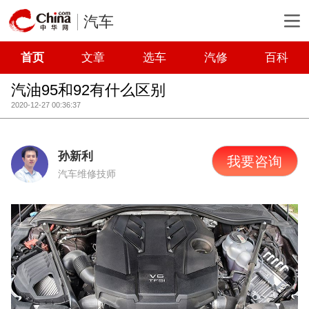
汽车
首页
文章
选车
汽修
百科
汽油95和92有什么区别
2020-12-27 00:36:37
孙新利
我要咨询
汽车维修技师