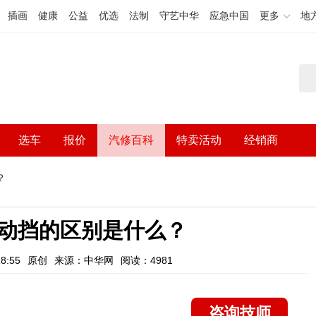
插画
健康
公益
优选
法制
守艺中华
应急中国
更多
地
选车
报价
汽修百科
特卖活动
经销商
？
动挡的区别是什么？
8:55
原创
来源：中华网
阅读：4981
咨询技师