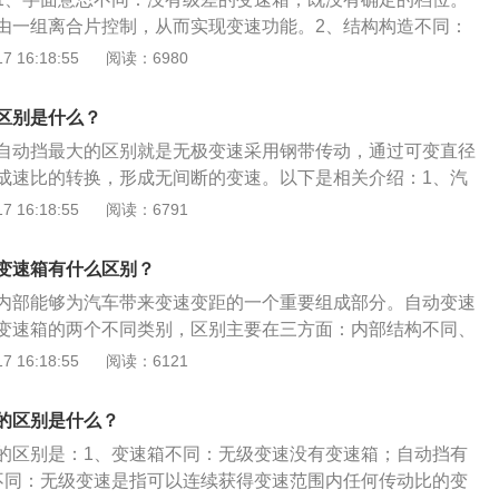
由一组离合片控制，从而实现变速功能。2、结构构造不同：
统变速器简单，体积更小，既没有手动变速器的众多齿轮副，
 16:18:55
阅读：6980
复杂的行星齿轮组。主要靠两组变速轮盘，就可实现速比无级
化不同：自动档只是把手动挡的换档方向改成了直列运动，从
区别是什么？
自动运动，但仍然是由低速到高度一级级的加减档。而无极变
自动挡最大的区别就是无极变速采用钢带传动，通过可变直径
看不见档位的递增递减标识，只能看到前进、倒退等方向性的
成速比的转换，形成无间断的变速。以下是相关介绍：1、汽
高速超车，高速过弯均比自动挡平稳。
车的变速箱可分为手动变速箱（MT）和自动变速箱（AT）两
 16:18:55
阅读：6791
挡和自动挡。而其中的自动变速箱，又可以细分为AT（自动变
半自动变速箱）、DTC（双离合变速箱）和CVT（无级变速箱）
变速箱有什么区别？
其实就是自动挡的一种变速箱形式。2、CVT无级变速箱的优
内部能够为汽车带来变速变距的一个重要组成部分。自动变速
般自动挡变速箱的传动齿轮，也就没有了自动挡变速箱的换挡
变速箱的两个不同类别，区别主要在三方面：内部结构不同、
换档顿挫感也随之消失，因此CVT变速箱的动力输出在实际驾
作原理不同。具体介绍如下：一、内部结构不同1、自动变速
 16:18:55
阅读：6121
且CVT的传动系统理论上挡位可以无限多，挡位设定更为自
和行星齿轮组合的方式来实现自动变速，一般由液力变矩器、
中的齿轮比、速比以及性能、耗油、废气排放的平衡，都更容
挡执行机构、换挡控制系统、换挡操纵机构等装置组成。2.、
T无级变速箱的缺点：相比传统自动挡变速箱而言，CVT应用于
的区别是什么？
个可改变直径的传动轮，中间套上传动带来传动，是将传动带
意味着CVT维护保养的成本比较高。CVT变速箱承受得扭矩有
的区别是：1、变速箱不同：无级变速没有变速箱；自动挡有
带轮上，带轮的外径大小靠油压大小进行无级的变化。二、技
ultitronic变速箱，一般的CVT变速箱不能承受较大的载荷，
不同：无级变速是指可以连续获得变速范围内任何传动比的变
动变速箱：变速比不是间断的点，而是一系列连续的值，从而
升～1.5升左右的小型车。