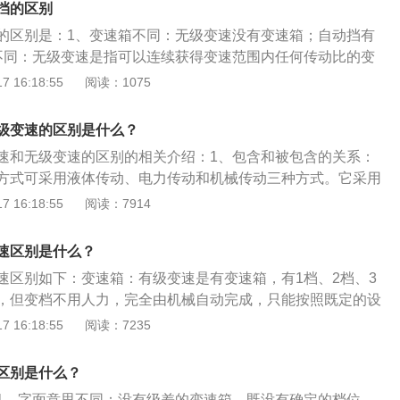
挡的区别
的区别是：1、变速箱不同：无级变速没有变速箱；自动挡有
不同：无级变速是指可以连续获得变速范围内任何传动比的变
指不用驾驶者去手动换挡，车辆会根据行驶的速度和交通情况
 16:18:55
阅读：1075
位行驶。3、驾驶效果不同：无级变速在汽车前进自动换挡时
跳的感觉；自动挡使汽车的车速变化平稳，没有传统变速器换
级变速的区别是什么？
。4、结构区别:CVT由两组传动盘和相同的传送带组成，而自
速和无级变速的区别的相关介绍：1、包含和被包含的关系：
齿轮传动系统组成，这意味着自动变速器和手动变速器的结构
方式可采用液体传动、电力传动和机械传动三种方式。它采用
同。5、变速方式的区别:自动档可以根据你的行驶速度自动改
可变的主、从动轮相配合来传递动力，可以实现传动比的连续
 16:18:55
阅读：7914
方式不是通过齿轮来换挡，而是通过液压、电磁滑动、DC电
动系与发动机工况的最佳匹配。2、是否有电机参与工作：电
械传动来换挡。
器在异步电动机中安装一电磁滑差离合器，通过改变其励磁电
速区别是什么？
一种较为落后的调速方式。直流电动机式通过改变磁通或改变
速区别如下：变速箱：有级变速是有变速箱，有1档、2档、3
。交流电动机式通过变极、调压和变频进行调速。3、传动的
，但变档不用人力，完全由机械自动完成，只能按照既定的设
的特点主要是转速稳定，滑动率小，工作可靠，具有恒功率机
构分级进行变速，在自动变速器方面有应用。无级变速是指没
 16:18:55
阅读：7235
较高，而且结构简单，维修方便，价格相对便宜；但零部件加
速箱，不分级，没有固定的挡位，即没有1档、2档、3档，它
，承载能力较低，抗过载及耐冲击性较差，故一般适合于中、
范围内任何传动比的变速系统。它的优点是加速快，平稳，没
区别是什么？
击感，油耗低。通过无级变速可以得到传动系与发动机工况最
1、字面意思不同：没有级差的变速箱，既没有确定的档位。