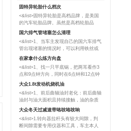
固特异轮胎什么档次
<&list>固特异轮胎是高档品牌，是美国
的汽车轮胎品牌。虽然是高档轮胎品
牌，但是中高低端的轮胎都有生产，这
国六排气管堵塞怎么清理
也是为了更好的开拓市场。
<&list>1、当车主发现自己的国六车排气
管出现堵塞的情况时，可以利用铁丝或
者是细棍，直接将杂物给取出来，如果
在家拿什么练方向盘
堵塞情况比较严重，也可以采取应急措
<&list>1、找一只平底锅，把两耳看作3
施。 <&list>2、直接利用木棍将所有的
点和9点钟方向，同时在6点钟和12点钟
杂物推到排气管里面的位置处，然后将
方向做一个标记。 <&list>2、双手握住
三元催化器拆解开，就可以将堵塞的东
大众1.8t发动机烧机油
平底锅两耳，然后往左打半圈、一圈、
西取出来。但如果是因为积碳过多引起
<&list>1、前后曲轴油封老化：前后曲轴
一圈半的练习，往右同样也要打相同的
的堵塞，就需要将三元催化器泡在草酸
油封与油大面积且持续接触，油的杂质
圈数。 <&list>3、最后强调要反复练
中进行清洗。 <&list>3、也可以利用清
和发动机内持续温度变化使其密封效果
习，这样就可以形成肌肉记忆，在真实
大众冬天过减速带咯吱咯吱响
洗剂对堵塞的情况得到解决，将清洗剂
逐渐减弱，导致渗油或漏油。<&list>2、
驾驶车辆时，不需要记忆也能打好方
放在燃油箱中，与燃油混合后，车辆启
<&list>1.转向器拉杆头有较大间隙，判
活塞间隙过大：积碳会使活塞环与缸体
向。
动时，就可以和汽油一起进入到燃烧
断间隙需要专用仪器和工具，车主本人
的间隙扩大，导致机油流入燃烧室中，