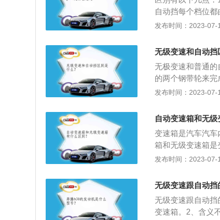
佳匹配。
自动挡每个档位都
无级变速结构比传
发布时间：2023-07-17
也没有自动变速器
变化。3、档位变
无级变速和自动挡
运动方向上能实现
无极变速和普通的
速，从外观上已经
的两个钢带轮来完
区别。无级变速在
车变速箱类型：汽
发布时间：2023-07-17
大类，也就是手动
速箱）、AMT（
自动变速箱和无级
这四种。无级变速
变速箱是汽车汽车
点：由于没有了一
箱和无级变速箱是
过程，由此带来的
技术特性不同、工
发布时间：2023-07-17
驶中非常平顺。而
箱：通过液力传动
由，传统传动系统
行星齿轮机构、换
易达到。3、CV
无级变速跟自动挡
无级变速箱：以两
汽车时间不长，这
无级变速跟自动挡
两端绕在一个锥形
限，除了奥迪A6的M
变速箱。2、含义
术特性不同1、自
只能用于在排量在1