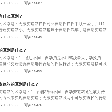
指不用驾驶者去手动换挡，车辆会根据行驶的速度和交通情况
 16:18:55
阅读：5687
外界行驶条件与发动机负载，可充分发挥发动机潜力，提高整
位行驶。3、驾驶效果不同：无级变速在汽车前进自动换挡时
使汽车具有没有漏洞的牵引性能，从而显著地提高整车性能。
跳的感觉；自动挡使汽车的车速变化平稳，没有传统变速器换
可以在相当宽的范围内实现无级变速，从而获得传动系与发动
有什么区别？
。
，提高整车的燃油经济性。三、工作原理不同1、自动变速
的区别是：无级变速箱换挡时比自动挡换挡平顺一些，并且油
，曲轴通过飞轮带动泵轮旋转，因旋转产生的离心力使泵轮叶
普通变速箱小。无级变速箱也属于自动挡汽车，是自动变速箱
片从内缘向外缘甩出；这部分工作液既具有随泵轮一起转动的
挡挡位的外形相似，都采用直排挡，内部的区别在传动链上，
 16:18:55
阅读：5649
又有冲向涡轮的轴向分速度。2、无级变速箱：主动轮组和从
链和变速自行车的原理相似，在换挡的时候进行齿轮组变速，
和固定盘组成，与油缸靠近的一侧带轮可以在轴上滑动，另一
自动挡是不用驾驶者去手动换挡，车辆会根据行驶的速度和交
的区别是什么？
与固定盘都是锥面结构，它们的锥面形成V型槽来与V型金属传
适的挡位行驶。无级变速是自动挡车型变速箱中的一种，指可
的区别是：1、意思不同：自动挡是不用驾驶者去手动换挡，
围内任何传动比的变速系统。
速度和交通情况自动选择合适的挡位行驶；无级变速是指可以
内任何传动比的变速系统。2、变速箱不同：自动挡有变速
 16:18:55
阅读：5499
变速箱。自动挡汽车启动的步骤是：1、按下启动按键或者转
2、右脚踩住刹车，放下手刹；3、将挡位从p挡换到d挡；4、
变速箱的区别是什么？
右脚缓缓抬起刹车即可。
变速箱的区别是：1、内部结构不同：自动变速箱通过液力传
的方式来实现自动变速；无级变速箱以两个可改变直径的传动
带来传动。2、技术特性不同：自动变速箱变速比不是间断的
 16:18:55
阅读：5426
级变速箱可以在相当宽的范围内实现无级变速。3、工作原理