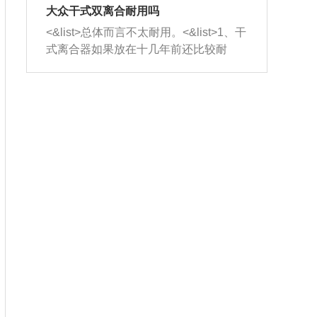
室，最后形成废气排出，就可以让三元
无法制作，需要将车辆送到修理厂或4s
造成烧机油。<&list>3、机油粘度。使用
大众干式双离合耐用吗
催化器得到清洗，排气管堵塞的情况就
店；<&list>2.车辆半轴套管防尘罩破
机油粘度过小的话，同样会有烧机油现
<&list>总体而言不太耐用。<&list>1、干
能够得到解决。
裂，破裂后会出现漏油现象，使半轴磨
象，机油粘度过小具有很好的流动性，
式离合器如果放在十几年前还比较耐
损严重，磨损的半轴容易损坏，产生异
容易窜入到气缸内，参与燃烧。<&list>
用，但是由于现在的汽车发动机动力输
响；<&list>3.稳定器的转向胶套和球头
4、机油量。机油量过多，机油压力过
出越来越高，使得干式离合器散热不足
老化，一般是使用时间过长造成的。解
大，会将部分机油压入气缸内，也会出
的缺陷也逐渐暴露出来。<&list>2、由于
决方法是更换新的质量好的转向橡胶套
现烧机油。<&list>5、机油滤清器堵塞：
干式双离合的工作环境暴露在空气中，
和球头。
会导致进气不畅，使进气压力下降，形
而离合器的散热也是通离合器罩上面的
成负压，使机油在负压的情况下吸入燃
几个小孔来进行散热。但是在行驶过程
烧室引起烧机油。<&list>6、正时齿轮或
中变速箱需要换挡，就不得不使得离合
链条磨损：正时齿轮或链条的磨损会引
器频繁工作。<&list>3、长时间的低速行
起气阀和曲轴的正时不同步。由于轮齿
驶以及过于频繁的启停，导致离合器的
或链条磨损产生的过量侧隙，使得发动
温度不断升高，而低速行驶时空气流动
机的调节无法实现：前一圈的正时和下
效率不高，无法将离合器中的热量有效
一圈可能就不一样。当气阀和活塞的运
的带走，导致离合器内部的温度不断升
动不同步时，会造成过大的机油消耗。
高，加速离合器的磨损。
解决方法：更换正时齿轮或链条。<&list
>7、内垫圈、进风口破裂：新的发动机
设计中，经常采用各种由金属和其他材