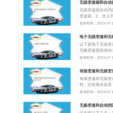
无级变速箱和自动
无级变速跟自动挡
变速箱。2、含义
速系统；自动挡是
发布时间：2023-07-17
自动选择合适的挡
十分平稳，没有突
电子无级变速和无
挡时那种顿的感觉
以下是电子无级变
动挡由液压控制的
无极变速器按传动
相同，但CVT不
传动带和工作直径
发布时间：2023-07-17
变。无级变速器的
改变，从而得到传
机、交流电机和机
磁滑动式无极变速
有级变速和无级变
流来调速，这属于
有级变速和无级变
电枢电压实现调速
档，还有离合装置
特点不同机械传动
计要求通过操纵机
发布时间：2023-07-17
械特性，传动效率
有传统意义上的变
工及润滑要求较高
是以连续获得变速
小功率传动。
无极变速和自动挡
有像有级变速的冲
区别有以下几点：