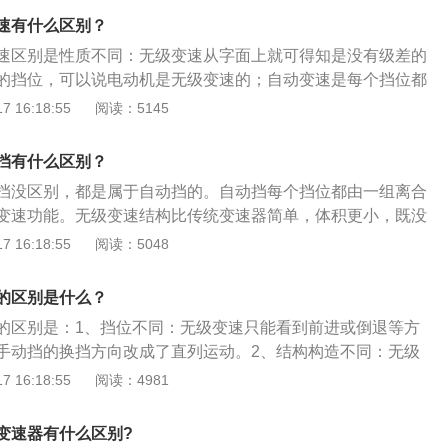
发动机启动后，曲轴通过飞轮带动泵轮旋转；无级变速箱主动
速有什么区别？
由可动盘和固定盘组成，与油缸靠近的一侧带轮可以在轴上滑
速区别是性质不同：无级变速从字面上就可得知是没有级差的
的。
的挡位，可以说电动机是无级变速的；自动变速是每个挡位都
，从而实现变速功能，自动变速箱采用电磁阀对离合片进行控
 16:18:55
阅读：5145
单，可靠性更好。变速箱主要指的是汽车的变速箱，其分为手
动变速箱主要由齿轮和轴组成，通过不同的齿轮组合产生变速
挡有什么区别？
AT是由液力变扭器、行星齿轮、液压变距系统和液压操纵系统
挡没区别，都是属于自动挡的。自动挡每个挡位都由一组离合
递和齿轮组合的方式来达到变速变矩。
变速功能。无级变速结构比传统变速器简单，体积更小，既没
多齿轮副，也没有自动变速器复杂的行星齿轮组，主要靠两组
 16:18:55
阅读：5048
现速比无级变化。自动挡只是把手动挡的换挡方向改成了直列
上能实现自动运动，但仍然是由低速到高度一级级的加减挡。
的区别是什么？
已经看不见挡位的递增递减标识，只能看到前进、倒退等方向
的区别是：1、挡位不同：无级变速只能看到前进或倒退等方
速在高速超车，高速过弯均比自动挡平稳。
手动挡的换挡方向改成了直列运动。2、结构构造不同：无级
器的多齿轮副；自动挡有手动变速器的多齿轮副。无级变速和
 16:18:55
阅读：4981
形看非常相似，都采用直排挡。目前普遍采用的手动挡和自动
自行车的原理都很相像，在换挡的时候进行的是齿轮组变速方
变速器有什么区别?
觉到顿挫感。