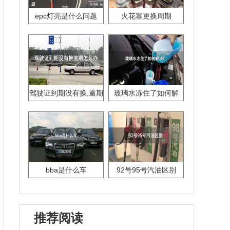
epc灯亮是什么问题
火花塞更换周期
驾驶证到期没有换,逾期
玻璃水冻住了如何解
怎么办??
决？
bba是什么车
92号95号汽油区别
推荐阅读