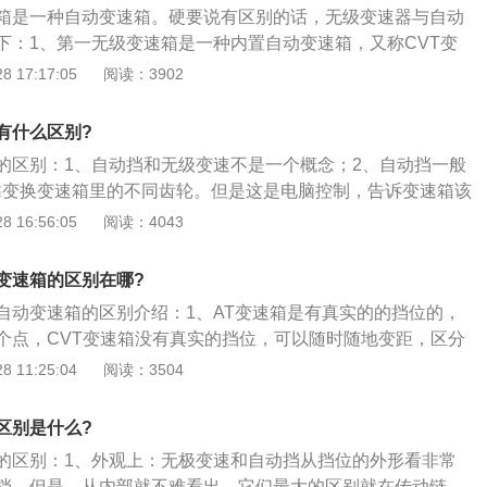
箱是一种自动变速箱。硬要说有区别的话，无级变速器与自动
下：1、第一无级变速箱是一种内置自动变速箱，又称CVT变
箱换挡更平稳；2、自动变速器，有固定几个传动比，有挡位
 17:17:05
阅读：3902
无级变速器，无固定传动比；3、自动变速器的传动比是有级
分为一、二、三、四挡，每个挡位的传动比是固定的，无级变
有什么区别?
性的，比如，从零点几到几这样都是线性变化的。
的区别：1、自动挡和无级变速不是一个概念；2、自动挡一般
挡靠变换变速箱里的不同齿轮。但是这是电脑控制，告诉变速箱该
用你手动并踩离合控制。换挡时有顿挫感。但是现在技术发
 16:56:05
阅读：4043
变速箱，几乎没有换挡顿挫感了。很舒适；3、无级变速的变
原理和自动挡的不一样，加速就是加速，减速就是减速，感觉
变速箱的区别在哪?
生的顿挫感。但这种变速箱造价高，易坏，适合用在轿车上，
自动变速箱的区别介绍：1、AT变速箱是有真实的的挡位的，
车型。因为会和发动机的功率及扭矩不匹配；4、这两种变速
个点，CVT变速箱没有真实的挡位，可以随时随地变距，区分
D等挡位。N挡是空挡，P挡是停车挡，D挡是前进挡。你挂D挡时才
是，均匀给油起步加速；2、观察转速表的指针AT变速箱是有
 11:25:04
阅读：3504
进挡那几个挡位。R挡是倒挡，就一个齿轮，不分挡位。有的
通俗讲就是转速升高后降下来再生高，而CVT变速箱是一直缓
是运动模式挡位。
持在一个转速；3、两种变速箱的优缺点AT变速箱能够提供驾
区别是什么?
觉，CVT可以让车子变得更平顺，省油。
的区别：1、外观上：无极变速和自动挡从挡位的外形看非常
挡，但是，从内部就不难看出，它们最大的区别就在传动链