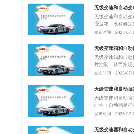
不同：自动变速箱
无级变速和自动变
轮组和从动轮组都
无级变速和自动变
动，另一侧是固定
变速箱，没有确定
由一组离合片控制
发布时间：2023-07-17
制，使得系统更简
动、自动两种，手
无级变速箱和自动
变矩；自动变速箱
无级变速箱和自动
组成，通过液力传
片控制，从而实现
有手动变速器的众
发布时间：2023-07-17
变速轮盘，就能实
运动，从运动方向
无级变速和自动挡
无极变速从外观上
无级变速和自动挡
性的区别。无级变
向性；自动挡是把
变速没有手动变速
发布时间：2023-07-17
自动挡从挡位的外
挡，传动链和变速
无级变速器和自动
式，因此能明显感