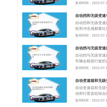
速系统；自动挡是
发布时间：2023-07-17
能更好地协调车辆
自动选择合适的挡
车燃料经济性，它
十分平稳，没有突
2、无级变速箱：
自动挡和无级变速
挡时那种顿的感觉
机工况的最佳匹配
自动挡和无级变速
箱：发动机启动后
耗和冲击感都要比
片间的工作液沿叶
的升级版，和自动
发布时间：2023-07-17
园周向的分速度，
目前自动挡的传动
动轮组都由可动盘
有明显的顿挫感。
自动挡与无级变速
侧则固定。可动盘
通情况自动选择合
动带啮合。
自动挡与无级变速
以连续获得变速范
车辆会根据行驶的
连续获得变速范围
发布时间：2023-07-17
箱；无级变速没有
动钥匙发动车辆；
自动变速箱和无级
挡位换到d挡后，
自动变速箱和无级
动和行星齿轮组合
轮，中间套上传动
发布时间：2023-07-17
点而是连续的；无