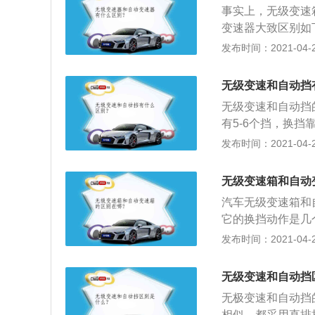
事实上，无级变速
变速器大致区别如
速箱，比自动变速
发布时间：2021-04-28
由电脑控制换挡，
的，也就是说，它
无级变速和自动挡
速器的传动比是线
无级变速和自动挡
有5-6个挡，换
挂哪个齿轮了，不
发布时间：2021-04-28
达，有双离合自动
速箱内的齿轮工作
无级变速箱和自动
不出有齿轮变化产
汽车无级变速箱和
而不适用于越野等
它的换挡动作是几
箱都有N\/P\/
他们最好的方法就
发布时间：2021-04-28
会涉及到你说的前
明显的升挡动作，
车还有S挡，一般
慢的提升转速或维
无级变速和自动挡
驶员良好的驾驶感
无极变速和自动挡
相似，都采用直排