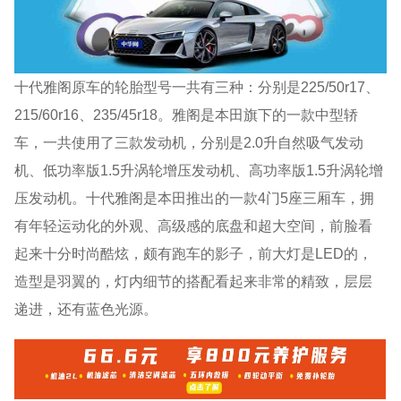
十代雅阁原车的轮胎型号一共有三种：分别是225/50r17、
215/60r16、235/45r18。雅阁是本田旗下的一款中型轿
车，一共使用了三款发动机，分别是2.0升自然吸气发动
机、低功率版1.5升涡轮增压发动机、高功率版1.5升涡轮增
压发动机。十代雅阁是本田推出的一款4门5座三厢车，拥
有年轻运动化的外观、高级感的底盘和超大空间，前脸看
起来十分时尚酷炫，颇有跑车的影子，前大灯是LED的，
造型是羽翼的，灯内细节的搭配看起来非常的精致，层层
递进，还有蓝色光源。