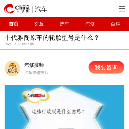
汽车
首页
文章
选车
汽修
百科
十代雅阁原车的轮胎型号是什么？
2023-07-17 16:18:55
汽修技师
我要咨询
汽车维修技师