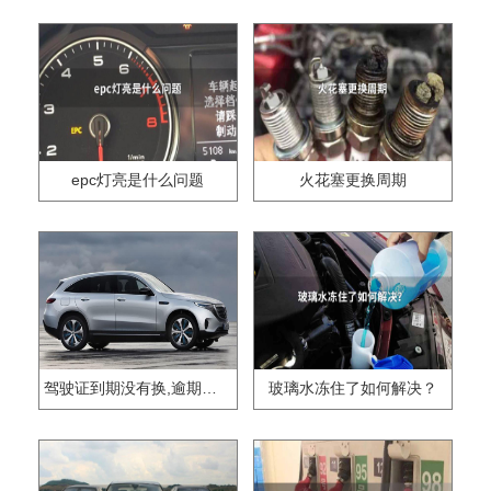
epc灯亮是什么问题
火花塞更换周期
驾驶证到期没有换,逾期怎么办??
玻璃水冻住了如何解决？